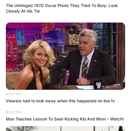
The Unhinged 1970 Oscar Photo They Tried To Bury: Look
Closely At His Tie
(foto: instagram/asty_ananta)
5. Memamerkan kue ulang tahunnya yang berlumuran
cokelat
BUZZ DAY
Viewers had to look away when this happened on live tv
BUZZ DAY
Man Teaches Lesson To Seat-Kicking Kid And Mom – Watch!