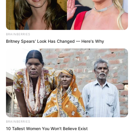
Ukuran Baju: –
Pendidikan
BRAINBERRIES
SMP Negeri 7 Semarang
Britney Spears' Look Has Changed — Here's Why
SMA Negeri 6 Semarang
Keluarga
Ayah: H. Ananta TW
Ibu: Hj. Yuntianingrum
Saudara Laki-laki: –
Saudara Perempuan: Lia Ananta, Zaza Ananta
Suami & Pacar
BRAINBERRIES
Hendra Suyanto
10 Tallest Women You Won't Believe Exist