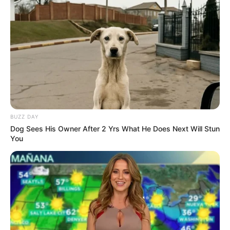
BUZZ DAY
Dog Sees His Owner After 2 Yrs What He Does Next Will Stun
You
(foto: instagram/asty_ananta)
FAQ
Siapa Asty Ananta
?