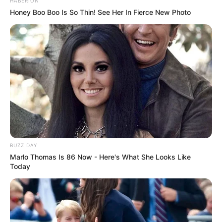
HABERION
Ngelaba
(TPI | 2004–2008)
Honey Boo Boo Is So Thin! See Her In Fierce New Photo
Single
Aku dan Kamu Bisa
(2020)
Jangan Jauh Dariku
– bersama Anima (2008)
Quotes
Bukan berapa mahal nilai benda atau hadiahnya,
namun perhatian penuh ketulusanlah yang sangat
berharga
BUZZ DAY
Marlo Thomas Is 86 Now - Here's What She Looks Like
Today
Kita tidak bisa mengontrol kelakuan buruk orang lain.
Tapi kita punya kendali penuh atas diri kita dan
bagaimana merespon situasi tersebut