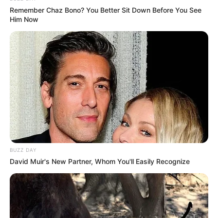
(foto: instagram/asty_ananta)
Remember Chaz Bono? You Better Sit Down Before You See
Him Now
3. Ia tampil sangat manis dengan potongan poni
see through
ini
BUZZ DAY
David Muir's New Partner, Whom You'll Easily Recognize