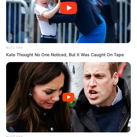
Tolong ya.. mantan biarkan saja tetap di “masa lalu”.
Jangan main api
nanti jadi “masalah lu!”
Foto – foto Asty Ananta
1. Cantik dengan pakaian musim semi serba cokelat
BUZZ DAY
Kate Thought No One Noticed, But It Was Caught On Tape
BUZZ DAY