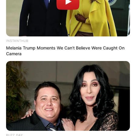
(foto: instagram/asty_ananta)
2. Teta awet muda di usia yang sudah tak lagi muda
INSTANTHUB
Melania Trump Moments We Can't Believe Were Caught On
Camera
BUZZ DAY