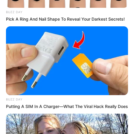
BUZZ DAY
Pick A Ring And Nail Shape To Reveal Your Darkest Secrets!
(foto: instagram/jiminxjamie)
Biodata & Profil
Nama Lengkap: Park Ji Min
Nama Inggris: Jamie Park
Nama Panggung: Jamie
BUZZ DAY
Putting A SIM In A Charger—What The Viral Hack Really Does
Nama Panggilan: Jamie, Jimin
Tempat, Tanggal Lahir: Jung-gu, Daejeon, Korea Selatan, 5 Juli
1997