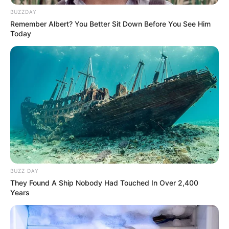
Melalui akun twitter miliknya, pada 20 April 2020 ia
BUZZDAY
mengumumkan pergantian nama panggungnya menjadi Jamie
Remember Albert? You Better Sit Down Before You See Him
sekaligus penandatangan kontrak bersama Warner Music Korea.
Today
Baca juga:
Biodata, Profil, dan Fakta Lee Eun Sang
BUZZ DAY
They Found A Ship Nobody Had Touched In Over 2,400
Years