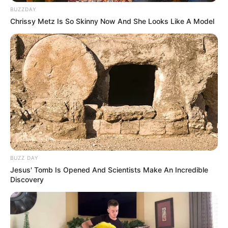
BUZZDAY
Chrissy Metz Is So Skinny Now And She Looks Like A Model
(foto: instagram/jiminxjamie)
BUZZ DAY
Jesus' Tomb Is Opened And Scientists Make An Incredible
Banyak lika-liku yang dialami oleh Jamie ketika merintis karier di
Discovery
dunia tarik suara. Berbagai hal baru juga pernah ia coba. Banyak
kolaborasi yang telah diciptakannya.
Memang, ia layak digemari karena suaranya yang merdu dan