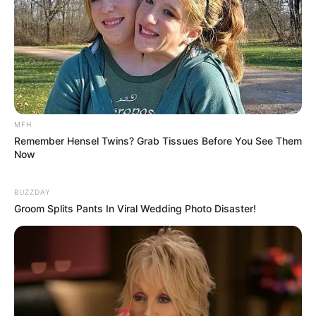
Kewarganegaraan: Korea Selatan
Pendidikan: Hanlim Multi Art School
Agama: Kristen
Zodiak: Cancer
Tinggi Badan: 160 cm
Berat Badan: 49 kg
MFH
Remember Hensel Twins? Grab Tissues Before You See Them
Golongan Darah: B
Now
Orang tua: –
BUZZDAY
Saudara: –
Groom Splits Pants In Viral Wedding Photo Disaster!
Pacar: –
Profesi: Penyanyi, Penulis Lagu, Presenter
Keahlian: Tinju, Taekwondo
Hobi: Fotografi