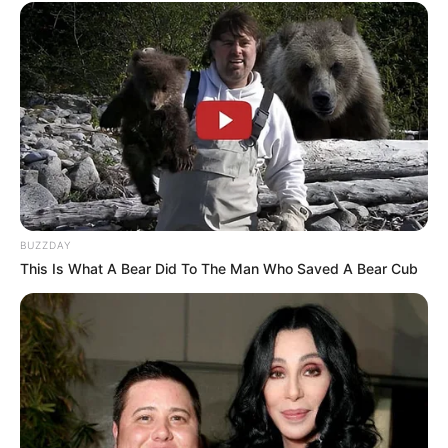
Episode 1
Time, Like a Shining Star
(2020) – OST
Hi Bye, Mama!
That I’m Here
(2019) – OST
Catch the Ghost
Deep Voice
(2019) – OST
The
Last Empress
Say I Love You
(2017) – OST
Meloholic
Don’t Go
(2016) – OST
Dear My Friends
I Want to Keep Seeing You
(2015) – OST
Orange Marmalade
BUZZDAY
I Love You
(2013) – OST
Goddess of Fire
This Is What A Bear Did To The Man Who Saved A Bear Cub
Model Video Musik
Apollo 11
– Feat.
Jay Park
(2020)
Numbers
– Feat. CHANGMO (2020)
Stay Beautiful
(2019)