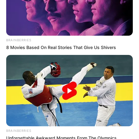
BRAINBERRIES
8 Movies Based On Real Stories That Give Us Shivers
Nyimas Ratu Rafa
Beby Tsabina
Salshabilla Adriani
Haico Van der Veken
BRAINBERRIES
Unforgettable Awkward Moments From The Olympics