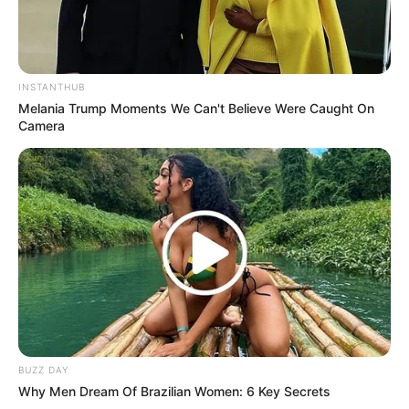
Tak hanya bernyanyi sendiri, peremuan berzodiak cancer ini
juga berkolaborasi dengan penyanyi lain, contohnya bersama
Ravi (
VIXX
) untuk lagu berjudul
NIRVANA
.
INSTANTHUB
Ia merupakan mc di ASC (After School Club) bersama Han
Melania Trump Moments We Can't Believe Were Caught On
Heejun.
Camera
Baca juga:
Biodata, Profil, dan Fakta HEDY
Drama
Dream Knight
(2015), sebagai penggemar Jinyoung Got7
Acara TV
Style Me
(2022), sebagai Host
Good Girl
(Mnet | 2020), sebagai Cast
BUZZ DAY
After School Club
(Arirang TV | 2014–2022), sebagai Host
Why Men Dream Of Brazilian Women: 6 Key Secrets