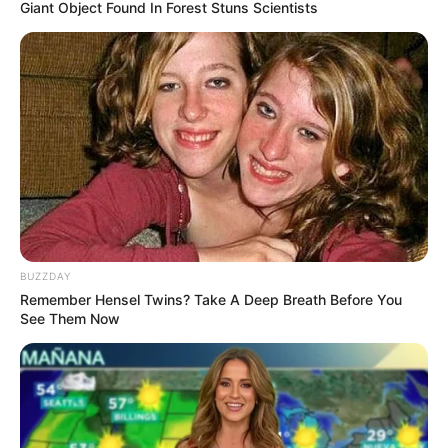
Giant Object Found In Forest Stuns Scientists
BUZZDAY
Remember Hensel Twins? Take A Deep Breath Before You
See Them Now
(foto: instagram/jiminxjamie)
3. Meski begitu, kecantikan Jamie bertambah ketika
mengenakan pakaian yang feminim seperti ini