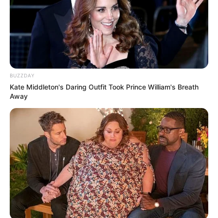
BUZZDAY
Kate Middleton's Daring Outfit Took Prince William's Breath
Away
(foto: instagram/jiminxjamie)
5. Kalau ini, Jamie dengan rambut pendeknya yang
berwarna biru