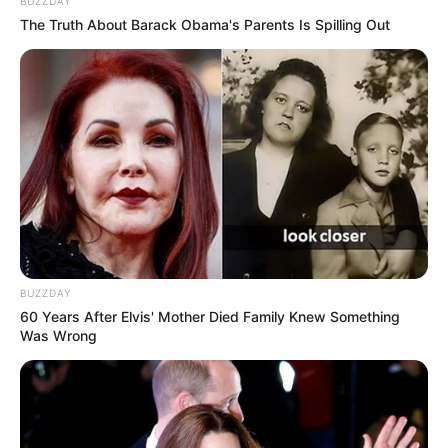
BUZZDAY
The Truth About Barack Obama's Parents Is Spilling Out
(foto: instagram/jiminxjamie)
4. Jamie dengan rambut yang warna-warni dan outfitnya
yang serba hitam
BUZZDAY
60 Years After Elvis' Mother Died Family Knew Something
Was Wrong