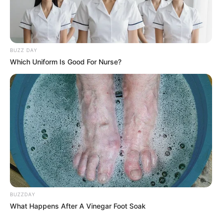
0
VOTE
fans love
Tanggal Lahir:
Tempat Lahir:
BUZZ DAY
5 Juli
1997
Daejeon
,
Korea Selatan
Which Uniform Is Good For Nurse?
Umur:
Profesi:
29 Tahun
Penulis Lagu
,
Penyanyi
,
Presenter
Edit
Jamie adalah seorang penyanyi, penulis lagu, dan pembawa acara
tv yang berasal dari Daejeon, Korea Selatan. Ia dikenal
BUZZDAY
berpartisipasi di ajang
K-Pop Star
yang memiliki single bertajuk
What Happens After A Vinegar Foot Soak
Hopeless Love
.