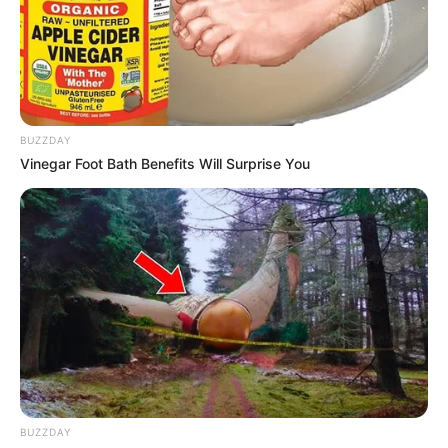
BUZZDAY
Vinegar Foot Bath Benefits Will Surprise You
(foto: instagram/jiminxjamie)
2. Dia juga memiliki gaya yang nyentrik banget
BUZZDAY