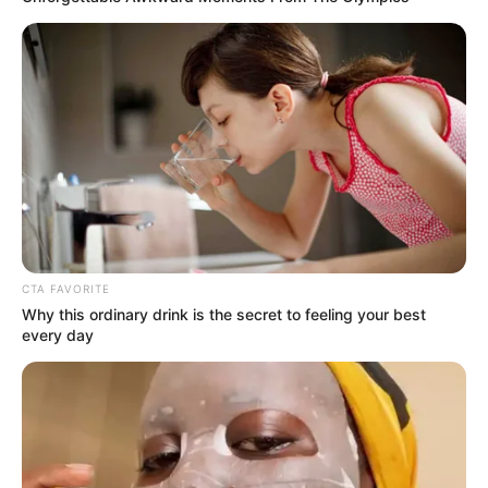
Yasmin Napper
Aura Kasih
TULIS KOMENTAR
Alamat email Anda tidak akan dipublikasikan.
Ruas yang wajib ditandai
*
CTA FAVORITE
Why this ordinary drink is the secret to feeling your best
every day