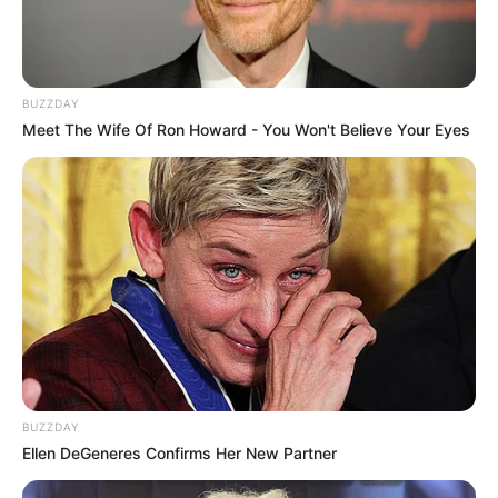
Hopeless Love
(2015)
Featured Artist
BUZZDAY
Meet The Wife Of Ron Howard - You Won't Believe Your Eyes
Runaway
– Owell Mood feat.
Jamie
(2021)
365&7
– PH-1 feat.
Jamie
(2021)
Best Friend
– Saweetie featuring Doja Cat,
Jamie
and
Chanmina (2021)
Joker
– Big Naughty feat.
Jamie
(2021)
Villain
–
Cheetah
feat.
Jamie
(2021)
Waves
–
Kang Daniel
feat. Simon Dominic & Jamie (2020)
Games
– Jung Jin Woo feat. Park Ji-min (2018)
BUZZDAY
Nirvana
– Ravi feat. Park Ji-min (2018)
Ellen DeGeneres Confirms Her New Partner
Dream
–
Eric Nam
feat. Park Ji-min (2015)