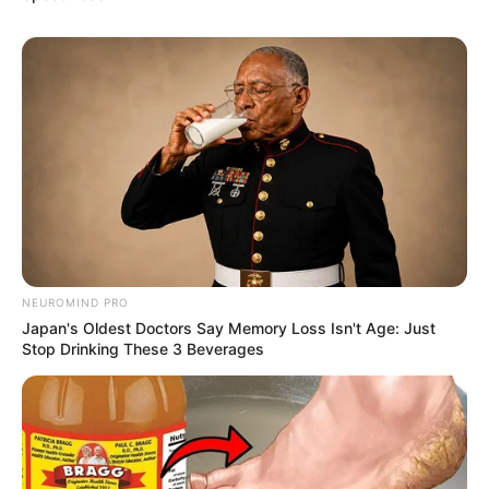
baru setiap kali datang, tapi lagu ini juga mengandung
cinta, jadi semoga kalian merasakan kehangatan
tentang cinta lagi!
Diam tidak pernah menjadi jawaban. Hanya tindakan
yang dapat membawa perubahan
Foto – foto Jamie
1. Penyanyi kelahiran Jung-gu, Daejon ini memiliki tindik di
hidungnya
NEUROMIND PRO
Japan's Oldest Doctors Say Memory Loss Isn't Age: Just
Stop Drinking These 3 Beverages