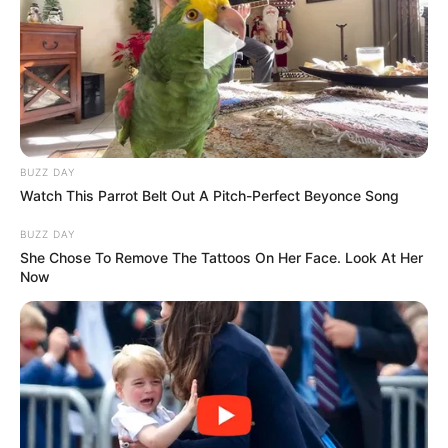
penampilannya yang nyentrik.
TAGS
JAMIE
PENULIS LAGU
PENYANYI
PRESENTER
SELEBRITI KOREA
BUZZ DAY
Watch This Parrot Belt Out A Pitch-Perfect Beyonce Song
BUZZ DAY
She Chose To Remove The Tattoos On Her Face. Look At Her
Now