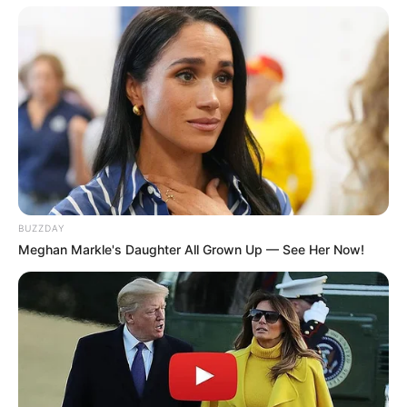
Disana, ia juga belajar tinju dan taekwondo.
Penyanyi solo ini juga bia berbicara bahasa Inggris.
Makanan kesukaannya adalah kue keju, gwameki (mirip
samgyeopsal), susu pisang, dan spaghetti.
Sedangkan penyanyi favoritnya adalah Michael Jackson, Psy,
Ledisi, Rihanna, dan Lena Park.
Penyanyi lagu
Numbers
ini berteman dekat dengan Jae
(
DAY6
),
GOT7
, Ravi (
VIXX
), dan Bang Chan (
Stray Kids
).
BUZZDAY
Mantan member duo bernama 15 & ini menyumbangkan semua
Meghan Markle's Daughter All Grown Up — See Her Now!
uang yang didapat dari memenangkan K-Pop Star sebesar
300.000.000 Won.
Ia memiliki tiga tato besar, yaitu JxJ di jari, Salib besar di lengan
kiri, dan FHWBWM di lengan.
Jenis pasangan idela menurut Jamie adalah Lee Hyun Woo,
Gary dari Leesang, dan Ha Jung Woon.