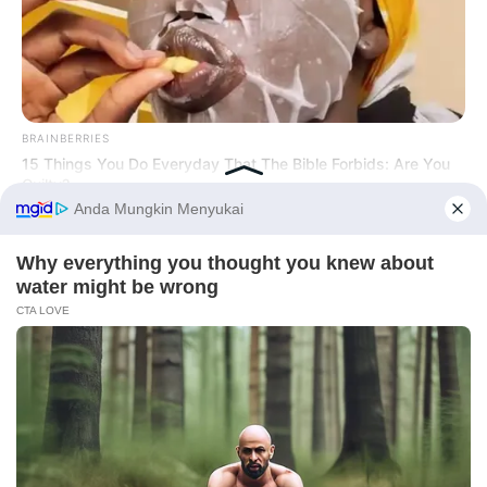
BRAINBERRIES
15 Things You Do Everyday That The Bible Forbids: Are You
Guilty?
Before You Go
BRAINBERRIES