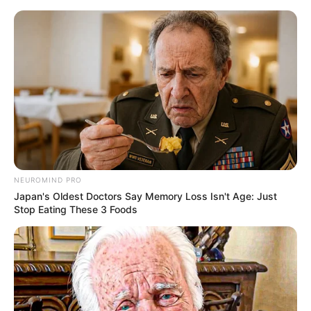
HOME
INSPIRASI
STYLE
FILM &
NGAKAK
QUOTES
HYPE
MORE
SERIES
NEUROMIND PRO
Japan's Oldest Doctors Say Memory Loss Isn't Age: Just
Stop Eating These 3 Foods