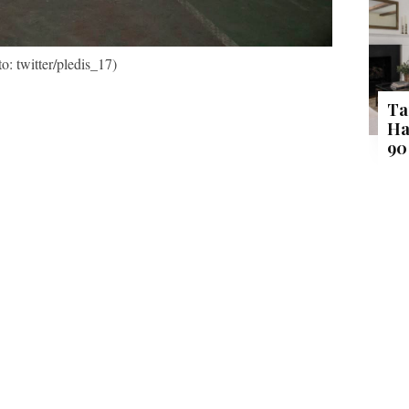
to: twitter/pledis_17)
Ta
Ha
90