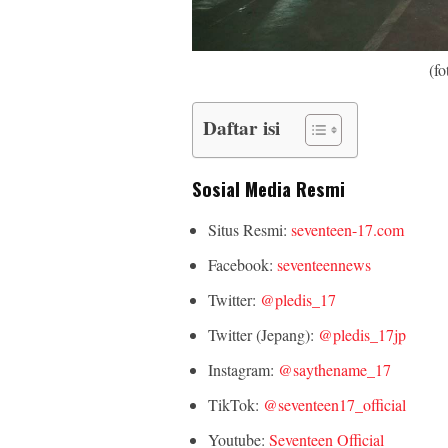
(fo
Daftar isi
Sosial Media Resmi
Situs Resmi:
seventeen-17.com
Facebook:
seventeennews
Twitter:
@pledis_17
Twitter (Jepang):
@pledis_17jp
Instagram:
@saythename_17
TikTok:
@seventeen17_official
Youtube:
Seventeen Official