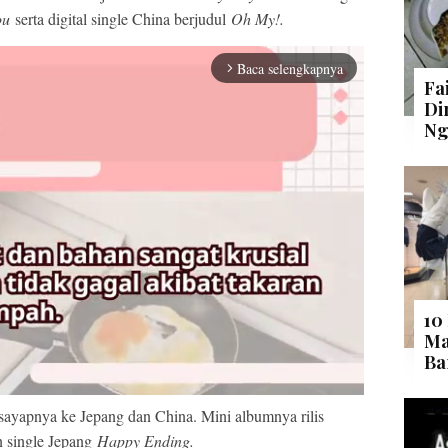
ou
serta digital single China berjudul
Oh My!.
Baca selengkapnya
arrow_forward_ios
Fa
Di
Ng
10
Ma
Ba
 sayapnya ke Jepang dan China. Mini albumnya rilis
 single Jepang
Happy Ending.