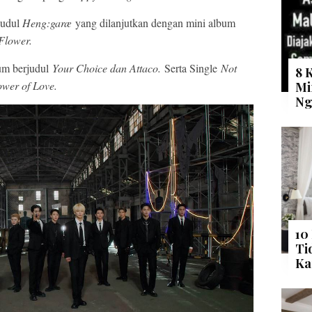
Mute
judul
Heng:garæ
yang dilanjutkan dengan mini album
 Flower.
bum berjudul
Your Choice dan Attaco.
Serta Single
Not
8 
wer of Love.
Mi
Ng
10
Ti
Ka