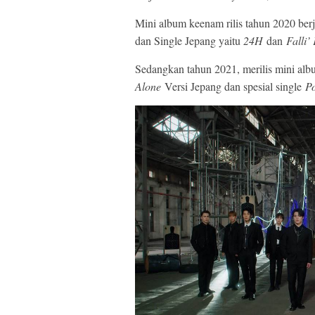
Mini album keenam rilis tahun 2020 ber
dan Single Jepang yaitu
24H
dan
Falli’
Sedangkan tahun 2021, merilis mini al
Alone
Versi Jepang dan spesial single
Po