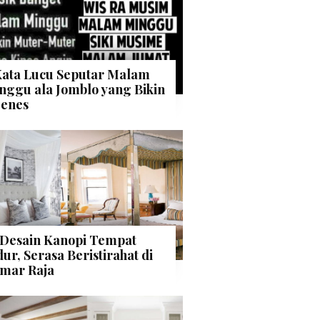
Kata Lucu Seputar Malam
nggu ala Jomblo yang Bikin
enes
 Desain Kanopi Tempat
dur, Serasa Beristirahat di
mar Raja