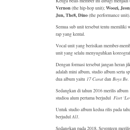
Ketiga belas member ini dibagi menjadi 
Vernon
Woozi, Jeo
(the hip-hop unit);
Jun, The8, Dino
(the performance unit)
Semua sub unit tersebut tentu memiliki 
rap yang kental.
Vocal unit yang berisikan member-memb
unit yang selalu menyuguhkan koreograf
Dengan formasi tersebut jangan heran ji
adalah mini album, studio album serta sp
dua album yaitu
17 Carat
dan
Boys Be.
Sedangkan di tahun 2016 merilis album
studioa alum pertama berjudul
Fisrt ‘Lo
Untuk studio album kedua rilis pada ta
berjudul
Al1.
Sedangkan pada 2018, Seventeen merili