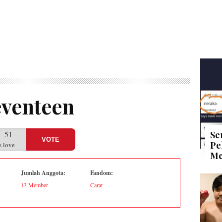
eventeen
51
Se
VOTE
Pe
s love
Me
Jumlah Anggota:
Fandom:
13 Member
Carat