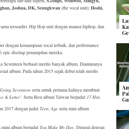
S.coups, Wonwoo, Mingyu,
beberapa sub unit seperti,
nghan, Joshua, DK, Seungkwan
Hoshi,
(the vocal unit);
.
La
warna tersendiri. Hip Hop unit dengan nuansa hiphop, dan
Ka
Ge
er dengan kemampuan vocal terbaik, dan performance
i epic disetiap penampilan mereka.
ka Seventeen berhasil merilis banyak album. Diantaranya
esial album. Pada tahun 2015 sejak debut telah merilis
Am
Going Seventeen
serta untuk pertama kalinya membuat
Pa
ve & Letter’.
Serta Best album Taiwan berjudul
17 Hits.
Ga
hun 2017 dengan judul
Teen, Age
serta mini album
s mini album berjudul
You Make My Day.
Disusul dengan