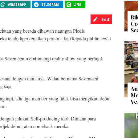
WHATSAPP
TELEGRAM
LINE
Bi
Edit
Co
Se
elatan yang berada dibawah naungan Pledis
ka telah diperkenalkan pertama kali kepada public lewat
a Seventeen membintangi reality show yang bertajuk
 sesuai dengan namanya. Walau bernama Seventeen
g saja.
An
Me
g tapi, ada tiga member yang tidak bisa mengikuti debut
Ve
oon.
dengan julukan Self-producing idol. Dimana para
rojek debut, atau comeback mereka.