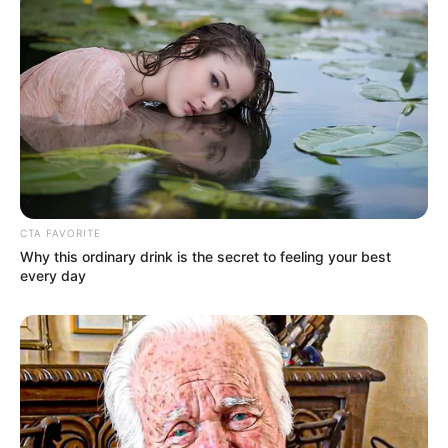
Warna Mata: –
Warna Kulit: –
Ukuran Tubuh: –
Ukuran Sepatu: –
Ukuran Baju: –
Pendidikan
–
CTA FAVORITE
Why this ordinary drink is the secret to feeling your best
every day
Keluarga
Ayah: –
Ibu: –
Saudara Laki-laki: –
Saudara Perempuan: 1