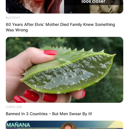
Serem! 9 Chat Ojek Online &
BUZZDAY
Pelanggan Ini Bikin Auto
60 Years After Elvis' Mother Died Family Knew Something
Merinding
Was Wrong
Bikin Ngakak, 10 Potret
Cosplay Murah Pakai Bahan
Seadanya
VIRIFLOW
Banned In 3 Countries – But Men Swear By It!