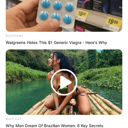
BOOSTARO
Walgreens Hides This $1 Generic Viagra - Here's Why
BUZZ DAY
Why Men Dream Of Brazilian Women: 6 Key Secrets