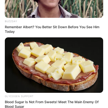
Apa kewarganegaraannya?
Kewarganegaraannya adalah Jepang.
BUZZDAY
Dengan melewati perjalanan berliku lewat kegagalan dalam
Remember Albert? You Better Sit Down Before You See Him
kompetisi, Minami RESCENE kemudian berhasil resmi debut
Today
dengan member RESCENE lainnya.
Tapi kegagalan tersebut juga menjadikannya mendapatkan
pengalaman di dunia hiburan sebagai entertainer.
TAGS
IDOL GRUP
MINAMI
MINAMI RESCENE
RESCENE
GLYCOGEN SUPPORT
Blood Sugar Is Not From Sweets! Meet The Main Enemy Of
Blood Sugar