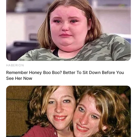
10 Pose Manekin Anti
Mainstream yang Konyol
Banget
HABERION
Remember Honey Boo Boo? Better To Sit Down Before You
See Her Now
8 Kata Lucu Seputar Malam
Minggu ala Jomblo yang Bikin
Ngenes