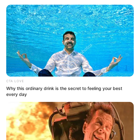
HOME
INSPIRASI
STYLE
FILM &
NGAKAK
QUOTES
HYPE
MORE
SERIES
CTA LOVE
Why this ordinary drink is the secret to feeling your best
every day