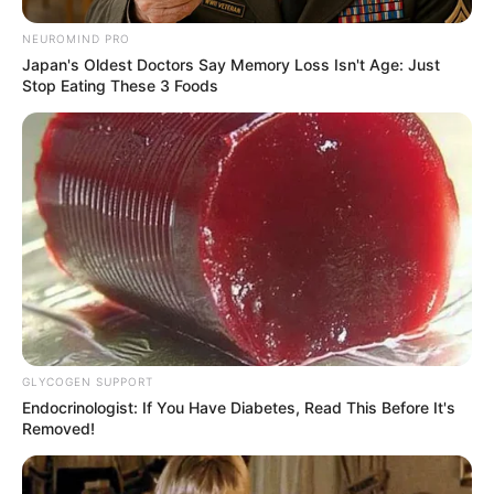
NEUROMIND PRO
Japan's Oldest Doctors Say Memory Loss Isn't Age: Just
Stop Eating These 3 Foods
Kontroversi
–
Fakta Menarik
Member pertama yang terungkap di publik.
Ia merupakan satu-satunya peserta pelatihan Jepang yang lulus
ujian masuk sebelum Takei Karina dan Fukumoto Hina.
GLYCOGEN SUPPORT
Ia menggambarkan dirinya sebagai orang yang sangat positif,
Endocrinologist: If You Have Diabetes, Read This Before It's
Removed!
dengan energi cerah, dan memiliki wajah yang sering
tersenyum.