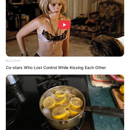
Ia merupakan SONE yang meruapkan sebutan untuk
penggemar
SNSD
.
Dekat dengan Kim Hyunhee, mantan kontestan
My Teenage
Girl
.
Zodiak Chinanya adalah anjing.
Persona MBTInya adalah ENFP.
Ia memiliki motto yang selalu diingatnya yaitu sedikit kekuatan
BUZZDAY
dikumpulkan untuk mencapai sesuatu yang hebat!
Co-stars Who Lost Control While Kissing Each Other
Memilih warna biru karena bisa marasa rileks dengan benda-
benda warna biru seperti langit ataupun laut.
Acara TV
My Teenage Girl
(MBC | 2021-2022), sebagai Kontestan
FAQ