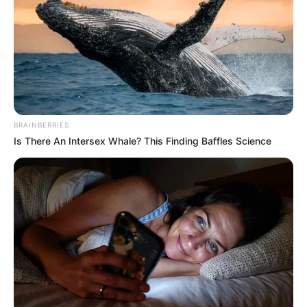
2
VOTE
fans love
Tanggal Lahir:
Tempat Lahir:
29 November
2006
Chiba
,
Jepang
Umur:
Profesi:
19 Tahun
Penyanyi
BRAINBERRIES
Is There An Intersex Whale? This Finding Baffles Science
Edit
Minami RESCENE adalah seorang penyanyi yang berasal dari
Chiba, Jepang.
Ia dikenal sebagai member RESCENE yang debut di tahun 2024.
Selain itu, ia juga dikenal sebagai kontestan acara TV bernama
My