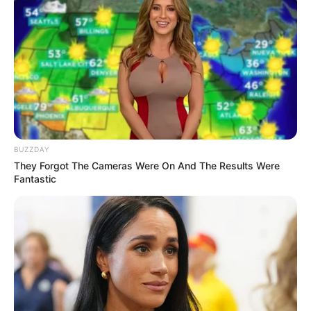
Anti Mainstream, 10 Cara
Membawa Barang Belanjaan
Versi Warga Thailand
BUZZDAY
They Forgot The Cameras Were On And The Results Were
Fantastic
Langka Banget! 10 Pose Lucu
Katak yang Bikin Ketawa
Gemes