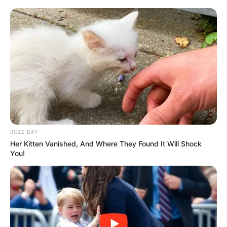
LIHAT ARTIKEL LAINNYA
BUZZ DAY
Her Kitten Vanished, And Where They Found It Will Shock
You!
BLACKPINK
IVE