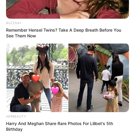
BUZZDAY
Remember Hensel Twins? Take A Deep Breath Before You
10 Desain Kanopi Tempat
See Them Now
Tidur, Serasa Beristirahat di
Kamar Raja
Tampil Lebih Modern, 7 Potret
Hasil Renovasi Rumah Berusia
90 Tahun
HERBEAUTY
Harry And Meghan Share Rare Photos For Lilibet's 5th
Birthday