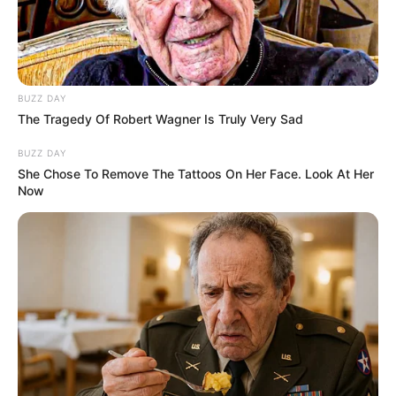
Pacar
–
Kekayaan
BUZZ DAY
The Tragedy Of Robert Wagner Is Truly Very Sad
Tidak diketahui pasti berapa total kekayaan Minami RESCENE,
kekayaannya berasal dari kariernya sebagai penyanyi.
BUZZ DAY
She Chose To Remove The Tattoos On Her Face. Look At Her
Now