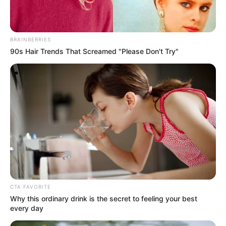
Profesi: Penyanyi
Hobi: Bernyanyi, Menari, Membaca Buku, Mengoleksi Barang
BRAINBERRIES
Facebook: –
90s Hair Trends That Screamed "Please Don't Try"
X: –
Instagram:
namii__nami
TikTok: –
Youtube: –
Tinggi, Berat & Penampilan Fisik
Tinggi: 163 cm
Berat: – kg
CTA FAVORITE
Golongan Darah: O
Why this ordinary drink is the secret to feeling your best
every day
Warna Rambut: –