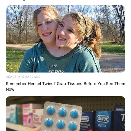
HEALTHYREHABCARE
Remember Hensel Twins? Grab Tissues Before You See Them
Now