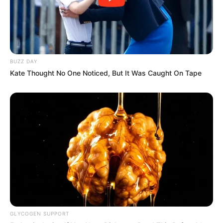
&TEAM
RESCENE
BUZZ DAY
Kate Thought No One Noticed, But It Was Caught On Tape
Zena RESCENE
Liv RESCENE
TULIS KOMENTAR
Alamat email Anda tidak akan dipublikasikan.
Ruas yang wajib ditandai
*
GLYCOGEN SUPPORT