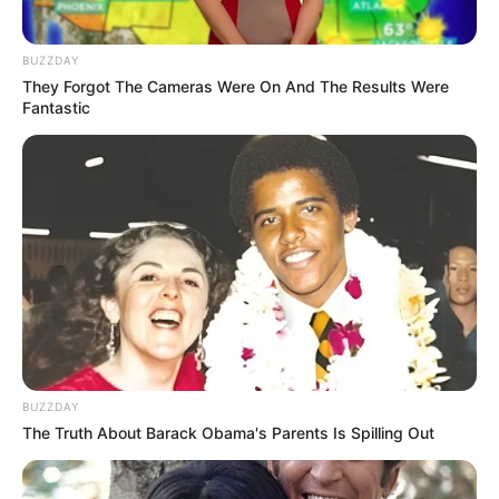
(foto: instagram/citraciki)
BUZZDAY
They Forgot The Cameras Were On And The Results Were
4. Ia juga kerap membintangi beberapa iklan di televisi
Fantastic
BUZZDAY
The Truth About Barack Obama's Parents Is Spilling Out