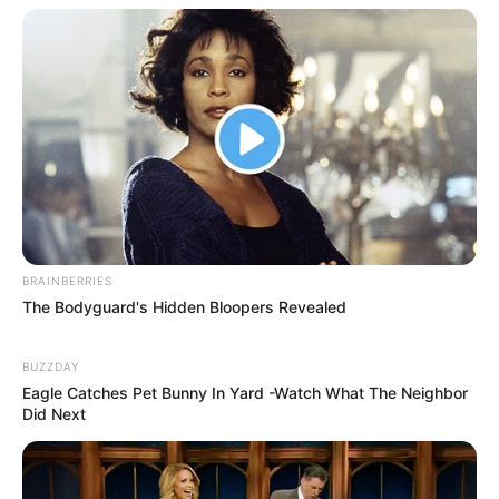
Ukuran Baju: –
Pendidikan
SMA Harapan Ibu
Keluarga
Ayah: Iwan Siregar
Ibu: Yanny Christina
Saudara Laki-laki: –
BRAINBERRIES
The Bodyguard's Hidden Bloopers Revealed
Saudara Perempuan: Erica Putri, Fitria Agustina, Ladya
Christina
BUZZDAY
Anak: Keene Atharrazka Adhitya
Eagle Catches Pet Bunny In Yard -Watch What The Neighbor
Did Next
Suami &
Pacar
Andrew Andika