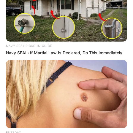
NAVY SEAL'S BUG IN GUIDE
Navy SEAL: If Martial Law Is Declared, Do This Immediately
(foto:instagram/citraciki)
2. Merupakan bungsu dari 4 bersaudara
BUZZDAY