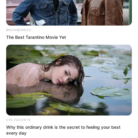
Instagram:
@citraciki
TikTok:
@inicitrakirana
YouTube:
Ciky Citra Rezky
BRAINBERRIES
The Best Tarantino Movie Yet
Tinggi, Berat, & Penampilan Fisik
Tinggi Badan: 173 cm
Berat Badan: 63-65 kg
Golongan Darah: –
Warna Rambut: Hitam
Warna Mata: Coklat
Warn Kulit: Putih
Ukuran Tubuh: –
CTA FAVORITE
Why this ordinary drink is the secret to feeling your best
Ukuran Sepatu: –
every day