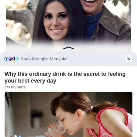
(foto: instagram/citraciki)
5. Selama berkarier, ia pernah memenangkan beberapa
penghargaan
BUZZDAY
Marlo Thomas Is 86 Now - Here's What She Looks Like
Before You Go
Today