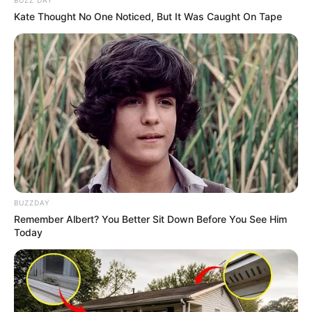
mengganggap apa itu hak mereka
Kate Thought No One Noticed, But It Was Caught On Tape
Semua hal kecil yang kamu lakukan, selalu
mengingatkanku pada kita
Ini pilihanku, aku harus terima apa adanya
Foto- foto Citra Kirana
1. Semakin anggun dengan hijab
BUZZDAY
Remember Albert? You Better Sit Down Before You See Him
Today