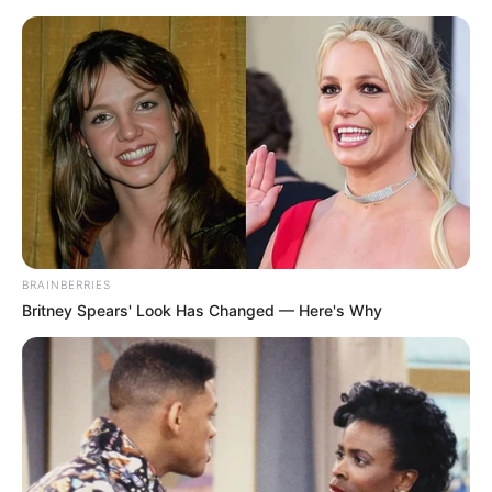
HOME
INSPIRASI
STYLE
FILM &
NGAKAK
QUOTES
HYPE
MORE
SERIES
BRAINBERRIES
Britney Spears' Look Has Changed — Here's Why