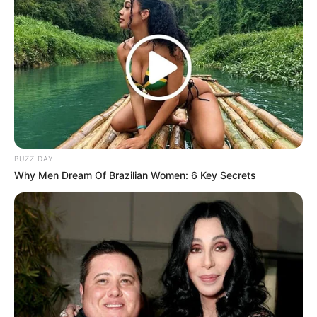
Kakanya yang bernama Erica Putri juga seorang aktris.
Ia menikah dengan Rezky Aditya pada 1 Desember 2019
dengan adat Sunda.
Maharnya adalah logam mulia 150 gram dan uang tunai sesuai
tanggal pernikahan.
Ia melahirkan anak pertama yang sering dipanggil Baby Athar
pada 28 Agustus 2020.
BUZZ DAY
Namanya turut menjadi sorotan di tahun 2021 saat sang suami,
Why Men Dream Of Brazilian Women: 6 Key Secrets
Rezky Aditya dituntut untuk mengakui anak di luar nikah oleh
seorang wanita. Alih-alih berpisah, ia selalu menunjukkan
bahwa rumah tangganya baik-baik saja di media sosial.
September 2021, ia menagih hutang Medina Zein lewat media
sosial setelah selebgram Rachel Vennya melakukan hal serupa.
Warganet pun banyak yang terkejut karena selama ini Ciki
dikenal sebagai sosok aktris kalem, tapi ternyata juga berani
bersuara.