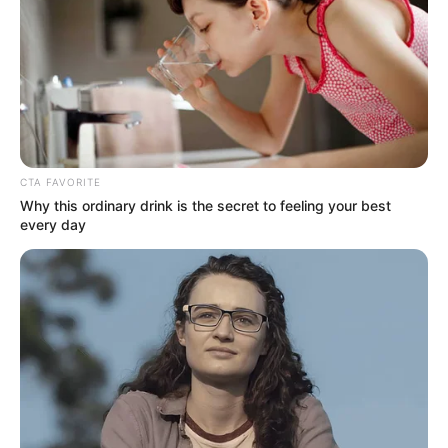
3
VOTE
fans love
Tanggal Lahir:
Tempat Lahir:
23 April
1994
Bogor
,
Jawa Barat
,
Indonesia
Umur:
Profesi:
32 Tahun
Aktris
,
Model
CTA FAVORITE
Why this ordinary drink is the secret to feeling your best
every day
Edit
Citra Kirana adalah seorang aktris dan model yang berasal dari
Bogor, Jawa Barat.
Ia dikenal lewat sinetron
Putri yang Ditukar
(2010-2011) dan
Tukang Bubur Naik Haji the Series
(2012). Ia juga pemain film