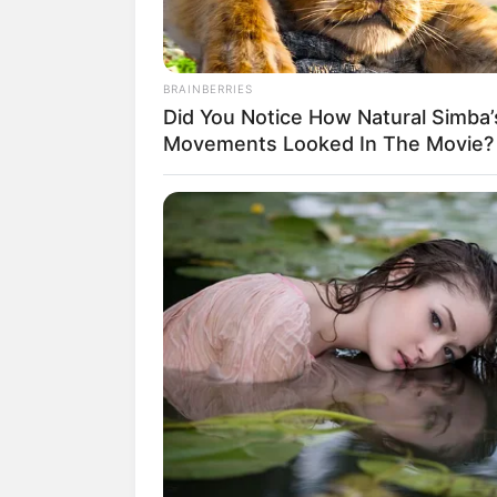
BRAINBERRIES
Did You Notice How Natural Simba’
Movements Looked In The Movie?
(foto:
Biodata & Profil
Nama Lengkap: Chantiq Alura Josep
Nama Panggung: Chantiq Schagerl
Nama Panggilan: Chantiq
Tempat, Tanggal Lahir: Austria, 4 Ok
Kewarganegaraan: Indonesia