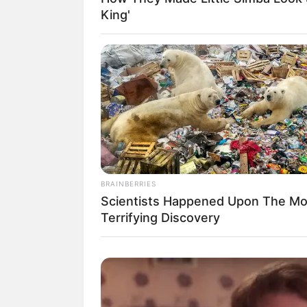
King'
Diantara sinetron yang dibintanginya se
dan banyak lagi sinetron lainnya.
BRAINBERRIES
Baca juga:
Biodata, Profil, dan Fak
Scientists Happened Upon The Mo
Terrifying Discovery