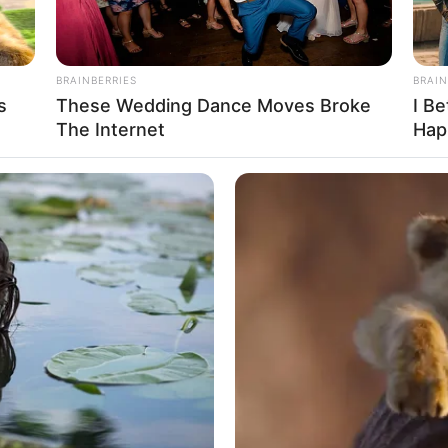
BRAINBERRIES
BRAIN
s
These Wedding Dance Moves Broke
I Be
Ta
The Internet
Hap
Ha
90
 instagram/cha_schagerl)
hine
tober 2003