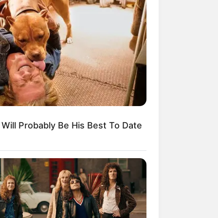
Kata Lucu Seputar Malam
nggu ala Jomblo yang Bikin
enes
t Will Probably Be His Best To Date
 Desain Kanopi Tempat
dur, Serasa Beristirahat di
mar Raja