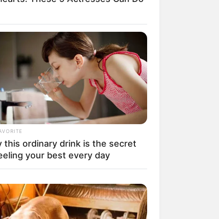
il! 10 Potret Makanan Gagal
masak yang Bikin Kamu
gak Selera
AVORITE
this ordinary drink is the secret
eeling your best every day
 Pose Manekin Anti
instream yang Konyol
nget