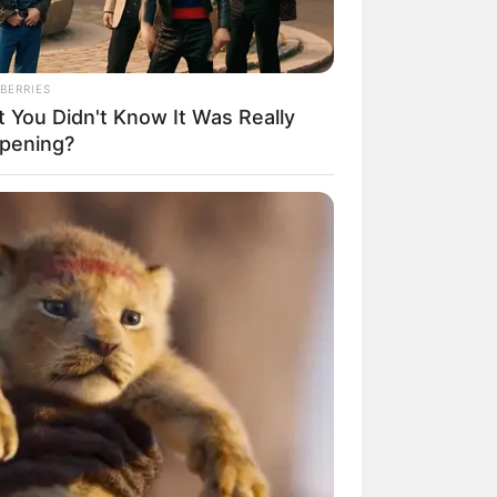
BERRIES
t You Didn't Know It Was Really
mpil Lebih Modern, 7 Potret
pening?
sil Renovasi Rumah Berusia
 Tahun