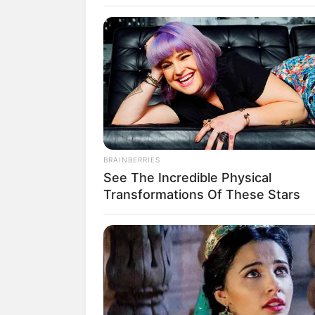
Chant
BRAINBERRIES
See The Incredible Physical
Transformations Of These Stars
fan
Tanggal Lahir:
Tempat Lahir:
4 Oktober
2003
Salzburg
,
Austria