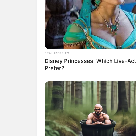
SHARE
TWEET
SHARE
Chantiq Schagerl adalah seorang aktris y
Ia populer sebagai pemeran utama dari f
pemain web series
Layla Majnun
(2021) 
BRAINBERRIES
Disney Princesses: Which Live-Act
Daftar isi
Prefer?
Karier
Ia adalah remaja yang mempunyai darah 
dari Austria sedangkan ibunya dari Ind
cantik seperti dirinya.
Disamping kecantikannya ternyata ia te
bahkan sudah berkarir sebagai pemain fi