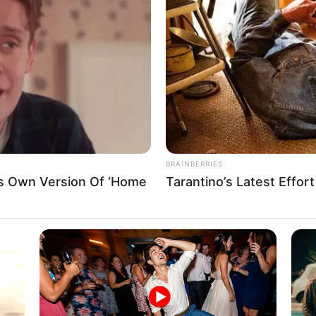
8 
Mi
Ng
BRAINBERRIES
is Own Version Of ‘Home
Tarantino’s Latest Effor
10
Ti
Ka