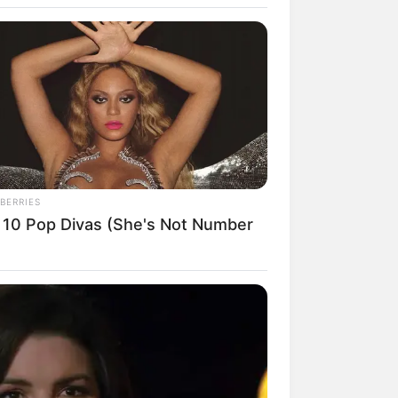
BERRIES
 10 Pop Divas (She's Not Number
rem! 9 Chat Ojek Online &
langgan Ini Bikin Auto
rinding