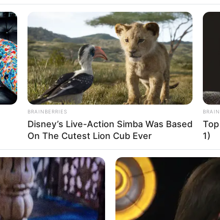
iq Schagerl
BRAINBERRIES
BRAIN
Disney’s Live-Action Simba Was Based
Top
16
Se
On The Cutest Lion Cub Ever
1)
VOTE
Pe
s love
Me
Umur:
Profesi:
22 Tahun
Aktris