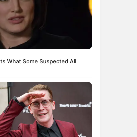
kin Ngakak, 10 Potret
splay Murah Pakai Bahan
adanya
its What Some Suspected All
ti Mainstream, 10 Cara
mbawa Barang Belanjaan
rsi Warga Thailand