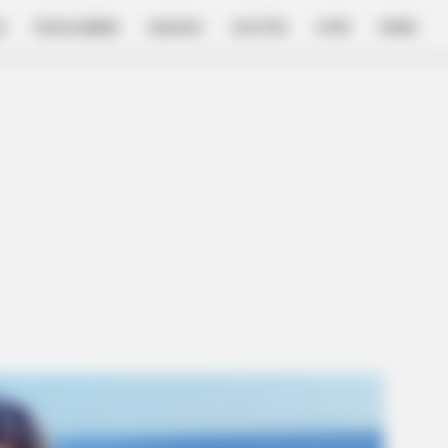
E
FILM & SERIES
NGAKAK
QUOTES
HYPE
MORE