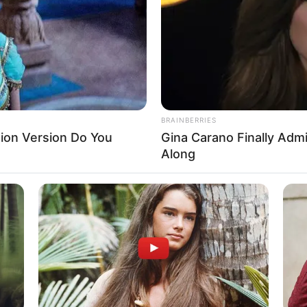
WHATSAPP
TELEGRAM
LINE
Bi
Edit
Co
Se
ang berasal dari Indonesia.
ilm yang berjudul
Hafalan Shalat Delisa
(2011). Ia juga
di Netflix.
BRAINBERRIES
ion Version Do You
Gina Carano Finally Adm
Along
An
Me
belasteran Indonesia dan Austria. Ayahnya yang berasal
Ve
onesia. perpaduan yang cocok sehingga melahirkan remaja
lah memendam bakat yang luar biasa dalam dirinya. Ia
lm saat usianya masih sangat muda.