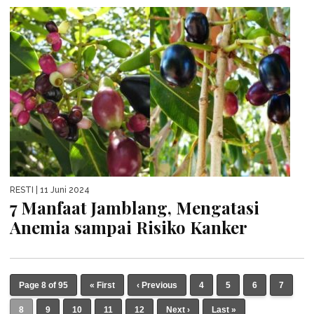
RESTI
| 11 Juni 2024
7 Manfaat Jamblang, Mengatasi
Anemia sampai Risiko Kanker
Page 8 of 95
« First
‹ Previous
4
5
6
7
8
9
10
11
12
Next ›
Last »