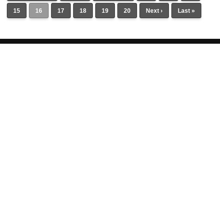
15
16
17
18
19
20
Next ›
Last »