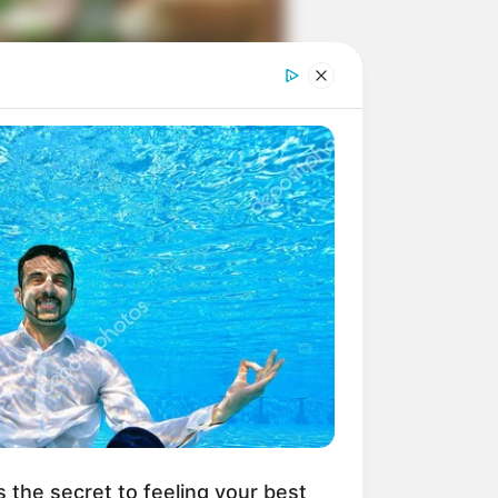
ngka Banget! 10 Pose Lucu
tak yang Bikin Ketawa
mes
byar! 10 Kalimat Baper
kai Bahasa Jawa Ini Bikin
lau Abis
s the secret to feeling your best