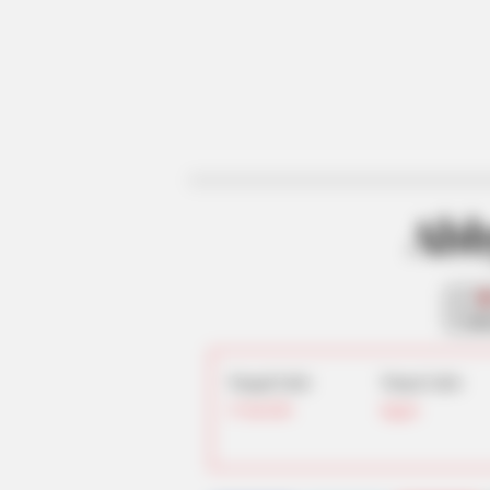
Abb
fan
Tanggal Lahir:
Tempat Lahir:
27 Juli
2001
Inggris