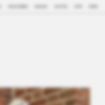
E
FILM & SERIES
NGAKAK
QUOTES
HYPE
MORE