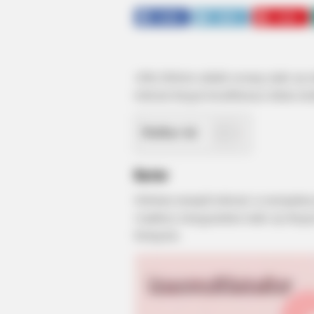
SHARE
TWEET
SHARE
Abby Roberts adalah seorang make up art
terkenal dengan kreatifitasnya dalam m
Daftar isi
Karier
Sebelum menjadi terkenal, ia merupakan 
wajahnya menggunakan make up dengan 
Instagram.