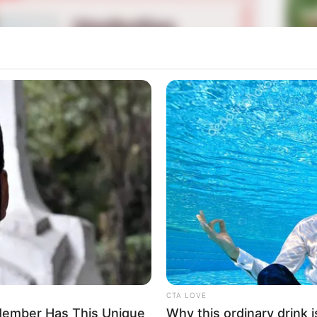
La
Ka
Ge
a banyak yang suka dengan hasil karyanya. Ia kemudian
Am
 dalam waktu yang tak lama. Bahkan Instagramnya
Pa
Mute
Ga
barkan sayapnya dengan memiliki akun TikTok dan
yang lagi trend saat itu.
CTA LOVE
h Member Has This Unique
Why this ordinary drink i