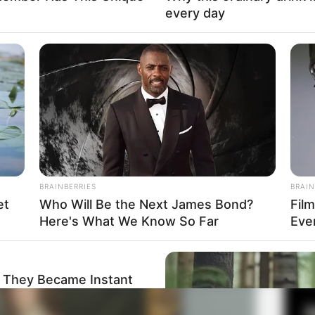
every day
Fa
Di
Ng
BRAINBERRIES
BRAIN
rjun di dunia musik dengan merilis single di YouTubenya.
et
Who Will Be the Next James Bond?
Fil
Here's What We Know So Far
Eve
a Kristen Hanby
10
Ma
Ba
 They Became Instant