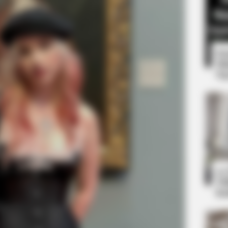
8 
Mi
Ng
CTA LOVE
Why everything you tho
be wrong
10
Ti
Ka