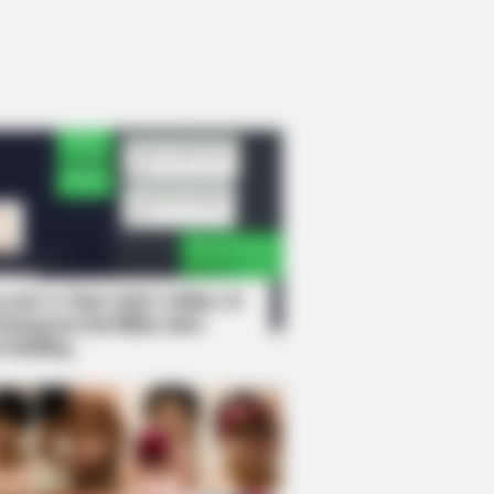
rem! 9 Chat Ojek Online &
langgan Ini Bikin Auto
rinding