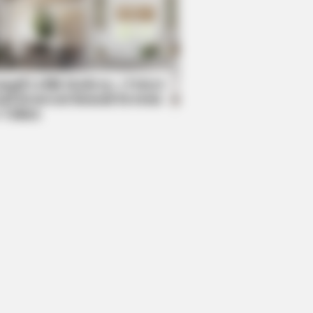
BERRIES
 8 People Living Strange But
py Lifestyles
mpil Lebih Modern, 7 Potret
sil Renovasi Rumah Berusia
 Tahun