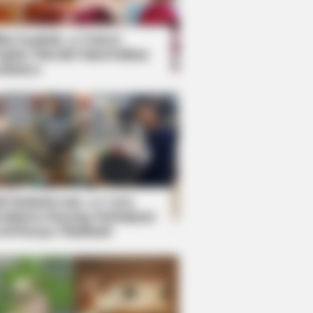
kin Ngakak, 10 Potret
splay Murah Pakai Bahan
adanya
ti Mainstream, 10 Cara
mbawa Barang Belanjaan
rsi Warga Thailand