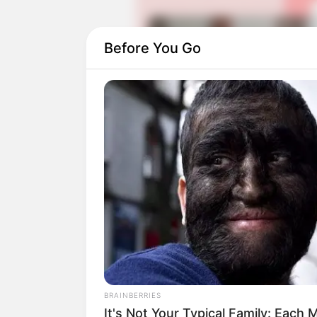
Before You Go
Rutin membagikan foto tersebut ternyat
mendapatkan popularitas dan penggemar
sudah memiliki jutaan pengikut.
Sukses di Instagram, ia kemudian mele
Youtube. Ia semakin rajin membuat video 
BRAINBERRIES
It's Not Your Typical Family: Eac