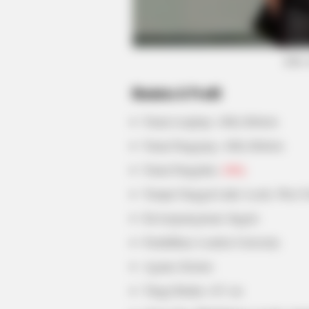
BRAINBERRIES
Olena Zelenska's Life Changed
(foto
Overnight
Biodata & Profil
Nama Lengkap: Abby Roberts
Nama Panggung: Abby Roberts
Nama Panggilan:
Abby
Tempat Tanggal Lahir: Leeds, West Yor
Kewarganegaraan: Inggris
Pendidikan: London University
Agama: Kristen
Tinggi Badan: 167 cm