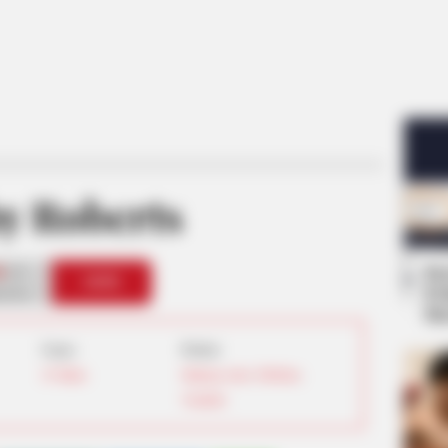
y Roberts
Se
0
VOTE
Pe
s love
Me
Umur:
Profesi:
25 Tahun
Makeup Artist
,
TikToker
,
Youtuber