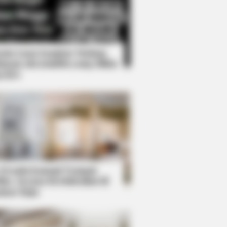
Kata Lucu Seputar Malam
nggu ala Jomblo yang Bikin
enes
ught you knew about water might
 Desain Kanopi Tempat
dur, Serasa Beristirahat di
mar Raja