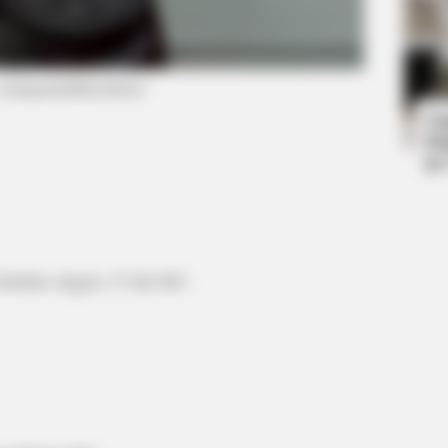
BRAINBERRIES
BRAIN
Her Story Isn't What You Think—You''ll
Top
: instagram/abbyroberts)
Be Surprised
Hap
Ta
Ha
90
kshire, Inggris, 27 Juli 2001