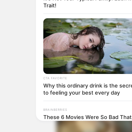
Trait!
CTA FAVORITE
Tak hanya itu, ia juga mencoba untuk te
Why this ordinary drink is the secr
to feeling your best every day
Baca juga:
Biodata, Profil, dan Fakt
BRAINBERRIES
These 6 Movies Were So Bad That
Classics