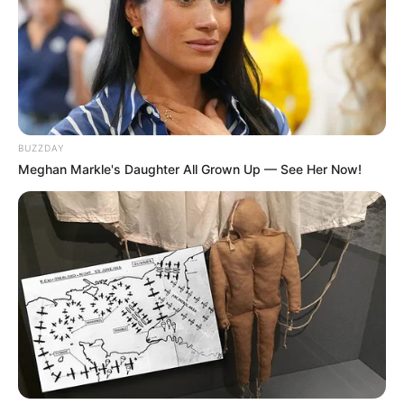
BUZZDAY
Meghan Markle's Daughter All Grown Up — See Her Now!