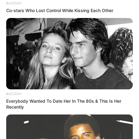
Banget
BUZZDAY
Co-stars Who Lost Control While Kissing Each Other
8 Kata Lucu Seputar Malam
Minggu ala Jomblo yang Bikin
Ngenes
BUZZDAY
Everybody Wanted To Date Her In The 80s & This Is Her
Recently
10 Desain Kanopi Tempat
Tidur, Serasa Beristirahat di