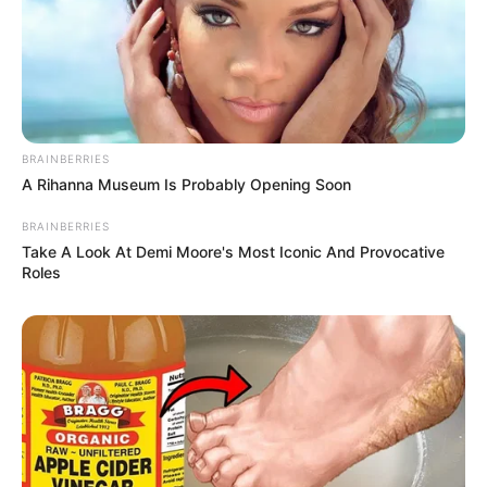
BRAINBERRIES
Langka Banget! 10 Pose Lucu
A Rihanna Museum Is Probably Opening Soon
Katak yang Bikin Ketawa
Gemes
BRAINBERRIES
Take A Look At Demi Moore's Most Iconic And Provocative
Roles
Ambyar! 10 Kalimat Baper
Pakai Bahasa Jawa Ini Bikin
Galau Abis