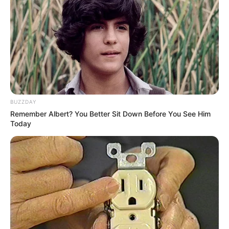
Di tahun 2013, namanya mulai melejit setelah memposting video
berjudul
Step Brothers ‘boats and hoes’ REMAKE
di YouTuber.
Mute
Setelah itu, namanya semakin melonjak naik dan dikenal di media
sosial.
Tak hanya video berdurasi panjang, ia juga mencoba membuat
video berdurasi pendek dan diunggah di TikTok. Sama halnya di
media sosial lain, namanya juga semakin meroket sejak eksis di
BUZZDAY
TikTok.
Remember Albert? You Better Sit Down Before You See Him
Today