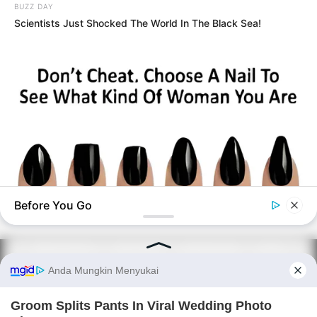
BUZZ DAY
Scientists Just Shocked The World In The Black Sea!
Before You Go
BUZZ DAY
Pick A Ring And Nail Shape To Reveal Your Darkest Secrets!
PRIVACY POLICY
DISCLAIMER
HUBUNGI KAMI
IKLAN