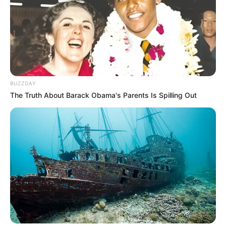
Kamar Raja
BUZZDAY
The Truth About Barack Obama's Parents Is Spilling Out
Tampil Lebih Modern, 7 Potret
Hasil Renovasi Rumah Berusia
90 Tahun