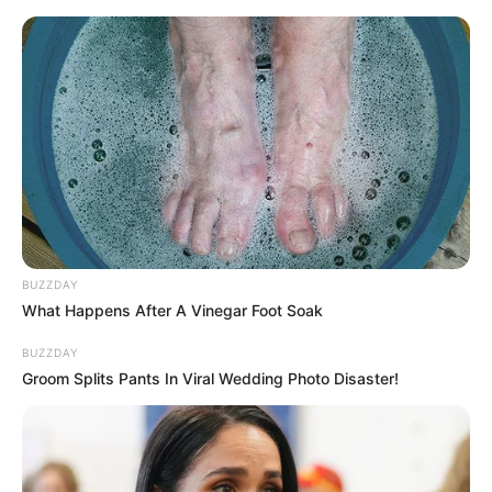
HOME
INSPIRASI
STYLE
FILM &
NGAKAK
QUOTES
HYPE
MORE
SERIES
BUZZDAY
What Happens After A Vinegar Foot Soak
BUZZDAY
Groom Splits Pants In Viral Wedding Photo Disaster!