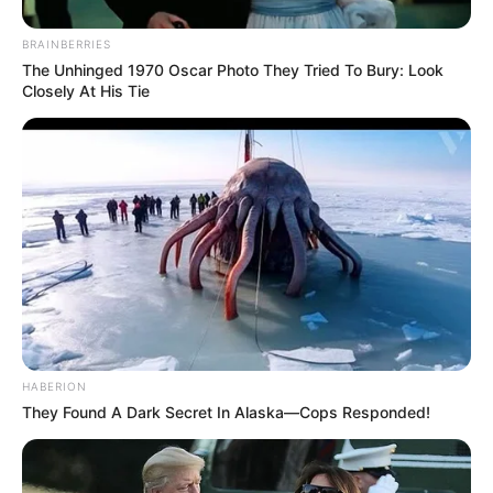
Agama: Kristen
BRAINBERRIES
The Unhinged 1970 Oscar Photo They Tried To Bury: Look
Tinggi Badan: 172 cm
Closely At His Tie
Orang Tua: Giselle Hanby (Ibu)
Saudara: Natalie Hanby, Bryony Hanby
Pacar: Jasmine Brownsword
Profesi: YouTuber, TikToker
Hobi:
Facebook:
Kristen Hanby Official
Twitter:
@hanbygang
Instagram:
@kristenhaby
HABERION
They Found A Dark Secret In Alaska—Cops Responded!
TikTok:
@kristenhanby123
YouTube:
Kristen Hanby Official