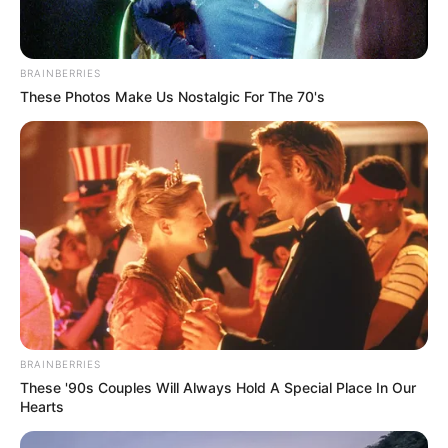
Video-video prank yang ia buat bersama teman ataupun
keluarganya menarik banyak penonton. Bahkan pentonnya sudah
mencapai jutaan dan setia menunggu konten-konten selanjutnya.
BRAINBERRIES
TAGS
KRISTEN HANBY
SELEBRITI MANCANEGARA
TIKTOKER
YOUTUBER
These Photos Make Us Nostalgic For The 70's
BRAINBERRIES
These '90s Couples Will Always Hold A Special Place In Our
Hearts