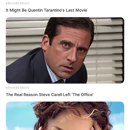
BRAINBERRIES
It Might Be Quentin Tarantino's Last Movie
Bikin Ngakak, 10 Potret
Cosplay Murah Pakai Bahan
Seadanya
BRAINBERRIES
The Real Reason Steve Carell Left 'The Office'
Anti Mainstream, 10 Cara
Membawa Barang Belanjaan
Versi Warga Thailand