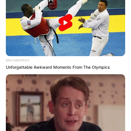
LIHAT ARTIKEL LAINNYA
Natasha Wilona
Anya Geraldine
BRAINBERRIES
Unforgettable Awkward Moments From The Olympics
Notnot
Willie Salim