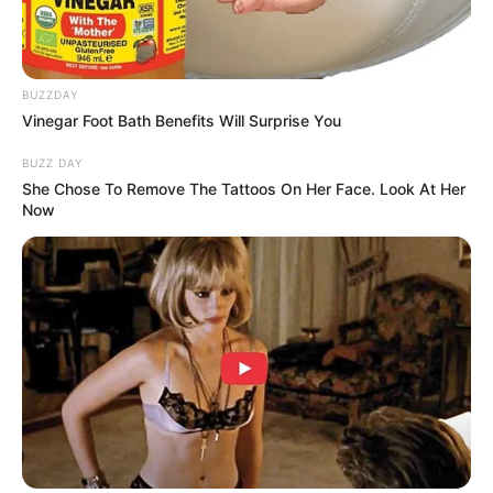
BUZZDAY
Vinegar Foot Bath Benefits Will Surprise You
BUZZ DAY
She Chose To Remove The Tattoos On Her Face. Look At Her
Fail! 10 Potret Makanan Gagal
Now
Dimasak yang Bikin Kamu
Nggak Selera
10 Pose Manekin Anti
Mainstream yang Konyol