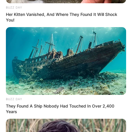
BUZZ DAY
Daftar isi
Her Kitten Vanished, And Where They Found It Will Shock
You!
Karier
Sebelum terkenal seperti sekarang, ia adalah pekerja full time di
sebuah lokasi pembangunan tepatnya di pulau kecil Jersey. Di
tahun 2011, ia mulai membuat video yang ia bagikan di YouTube.
Baca selengkapnya
arrow_forward_ios
BUZZ DAY
They Found A Ship Nobody Had Touched In Over 2,400
Years