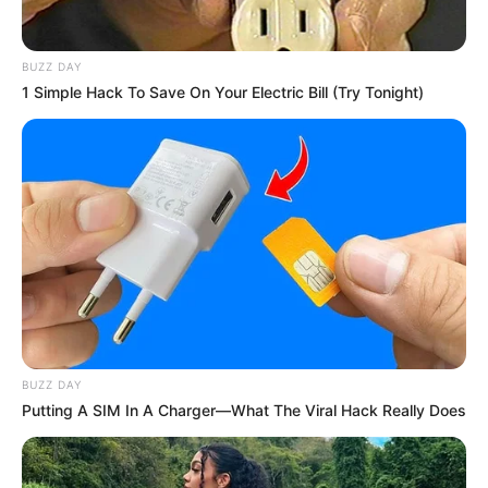
BUZZ DAY
1 Simple Hack To Save On Your Electric Bill (Try Tonight)
Baik di Instagram, TikTok maupun YouTube, ia memiliki jutaan
pengikut yang setia dengan kontennya.
Baca juga:
Biodata, Profil, dan Fakta Kinigra Deon
BUZZ DAY
Putting A SIM In A Charger—What The Viral Hack Really Does