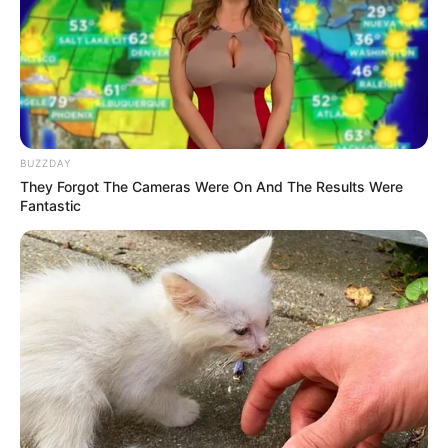
3
VOTE
fans love
Tanggal Lahir:
Tempat Lahir:
8 Maret
1993
Inggris
Umur:
Profesi:
BUZZDAY
33 Tahun
TikToker
,
Youtuber
They Forgot The Cameras Were On And The Results Were
Fantastic
Edit
Kristen Hanby adalah seorang TikToker dan Youtuber yang
berasal dari Inggris. Ia terkenal dengan video prank yang ia
lakukan kepada keluarga dan publik hingga mendapatkan jutaan
penonton.