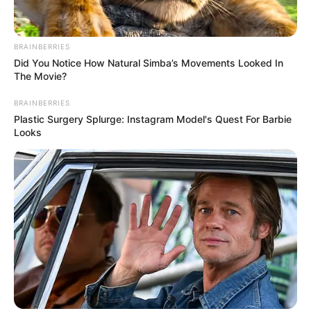
BRAINBERRIES
Did You Notice How Natural Simba’s Movements Looked In
The Movie?
BRAINBERRIES
Plastic Surgery Splurge: Instagram Model's Quest For Barbie
Looks
Serem! 9 Chat Ojek Online &
Pelanggan Ini Bikin Auto
Merinding