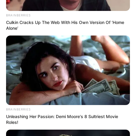
BRAINBERRIES
Culkin Cracks Up The Web With His Own Version Of ‘Home
Alone’
Berlliana Lovell
Anastasya Khosasih
TULIS KOMENTAR
Alamat email Anda tidak akan dipublikasikan.
Ruas yang wajib ditandai
*
BRAINBERRIES
Unleashing Her Passion: Demi Moore's 8 Sultriest Movie
Roles!