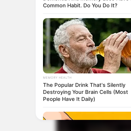
Common Habit. Do You Do It?
Selain aktif di media sosial, ia juga ker
MEMORY HEALTH
milik The Next Team,
Kavi Devkota
mil
The Popular Drink That's Silently
Badal Thapa.
Destroying Your Brain Cells (Most
Baca juga:
Biodata, Profil, dan Fakta
People Have It Daily)