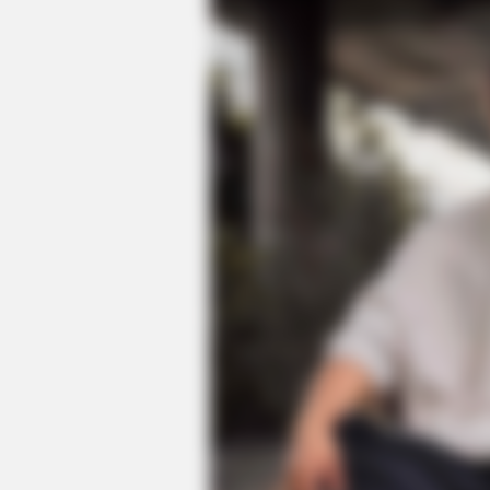
VARICOSE VEINS RELIEF
Bulging Varicose Veins? This Simpl