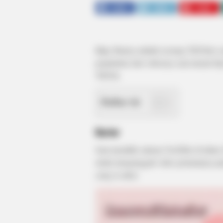
SHARE
TWEET
SHARE
Bijay Baniya adalah seorang TikToker y
popularitas dari videonya saat menari 
TikTok.
Daftar isi
Karier
Saat memiliki saluran YouTube di tahun
mulai mengunggah video pertamanya pad
yang ia sukai.