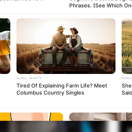
Phrases. (See Which On
Fa
Di
Ng
ap tampil di musik video. Ia tampil dalam video
Nirmaya
RURAL HEARTS
RURA
ik Bishwa Nepali & Sujata Upadhyaya serta
Jay Ho
milik
Tired Of Explaining Farm Life? Meet
She
Columbus Country Singles
Said
10
 Sadie Crowell
Ma
Ba