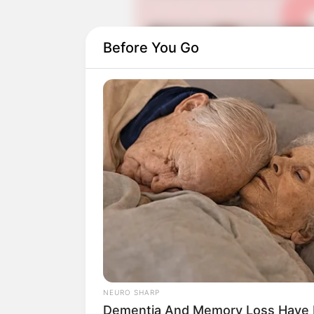
Before You Go
Tak hanya di YouTube, ia juga memiliki
membagikan videonya sebagai penari da
cover bersama teman.
NEURO SHARP
Dementia And Memory Loss Have 