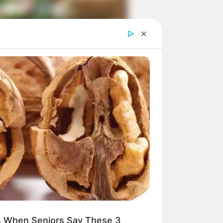
ngka Banget! 10 Pose Lucu
tak yang Bikin Ketawa
mes
byar! 10 Kalimat Baper
kai Bahasa Jawa Ini Bikin
lau Abis
ns When Seniors Say These 3