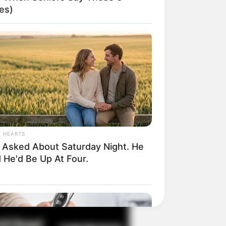
es)
il! 10 Potret Makanan Gagal
masak yang Bikin Kamu
gak Selera
L HEARTS
 Asked About Saturday Night. He
 He'd Be Up At Four.
 Pose Manekin Anti
instream yang Konyol
nget