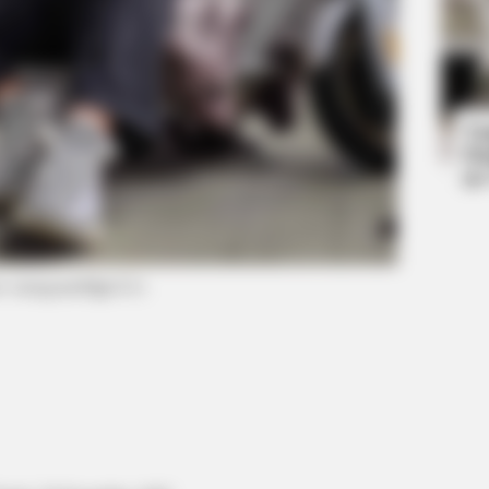
HABERION
HABE
 Is
Nicole Kidman Finally Admits What We
A T
All Suspected
Sho
Ta
Ha
90
o: instagram/bijju321)