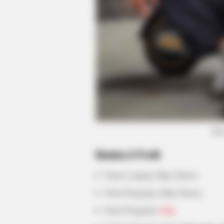
ROOM30
Most AI Side Hustle Advice In 2026
Wrong. Here Is The Data
(fot
Biodata & Profil
Nama Lengkap: Bijay Baniya
Nama Panggung: Bijay Baniya
Nama Panggilan:
Bijju