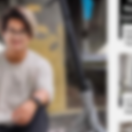
8 
Mi
Ng
PAINFREE DEVICE
e Trick Helps
The Joint Pain Breakthr
10
Ti
Ka