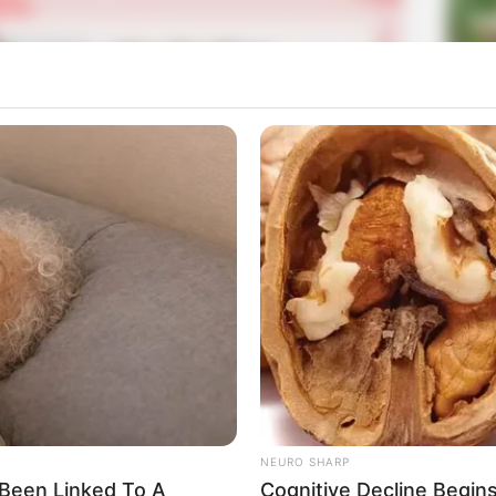
La
Ka
Ge
 akun TikTok yang ia mulai pada 8 Maret 2018. Ia sering
Am
Pa
n koreografer. Di video pertamanya, ia membuat dance
Ga
Mute
NEURO SHARP
Been Linked To A
Cognitive Decline Begi