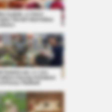
kin Ngakak, 10 Potret
splay Murah Pakai Bahan
adanya
ti Mainstream, 10 Cara
mbawa Barang Belanjaan
rsi Warga Thailand