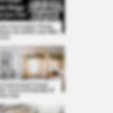
Kata Lucu Seputar Malam
nggu ala Jomblo yang Bikin
enes
ough Everyone's Waiting For
 Desain Kanopi Tempat
dur, Serasa Beristirahat di
mar Raja