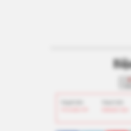
Bij
fan
Tanggal Lahir:
Tempat Lahir:
30 November
1995
Kathmandu
,
Nepal