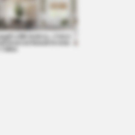
RION
rail Camera Captures What No One
uld See
mpil Lebih Modern, 7 Potret
sil Renovasi Rumah Berusia
 Tahun