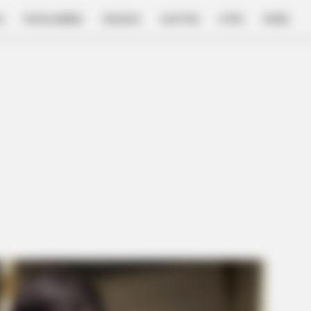
E
FILM & SERIES
NGAKAK
QUOTES
HYPE
MORE