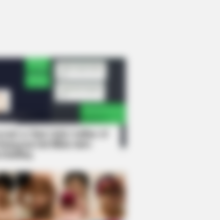
rem! 9 Chat Ojek Online &
langgan Ini Bikin Auto
rinding