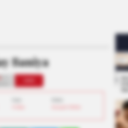
ay Baniya
Se
1
VOTE
Pe
s love
Me
Umur:
Profesi:
30 Tahun
Koreografi
,
TikToker