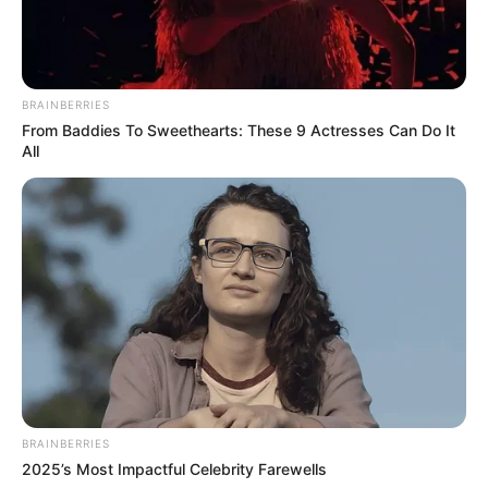
BRAINBERRIES
From Baddies To Sweethearts: These 9 Actresses Can Do It
All
10 Desain Kanopi Tempat
Tidur, Serasa Beristirahat di
Kamar Raja
Tampil Lebih Modern, 7 Potret
BRAINBERRIES
Hasil Renovasi Rumah Berusia
2025’s Most Impactful Celebrity Farewells