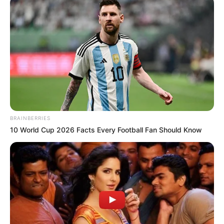
Anti Mainstream, 10 Cara
Membawa Barang Belanjaan
Versi Warga Thailand
BRAINBERRIES
10 World Cup 2026 Facts Every Football Fan Should Know
Langka Banget! 10 Pose Lucu
Katak yang Bikin Ketawa
Gemes