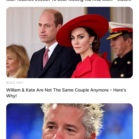
BUZZ DAY
William & Kate Are Not The Same Couple Anymore – Here's
Why!
(foto: instagram/theturkishbakery)
Masyarakat Turki biasanya menyantap ramazan pidesi saat sahur
ataupun berbuka. Roti yang lembut dan manis cukup
mengenyangkan perut yang lapar.
Bentuknya mirip banget dengan roti pita tapi dengan cara