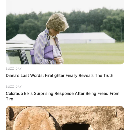
Bukan hanya di Indonesia, setiap negara di dunia tentunya
memiliki makanan khasnya sendiri untuk berbuka puasa.
Dilansir dari
Mans World India
, ada 7 makanan khas berbuka dari
berbagai negara di dunia. Apa saja ya? ini dia daftarnya.
Baca juga:
Alami Dehidrasi Saat Puasa? Ini 4 Cara
Mengatasinya
1. Kazakhstan – Beshbarmak
BUZZ DAY
Diana’s Last Words: Firefighter Finally Reveals The Truth
BUZZ DAY
Colorado Elk's Surprising Response After Being Freed From
Tire