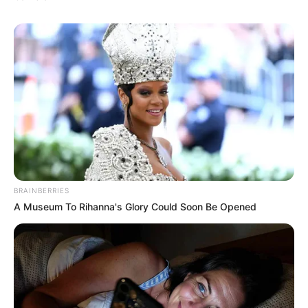
LIHAT ARTIKEL LAINNYA
10 Potret Nama & Harga
Gagal Laper, 10 Potret
Makanan yang Bikin
BRAINBERRIES
Realita Makanan yang Tak
A Museum To Rihanna's Glory Could Soon Be Opened
Gagal Paham
Semanis Ekspektasi