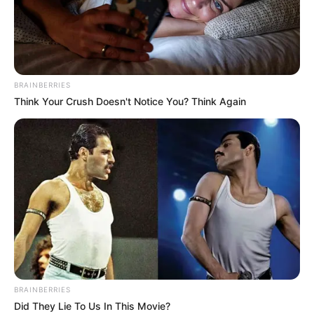
Bikin Ngiler, 10 Visual Roti
7 Menu Buka Puasa yang
dengan Bentuk Memikat
Aman untuk Penderita
Asam Lambung
BRAINBERRIES
Think Your Crush Doesn't Notice You? Think Again
8 Olahraga Ringan Saat
13 Jenis Makanan Aman
Puasa, Badan Sehat &
untuk Maag, ada Oatmeal
Bugar
& Yogurt
BRAINBERRIES
Did They Lie To Us In This Movie?