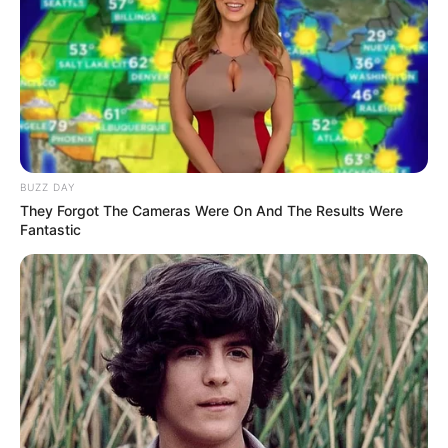
udang dan ditambahkan beberapa bumbu rempah.
Biasanya rempah yang digunakan adalah cengkeh, kulit kayu
manis dan jintan. Bubur lambuk bisa dikonsumsi saat berbuka
puasa atau sahur, tergantung selera.
6. Haleem – India
BUZZ DAY
They Forgot The Cameras Were On And The Results Were
Fantastic