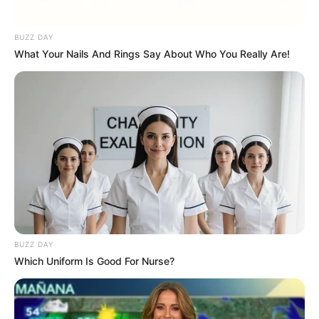
BUZZ DAY
What Your Nails And Rings Say About Who You Really Are!
BUZZ DAY
(foto: instagram/theminiwanderer)
Which Uniform Is Good For Nurse?
Bubur lambuk adalah hidangan khas dari negara tetangga yaitu
Malaysia. Bubur yang berisikan lobak, daging sapi cincang atau