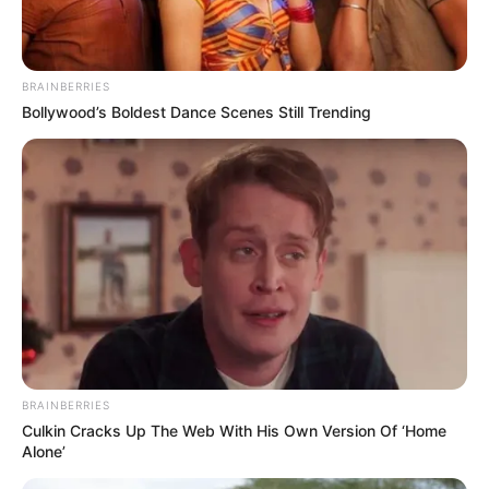
BRAINBERRIES
Bollywood’s Boldest Dance Scenes Still Trending
Ambyar! 10 Kalimat Baper
Pakai Bahasa Jawa Ini Bikin
Galau Abis
Fail! 10 Potret Makanan Gagal
BRAINBERRIES
Dimasak yang Bikin Kamu
Culkin Cracks Up The Web With His Own Version Of ‘Home
Nggak Selera
Alone’