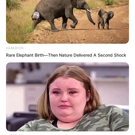
(foto: instagram/damelanemae)
HABERION
Rare Elephant Birth—Then Nature Delivered A Second Shock
Sebagai warga negara Indonesia, pastinya kamu sudah sangat
akrab dengan makanan yang satu ini, bukan? Rasa yang manis
dengan campuran pisang dan ubi juga cukup mengenyangkan
perut.
Dibuat dari gula merah, santan dan juga daun pandan untuk
menambah wangi dan rasa pada kolak. Ada juga beberapa daerah
di Indonesia yang menggunakan kolang-kaling, nangka atau labu
untuk ditambahkan pada isian kolak.
3. Kue lapis – Singapura