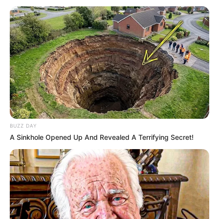
BUZZ DAY
A Sinkhole Opened Up And Revealed A Terrifying Secret!
LIFESTYLE
Enak & Menarik, Ini 7 Makanan