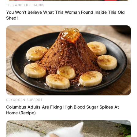
Dinamakan kue lapis karena proses pembuatannya memang
TIPS AND LIFE HACKS
berlapis-lapis sehingga saat dipotong, menghasilkan beberapa
You Won't Believe What This Woman Found Inside This Old
Shed!
lapisan warna yang cantik.
Pematangannya dengan cara di kukus. Ada juga kue lapis yang
menggunakan beberapa warna untuk mempercantik tampilannya.
4. Harira – Maroko
GLYCOGEN SUPPORT
Columbus Adults Are Fixing High Blood Sugar Spikes At
Home (Recipe)