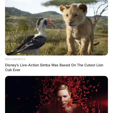
10 Pose Manekin Anti
Mainstream yang Konyol
Banget
BRAINBERRIES
Disney’s Live-Action Simba Was Based On The Cutest Lion
Cub Ever
8 Kata Lucu Seputar Malam
Minggu ala Jomblo yang Bikin
Ngenes