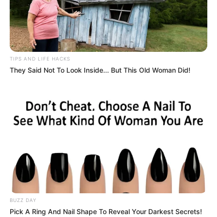
TIPS AND LIFE HACKS
They Said Not To Look Inside... But This Old Woman Did!
BUZZ DAY
Pick A Ring And Nail Shape To Reveal Your Darkest Secrets!