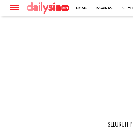
HOME
INSPIRASI
STYL
SELURUH P