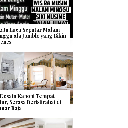
Kata Lucu Seputar Malam
nggu ala Jomblo yang Bikin
enes
 Desain Kanopi Tempat
dur, Serasa Beristirahat di
mar Raja