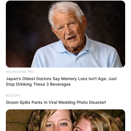
Ada berbagai cara sederhana yang bisa kamu lakukan agar bisa
menjaga kesehatan mental. Seperti rutin berolahraga,
berkomunikasi dengan banyak orang, bergabung dengan
komunitas, tidur 7 hingga 8 jam per harinya dan melakukan
kegiatan yang mengasah otak.
Tapi jika kamu merasa ada yang bermasalah dengan mentalmu,
segeralah konsultasikannya ke dokter spesialis.
Baca juga:
11 Tips Social Distancing di Tempat Kerja yang
NEUROMIND PRO
Perlu Diketahui
Japan's Oldest Doctors Say Memory Loss Isn't Age: Just
Stop Drinking These 3 Beverages
4. Bersantai sejenak
BUZZDAY
Groom Splits Pants In Viral Wedding Photo Disaster!