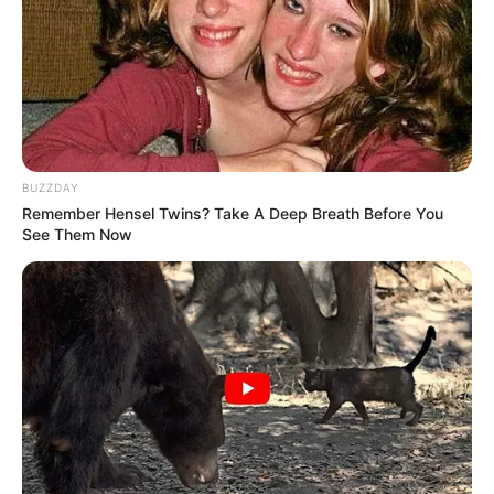
BUZZDAY
(foto: unsplash/drewcoffman)
Remember Hensel Twins? Take A Deep Breath Before You
See Them Now
Rutinitas harian yang sangat padat, banyaknya pekerjaan atau
tugas sekolah memang terkadang membuat kesehatan kita
menurun. Jangan biarkan itu terjadi! luangkan waktu untuk
bersantai sejenak dari rutinitas yang ada.
Kamu bisa mencoba berbagai hal yang kamu sukai, menonton
komedi sehingga membuatmu tertawa, bersantai dan bisa juga
dengan berolahraga.
5. Jangan lupakan olahraga