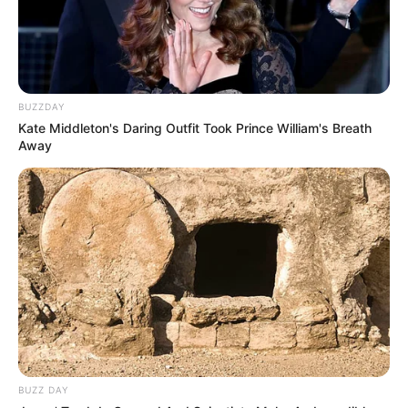
8 Kata Lucu Seputar Malam
BUZZDAY
Minggu ala Jomblo yang Bikin
Kate Middleton's Daring Outfit Took Prince William's Breath
Ngenes
Away
10 Desain Kanopi Tempat
Tidur, Serasa Beristirahat di
Kamar Raja
BUZZ DAY