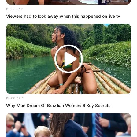
BUZZ DAY
Viewers had to look away when this happened on live tv
BUZZ DAY
Why Men Dream Of Brazilian Women: 6 Key Secrets