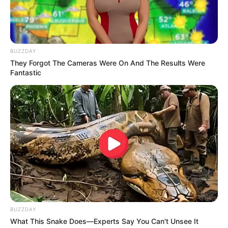
Langka Banget! 10 Pose Lucu
Katak yang Bikin Ketawa
BUZZDAY
Gemes
They Forgot The Cameras Were On And The Results Were
Fantastic
Ambyar! 10 Kalimat Baper
Pakai Bahasa Jawa Ini Bikin
Galau Abis
BUZZDAY
What This Snake Does—Experts Say You Can't Unsee It