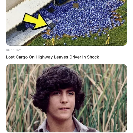
kali dalam seminggu dengan waktu 30 menit hingga 1 jam setiap
kali berolahraga.
Olahraga yang menyenangkan bisa kamu pilih sesuai dengan yang
kamu sukai, misalnya yoga, zumba, aerobik, jogging dan lainnya.
6. Kurangi konsumsi garam
BUZZDAY
Lost Cargo On Highway Leaves Driver In Shock