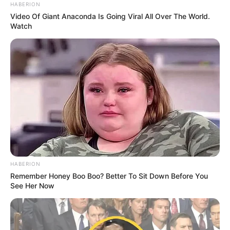
Obati Covid-19?
Mengatasi Sariawan
HABERION
Video Of Giant Anaconda Is Going Viral All Over The World.
Watch
13 Manfaat Yakult Baik
Mengenal Zero Waste,
untuk Kesehatan Usus
Gaya Hidup Bebas
Sampah Peduli
Lingkungan
HABERION
Remember Honey Boo Boo? Better To Sit Down Before You
See Her Now
Asal Usul Cuka, Beragam
10 Diet Sehat Menurunkan
Jenis dan Manfaatnya
Berat Badan & Tips agar