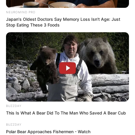
NEUROMIND PRO
Japan's Oldest Doctors Say Memory Loss Isn't Age: Just
Stop Eating These 3 Foods
Serem! 9 Chat Ojek Online &
Pelanggan Ini Bikin Auto
Merinding
BUZZDAY
This Is What A Bear Did To The Man Who Saved A Bear Cub
BUZZDAY
Polar Bear Approaches Fishermen - Watch