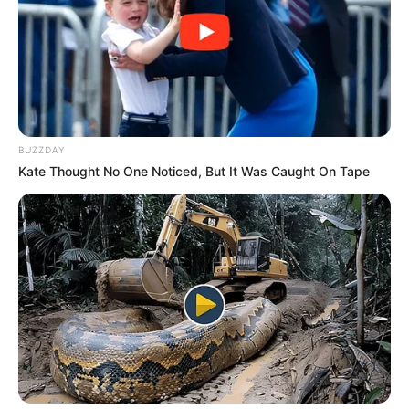
BUZZDAY
Kate Thought No One Noticed, But It Was Caught On Tape
LIHAT ARTIKEL LAINNYA
7 Manfaat Baik Daun
13 Manfaat Daun Ciplukan
Sungkai, Dianggap Bisa
dan Buahnya, Bisa