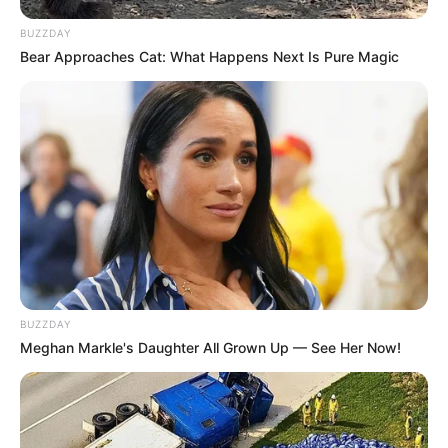
BUZZDAY
Bear Approaches Cat: What Happens Next Is Pure Magic
(foto: unsplash/alexanderredl)
BUZZDAY
Banyak penelitian yang menyatakan bahwa dengan olahraga
Meghan Markle's Daughter All Grown Up — See Her Now!
teratur akan membuat tubuh menjadi lebih sehat dan
memperpanjang usia seseorang.
Kamu bisa melakukan olahraga ringan terlebih dahulu sekitar 3