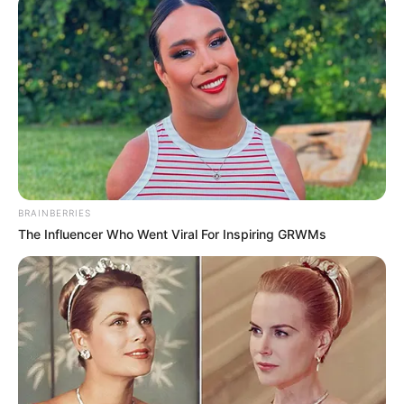
Cara Ini
1. Minum air putih yang cukup
BRAINBERRIES
The Influencer Who Went Viral For Inspiring GRWMs
(foto: unsplash/lennartschneider)
Air putih pastinya selalu tersedia di rumah ya. Bisa kita konsumsi
kapan saja dan dimana saja. Selain praktis dan pastinya murah, air