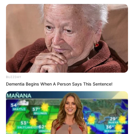
Bikin Ngakak, 10 Potret
Cosplay Murah Pakai Bahan
Seadanya
BUZZDAY
Dementia Begins When A Person Says This Sentence!
Anti Mainstream, 10 Cara
Membawa Barang Belanjaan
Versi Warga Thailand