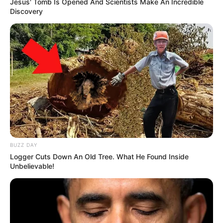
Jesus' Tomb Is Opened And Scientists Make An Incredible
Discovery
Tampil Lebih Modern, 7 Potret
Hasil Renovasi Rumah Berusia
90 Tahun
BUZZ DAY
Logger Cuts Down An Old Tree. What He Found Inside
Unbelievable!