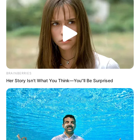
berat badan.
Dianjurkan untuk minum air putih 8 gelas atau setara dengan 2
liter air per harinya agar kebutuhan cairan tubuh kita terpenuhi.
2. Menyertakan buah dan sayuran
BRAINBERRIES
Her Story Isn't What You Think—You''ll Be Surprised