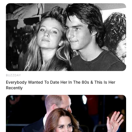
Fail! 10 Potret Makanan Gagal
Dimasak yang Bikin Kamu
Nggak Selera
BUZZDAY
Everybody Wanted To Date Her In The 80s & This Is Her
Recently
10 Pose Manekin Anti
Mainstream yang Konyol
Banget