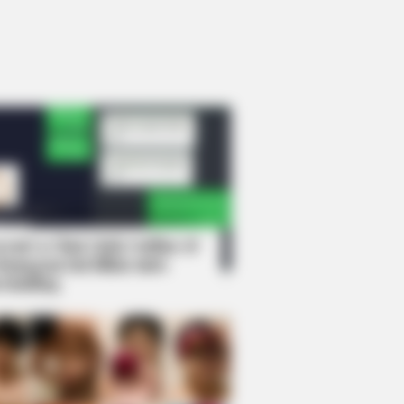
rem! 9 Chat Ojek Online &
langgan Ini Bikin Auto
rinding