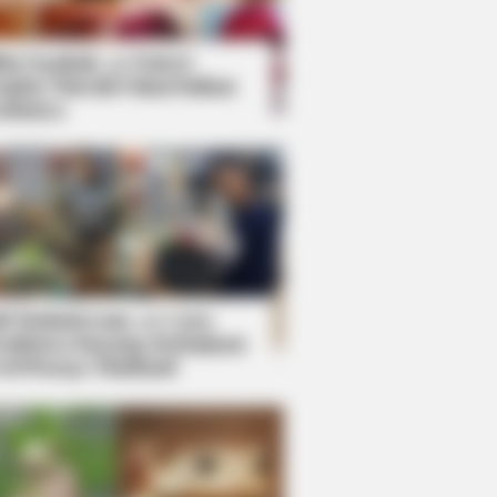
kin Ngakak, 10 Potret
splay Murah Pakai Bahan
adanya
ti Mainstream, 10 Cara
mbawa Barang Belanjaan
rsi Warga Thailand