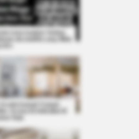
Kata Lucu Seputar Malam
nggu ala Jomblo yang Bikin
enes
: The Best Saves In Women's
 Desain Kanopi Tempat
dur, Serasa Beristirahat di
mar Raja