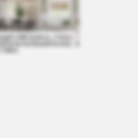
RION
Helped A Dying Polar Bear—The
ng Is Unbelievable!
mpil Lebih Modern, 7 Potret
sil Renovasi Rumah Berusia
 Tahun