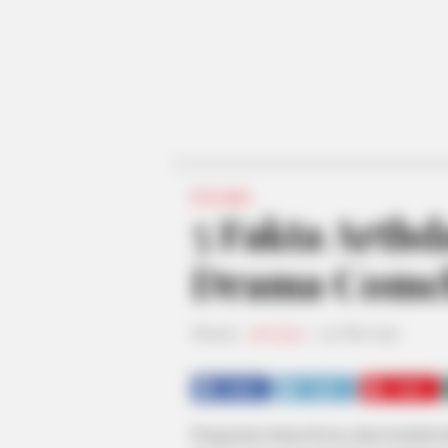
DRAMA
5 Fakta Arthd
Drama Comeb
Penulis:
rahmalia
|
30 Mei 2019
SHARE
TWEET
SHARE
Penggemar drama Korea akan kembali di