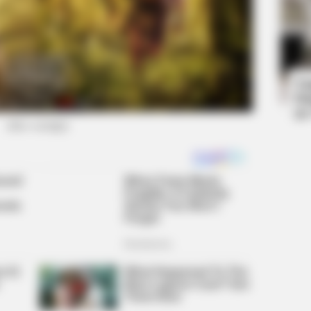
HABERION
HABE
u'll
Honey Boo Boo Is So Thin! See Her In
He 
Fierce New Photo
Endi
Ta
Ha
90
(foto: soompi)
FASHIONBESTSALE