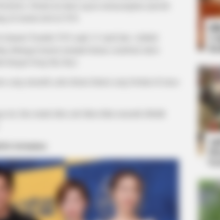
hronicles. Drama ini akan segera menayangkan episode
g di stasiun televisi TvN.
Bi
 di channel Youtube TvN sejak 12 April lalu. Arthdal
Co
Se
ling ditunggu karena menjadi drama comeback aktor
kah dengan Song Hye Kyo.
re yang menarik yaitu drama fantasi yang berlatar di masa
ini, kita simak dulu yuk fakta-fakta menarik dibalik
An
tris ternama
Me
Ve