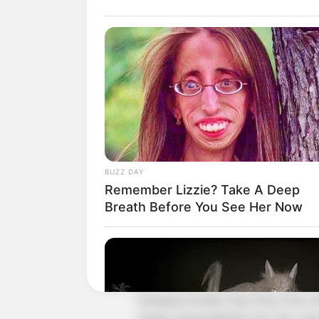
BUZZ DAY
Remember Lizzie? Take A Deep
Breath Before You See Her Now
Pemilihan ke empat seniman berbakat i
Heon selaku penulis mengatakan bahw
adalah karena ia mampu memebawakan be
Sedangkan karakter Jang Dong Geun seb
mampu menggambarkan aura yang sama d