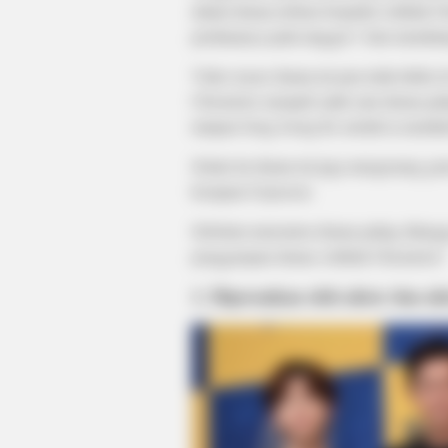
dalam drama terbaru berjudul Arthdal C
perdananya pada tanggal 1 Juni mendatan
Video teaser drama ini pun telah dirilis
Chronicles menjadi salah satu drama pa
tampan Song Joong Ki setelah ia meni
Selain itu drama ini juga mengusung gen
kerajaan Gojoseon.
Sebelum menonton drama paling ditunggu 
penggarapan drama Arthdal Chronicles!
1. Diperankan oleh aktor dan ak