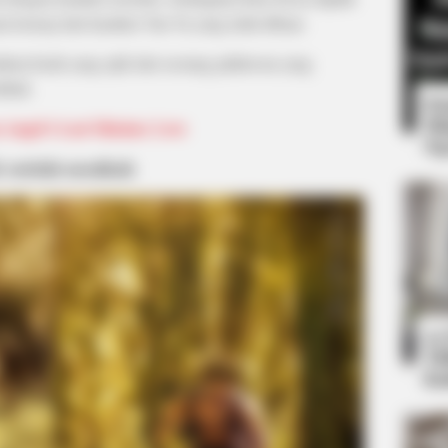
 konsep dari karakter Tan Ya yang telah dibuat.
ukan kisah yang epik dari seorang pahlawan yang
thdal.
8 
Mi
Angel’s Last Mission: Love
Ng
 setelah menikah
BUZZDAY
 One Should See
Get Ready To Be Amazed
Volleyball
10
Ti
Ka