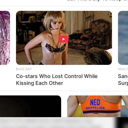
Fa
Di
Ng
BUZZ DAY
HEAL
Co-stars Who Lost Control While
San
Kissing Each Other
Sur
10
ni bukanlah tanpa alasan. Park Sang Yeon dan Kim Young
Ma
a dipilihnya Song Jong Ki membawakan peran Eunsom
Ba
rbagai ekspresi dalam satu karakter.
Mute
agai Ta Gon dipilih karena wajah tampannya yang
engan karakter tersebut. Sedangkan Kim Jiwon dipilih