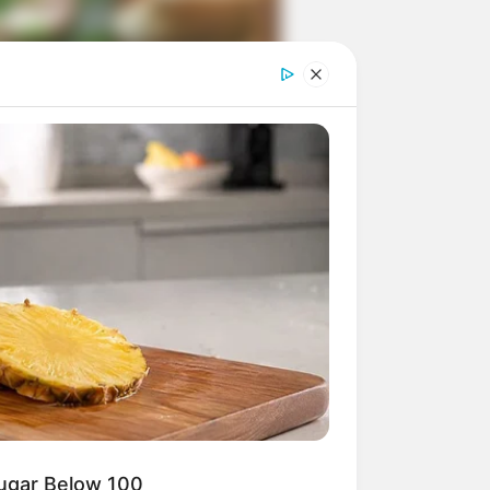
ngka Banget! 10 Pose Lucu
tak yang Bikin Ketawa
mes
byar! 10 Kalimat Baper
kai Bahasa Jawa Ini Bikin
lau Abis
Sugar Below 100