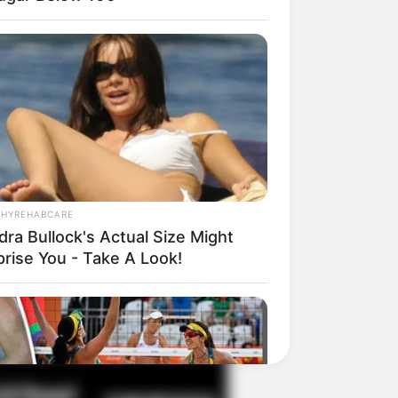
il! 10 Potret Makanan Gagal
masak yang Bikin Kamu
gak Selera
THYREHABCARE
dra Bullock's Actual Size Might
prise You - Take A Look!
 Pose Manekin Anti
instream yang Konyol
nget