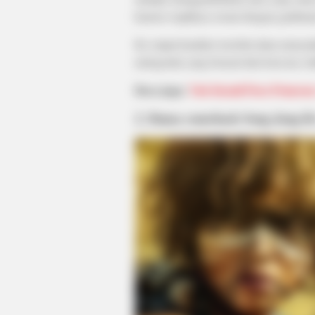
karena wajahnya sesuai dengan gambaran
Ke empat karakter tersebut akan menyat
melegenda yang berasal dari kota tua Ar
Baca juga:
Yuk Kenali Para Pemeran 
2. Dama comeback Song Jong Ki
HABERION
A Trail Camera Captures What No