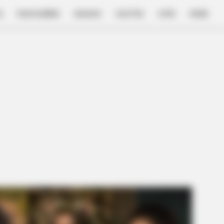
E
FILM & SERIES
NGAKAK
QUOTES
HYPE
MORE