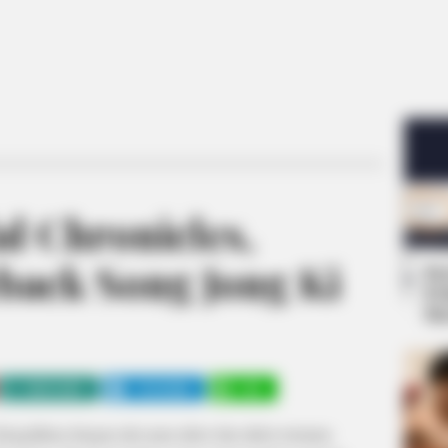
al Chronicles,
ack Song Jong Ki
Se
Pe
Me
WHATSAPP
TELEGRAM
LINE
suguhkan dengan aksi para aktor dan aktris ternama