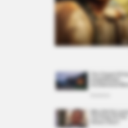
RADAR MEDIA
David Muir's New Partner, Whom Yo
Easily Recognize
RADAR MEDIA