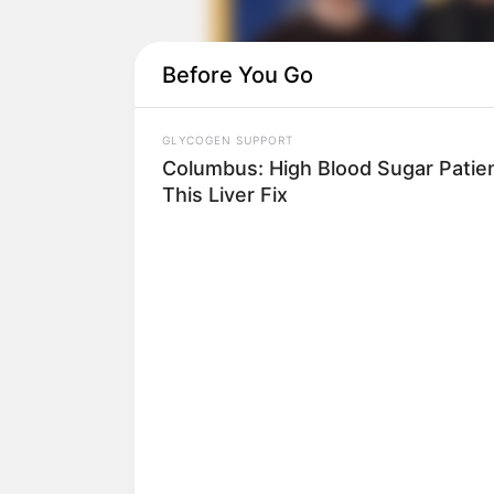
Before You Go
GLYCOGEN SUPPORT
Columbus: High Blood Sugar Patien
This Liver Fix
(foto: 
Drama ‘Arthdal Chronicles’ diperankan 
Kim Ji Won dan Kim Ok Bin.