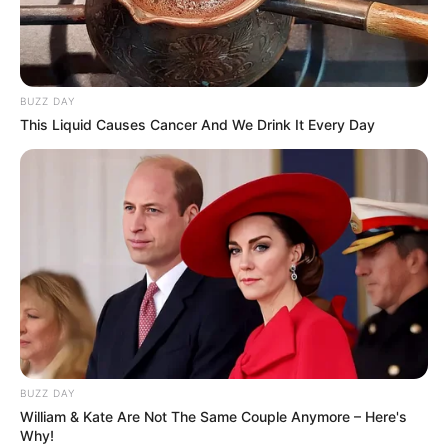
BUZZ DAY
This Liquid Causes Cancer And We Drink It Every Day
LIHAT ARTIKEL LAINNYA
10 Inspirasi Warna
14 Warna Rambut Biru
Rambut Ash Grey untuk
Pendek, Keren & Unik
BUZZ DAY
Cewek
William & Kate Are Not The Same Couple Anymore – Here's
Why!