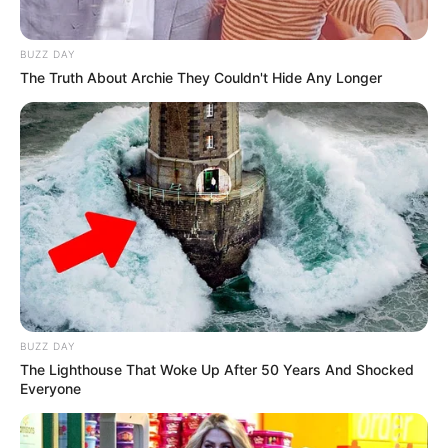
10 Pose Manekin Anti
Mainstream yang Konyol
Banget
BUZZ DAY
The Truth About Archie They Couldn't Hide Any Longer
8 Kata Lucu Seputar Malam
Minggu ala Jomblo yang Bikin
Ngenes
BUZZ DAY
The Lighthouse That Woke Up After 50 Years And Shocked
Everyone