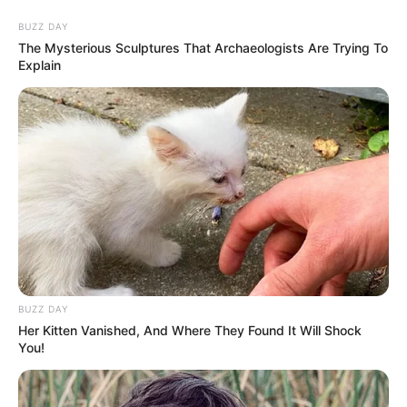
BUZZ DAY
The Mysterious Sculptures That Archaeologists Are Trying To
Explain
HOME
INSPIRASI
STYLE
FILM &
NGAKAK
QUOTES
HYPE
MORE
SERIES
BUZZ DAY
Her Kitten Vanished, And Where They Found It Will Shock
You!