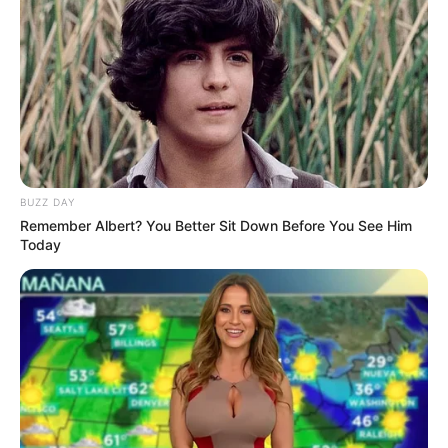
BUZZ DAY
Remember Albert? You Better Sit Down Before You See Him
Today