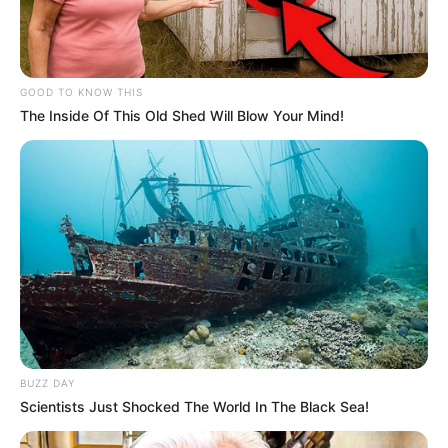
GOOD TO KNOW THIS
The Inside Of This Old Shed Will Blow Your Mind!
(foto: instagram/kelsforbeauty)
4. Cocok untuk cewek Indonesia nih, perpaduan
hitam pada bagian ujung. Tinggal melakukan
bleaching pada bagian akar rambut
BUZZ DAY
Scientists Just Shocked The World In The Black Sea!