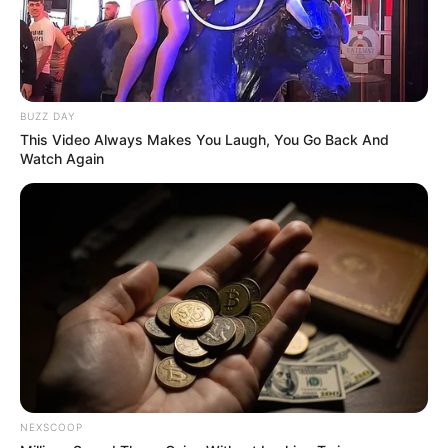
Merinding
BUZZ DAY
This Video Always Makes You Laugh, You Go Back And
Watch Again
Bikin Ngakak, 10 Potret
Cosplay Murah Pakai Bahan
Seadanya
Anti Mainstream, 10 Cara
NEXSCOOP