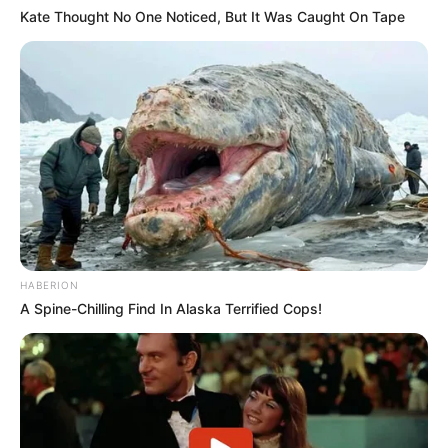
Kate Thought No One Noticed, But It Was Caught On Tape
HABERION
A Spine-Chilling Find In Alaska Terrified Cops!
(foto: instagram/deryndaniels)
8. Dimulai dengan akar nuansa gelap berwarna
hitam, digabungkan dengan warna terang pada