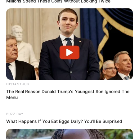
Membawa Barang Belanjaan
Millions Spend These Coins Without Looking Twice
Versi Warga Thailand
Langka Banget! 10 Pose Lucu
Katak yang Bikin Ketawa
Gemes
INSTANTHUB
The Real Reason Donald Trump's Youngest Son Ignored The
Menu
BUZZ DAY
What Happens If You Eat Eggs Daily? You'll Be Surprised
Ambyar! 10 Kalimat Baper