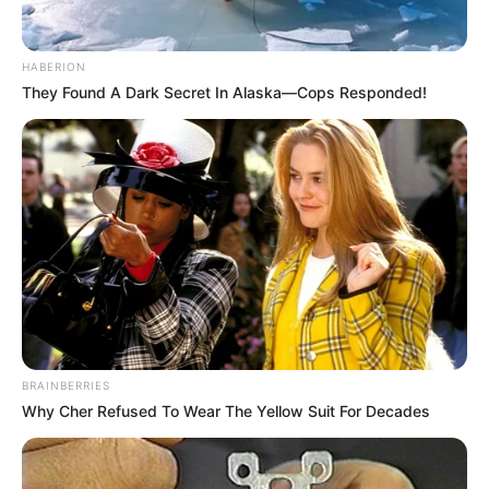
HABERION
They Found A Dark Secret In Alaska—Cops Responded!
(foto: instagram/oladementeva)
2. Jika punya rambut berwarna hitam natural dan
ragu untuk mengubahnya menjadi pirang, variasi ini
bisa banget dicontek
BRAINBERRIES
Why Cher Refused To Wear The Yellow Suit For Decades