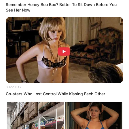
Remember Honey Boo Boo? Better To Sit Down Before You
See Her Now
(foto: instagram/crystaldquach)
9. Beda lagi dengan yang ingin memfokuskan warna
pada bagian ujung dengan warna ungu yang semakin
gelap
BUZZ DAY
Co-stars Who Lost Control While Kissing Each Other