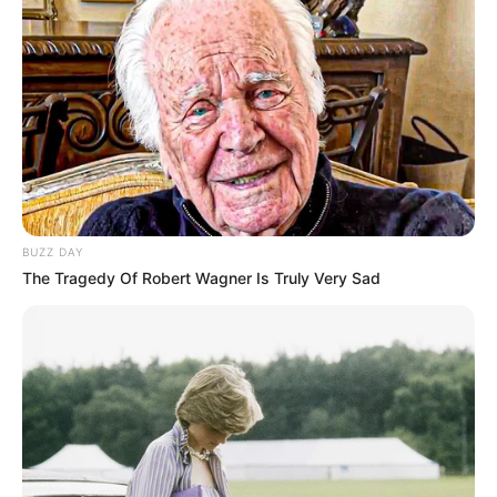
BUZZ DAY
The Tragedy Of Robert Wagner Is Truly Very Sad
(foto: instagram/cassiethatgirl)
5. Untuk rambut model lurus ini menggabungkan
warna stroberi dengan warna merah pada bagian
ujung