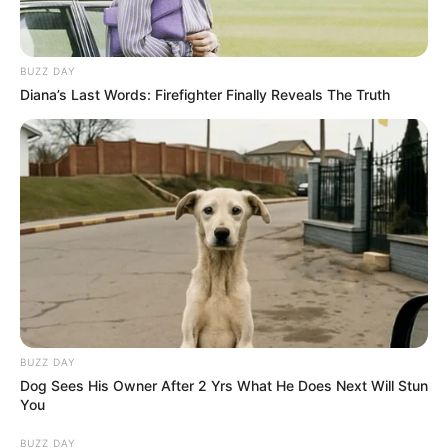
BUZZ DAY
Diana’s Last Words: Firefighter Finally Reveals The Truth
BUZZ DAY
Dog Sees His Owner After 2 Yrs What He Does Next Will Stun
You
BUZZ DAY