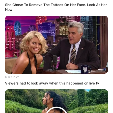
She Chose To Remove The Tattoos On Her Face. Look At Her
(foto: instagram/_amber_pro)
Now
6. Warna feminim yang membuat cewek tampak
manis, perpaduan creamy dan merah bikin jatuh
cinta
BUZZ DAY
Viewers had to look away when this happened on live tv