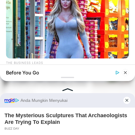
10 Desain Kanopi Tempat
Tidur, Serasa Beristirahat di
Kamar Raja
THE BUSINESS LEADS
She Almost Took Down The Internet With This Move
Before You Go
Tampil Lebih Modern, 7 Potret
Hasil Renovasi Rumah Berusia
90 Tahun