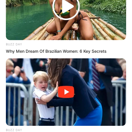
BUZZ DAY
Why Men Dream Of Brazilian Women: 6 Key Secrets
(foto: instagram/shauna_salon27eleven)
7. Dengan memadukan warna hitam kecokelatan
pada ujung, rambut tampak lebih elegan. Cocok
untuk cewek Indonesia
BUZZ DAY