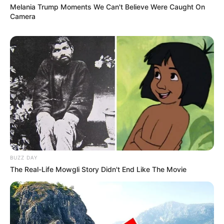
Melania Trump Moments We Can't Believe Were Caught On
perhatian
Camera
BUZZ DAY
The Real-Life Mowgli Story Didn't End Like The Movie