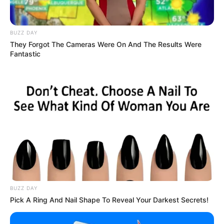
BUZZ DAY
They Forgot The Cameras Were On And The Results Were
Fantastic
BUZZ DAY
STYLE
Pick A Ring And Nail Shape To Reveal Your Darkest Secrets!
10 Variasi Ombre Pirang, Warna