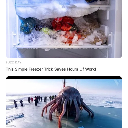
Baca juga:
10 Ide Rambut Panjang Berlayer, Kekinian dan
Gak Ngebosenin
Mute
1. Ingin pirang dengan nuansa yang baru? Padukan
saja pirang gelap dan pirang terang pada rambutmu
BUZZ DAY
This Simple Freezer Trick Saves Hours Of Work!