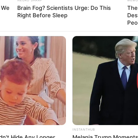
ersilangan Zebra dan Kuda
t We
Brain Fog? Scientists Urge: Do This
The 
Right Before Sleep
Des
La
Peop
Ka
Ge
Am
Pa
Ga
INSTANTHUB
dn't Hide Any Longer
Melania Trump Moments 