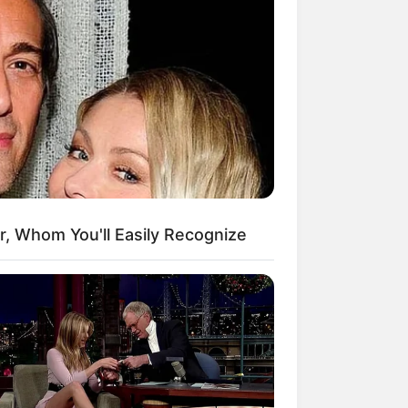
Kata Lucu Seputar Malam
nggu ala Jomblo yang Bikin
enes
r, Whom You'll Easily Recognize
 Desain Kanopi Tempat
dur, Serasa Beristirahat di
mar Raja