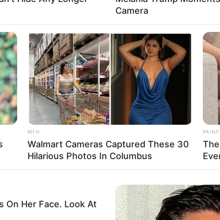
Camera
Fa
to: telkomuniversity)
Di
Ng
rbaik di Bandung selalu ditempati oleh Institut Teknologi
 karena Telkom University (Tel-U) bisa melejit
t indikator Webometrics.
MFH
PAINF
Baca selengkapnya
s
Walmart Cameras Captured These 30
The
arrow_forward_ios
Hilarious Photos In Columbus
Eve
10
Ma
Ba
 On Her Face. Look At