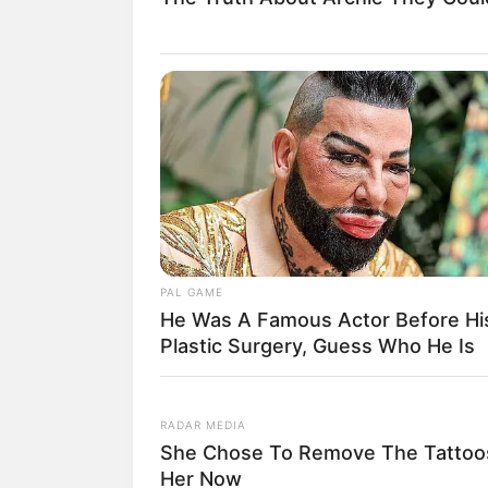
(fo
Bertahun-tahun, peringkat universitas te
Bandung (ITB).
Ternyata tahun 2021 cukup mengejutkan,
performanya menjadi nomor satu menuru
PAL GAME
He Was A Famous Actor Before Hi
Plastic Surgery, Guess Who He Is
RADAR MEDIA
She Chose To Remove The Tattoos
Her Now