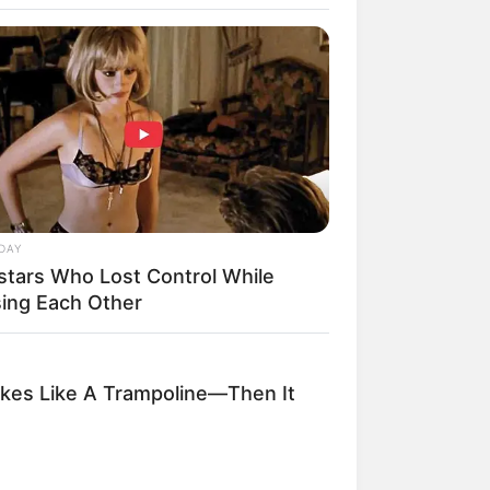
DAY
stars Who Lost Control While
rem! 9 Chat Ojek Online &
sing Each Other
langgan Ini Bikin Auto
rinding
kes Like A Trampoline—Then It