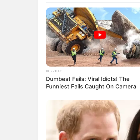
INSPIRASI
10 Universita
BUZZDAY
Dumbest Fails: Viral Idiots! The
Bandung, Per
Funniest Fails Caught On Camera
Semakin Komp
Penulis:
resti
|
29 September 2024
SHARE
TWEET
SHARE