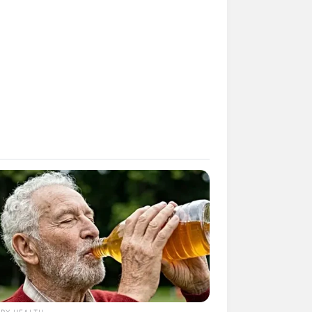
kin Ngakak, 10 Potret
splay Murah Pakai Bahan
adanya
ti Mainstream, 10 Cara
mbawa Barang Belanjaan
rsi Warga Thailand
RY HEALTH