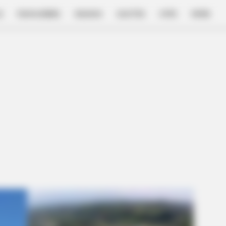
E
FILM & SERIES
NGAKAK
QUOTES
HYPE
MORE