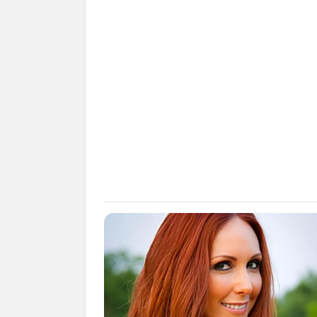
Pada tahun ini memang Telkom Universi
Universitu menunjukkan kinerja
openne
Pencapaian ini juga memperkuat posisi T
di Indonesia sejak 2020.
Sebagai salah satu kampus swasta bergen
wilayah di Indonesia dan juga ada yang d
2. Institut Teknologi Bandung