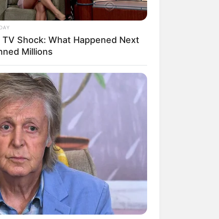
DAY
e TV Shock: What Happened Next
nned Millions
mpil Lebih Modern, 7 Potret
sil Renovasi Rumah Berusia
 Tahun