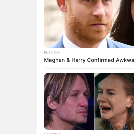
Sejak dahulu kota Bandung memiliki pes
perkotaan yang menarik, dan wisata kuli
Tidak heran jika Bandung menjadi salah
kuliah. Memang di Bandung banyak kampu
Kampus-kampus di Bandung juga semakin
BUZZ DAY
mengacu pada data lembaga pemeringkata
Meghan & Harry Confirmed Awkwar
cukup dinamis.
Berikut ini adalah ulasan tentang unive
Peringkat Webometrics
update
setiap bu
sebagai berikut; kehadiran
(presence),
d
(excellence).
Peringkat universitas terbaik di Bandun
tahun-tahun sebelumnya.
HABERION