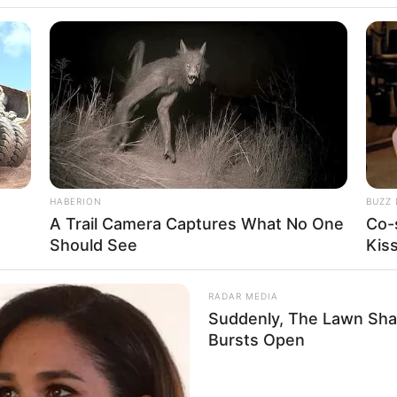
s Terbaik di
HABERION
BUZZ 
A Trail Camera Captures What No One
Co-
ingkatnya
Se
Should See
Kis
Pe
Me
etitif
RADAR MEDIA
Suddenly, The Lawn Sha
Bursts Open
WHATSAPP
TELEGRAM
LINE