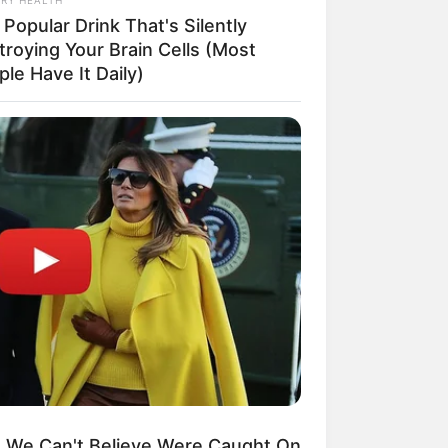
Popular Drink That's Silently
troying Your Brain Cells (Most
ngka Banget! 10 Pose Lucu
le Have It Daily)
tak yang Bikin Ketawa
mes
byar! 10 Kalimat Baper
kai Bahasa Jawa Ini Bikin
lau Abis
We Can't Believe Were Caught On