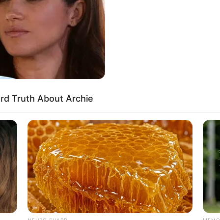
onanya sendiri di Indonesia. Cuaca sejuk, suasana
Bi
ner tampaknya menarik minat siapa saja.
Co
Se
 satu tujuan utama para perantau untuk melanjutkan
s terkenal dan berkualitas dari segi pendidikannya.
 kompetitif untuk meningkatkan kualitasnya. Jika
n, dari tahun ke tahun peringkat universitas di Bandung
d Truth About Archie
rsitas terbaik di Bandung menurut data Webometrics 2021.
An
lan Januari dan bulan Juli dengan komponen penilaian
Me
ampak
(impact),
keterbukaan
(openness),
dan keunggulan
Ve
g 2021 ternyata menunjukkan hasil yang berbeda dari
NEURO SHARP
MEMO