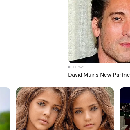
8 
Mi
Ng
ty mengungguli ITB, meskipun angkanya tipis. Telkom
ss
dan
impact
yang lebih tinggi daripada ITB.
BUZZ DAY
Mute
elkom University sebagai universitas swasta yang terbaik
David Muir's New Partne
gsi di tanah air, mahasiswanya pun berasal dari berbagai
10
ari luar negeri.
Ti
Ka