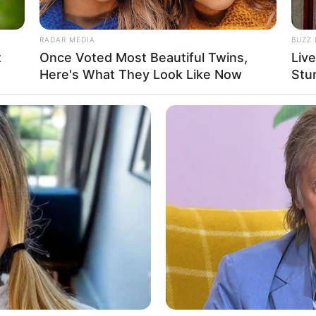
RADAR MEDIA
BUZZ 
t
Once Voted Most Beautiful Twins,
Liv
Here's What They Look Like Now
Stu
Ta
Ha
90
(foto: pinterest)