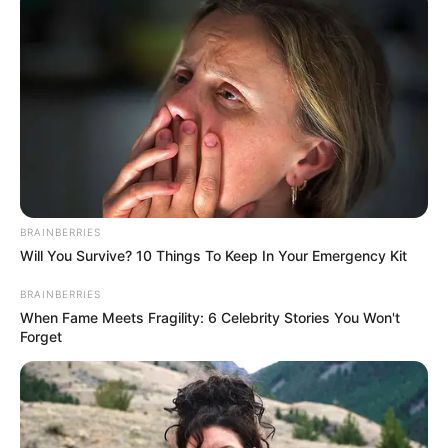
Penampilan spesial
Ki Hwan sebagai age
Jung Yeon sebagai pengawal
OST (Original Soundtrack)
–
BRAINBERRIES
Trailer
Will You Survive? 10 Things To Keep In Your Emergency Kit
BRAINBERRIES
When Fame Meets Fragility: 6 Celebrity Stories You Won't
Forget