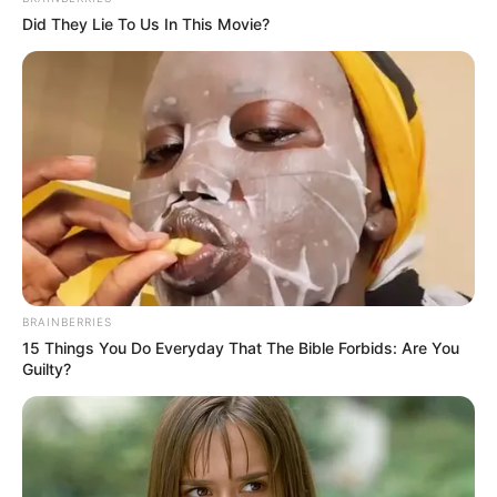
Did They Lie To Us In This Movie?
LIHAT ARTIKEL LAINNYA
BRAINBERRIES
Love Untangled
Murderer Report
15 Things You Do Everyday That The Bible Forbids: Are You
Guilty?