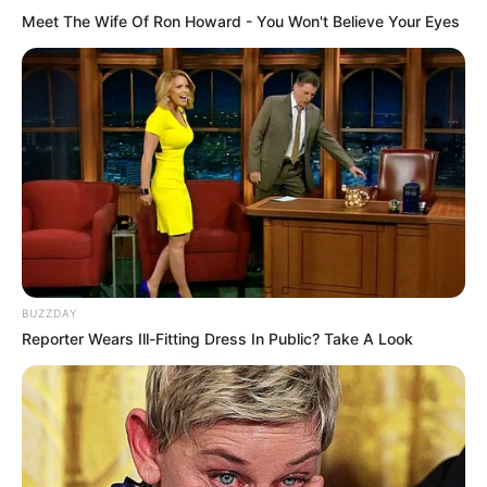
Meet The Wife Of Ron Howard - You Won't Believe Your Eyes
Bikin Ngakak, 10 Potret
Cosplay Murah Pakai Bahan
Seadanya
BUZZDAY
Reporter Wears Ill-Fitting Dress In Public? Take A Look
Anti Mainstream, 10 Cara
Membawa Barang Belanjaan
Versi Warga Thailand