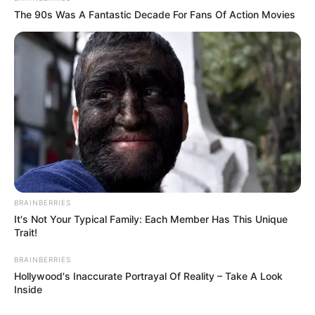
The 90s Was A Fantastic Decade For Fans Of Action Movies
Rating
Cerita
Pemain
Akting
BRAINBERRIES
It's Not Your Typical Family: Each Member Has This Unique
Trait!
Musik
BRAINBERRIES
Hollywood's Inaccurate Portrayal Of Reality – Take A Look
Inside