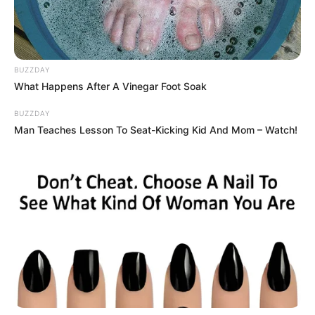
film yang berjudul
Time to Hunt
(2020) dan
Quantum Physics
Mute
(2019).
Daftar isi
BUZZDAY
What Happens After A Vinegar Foot Soak
Detail
BUZZDAY
Judul: Yaksha: Ruthless Operations / 야차
Man Teaches Lesson To Seat-Kicking Kid And Mom – Watch!
Judul lain: Yacha / The Angel Without, The Devil Within
Genre: Thrille, Laga
Negara: Korea Selatan
Sutradara: Na Hyun
Produser: –
Penulis Naskah: Ahn Sang Hoon
Rumah Produksi: Sangsang Film Co., Ltd.