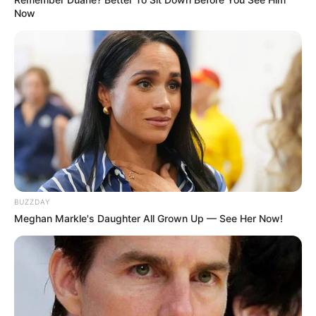
Now
Fail! 10 Potret Makanan Gagal
Dimasak yang Bikin Kamu
Nggak Selera
BUZZDAY
Meghan Markle's Daughter All Grown Up — See Her Now!
10 Pose Manekin Anti
Mainstream yang Konyol
Banget