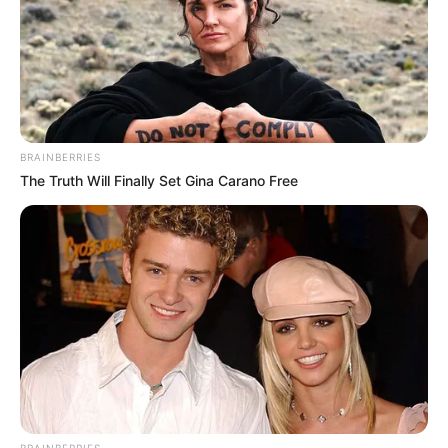
BRAINBERRIES
The Truth Will Finally Set Gina Carano Free
TAGS
FILM KOREA
YAKSHA: RUTHLESS OPERATIONS