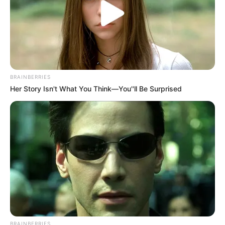
Ginseng Boy 2
My Daughter is a Zombie
BRAINBERRIES
Her Story Isn't What You Think—You''ll Be Surprised
Wall to Wall
Ghost Train
ULASAN
Alamat email Anda tidak akan dipublikasikan.
Ruas yang wajib ditandai
*
BRAINBERRIES