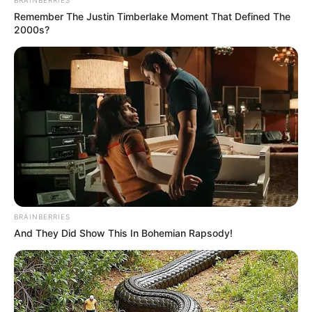
BRAINBERRIES
Remember The Justin Timberlake Moment That Defined The
2000s?
BRAINBERRIES
And They Did Show This In Bohemian Rapsody!