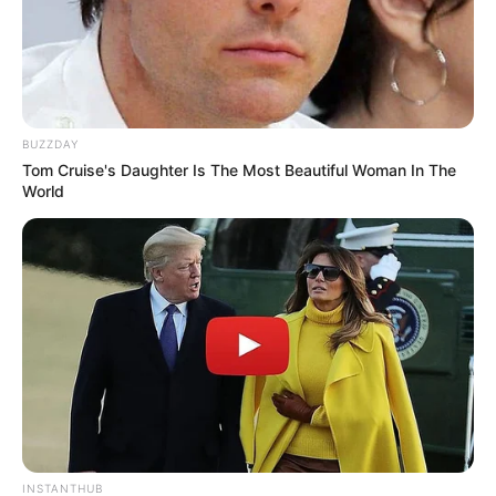
BUZZDAY
8 Kata Lucu Seputar Malam
Tom Cruise's Daughter Is The Most Beautiful Woman In The
Minggu ala Jomblo yang Bikin
World
Ngenes
10 Desain Kanopi Tempat
Tidur, Serasa Beristirahat di
Kamar Raja
INSTANTHUB