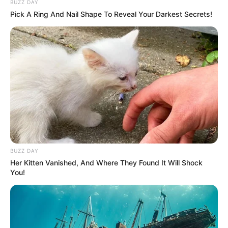
BUZZ DAY
Channel TV: Netflix
Pick A Ring And Nail Shape To Reveal Your Darkest Secrets!
Jumlah Episode: –
Masa Tayang: Mulai 8 April 2022
Jadwal Tayang: –
BUZZ DAY
Her Kitten Vanished, And Where They Found It Will Shock
You!