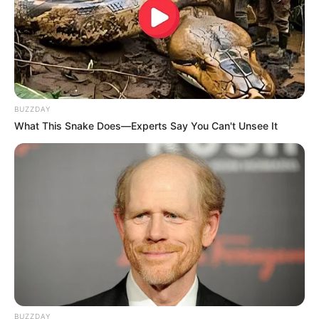
BUZZDAY
What This Snake Does—Experts Say You Can't Unsee It
Serem! 9 Chat Ojek Online &
Pelanggan Ini Bikin Auto
Merinding
BUZZDAY