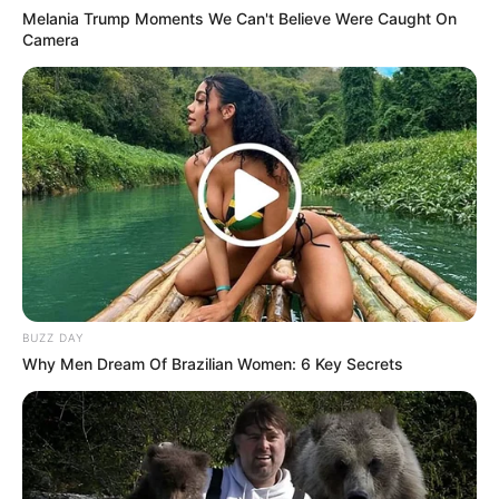
Melania Trump Moments We Can't Believe Were Caught On
Camera
Tampil Lebih Modern, 7 Potret
Hasil Renovasi Rumah Berusia
90 Tahun
BUZZ DAY
Why Men Dream Of Brazilian Women: 6 Key Secrets