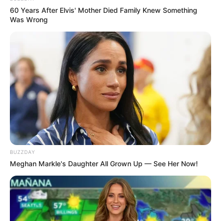
60 Years After Elvis' Mother Died Family Knew Something
Was Wrong
(foto: imdb)
BUZZDAY
Meghan Markle's Daughter All Grown Up — See Her Now!
Kota yang sebelumnya dikuasai Mugen terbagi jadi lima distrik
dengan S.W.O.R.D sebagai penguasa. Terjadilah kekacauan
ketika Lee, mafia dari Korsel mendekati Koharu, mantan ketua
Mugen. Tujuannya adalah untuk bisa menguasai daerah kekuasaan