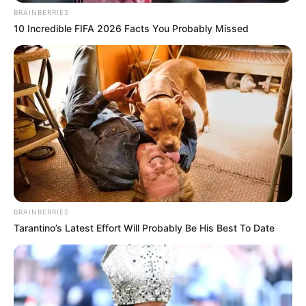
LIHAT ARTIKEL LAINNYA
BRAINBERRIES
10 Incredible FIFA 2026 Facts You Probably Missed
Sinopsis Summer, About
Sinopsis Soiree, Pelarian
Time to Reach, Cerita
Diri Pemuda dari Panti
Persahabatan 3 Sahabat
Jompo
BRAINBERRIES
Tarantino’s Latest Effort Will Probably Be His Best To Date
Sinopsis Sakura, Cerita
Sinopsis One Summer
Bangkitnya Keluarga
Story, Kisah Anak SMA