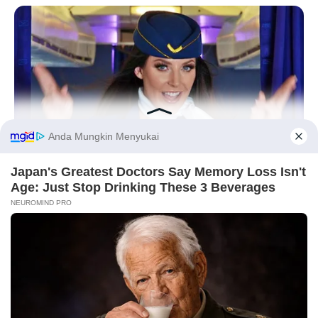
Ambyar! 10 Kalimat Baper
Pakai Bahasa Jawa Ini Bikin
Galau Abis
Before You Go
OHI BLOG
Incredible Airport Moments That Will Leave You Speechless
Fail! 10 Potret Makanan Gagal
Dimasak yang Bikin Kamu
Nggak Selera