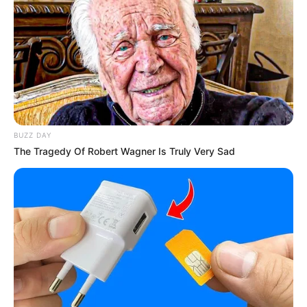
masalah sampai pada akhirnya muncul pihak yang berusaha
mengadu domba satu sama lain.
2.
High and Low Season 2
(2016)
BUZZ DAY
The Tragedy Of Robert Wagner Is Truly Very Sad
(foto: reviewfilm)