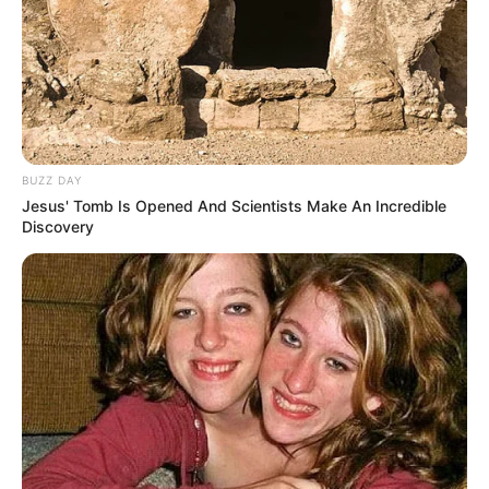
BUZZ DAY
Jesus' Tomb Is Opened And Scientists Make An Incredible
Discovery
(foto: netflix)
Sebelum
High and Low The Worst
(2019) sempat ada
High and
Low The Worst Episode 0
yang merupakan
episode pendek
tentang Fujio dan Tsukasa sebagai siswa baru di SMA Oya.
Yoshiki Murayama, pemimpin kelompok di Oya Koukou merasa
bosan dengan kehidupan di sekolahnya yang datar tanpa