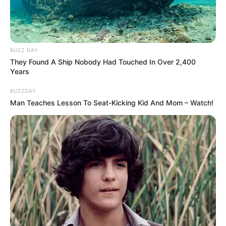
BUZZ DAY
They Found A Ship Nobody Had Touched In Over 2,400
Years
BUZZDAY
Man Teaches Lesson To Seat-Kicking Kid And Mom – Watch!
(foto: imdb)
Ini adalah seri permulaan dari seluruh seri
High anda Low.
Panjangnya terdiri atas 10 episode. Sebagai pembuka cerita, ada
geng Mugen yang berhasil jadi penguasa di daerah dengan
kekuatannya yang luar biasa.
Setelah akhirnya Mugen terpaksa membubarkan diri, penonton