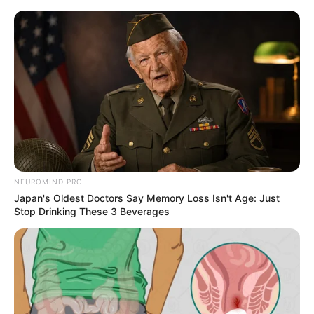
HOME
INSPIRASI
STYLE
FILM &
NGAKAK
QUOTES
HYPE
MORE
SERIES
NEUROMIND PRO
Japan's Oldest Doctors Say Memory Loss Isn't Age: Just
Stop Drinking These 3 Beverages