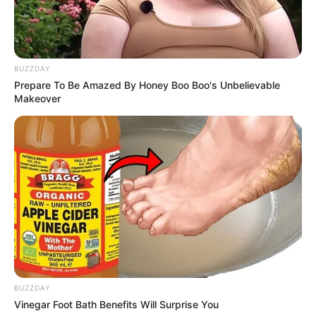
Anti Mainstream, 10 Cara
Membawa Barang Belanjaan
BUZZDAY
Versi Warga Thailand
Prepare To Be Amazed By Honey Boo Boo's Unbelievable
Makeover
Langka Banget! 10 Pose Lucu
Katak yang Bikin Ketawa
Gemes
BUZZDAY
Vinegar Foot Bath Benefits Will Surprise You