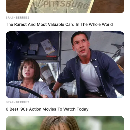
BRAINBERRIES
The Rarest And Most Valuable Card In The Whole World
(foto: Netflix)
Cerita berfokus pada pertarungan antara dua SMA di area
SWORD, yakni SMA Oya dan SMA Teknik Senomon.
Kepala SMA Teknik Senomon membangun “aliansi tiga sekolah”
dengan dua sekolah lainnya, yakni SMA Kamasaka dan SMA
Ebara.
BRAINBERRIES
6 Best '90s Action Movies To Watch Today
Aliansi ini bertujuan untuk memperluas kekuatannya dan
menghancurkan SMA Oya.