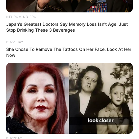
NEUROMIND PRO
Japan's Greatest Doctors Say Memory Loss Isn't Age: Just
Stop Drinking These 3 Beverages
BUZZ DAY
She Chose To Remove The Tattoos On Her Face. Look At Her
Now
4.
High and Low: The Movie
(2016)
BUZZDAY