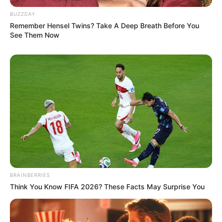
tantangan. Fujio Hanaoka adalah murid baru yang punya
BUZZDAY
semangat menyingkirkan kebosanan Murayama dengan
Remember Hensel Twins? Take A Deep Breath Before You
mengajaknya bertarung.
See Them Now
Di sisi lain, kondisi bertambah pelik ketika ada bentrokan antara
sekolah Oya dan Akademi Housen.
10. 6 Epsiode:
From High & Low The Worst
BRAINBERRIES
Think You Know FIFA 2026? These Facts May Surprise You