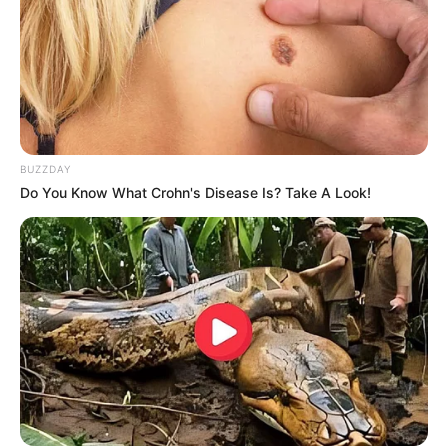
BUZZDAY
Do You Know What Crohn's Disease Is? Take A Look!
(foto: ucup1000)
Setelah kalah pada pertarungan sebelumnya, ternyata Kuryu
Group tidak menyerah untuk meluaskan bisnisnya dan
membangun casino di area S.W.O.R.D.