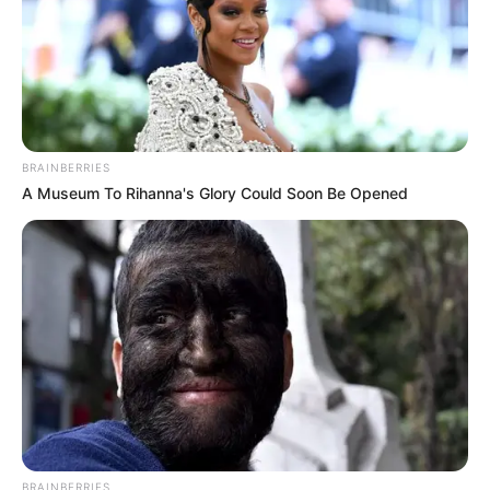
yang Terpuruk
Pecinta Anime
BRAINBERRIES
A Museum To Rihanna's Glory Could Soon Be Opened
Sinopsis Tonkatsu DJ
Sinopsis Gone
Agetaro, Cerita Serunya
Wednesday, Kisah Pria
Karier Ganda Seorang DJ
yang Punya 7 Kepribadian
TULIS KOMENTAR
Alamat email Anda tidak akan dipublikasikan.
Ruas yang wajib ditandai
*
BRAINBERRIES