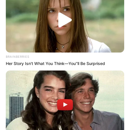
Itulah urutan nonton
High and Low
yang lengkap. Ternyata di
dalamnya juga menyimpan kisah pertemanan dan pertarungan di
masa muda yang masih mencari jati diri.
TAGS
FILM JEPANG
HIGH AND LOW
BRAINBERRIES
Her Story Isn't What You Think—You''ll Be Surprised