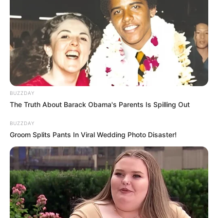
Serem! 9 Chat Ojek Online &
Pelanggan Ini Bikin Auto
Merinding
BUZZDAY
The Truth About Barack Obama's Parents Is Spilling Out
BUZZDAY
Bikin Ngakak, 10 Potret
Groom Splits Pants In Viral Wedding Photo Disaster!
Cosplay Murah Pakai Bahan
Seadanya