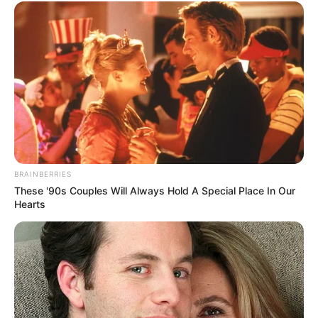
Translator juga menerima masukan kata atau kalimat melalui
rekaman suara.
Download Javanese Indonesian Translator
7.
Javanese – Indonesian
BRAINBERRIES
These '90s Couples Will Always Hold A Special Place In Our
Hearts
(foto: playstore)