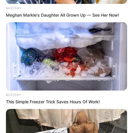
BUZZDAY
Meghan Markle's Daughter All Grown Up — See Her Now!
BUZZDAY
This Simple Freezer Trick Saves Hours Of Work!
TEKNOLOGI
17 Situs dan Aplikasi Translate