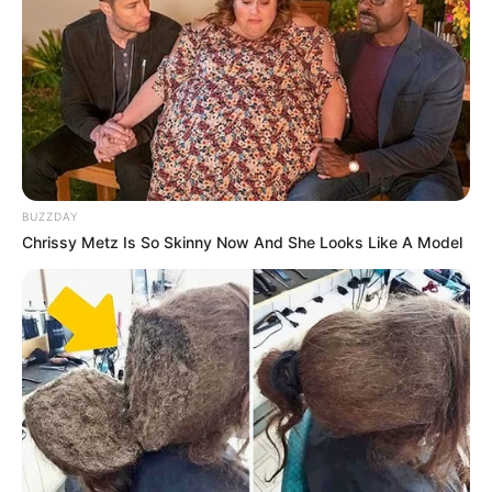
Seperti yang kita tahu, kecerdasan Google Translate dalam
menerjemahkan bahasa terus ditingkatkan sehingga tingkat
keakuratannya sangat tinggi.
|
Kunjungi Situs Google Translate
Download Aplikasi Google
Translate
2.
Yandex Translate
BUZZDAY
Chrissy Metz Is So Skinny Now And She Looks Like A Model