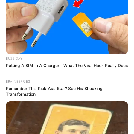
Salah satu kelebihan dari Yandex Translate adalah kemampuannya
menerima karakter hingga 10.000 dalam sekali proses
Mute
penerjemahan.
BUZZ DAY
Putting A SIM In A Charger—What The Viral Hack Really Does
|
Kunjungi Situs Yandex Translate
Download Aplikasi Yandex
Translate
BRAINBERRIES
Remember This Kick-Ass Star? See His Shocking
3.
LingvaNex
Transformation