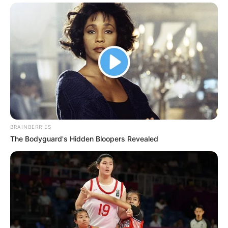
5.
Translate Bahasa Jawa
BRAINBERRIES
The Bodyguard's Hidden Bloopers Revealed
(foto: playstore)
Berlanjut ke aplikasi selanjutnya, Aplikasi Translate Bahasa Jawa
karya Code Source Studio bisa jadi pilihan berikutnya.
Aplikasi ini diciptakan untuk menerjemahkan bahasa dalam