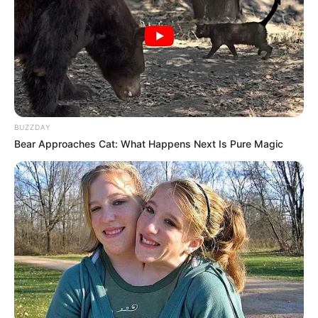
tidak asing dengan buku bersampul merah yang berjudul “Pepak
Basa Jawa”. Kali ini, buku tersebut ada versi aplikasinya yang
dapat langsung diunduh di PlayStore dengan mudah dan gratis.
Seperti yang terdapat dalam buku fisik, pada aplikasi tersebut juga
berisi kosakata dalam bahasa Jawa dan bahasa Indonesia.
Kerennya lagi adalah kosakata tersebut juga disertai atau dibagi
dalam unggah-ungguh atau tingkatannya masing-masing, seperti
BUZZDAY
ngoko, krama alus, dan krama inggil.
Bear Approaches Cat: What Happens Next Is Pure Magic
Selain itu, dalam aplikasi ini juga menampilkan fitur untuk belajar
aksara Jawa, paribasan (peribahasa), wayang purwa
(pewayangan), kasusastraan, dan sebagainya.
Jadi, aplikasi tersebut sangat cocok untukmu yang ingin belajar
bahasa Jawa beserta penggunaannya dalam sehari-hari.
Hal baiknya adalah kosakata yang terdapat dalam aplikasi “Pepak
Belajar Bahasa Jawa” diurutkan berdasarkan alfabet, sehingga
memudahkan pengguna untuk mencari kosakata yang diinginkan.