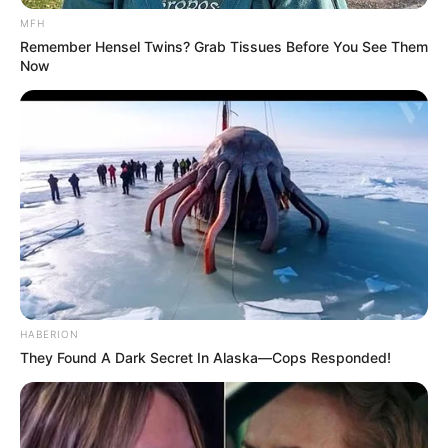
MFH
12. Kamus Jawa Lengkap (Offline)
Remember Hensel Twins? Grab Tissues Before You See Them
Now
(foto: kamusjawalengkap)
Aplikasi yang dibuat oleh Malika Inc tersebut didesain khusus
HABERION
untukmu yang ingin belajar bahasa Jawa. Tampilannya cukup
They Found A Dark Secret In Alaska—Cops Responded!
simpel dan menarik, sehingga memudahkan seseorang untuk fokus
belajar.
Selain itu, fitur yang ditawarkan adalah ketika kamu ingin