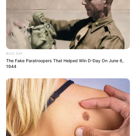
BUZZ DAY
(foto: kamusjawa)
The Fake Paratroopers That Helped Win D-Day On June 6,
1944
Selain aplikasi, kamu juga bisa memanfaatkan situs untuk
menerjemahkan kata dari bahasa Jawa ke Indonesia. Seperti salah
satunya Kamus Jawa.
Di sini, kamu juga bisa menerjemahkan sebaliknya, dari bahasa
Indonesia ke bahasa Jawa sehingga dapat membantumu jika ada
tugas-tugas tertentu.
Selain itu, situs ini juga ternyata menyediakan parikan yang bisa
kamu jadikan sebagai sumber referensi. Parikan merupakan pantun