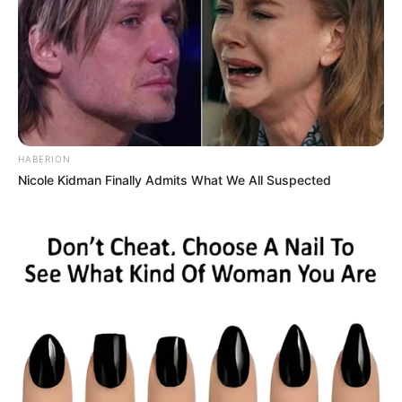
menerjemahkan ke dalam bahasa Jawa, tidak perlu lagi per-kata.
Kamu dapat langsung menerjemahkannya keseluruhan kalimat.
13. Aksara Jawa
HABERION
Nicole Kidman Finally Admits What We All Suspected
(foto: aksarajawa)
Nah, khusus kamu yang ingin mendalami aksara Jawa, tidak perlu
khawatir lagi. Aplikasi ini akan membantumu dalam
menerjemahkan ke dalam aksara Jawa atau sebaliknya dengan
mudah. Kamu bisa mengetik aksara Jawa dari ponsel karena bisa