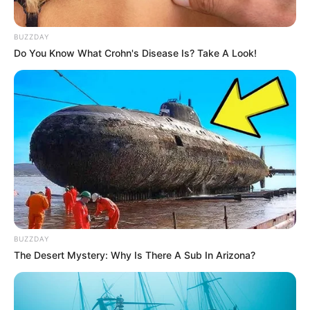
dalam bahasa Jawa. Berbeda dengan bahasa Indonesia yang
biasanya terdiri dari empat larik, parikan hanya terdiri dari dua
BUZZDAY
baris.
Do You Know What Crohn's Disease Is? Take A Look!
Situs ini menawarkan terjemahan yang sangat lengkap. Misalnya
ketika kamu mengetikkan kata “makan” untuk diterjemahkan,
maka situs ini akan menampilkan sejumlah terjemahan yang
memiliki konsep berbeda sehingga berbeda pula penggunaannya
dalam suatu kalimat.
Kunjungi Kamus Jawa
16. Mongo Silakan
BUZZDAY
The Desert Mystery: Why Is There A Sub In Arizona?