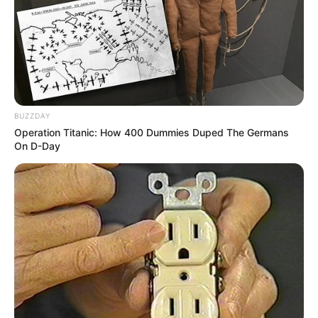
Bahasa Jawa ke Indonesia, Yuk
Lestarikan Budaya Bangsa
Penulis:
david
|
11 Maret 2023
BUZZDAY
Operation Titanic: How 400 Dummies Duped The Germans
Suku Jawa merupakan suku terbesar di Indonesia. Populasi
On D-Day
dari suku yang satu ini memang belum terkalahkan oleh
suku lain di Indonesia sehingga aplikasi translate bahasa
Jawa banyak dicari.
Berdasarkan data, jumlah populasi suku Jawa kurang lebih 100
juta jiwa dan telah tersebar di seluruh pulau di Indonesia bahkan di
mancanegara seperti Malaysia, Suriname dan Belanda.
Itulah alasan mengapa bahasa Jawa begitu terkenal dan sering kali
kita dengar atau baca, baik di
real life
maupun di sosial media.