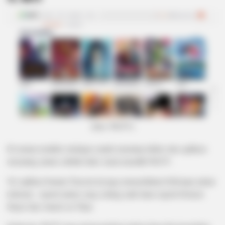
(foto: WeTV)
Di urutan terakhir sekaligus untuk menutup daftar situs aplikasi
streaming anime subtitle Indo, kami memilih WeTV.
Ya! aplikasi buatan Tencent ini juga menyediakan beberapa anime
terkenal, seperti anime yang sedang naik daun seperti Demon
Slayer dan Attack on Titan.