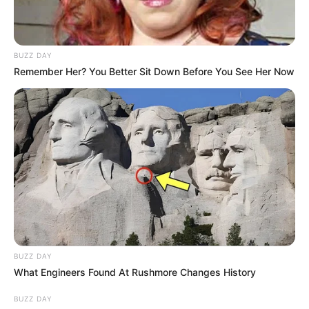
BUZZ DAY
Remember Her? You Better Sit Down Before You See Her Now
Pada situs Anibatch, kamu bisa men-download anime dengan
resolusi HD dengan format MP4, dan MKV.
Kunjungi Situs Anibatch
11.
Netflix
BUZZ DAY
What Engineers Found At Rushmore Changes History
BUZZ DAY