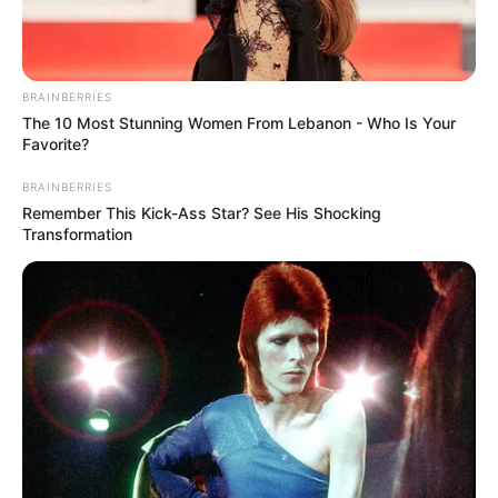
Indonesia dan memiliki resolusi hingga full HD.
Kunjungi Situs Nekoime
Baca juga:
15 Aplikasi Translate Inggris-Indonesia, Mudah
BRAINBERRIES
Belajar Bahasa Asing
The 10 Most Stunning Women From Lebanon - Who Is Your
Favorite?
8.
Nontonanimeid.one
BRAINBERRIES
Remember This Kick-Ass Star? See His Shocking
Transformation
(foto: nontonanimeid)
Nontonanimeid.one menayangkan banyak sekali anime yang