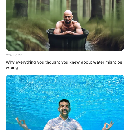
Kunjungi Situs Samehadaku
Mute
5.
Anime-indo
CTA LOVE
Why everything you thought you knew about water might be
wrong
(foto: anime-indo)