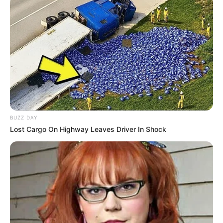
Melalui situs ini kamu akan menikmati tayangan anime beresolusi
tinggi. Selain itu Anibatch juga memberikan jadwal perilisan
anime mulai hari Senin hingga Minggu.
Tak hanya menayangkan anime, situs ini juga memberikan
informasi mengenai narasi singkat anime serta informasi mengenai
tokoh pada anime tersebut.
BUZZ DAY
Lost Cargo On Highway Leaves Driver In Shock