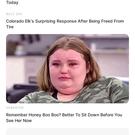
Today
BUZZ DAY
Colorado Elk's Surprising Response After Being Freed From
Tire
HABERION
Remember Honey Boo Boo? Better To Sit Down Before You
TEKNOLOGI
See Her Now
27 Situs dan Aplikasi Nonton