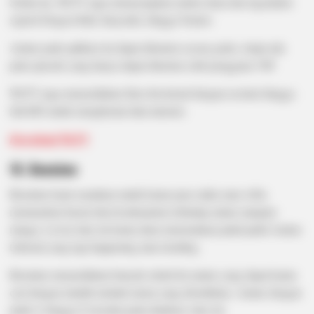
Selain itu, WeTV juga menayangkan anime lama dan legendaris
seperti Dragon Ball, Inuyasha, hingga Naruto.
Anime pada aplikasi ini dapat ditonton secara gratis, tetapi ada
pula episode yang hanya dapat ditonton oleh pengguna VIP.
WeTV juga menyediakan fitur download dengan resolusi hingga
full-HD untuk menghemat data internet.
Download WeTV
16. Beenime
Beenime kami sarankan untuk kamu para otaku atau wibu
memuaskan hasrat dan kesukaanmu terhadap anime ataupun
manga. Lewat situs ini kamu akan menemukan judul-judul Anime
terkenal yang lagi
happening
atau trending.
Beenime menyediakan banyak sekali list anime yang dapat kamu
cari dengan mudah melalui menu yang disediakan. Anime dengan
judul A hingga Z tersedia pada database situs ini.