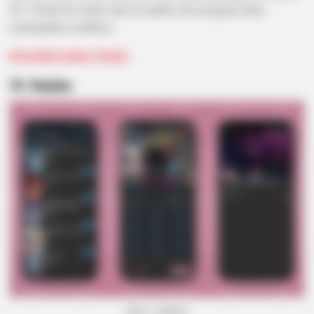
Pro. Setiap hari anime akan di-update dan pengguna akan
mendapatkan notifikasi.
Download Anime Nonton
14.
Vunime
BRAINBERRIES
The Music Cut To "Baby Got Back"—Then Her Mother-In-Law
Stood Up
(foto: vunime)