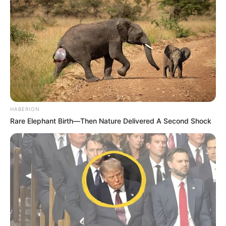
HABERION
(foto: viu)
Rare Elephant Birth—Then Nature Delivered A Second Shock
Situs streaming anime berikutnya adalah Viu. Situs asal Hong
Kong ini menyediakan banyak sekali serial anime yang bisa kamu
tonton. Mulai dari Fairy Tail, Anime lucu seperti One Punch Man
hingga Detektif Conan dapat kamu tonton dengan gratis.
Tentunya masih banyak serial anime terkenal lain yang bisa kamu
tonton. Viu menyediakan subtitle bahasa Indonesia serta resolusi
penayangan video yang tinggi.