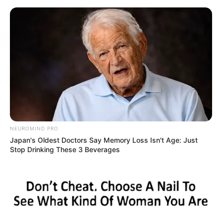
HOME
INSPIRASI
STYLE
FILM &
NGAKAK
QUOTES
HYPE
MORE
SERIES
NEUROMIND PRO
Japan's Oldest Doctors Say Memory Loss Isn't Age: Just
Stop Drinking These 3 Beverages