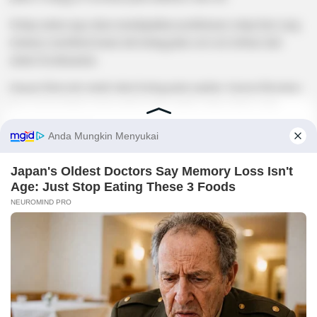
Setiap anime juga akan mendapatkan pembaruan setiap hari yang
tentunya membuat kamu tak ketinggalan seri-seri terbaru dari
anime kesukaanmu.
Jangan khawatir untuk takut ketinggalan update, karena Beenime
juga menyertakan menu jadwal rilis untuk setiap anime yang
mereka tayangkan.
Kamu dapat menonton anime secara gratis melalui situs Beenime
dan tentunya setiap anime sudah disertai subtitle bahasa Indonesia.
Kunjungi Beenime
17. Gomunime