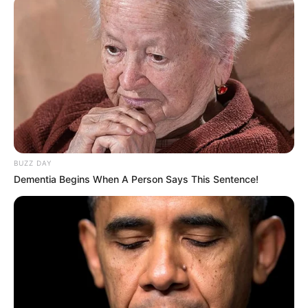
Dicoba
Daftar isi
1.
iQiyi
BUZZ DAY
Dementia Begins When A Person Says This Sentence!
(foto: oQiyi)
Situs asal Tiongkok, iQiyi menyuguhkan banyak sekali serial
drama Asia termasuk anime-anime terkenal.