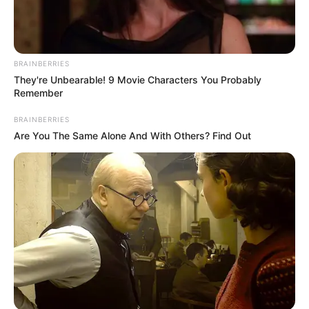
Download Bstation
4.
Samehadaku
BRAINBERRIES
They're Unbearable! 9 Movie Characters You Probably
Remember
BRAINBERRIES
Are You The Same Alone And With Others? Find Out
(foto: samehadaku)
Mungkin kamu pernah mendengar situs yang satu ini. Ya!
Samehadaku merupakan situs streaming anime terkenal namun
sempat diblokir karena dianggap ilegal oleh pihak-pihak tertentu.