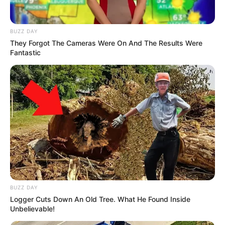
telah di-update. Dengan demikian kamu tidak akan ketinggalan
tayangan.
BUZZ DAY
They Forgot The Cameras Were On And The Results Were
Kunjungi Situs Otaku Desu
Fantastic
10.
Anibatch
(foto: anibatch)
BUZZ DAY
Logger Cuts Down An Old Tree. What He Found Inside
Anibatch adalah situs nonton anime sub Indo yang juga
Unbelievable!
menayangkan banyak sekali anime-anime terkenal.