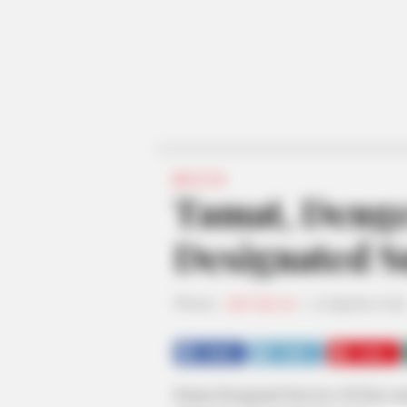
MUSIK
Tamat, Deng
Designated S
Penulis:
staff dailysia
|
31 Agustus 2019
SHARE
TWEET
SHARE
Drama Designated Survivor: 60 Days me