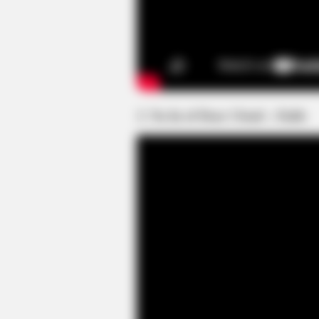
BRAINBERRIES
This Movie Is The Main Reason
Ukraine Has Not Lost To Russia
3. Na In of Dear Cloud – Faith