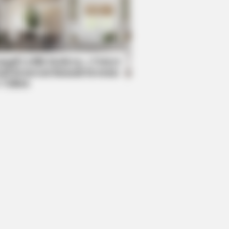
LOVE
 everything you thought you
w about water might be wrong
mpil Lebih Modern, 7 Potret
sil Renovasi Rumah Berusia
 Tahun