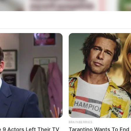
La
Ka
Ge
ih sebagai presiden sementara selama 60 hari sebelum
Mute
leh penyanyi cantik kelahiran 1987 yakni Cha Yeo Wool,
lam OST sebuah drama diantaranya adalah drama populer
ter in Law’.
Am
Pa
WWW, Ada O3ohn dan Mamamoo
Ga
BRAINBERRIES
 9 Actors Left Their TV
Tarantino Wants To End 