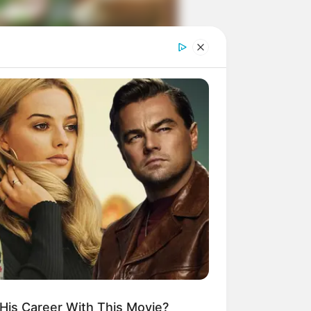
ngka Banget! 10 Pose Lucu
tak yang Bikin Ketawa
mes
byar! 10 Kalimat Baper
kai Bahasa Jawa Ini Bikin
lau Abis
His Career With This Movie?