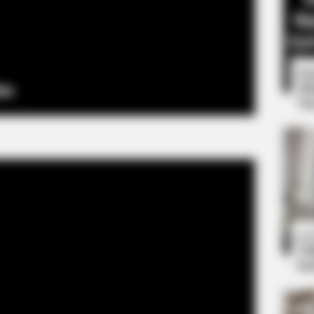
8 
Mi
Ng
BRAINBERRIES
or Fans Of Action
She Spends Millions To 
Doll!
10
Ti
Ka