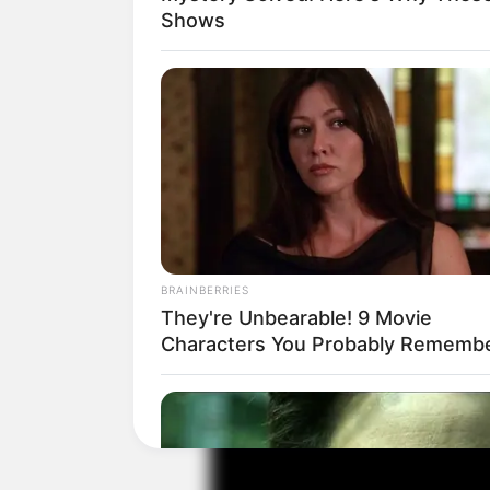
Shows
Seperti apa lagu yang Yeo Wool di dram
1. Cha Yeo Wool – My Hope
BRAINBERRIES
They're Unbearable! 9 Movie
Characters You Probably Rememb