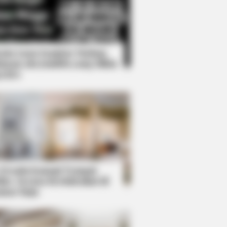
Kata Lucu Seputar Malam
nggu ala Jomblo yang Bikin
enes
Transform Herself Into A Barbie
 Desain Kanopi Tempat
dur, Serasa Beristirahat di
mar Raja