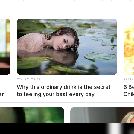
Fa
Di
Ng
a kali. Langsung saja cek video dibawah
CTA FAVORITE
BRAIN
Why this ordinary drink is the secret
6 B
er
to feeling your best every day
Chi
10
Ma
Ba