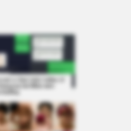
rem! 9 Chat Ojek Online &
langgan Ini Bikin Auto
rinding