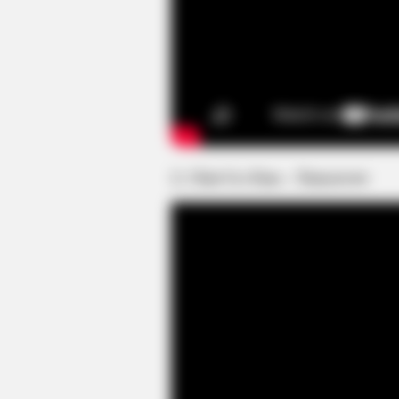
2. Choi Go Eun – Tomorrow
BRAINBERRIES
The 90s Was A Fantastic Decade F
Movies