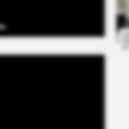
CTA FAVORITE
CTA 
Why this ordinary drink is the secret
Why
to feeling your best every day
kne
Ta
Ha
90