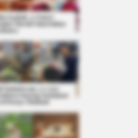
kin Ngakak, 10 Potret
splay Murah Pakai Bahan
adanya
ti Mainstream, 10 Cara
mbawa Barang Belanjaan
rsi Warga Thailand