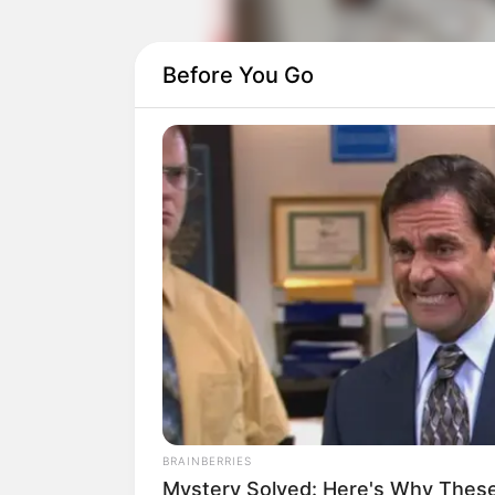
Before You Go
Sehingga ia ditunjuk untuk mengambil al
pemilu presiden berikutnya.
Sountrack dalam drama ini dibawakan o
ia sudah belasan kali berpartisipasi da
‘Fight or My Way dan Mother and Dough
Baca juga:
7 OST Drama Search: 
BRAINBERRIES
Mystery Solved: Here's Why These