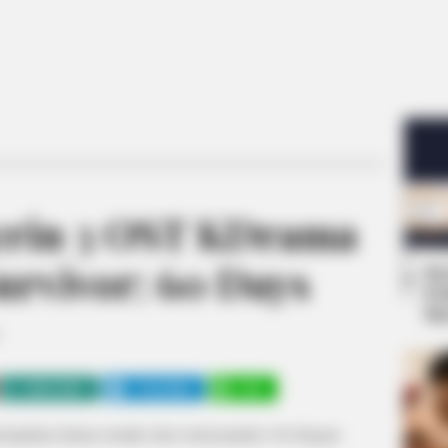
erin 3 OST KDrama
urvivor: 60 Days
Se
Pe
Me
WHATSAPP
TELEGRAM
LINE
rupakan drama remake dari serial populer AS dengan