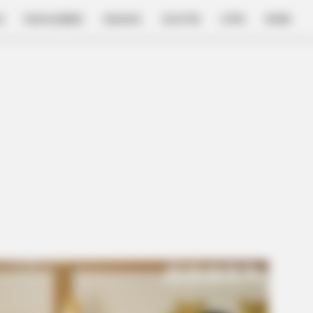
E
FILM & SERIES
NGAKAK
QUOTES
HYPE
MORE