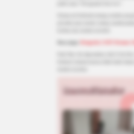
judul sama “Designated Survivor”.
Drama ini berkisah tentang insiden peng
presiden para mentri sedang melaksanaka
korban atas insiden tersebut.
Baca juga:
Dengerin 2 OST Drama Chi
Park Moo Jin diperankan oleh Ji Jin H
berhasil selamat karena tidak hadir dala
insiden tersebut.