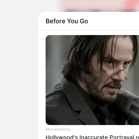
Before You Go
Drama ini juga diperankan oleh aktor 
tiga pemeran utama lainnya. Lee Joon 
Life
(2018).
Sementara itu, Heo Joon Hoo sebelumnya
(2019), sedangkan Bae Jong Ok pernah
BRAINBERRIES
Hollywood's Inaccurate Portrayal o