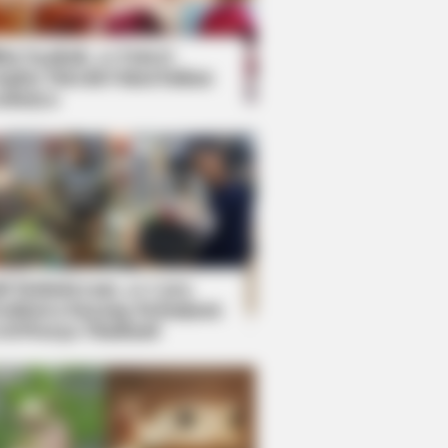
kin Ngakak, 10 Potret
splay Murah Pakai Bahan
adanya
ti Mainstream, 10 Cara
mbawa Barang Belanjaan
rsi Warga Thailand