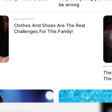
be wrong
BRAINBERRIES
Fa
Clothes And Shoes Are The Real
Di
Challenges For This Family!
Ng
BRAIN
The
The
10
Ma
Ba