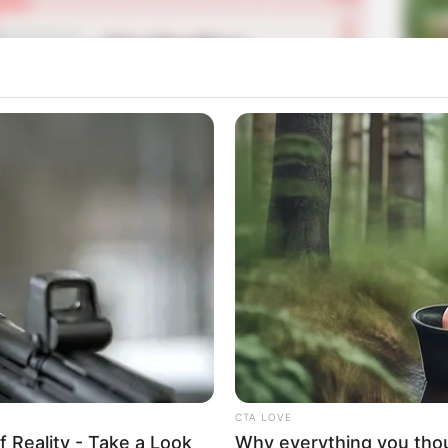
La
Ka
Ge
Lee Joon Hyuk, Heo Joon Ho, dan Bae Jong Ok sebagai
Am
Hyuk sebelumnya tampil di sebuah drama yang berjudul
Pa
Ga
Mute
 sukses di drama garapan Netflix berjudul
Kingdom
 membintangi drama berjudul
Live
(2018).
CTA LOVE
f Reality - Take a Look
Why everything you tho