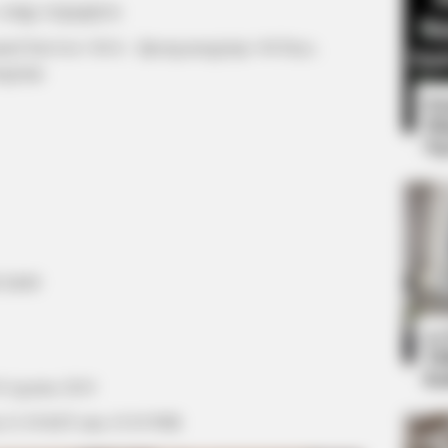
Days / 60일-지정생즌자
ated Survivor / 60-il – Jijeongsaengjonja / 60 Days,
ngjonja
8 
Mi
Ng
CTA LOVE
 You Have To Watch
Why this ordinary drink i
every day
DK E&M
10
Ti
Ka
0 Agustus 2019
am 21:30 KST atau 19:30 WIB