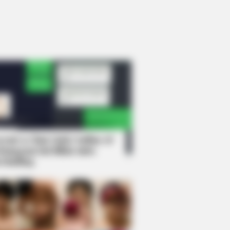
rem! 9 Chat Ojek Online &
langgan Ini Bikin Auto
rinding