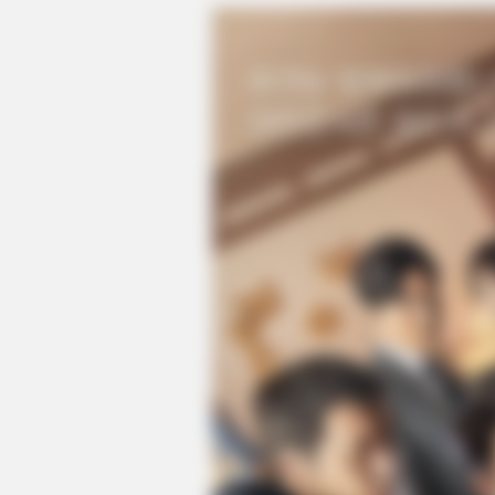
BRAINBERRIES
How Does "Darkest Hour" Spotted
Secrets That No One Knew?