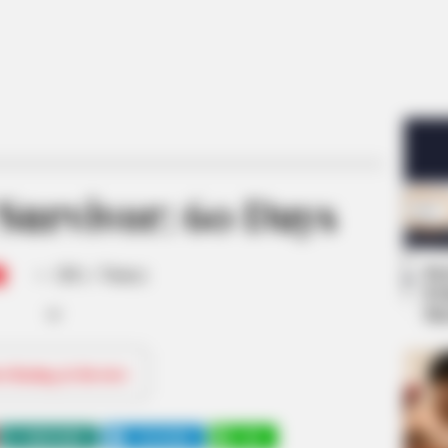
Survivor: 60 Days
-
Se
/10 (- Votes)
Pe
Me
ri Rating & Review
WHATSAPP
TELEGRAM
LINE