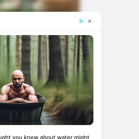
ngka Banget! 10 Pose Lucu
tak yang Bikin Ketawa
mes
byar! 10 Kalimat Baper
kai Bahasa Jawa Ini Bikin
lau Abis
ught you knew about water might