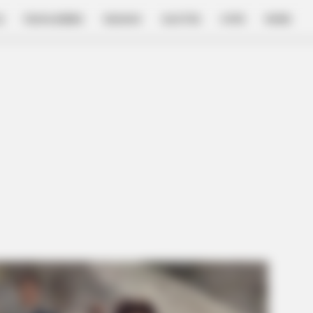
E
FILM & SERIES
NGAKAK
QUOTES
HYPE
MORE