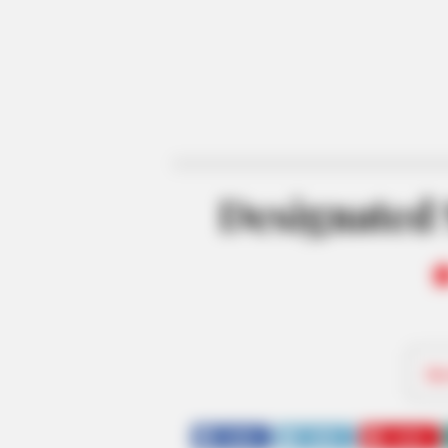
Designated 
Be
SHARE
TWEET
SHARE