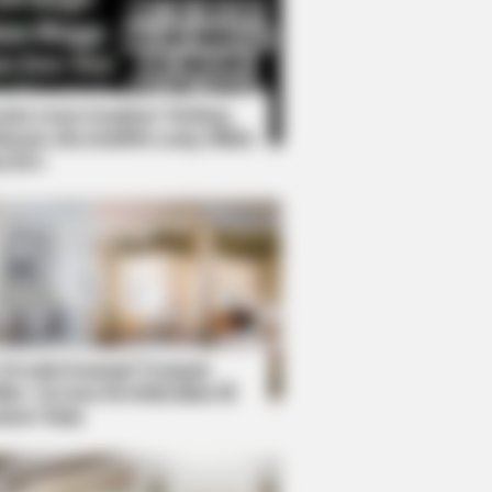
Kata Lucu Seputar Malam
nggu ala Jomblo yang Bikin
enes
s the secret to feeling your best
 Desain Kanopi Tempat
dur, Serasa Beristirahat di
mar Raja