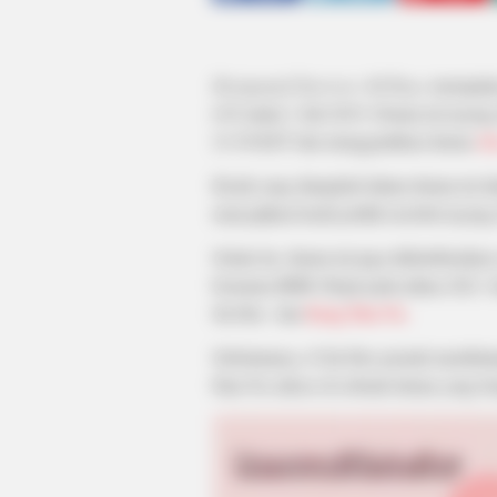
Designated Survivor: 60 Days
merupaka
tvN mulai 1 Juli 2019. Drama ini tayang
21:30 KST dan menggantikan drama
Ab
Kisah yang diangkah dalam drama ini dia
menyajikan kisah politik tersebut tayan
Selain itu, drama ini juga didistribusikan 
bernama IRIB Ofogh pada tahun 2021. Ka
Jin Hee dan
Kang Han Na.
Sebelumnya, Ji Jin Hee pernah membint
Han Na sukses di sebuah drama yang b