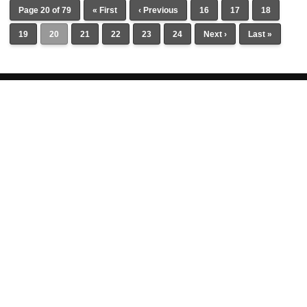
Page 20 of 79
« First
‹ Previous
16
17
18
19
20
21
22
23
24
Next ›
Last »