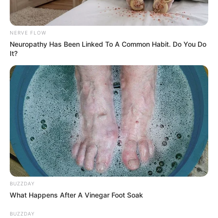
Serem! 9 Chat Ojek Online &
NERVE FLOW
Pelanggan Ini Bikin Auto
Neuropathy Has Been Linked To A Common Habit. Do You Do
It?
Merinding
Bikin Ngakak, 10 Potret
Cosplay Murah Pakai Bahan
Seadanya
BUZZDAY
What Happens After A Vinegar Foot Soak
BUZZDAY