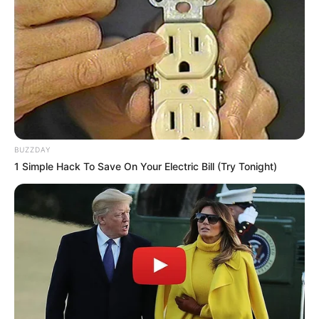
Notnot
Willie Salim
BUZZDAY
1 Simple Hack To Save On Your Electric Bill (Try Tonight)
Berlliana Lovell
Anastasya Khosasih
TULIS KOMENTAR
Alamat email Anda tidak akan dipublikasikan.
Ruas yang wajib ditandai
*