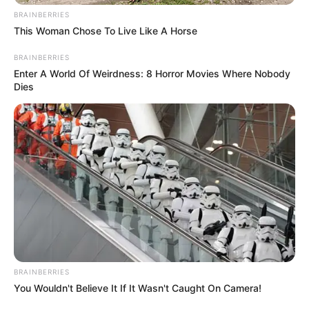
Nama Lengkap:
Alia Shelesh
BRAINBERRIES
Nama Panggung: SSSniperWolf
This Woman Chose To Live Like A Horse
Nama Panggilan: Lia Wolf
BRAINBERRIES
Enter A World Of Weirdness: 8 Horror Movies Where Nobody
Tempat, Tanggal Lahir: Liverpool, Inggris, 22 Oktober 1992
Dies
Kewarganegaraan: Inggris
Pendidikan: –
Agama: Kristen
Tinggi: 160 cm
Orang tua: –
Saudara: Ranya Lasagna
Pacar: Evan Sausage
Profesi: Gamer, Youtuber, Selebgram, TikToker
BRAINBERRIES
You Wouldn't Believe It If It Wasn't Caught On Camera!
Hobi: Bermain Game