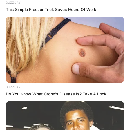
BUZZDAY
This Simple Freezer Trick Saves Hours Of Work!
10 Pose Manekin Anti
Mainstream yang Konyol
Banget
BUZZDAY
Do You Know What Crohn's Disease Is? Take A Look!
8 Kata Lucu Seputar Malam
Minggu ala Jomblo yang Bikin
Ngenes