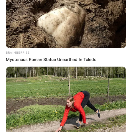
BRAINBERRIES
Mysterious Roman Statue Unearthed In Toledo
(foto: instagram/sssniperwolf)
Daftar isi
Biodata & Profil