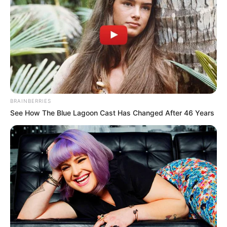
Dalam kanal Youtube barunya ini, ia memainkan game terkenal
seperti Fortnite, Far Cry, Overwatch, Grand Theft Auto, Destiny,
Halo dan The Division. Selain itu, ia juga memberikan video lain
seperti video reaction.
BRAINBERRIES
See How The Blue Lagoon Cast Has Changed After 46 Years