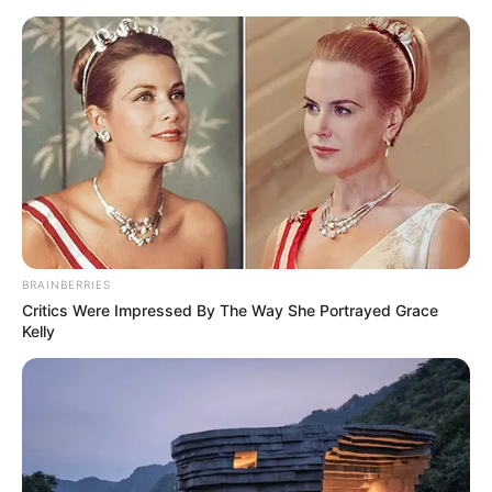
HOME
INSPIRASI
STYLE
FILM &
NGAKAK
QUOTES
HYPE
MORE
SERIES
BRAINBERRIES
Critics Were Impressed By The Way She Portrayed Grace
Kelly