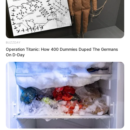
Ambyar! 10 Kalimat Baper
Pakai Bahasa Jawa Ini Bikin
Galau Abis
BUZZDAY
Operation Titanic: How 400 Dummies Duped The Germans
On D-Day
Fail! 10 Potret Makanan Gagal
Dimasak yang Bikin Kamu
Nggak Selera