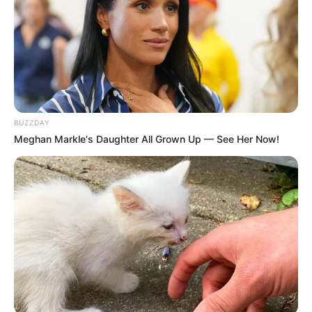
Baca juga:
Biodata, Profil, dan Fakta Kids Diana Show
Penghargaan
Nickelodeon’s Kid’s Choice Awards 2019 – Favorite Gamer
Sejak kecil sudah suka dengan game, lalu dikembangkan hingga
sekarang menjadi gamer. Tak hanya game, ternyata SSSniperWolf
BUZZDAY
juga senang menjahit atau kegiatan lainnya.
Meghan Markle's Daughter All Grown Up — See Her Now!
TAGS
GAMER
SELEBRITI MANCANEGARA
SSSNIPERWOLF
TIKTOKER
YOUTUBER