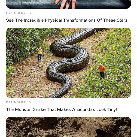
BRAINBERRIES
See The Incredible Physical Transformations Of These Stars
Selain itu, ia juga memiliki Youtube lain yang bernama
LittleLia
yang mengunggah hal-hal yang berhubungan dengan hobi
lainnya. Di kanal ini, ia DIY Pakaian, ulasan mode serta tutorial
makeup.
Bahkan tak jarang ia juga memakai kostum cosplay berbagai
macam karakter baik gi game atau televisi.
Baca juga:
Biodata, Profil, dan Fakta Jake Paul
BRAINBERRIES
The Monster Snake That Makes Anacondas Look Tiny!