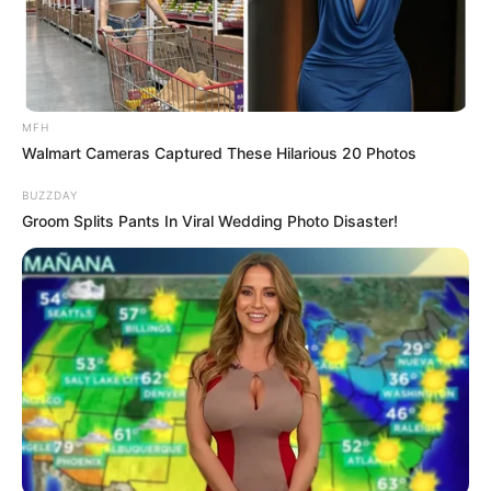
pada menit terakhir.
Hal paling menantang tentang pekerjaannya adalah selalu
memunculkan ide-ide baru.
Sementara itu, momen paling berkesan adalah saat ia live dan
MFH
berinteraksi dengan para penggemarnya.
Walmart Cameras Captured These Hilarious 20 Photos
Tumbuh dengan dikenal sebagai gadis aneh yang bermain video
BUZZDAY
game.
Groom Splits Pants In Viral Wedding Photo Disaster!
Ketika dia masih kecil, suka menonton pemandangan hijau,
gameplay, dan video montase.
Merasa beruntung karena orang tuanya membiarkan dia tinggal
di rumah dan bermain video game sepanjang waktu ketika dia
masih kecil.
Impian masa kecilnya adalah menjadi perancang busana.
Jarang mendapatkan hadiah ulang tahun yang dia inginkan
ketika dia masih kecil, meskipun telah memintanya.