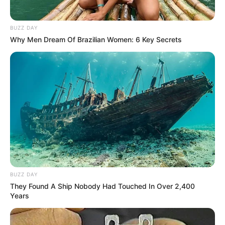
BUZZ DAY
Why Men Dream Of Brazilian Women: 6 Key Secrets
LIHAT ARTIKEL LAINNYA
BUZZ DAY
Natasha Wilona
Anya Geraldine
They Found A Ship Nobody Had Touched In Over 2,400
Years