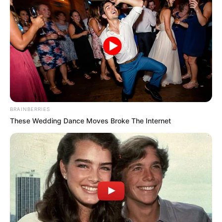
3
VOTE
fans love
Tanggal Lahir:
Tempat Lahir:
22 Oktober
1992
Liverpool
,
Inggris
Umur:
Profesi:
33 Tahun
Gamer
,
TikToker
,
Youtuber
BRAINBERRIES
These Wedding Dance Moves Broke The Internet
Edit
Berbeda dibanding gadis lain, SSSniperWolf atau nama aslinya
Alia Shelesh lebih suka bermain game dibanding yang lain.
Bahkan orangtuanya mendukung dengan membelikannya dan
saudara laki-lakinya sebuah PlayStation pada usia 6 tahun.