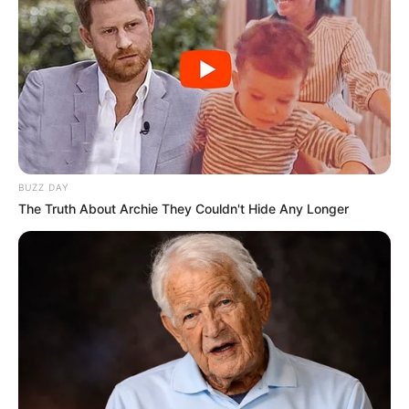
Tampil Lebih Modern, 7 Potret
Hasil Renovasi Rumah Berusia
90 Tahun
BUZZ DAY
The Truth About Archie They Couldn't Hide Any Longer