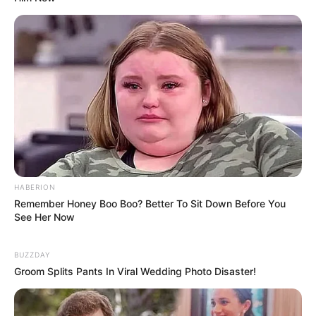
8 Kata Lucu Seputar Malam
Minggu ala Jomblo yang Bikin
Ngenes
HABERION
Remember Honey Boo Boo? Better To Sit Down Before You
10 Desain Kanopi Tempat
See Her Now
Tidur, Serasa Beristirahat di
Kamar Raja
BUZZDAY
Groom Splits Pants In Viral Wedding Photo Disaster!