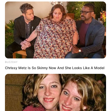
Serem! 9 Chat Ojek Online &
BUZZDAY
Pelanggan Ini Bikin Auto
Chrissy Metz Is So Skinny Now And She Looks Like A Model
Merinding