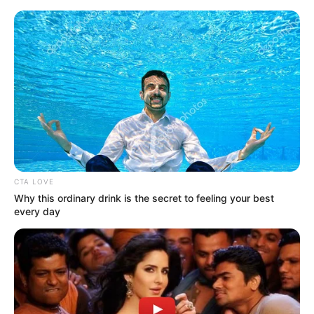
HOME
INSPIRASI
STYLE
FILM &
NGAKAK
QUOTES
HYPE
MORE
SERIES
CTA LOVE
Why this ordinary drink is the secret to feeling your best
every day