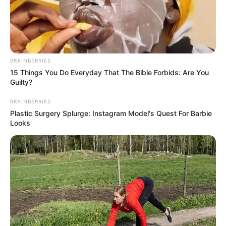
Waktu untuk Menyelamatkan
Sang Buah Hati
Penulis:
Nisa
|
23 April 2019
BRAINBERRIES
15 Things You Do Everyday That The Bible Forbids: Are You
Guilty?
Apa jadinya jika seorang yang kita sayangi pergi untuk
BRAINBERRIES
selamanya? Banyak orang yang berharap dapat memutar kembali
Plastic Surgery Splurge: Instagram Model's Quest For Barbie
waktu agar bisa merubah takdir, seperti yang terjadi dalam film
Looks
berjudul Spring, Again.
Spring, Again (Judul Korea: 다시, 봄) adalah sebuah film asal
Korea yang bergenre drama fantasi. Film ini bercerita mengenai
perjalanan waktu yang dilakukan oleh seorang ibu.
Film yang diproduksi oleh rumah produksi Smile Entertainment
ini disutradarai oleh Jung Yongjoo. Film yang sudah