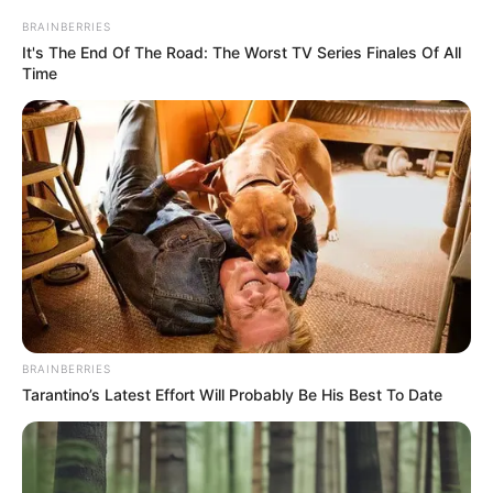
BRAINBERRIES
It's The End Of The Road: The Worst TV Series Finales Of All
Time
Film ini bercerita mengenai seorang ibu bernama Eunjo. Eunjo
memiliki seorang anak perempun yang masih kecil.
Pada suatu hari, putrinya mengalami kecelakaan dan meninggal.
Tragedi tersebut membuat Eunjo sangat sedih dan putus asa.
Karena keputusasaannya, bahkan Eunjo berusaha untuk bunuh
BRAINBERRIES
diri. Namun, usahanya gagal dan harus berusaha untuk hidup
Tarantino’s Latest Effort Will Probably Be His Best To Date
dengan baik lagi.
Baca juga:
JT LeRoy, Apa Jadinya Ketika Seseorang Menyamar
Menjadi Penulis Terkenal