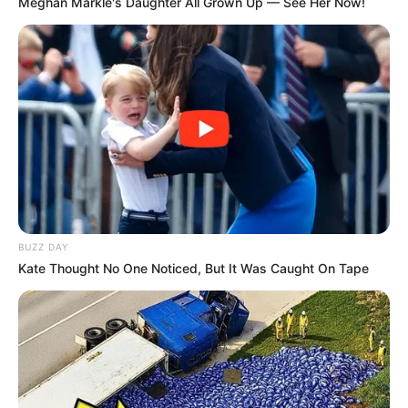
Meghan Markle's Daughter All Grown Up — See Her Now!
Love Untangled
Murderer Report
Ginseng Boy 2
My Daughter is a Zombie
BUZZ DAY
Kate Thought No One Noticed, But It Was Caught On Tape
Wall to Wall
Ghost Train