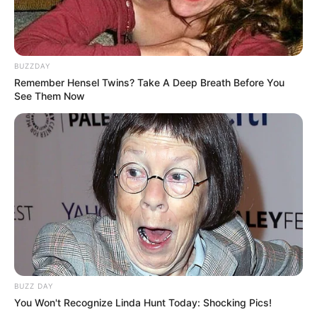
Bikin Ngakak, 10 Potret
Cosplay Murah Pakai Bahan
Seadanya
BUZZDAY
Remember Hensel Twins? Take A Deep Breath Before You
See Them Now
Anti Mainstream, 10 Cara
Membawa Barang Belanjaan
Versi Warga Thailand
BUZZ DAY
You Won't Recognize Linda Hunt Today: Shocking Pics!