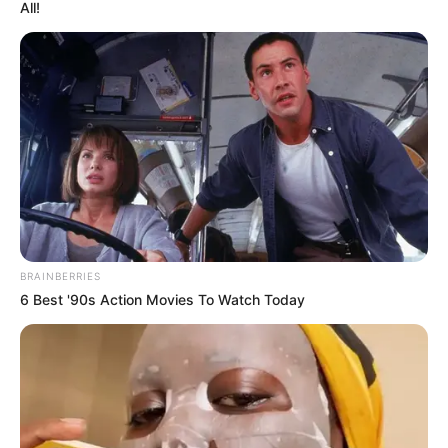
All!
BRAINBERRIES
6 Best '90s Action Movies To Watch Today
FILM
Spring, Again: Perjalanan