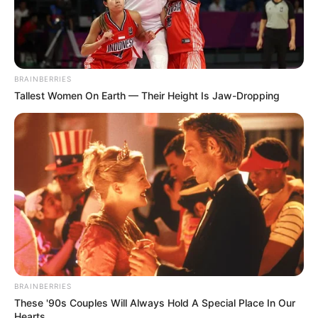
BRAINBERRIES
Tallest Women On Earth — Their Height Is Jaw-Dropping
TULIS KOMENTAR
Alamat email Anda tidak akan dipublikasikan.
Ruas yang wajib ditandai
*
BRAINBERRIES
These '90s Couples Will Always Hold A Special Place In Our
Hearts