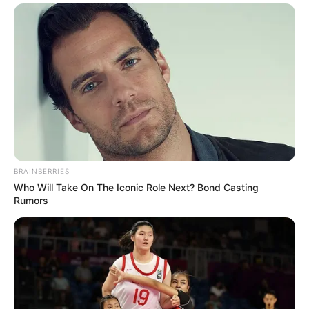
Nyimas Ratu Rafa
Shenina Cinnamon
Megan Domani
Beby Tsabina
BRAINBERRIES
Who Will Take On The Iconic Role Next? Bond Casting
Rumors
Salshabilla Adriani
Cut Syifa