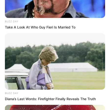
BUZZ DAY
Bikin Ngakak, 10 Potret
Take A Look At Who Guy Fieri Is Married To
Cosplay Murah Pakai Bahan
Seadanya
Anti Mainstream, 10 Cara
Membawa Barang Belanjaan
Versi Warga Thailand
BUZZ DAY
Diana’s Last Words: Firefighter Finally Reveals The Truth