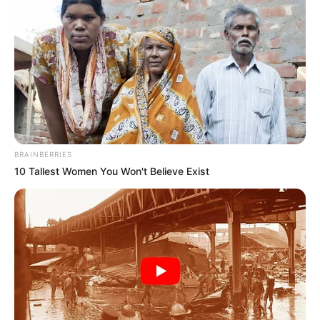
Jolly to the Core
– Dove Cameron, Cameron Boyce and
Booboo Stewart (2016)
Full Throttle
(2016)
Wildside
– Sabrina Carpenter (2016)
Love Is the Name
– J Balvin (2016)
Rotten to the Core
(2015)
BRAINBERRIES
Featured Artis
10 Tallest Women You Won't Believe Exist
Grey Area
– Grey (2019)
San Francisco
– Galantis (2018)
Penampilan Tamu
Believe
– Shawn Mendes (2015)
Nominasi