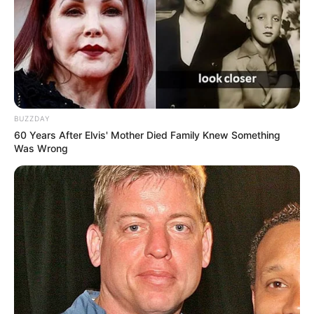
Famous in Love
(2018), sebagai Sloane
Spider-Man
(2017), sebagai Keemia Marko / Sandgirl
Descendants 2
(2017), sebagai Evie
Adventures in Babysitting
(2016), sebagai Lola Perez
Walk the Prank
(2016), sebagai Diri Sendiri
BUZZDAY
Soy Luna
(2016, 2018), sebagai Diri Sendiri
60 Years After Elvis' Mother Died Family Knew Something
Was Wrong
Descendants: Wicked World
(2015–2017), sebagai Evie
Descendants
(2015), sebagai Evie
Faking It
(2014), sebagai Soleil
Austin & Ally
(2014), sebagai Chelsea
Single
Come Back Home
(2022)