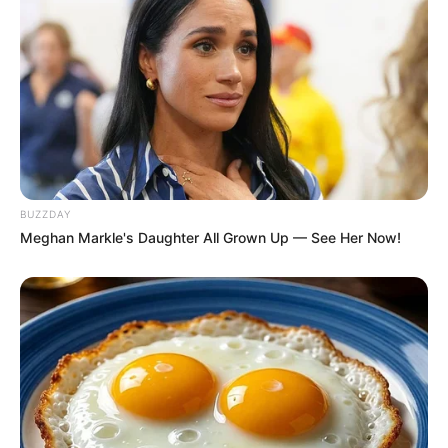
Panutan musisi modernnya adalah
Taylor Swift
dan
Ed
Sheeran
.
Juga mencintai Michael Jackson dan The Beatles.
Benar-benar orang yang bergaya.
Memiliki kepribadian yang manis.
Mampu berbicara bahasa Inggris, Prancis, dan Spanyol dengan
BUZZDAY
lancar.
Meghan Markle's Daughter All Grown Up — See Her Now!
Langsung menjadi sahabat Sabrina Carpenter sejak mereka
berakting bersama di
Next Adventures in Babysitting
(2016).
Pernah mengenakan setelan celana ke Radio Disney Music
Awards 2015.
Awalnya, ia ingin mengenakan gaun yang indah tetapi di lokasi
syuting, lututnya tergores.
Berteman baik dengan Dave Cameron.