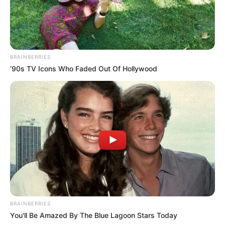
BRAINBERRIES
’90s TV Icons Who Faded Out Of Hollywood
BRAINBERRIES
LIHAT ARTIKEL LAINNYA
You'll Be Amazed By The Blue Lagoon Stars Today