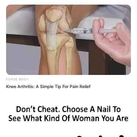
HOME
INSPIRASI
STYLE
FILM &
NGAKAK
QUOTES
HYPE
MORE
SERIES
FORGE BODY
Knee Arthritis: A Simple Tip For Pain Relief