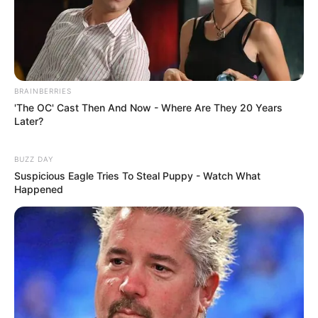
BRAINBERRIES
'The OC' Cast Then And Now - Where Are They 20 Years
Later?
BUZZ DAY
Suspicious Eagle Tries To Steal Puppy - Watch What
Happened
Serem! 9 Chat Ojek Online &
Pelanggan Ini Bikin Auto
Merinding