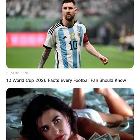
Saya selalu ingin membuat rekaman pop. Saya
sendiri seorang penari, jadi saya ingin membuat
sesuatu yang didengar orang dan hanya ingin menari.
Saya selalu menyukai Belle dari ‘Beauty and the
Beast’. Saya selalu berpikir saya terlihat seperti dia,
jadi saya berpakaian seperti dia untuk setiap
Halloween.
BRAINBERRIES
10 World Cup 2026 Facts Every Football Fan Should Know
Saya mengambil pelajaran vokal sepanjang masa
kecil saya dan masih melakukannya. Saya dilatih
secara klasik.
Sofia Carson bisa dikatakan sebagai wanita yang multitalenta.
Bagaimana tidak, ia tak hanya bisa di bidang musik tapi juga bisa
di bidang akting. Ia bahkan bermain di banyak film dan serial serta