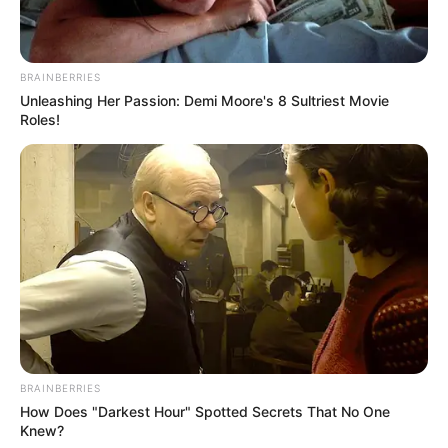
merilis banyak single.
TAGS
AKTRIS
PENYANYI
SELEBRITI MANCANEGARA
SOFIA CARSON
BRAINBERRIES
Unleashing Her Passion: Demi Moore's 8 Sultriest Movie
Roles!
BRAINBERRIES
How Does "Darkest Hour" Spotted Secrets That No One
Knew?