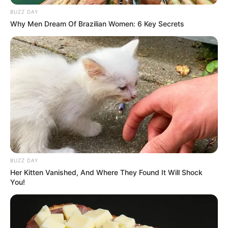
BUZZ DAY
Baca juga:
Biodata, Profil, dan Fakta Tesher
Why Men Dream Of Brazilian Women: 6 Key Secrets
(foto: instagram/sofiacarson)
Daftar isi
Biodata & Profil
Nama Lengkap: Sofía Daccarett Char
Nama Panggung: Sofia Carson
Nama Panggilan:
Sofia
BUZZ DAY
Tempat Tanggal Lahir: Fort Lauderdale, Florida, Amerika
Her Kitten Vanished, And Where They Found It Will Shock
You!
Serikat, 10 April 1993
Kewarganegaraan: Amerika Serikat
Pendidikan: