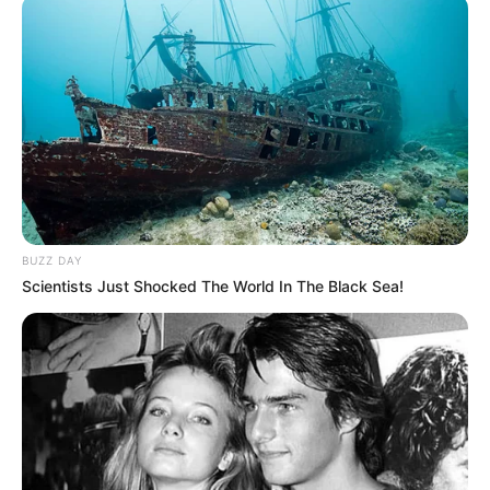
Bikin Ngakak, 10 Potret
Cosplay Murah Pakai Bahan
Seadanya
BUZZ DAY
Scientists Just Shocked The World In The Black Sea!
Anti Mainstream, 10 Cara
Membawa Barang Belanjaan
Versi Warga Thailand