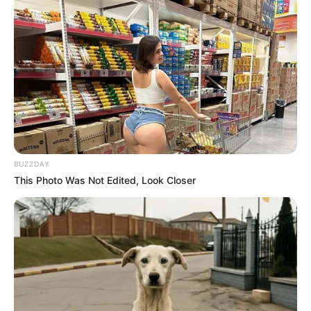
Fail! 10 Potret Makanan Gagal
Dimasak yang Bikin Kamu
Nggak Selera
BUZZDAY
This Photo Was Not Edited, Look Closer
10 Pose Manekin Anti
Mainstream yang Konyol
Banget