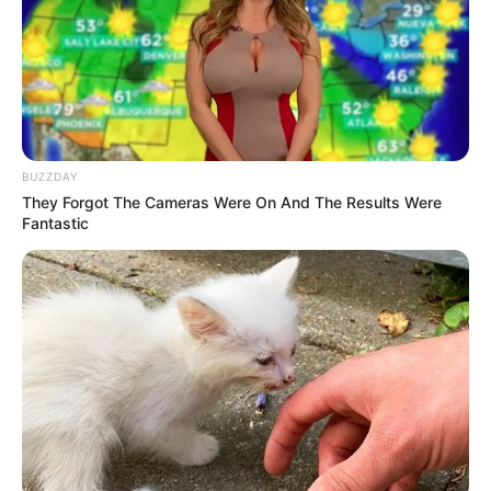
Popularitasnya semakin meningkat ketika remixnya yang
berjudul
Old Town Road vs Ramta Jogi
viral di TikTok.
Mute
Walaupun dirilis pada tahun 2019, remix tersebut terkenal di tahun
2020.
Hits lainnya yang tak kalah bagus berjudul
Young Shahrukh.
Tak
hanya mencapai tangga teratas TikTok tapi juga Instagram dan
BUZZDAY
TikTok.
They Forgot The Cameras Were On And The Results Were
Fantastic