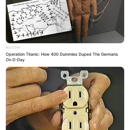
0
VOTE
fans love
Tanggal Lahir:
Tempat Lahir:
19 September
1995
Regina
,
Saskatchewan
,
Kanada
Umur:
Profesi:
BUZZDAY
30 Tahun
Penulis Lagu
,
Penyanyi
,
Produser
,
Operation Titanic: How 400 Dummies Duped The Germans
Rapper
On D-Day
Edit
Ketika duduk di sekolah menengah, Tesher sudah terjun di dunia
musik dengan membuat beberapa remix. Tak dibiarkan saja, hasil
remix tersebu dipublikasikan lewat media sosial seperti di Youtube
dan SoundCloud.