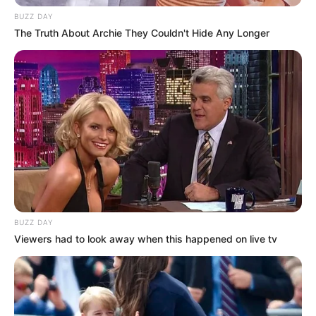
BUZZ DAY
The Truth About Archie They Couldn't Hide Any Longer
Tampil Lebih Modern, 7 Potret
Hasil Renovasi Rumah Berusia
90 Tahun
BUZZ DAY
Viewers had to look away when this happened on live tv