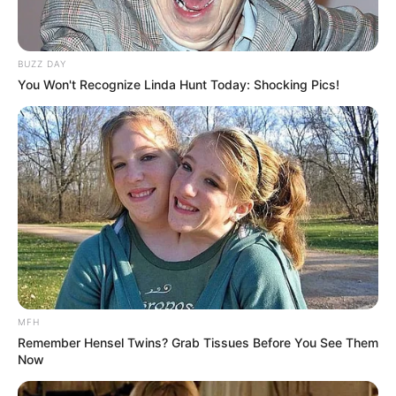
BUZZ DAY
You Won't Recognize Linda Hunt Today: Shocking Pics!
MFH
LIHAT ARTIKEL LAINNYA
Remember Hensel Twins? Grab Tissues Before You See Them
Now