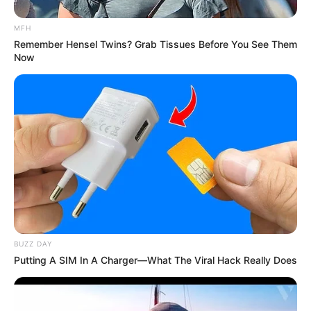
MFH
Biodata & Profil
Remember Hensel Twins? Grab Tissues Before You See Them
Now
Nama Lengkap:
Hitesh Sharma
Nama Panggung: Tesher
Nama Panggilan: Tesher
Tempat Tanggal Lahir: Regina, Saskatchewan, Kanada, 19
September 1995
Kewarganegaraan: Kanada
Pendidikan:
Agama: Hindu
BUZZ DAY
Tinggi Badan: – cm
Putting A SIM In A Charger—What The Viral Hack Really Does
Orang Tua: –
Saudara: –