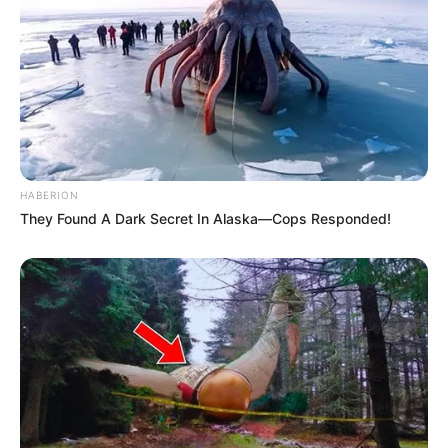
Pacar: –
Profesi: Penyanyi, Rapper, Penyanyi Lagu, Produser
Hobi: Travelling, Menyanyi, Fotografi, Menulis, Menari
Facebook:
Tesher Official
Twitter:
@TesherMusic
HABERION
Instagram:
@tesherrrr
They Found A Dark Secret In Alaska—Cops Responded!
TikTok:
@tesher
YouTube:
Tesher Official
Fakta Menarik
Berasal dari keluarga India.
Orang tuanya berasal dari Punjab.
Saat masih kecil, ia sering menemani ayahnya ke beberapa