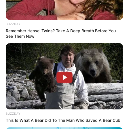
BUZZDAY
Remember Hensel Twins? Take A Deep Breath Before You
See Them Now
Serem! 9 Chat Ojek Online &
Pelanggan Ini Bikin Auto
Merinding
BUZZDAY
This Is What A Bear Did To The Man Who Saved A Bear Cub