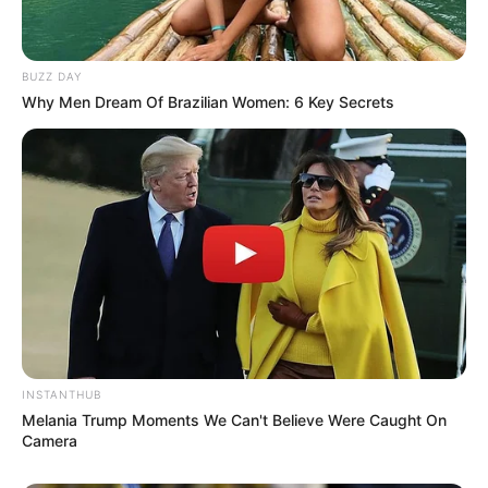
Yasmin Napper
Aura Kasih
BUZZ DAY
Why Men Dream Of Brazilian Women: 6 Key Secrets
TULIS KOMENTAR
Alamat email Anda tidak akan dipublikasikan.
Ruas yang wajib ditandai
*
INSTANTHUB
Melania Trump Moments We Can't Believe Were Caught On
Camera