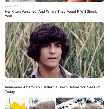
BUZZ DAY
Her Kitten Vanished, And Where They Found It Will Shock
You!
Bahkan lagu ini mencapai posisi pertama di BBC Asian Music
Chart dan posisi ke-4 di Billboard’s Top Triller Global Chart.
Baca juga:
Bio
data, Profil, dan Fakta Minnie Ida Anderson
BUZZDAY
Remember Albert? You Better Sit Down Before You See Him
Today