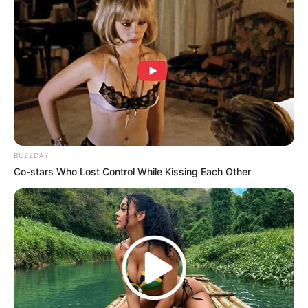
Nyimas Ratu Rafa
Beby Tsabina
BUZZDAY
Co-stars Who Lost Control While Kissing Each Other
Salshabilla Adriani
Haico Van der Veken