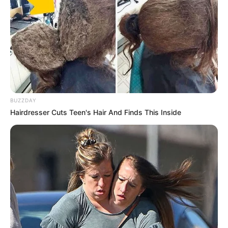
BUZZDAY
Hairdresser Cuts Teen's Hair And Finds This Inside
(foto: instagram/tesherrrr)
Daftar isi