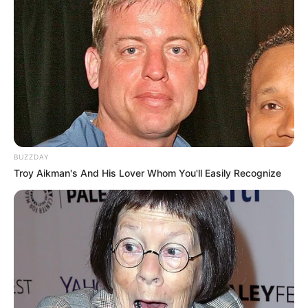
BUZZDAY
Troy Aikman's And His Lover Whom You'll Easily Recognize