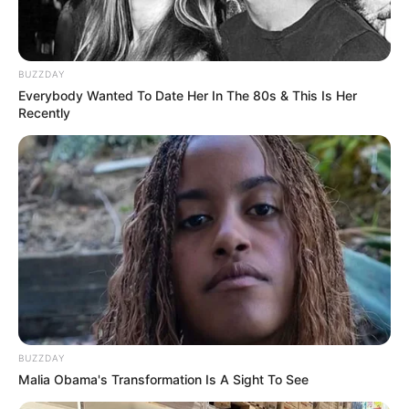
Langka Banget! 10 Pose Lucu
BUZZDAY
Katak yang Bikin Ketawa
Everybody Wanted To Date Her In The 80s & This Is Her
Recently
Gemes
Ambyar! 10 Kalimat Baper
Pakai Bahasa Jawa Ini Bikin
Galau Abis
BUZZDAY
Malia Obama's Transformation Is A Sight To See