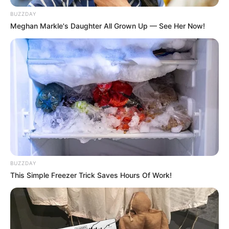
BUZZDAY
Meghan Markle's Daughter All Grown Up — See Her Now!
BUZZDAY
This Simple Freezer Trick Saves Hours Of Work!
Tesher