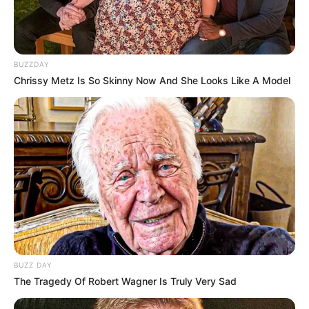
SELEBRITI MANCANEGARA
TESHER
BUZZDAY
Chrissy Metz Is So Skinny Now And She Looks Like A Model
BUZZ DAY
The Tragedy Of Robert Wagner Is Truly Very Sad