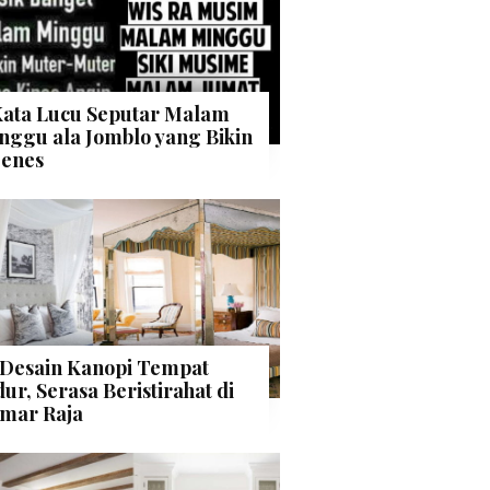
Kata Lucu Seputar Malam
nggu ala Jomblo yang Bikin
enes
 Desain Kanopi Tempat
dur, Serasa Beristirahat di
mar Raja