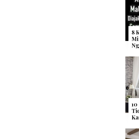
8 
Mi
Ng
10
Ti
Ka