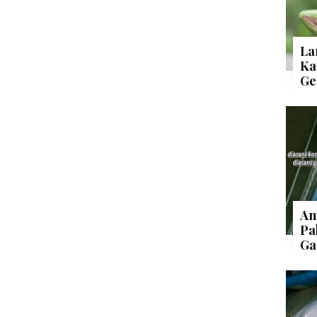
La
Ka
Ge
Am
Pa
Ga