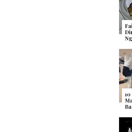
Fa
Di
Ng
10
Ma
Ba