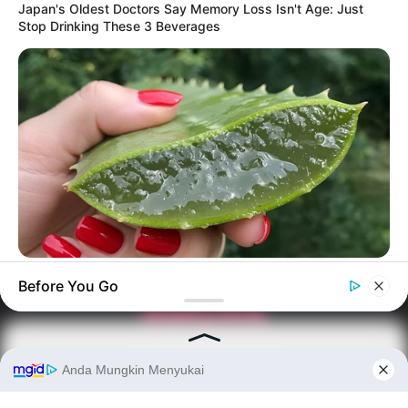
Japan's Oldest Doctors Say Memory Loss Isn't Age: Just
Stop Drinking These 3 Beverages
VIRIFLOW
PRIVACY POLICY
DISCLAIMER
HUBUNGI KAMI
IKLAN
Before You Go
Do This 3-Minute Bedtime Routine [Works While You Sleep]
Copyright © 2026 dailysia.com.