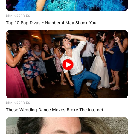
BRAINBERRIES
Top 10 Pop Divas - Number 4 May Shock You
LIHAT ARTIKEL LAINNYA
BRAINBERRIES
These Wedding Dance Moves Broke The Internet