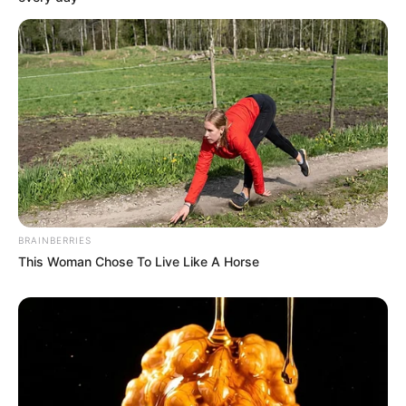
8 Kata Lucu Seputar Malam
Minggu ala Jomblo yang Bikin
Ngenes
BRAINBERRIES
This Woman Chose To Live Like A Horse
10 Desain Kanopi Tempat
Tidur, Serasa Beristirahat di
Kamar Raja