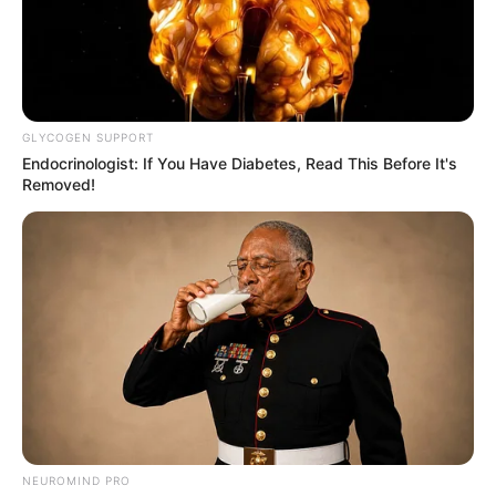
GLYCOGEN SUPPORT
Endocrinologist: If You Have Diabetes, Read This Before It's
Tampil Lebih Modern, 7 Potret
Removed!
Hasil Renovasi Rumah Berusia
90 Tahun
NEUROMIND PRO