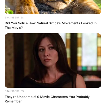
BRAINBERRIES
Bikin Ngakak, 10 Potret
Did You Notice How Natural Simba’s Movements Looked In
Cosplay Murah Pakai Bahan
The Movie?
Seadanya
Anti Mainstream, 10 Cara
Membawa Barang Belanjaan
Versi Warga Thailand
BRAINBERRIES
They're Unbearable! 9 Movie Characters You Probably
Remember