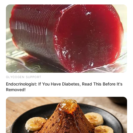
HOME
INSPIRASI
STYLE
FILM &
NGAKAK
QUOTES
HYPE
MORE
SERIES
GLYCOGEN SUPPORT
Endocrinologist: If You Have Diabetes, Read This Before It's
Removed!