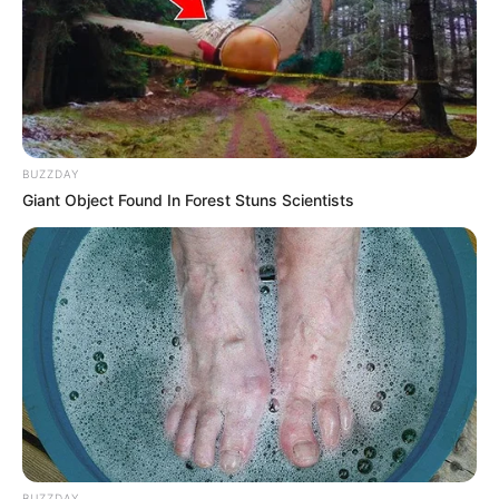
hubungan mereka berdua. Pasalnya, pekerjaan dirinya dan Roger
tidak akan mampu mencukupi kebutuhan hidup sehari-hari bila
mereka memutuskan untuk melanjutkan hubungan mereka untuk
hidup bersama.
BUZZDAY
Giant Object Found In Forest Stuns Scientists
BUZZDAY