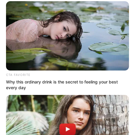
Langka Banget! 10 Pose Lucu
Katak yang Bikin Ketawa
Gemes
CTA FAVORITE
Why this ordinary drink is the secret to feeling your best
every day
Ambyar! 10 Kalimat Baper
Pakai Bahasa Jawa Ini Bikin
Galau Abis