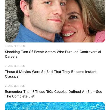
Sinopsis Toy Story 4,
Ugly Dolls, Film Animasi
Kelanjutan Kisah Woody
Tentang Petualangan
dan Teman Mainannya
Para Boneka Lucu
BRAINBERRIES
Shocking Turn Of Event: Actors Who Pursued Controversial
Careers
BRAINBERRIES
These 6 Movies Were So Bad That They Became Instant
Classics
BRAINBERRIES
Remember Them? These '90s Couples Defined An Era—See
The Complete List