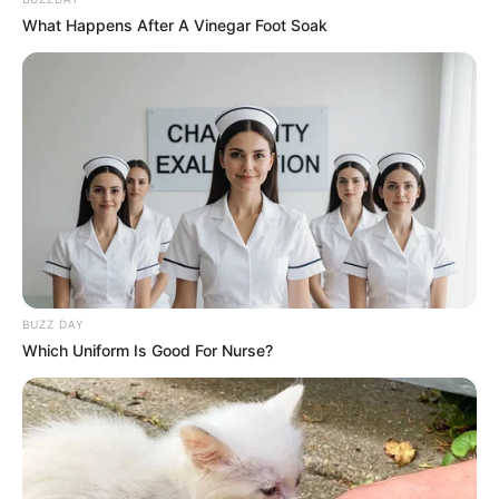
What Happens After A Vinegar Foot Soak
BUZZ DAY
Which Uniform Is Good For Nurse?