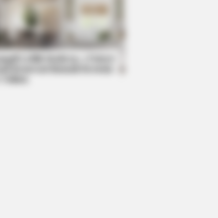
R MEDIA
 Truth About Archie They Couldn't
e Any Longer
mpil Lebih Modern, 7 Potret
sil Renovasi Rumah Berusia
 Tahun