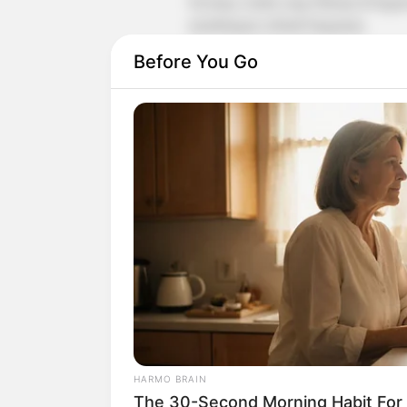
Seorang wanita yang bekerja di bagi
membangun sebuah bangunan.
Before You Go
PEMERAN PENDUKUNG
Yoo Teo sebagai Eugene Han (Mana
Choi Deok Moon sebagai Gook Kyu
Choi Woong sebagai Han Sang Min
Choi Byung Mo sebagai Na Joon Pyo
Jo Jae Ryong sebagai Jo Hee Bong
Oh Ryoong sebagai Park Soo Jong
Amy Aleha sebagai Shannon Lucio (
Bang Eun Hee sebagai Lee Man Ok (
Kim Jung Seok sebagai Jin Soo Ho [
HARMO BRAIN
Mi Ram sebagai Jin Ma Ri (reporter)
The 30-Second Morning Habit For