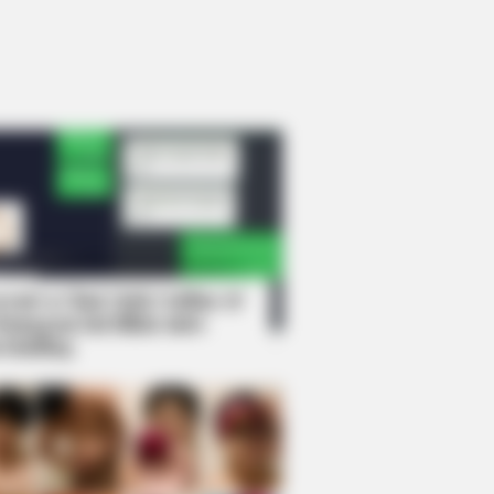
rem! 9 Chat Ojek Online &
langgan Ini Bikin Auto
rinding