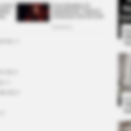
8 
Mi
ul (Ep. 1)
Ng
BUZZ DAY
oo (Ep.1)
Co-stars Who Lost Contr
p. 1)
Min (Ep.3)
10
Ti
Ka
4)