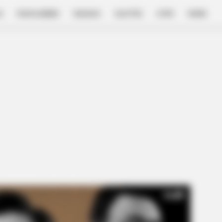
E
FILM & SERIES
NGAKAK
QUOTES
HYPE
MORE