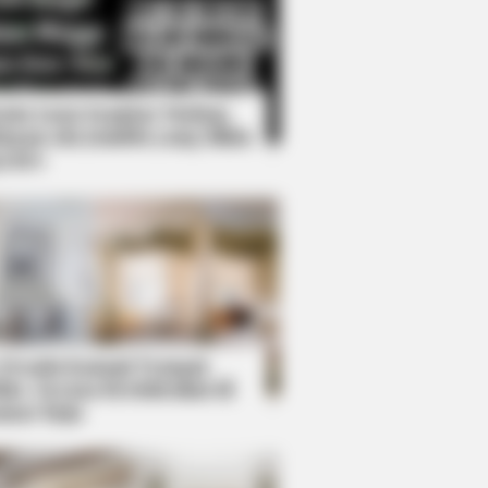
Kata Lucu Seputar Malam
nggu ala Jomblo yang Bikin
enes
ol While Kissing Each Other
 Desain Kanopi Tempat
dur, Serasa Beristirahat di
mar Raja