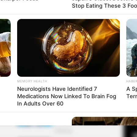
in
Stop Eating These 3 Fo
ee (Presiden Jungin Bank)
Fa
g Hak (Ayah Yi Hyun)
Di
Ng
Seong Shik
MEMORY HEALTH
HABE
Neurologists Have Identified 7
A Sp
Medications Now Linked To Brain Fog
Terr
10
In Adults Over 60
Ma
Ba
e After Being Freed