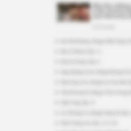
Im Chul Hyung sebagai Shin Sung Ch
Bae Gi Beom (Ep. 1)
Kim Se Dong (Ep.1)
Jung Myung Joon sebagai Kyung Il G
Kim Jong Goo sebagai Lee Jin Suk (E
Choi Kwang Il sebagai Choi Gwang 
Park Yong (Ep. 3)
Lee Hwang Ui sebagai Sung Jin (Ep. 
Park Young Soo (Ep. 4, 8, 10)