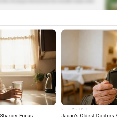
an Biro Keuangan Internasional dan memiliki mimpi untuk
La
Ka
Ge
jer Bahama New York)
ng Min
Am
Pa
manajer di Bahama New York)
Ga
bibi Hye Joon)
NEUROMIND PRO
 Sharper Focus
Japan's Oldest Doctors 