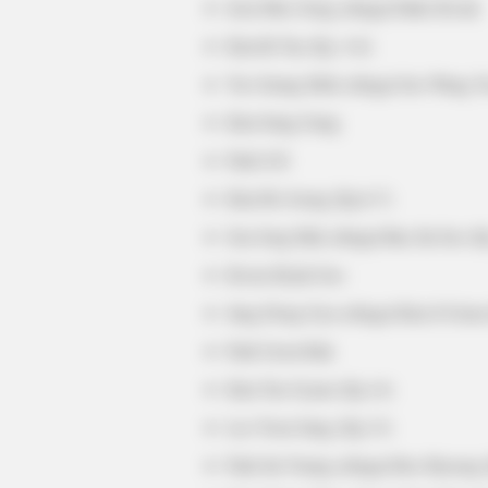
Jeon Moo Song sebagai Elder Kwak
Kim Ik Tae (Ep. 4-6)
PAL GAME
Yoo Seung Mok sebagai Seo Wang Ye
He Was A Famous Actor Before Hi
Plastic Surgery, Guess Who He Is
Kim Sung Gang
Park Ji Il
Kim Ho Joong (Ep.6-7)
Son Jong Hak sebagai Bae Jin Seo (E
Kwon Hyuk Soo
Jung Dong Gyu sebagai Kim Ji Geun
Park Geon Rak
Kim Tae Gyum (Ep.14)
Lee Yoon Sang (Ep.13)
Park Jin Young sebagai Heo Hyeong 