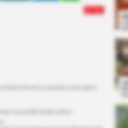
Edit
Bi
Co
Se
An
ro Kebijakan Ekonomi. Ia merupakan seorang anggota
Me
Ve
angan yang memiliki karakter ambisius.
on