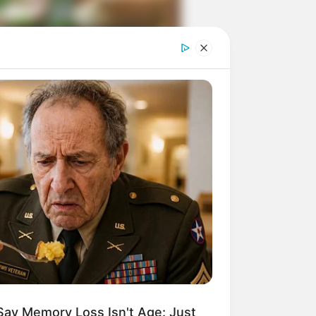
ngka Banget! 10 Pose Lucu
tak yang Bikin Ketawa
mes
byar! 10 Kalimat Baper
kai Bahasa Jawa Ini Bikin
lau Abis
Say Memory Loss Isn't Age: Just