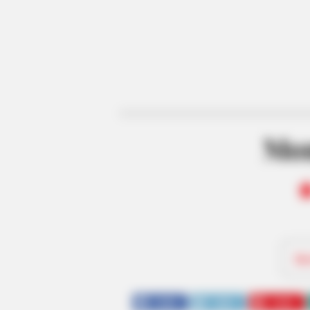
Mo
Be
SHARE
TWEET
SHARE