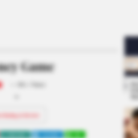
ney Game
-
Se
/10 (- Votes)
Pe
Me
ri Rating & Review
WHATSAPP
TELEGRAM
LINE