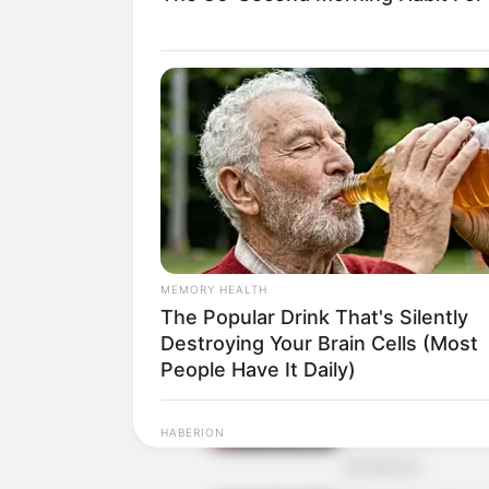
Song Jae Ryong sebagai Kang Nam J
Kim Seung Wook sebagai Kang Won H
Jung Dong Hwan sebagai Chae Byun
Hwang In Joon
Aprilann sebagai Tina Bahama
Kim Yoon Joo sebagai sekretaris
Kim Do Shin sebagai Professor Kim 
MEMORY HEALTH
Penampilan spesial
The Popular Drink That's Silently
Destroying Your Brain Cells (Most
People Have It Daily)
HABERION
Colorado Elk's Surprising Respons
From Tire