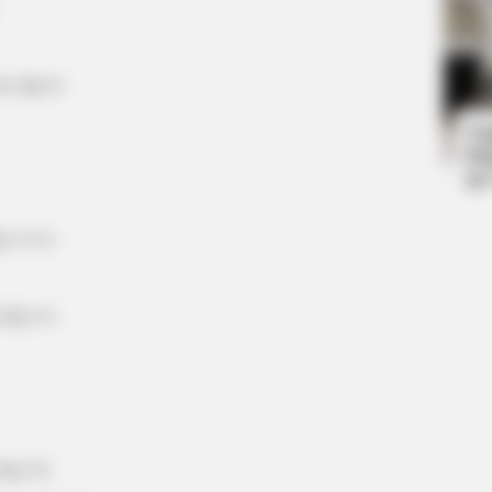
PAINFREE DEVICE
RADA
o (Ep.5)
s
The Joint Pain Breakthrough
The
Everyone's Waiting For
Hid
Ta
Ha
90
p. 9-11)
 (Ep.11)
(Ep.15)