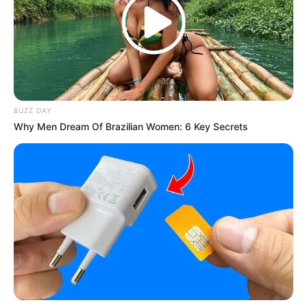
berbahaya.
Untuk babak barunya kali ini, Joon memilih hidup baru sebagai
aktor webtoon. Tentunya sangat menarik sekali bukan? Ia ingin
menjadi aktor webtoon dalam film aksi-komedi ini.
BUZZ DAY
Why Men Dream Of Brazilian Women: 6 Key Secrets