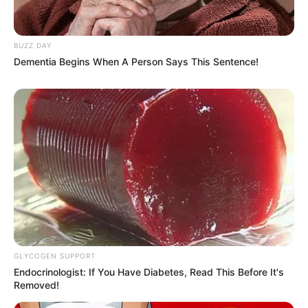
BUZZ DAY
Dementia Begins When A Person Says This Sentence!
Tampil Lebih Modern, 7 Potret
Hasil Renovasi Rumah Berusia
90 Tahun
GLYCOGEN SUPPORT
Endocrinologist: If You Have Diabetes, Read This Before It's
Removed!