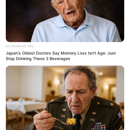
NEUROMIND PRO
Japan's Oldest Doctors Say Memory Loss Isn't Age: Just
Stop Drinking These 3 Beverages
(foto: hancinema)
Film ini disutradarai oleh sutradara bernama Choi Won Sub. Choi
Won Sub sendiri sudah cukup berpengalaman dalam dunia
perfilman, terbukti dari beberapa peran yang ia lakukan sebagai
kru film. Hal ini menunjukkan bahwa hasil yang ia peroleh
merupakan kerja kerasnya selama ini.
Dalam beberapa periode lalu, ia pernah bergabung menjadi