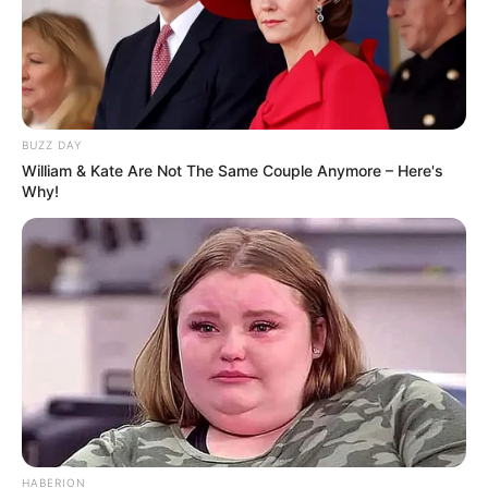
Love Untangled
Murderer Report
BUZZ DAY
William & Kate Are Not The Same Couple Anymore – Here's
Why!
Ginseng Boy 2
My Daughter is a Zombie
Wall to Wall
Ghost Train
HABERION