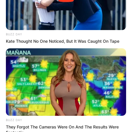
BUZZ DAY
Kate Thought No One Noticed, But It Was Caught On Tape
BUZZ DAY
They Forgot The Cameras Were On And The Results Were