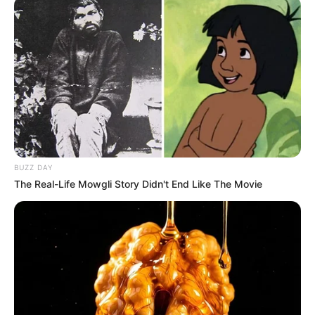
BUZZ DAY
The Real-Life Mowgli Story Didn't End Like The Movie
FILM
Sinopsis Hitman, Ketika