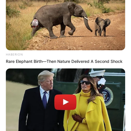
Langka Banget! 10 Pose Lucu
Katak yang Bikin Ketawa
Gemes
HABERION
Rare Elephant Birth—Then Nature Delivered A Second Shock
Ambyar! 10 Kalimat Baper
Pakai Bahasa Jawa Ini Bikin
Galau Abis