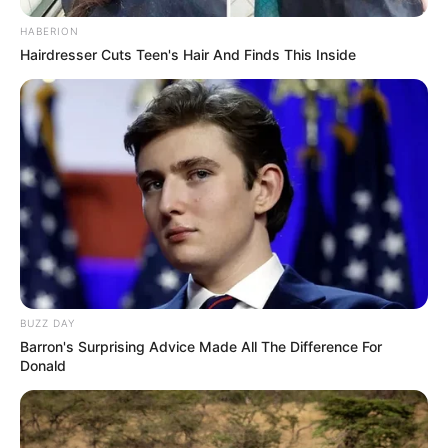
HABERION
Bikin Ngakak, 10 Potret
Hairdresser Cuts Teen's Hair And Finds This Inside
Cosplay Murah Pakai Bahan
Seadanya
Anti Mainstream, 10 Cara
Membawa Barang Belanjaan
Versi Warga Thailand
BUZZ DAY
Barron's Surprising Advice Made All The Difference For
Donald