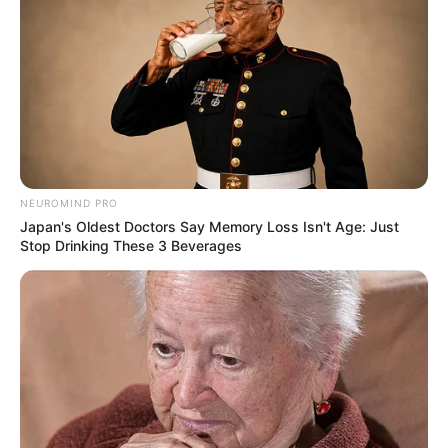
8 Kata Lucu Seputar Malam
Minggu ala Jomblo yang Bikin
Ngenes
NEUROMIND PRO
Japan's Oldest Doctors Say Memory Loss Isn't Age: Just
Stop Drinking These 3 Beverages
10 Desain Kanopi Tempat
Tidur, Serasa Beristirahat di
Kamar Raja