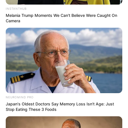
INSTANTHUB
Melania Trump Moments We Can't Believe Were Caught On
Fail! 10 Potret Makanan Gagal
Camera
Dimasak yang Bikin Kamu
Nggak Selera
10 Pose Manekin Anti
Mainstream yang Konyol
Banget
NEUROMIND PRO
Japan's Oldest Doctors Say Memory Loss Isn't Age: Just
Stop Eating These 3 Foods