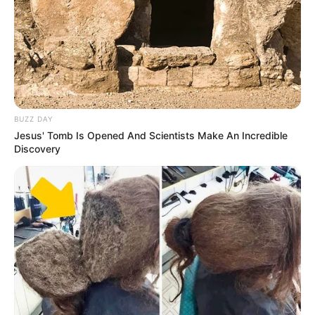
BUZZ DAY
Jesus' Tomb Is Opened And Scientists Make An Incredible
Discovery
Serem! 9 Chat Ojek Online &
Pelanggan Ini Bikin Auto
Merinding