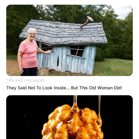
HOME
INSPIRASI
STYLE
FILM &
NGAKAK
QUOTES
HYPE
MORE
SERIES
TIPS AND LIFE HACKS
They Said Not To Look Inside... But This Old Woman Did!