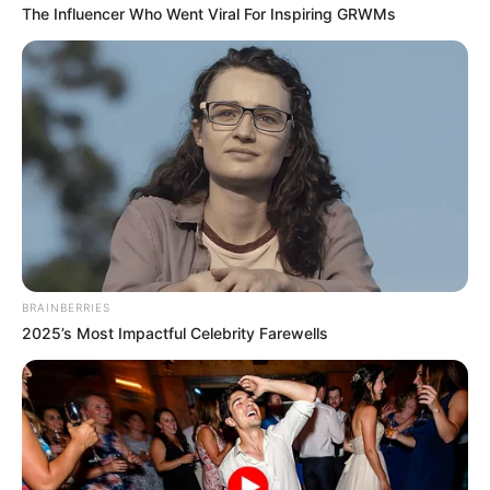
The Influencer Who Went Viral For Inspiring GRWMs
10 Pose Manekin Anti
Mainstream yang Konyol
Banget
BRAINBERRIES
2025’s Most Impactful Celebrity Farewells
8 Kata Lucu Seputar Malam
Minggu ala Jomblo yang Bikin