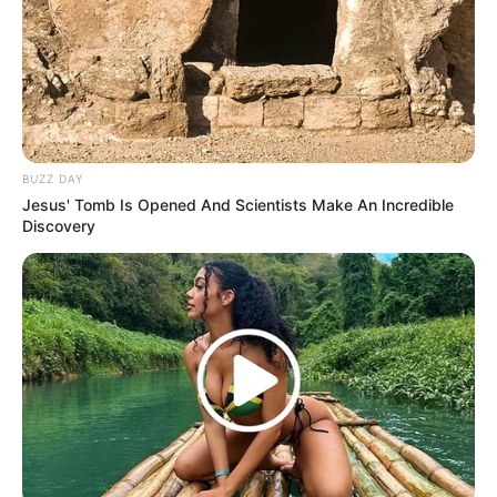
Saraswati, Mahdy Reza, Dian Nitami, Callista Arum, dan masih
banyak lagi.
BUZZ DAY
Jesus' Tomb Is Opened And Scientists Make An Incredible
Discovery