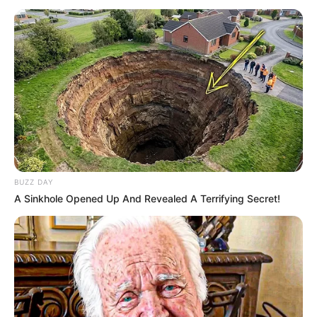
BUZZ DAY
A Sinkhole Opened Up And Revealed A Terrifying Secret!
SERIES
Sinopsis Buku Harian Seorang