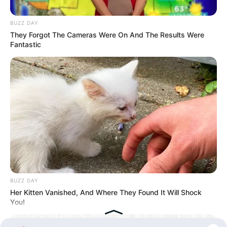
90 Tahun
BUZZ DAY
They Forgot The Cameras Were On And The Results Were
Fantastic
BUZZ DAY
Her Kitten Vanished, And Where They Found It Will Shock
You!