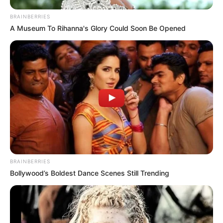
BRAINBERRIES
A Museum To Rihanna's Glory Could Soon Be Opened
LIHAT ARTIKEL LAINNYA
BRAINBERRIES
Bollywood’s Boldest Dance Scenes Still Trending
Bukan Karena Tak Cinta
Tangan diatas