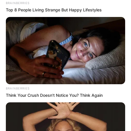
BRAINBERRIES
Top 8 People Living Strange But Happy Lifestyles
Anti Mainstream, 10 Cara
Membawa Barang Belanjaan
Versi Warga Thailand
BRAINBERRIES
Think Your Crush Doesn't Notice You? Think Again
Langka Banget! 10 Pose Lucu
Katak yang Bikin Ketawa
Gemes