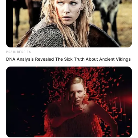
Preman Pensiun 9
Romansa Kampung
Dangdut
BRAINBERRIES
DNA Analysis Revealed The Sick Truth About Ancient Vikings
Cinta Di Ujung Sajadah
Samuel