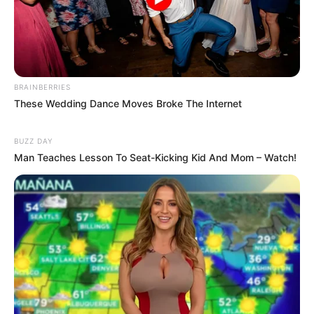
Ngenes
BRAINBERRIES
These Wedding Dance Moves Broke The Internet
10 Desain Kanopi Tempat
BUZZ DAY
Tidur, Serasa Beristirahat di
Man Teaches Lesson To Seat-Kicking Kid And Mom – Watch!
Kamar Raja
Tampil Lebih Modern, 7 Potret
Hasil Renovasi Rumah Berusia