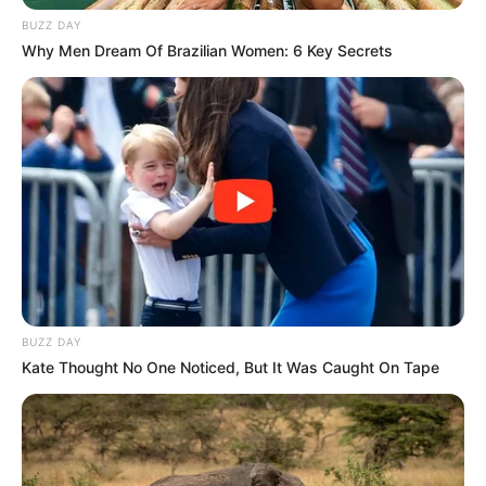
BUZZ DAY
Why Men Dream Of Brazilian Women: 6 Key Secrets
(foto: instagram/sctv)
BUZZ DAY
Kate Thought No One Noticed, But It Was Caught On Tape