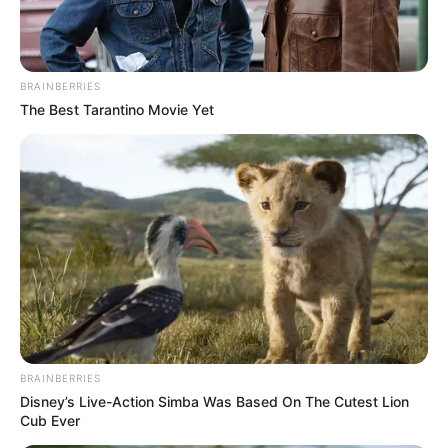
BRAINBERRIES
The Best Tarantino Movie Yet
Serem! 9 Chat Ojek Online &
Pelanggan Ini Bikin Auto
Merinding
Bikin Ngakak, 10 Potret
BRAINBERRIES
Cosplay Murah Pakai Bahan
Disney’s Live-Action Simba Was Based On The Cutest Lion
Seadanya
Cub Ever