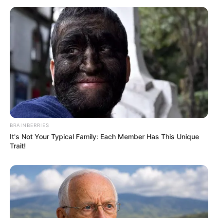
10 Pose Manekin Anti
Mainstream yang Konyol
Banget
BRAINBERRIES
It's Not Your Typical Family: Each Member Has This Unique
Trait!
8 Kata Lucu Seputar Malam
Minggu ala Jomblo yang Bikin