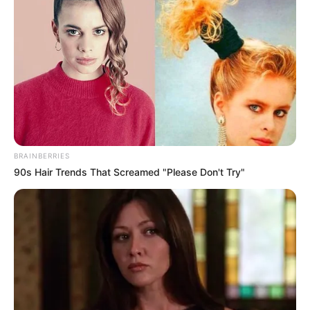
LIHAT ARTIKEL LAINNYA
BRAINBERRIES
90s Hair Trends That Screamed "Please Don't Try"
Apa Itu Nunchi, Gaya
Legenda Gumiho,
Hidup Bahagia yang
Siluman Rubah Berekor
Populer di Korea
Sembilan yang Berwujud
Perempuan Cantik