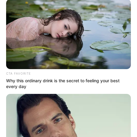
Anti Mainstream, 10 Cara
Membawa Barang Belanjaan
Versi Warga Thailand
CTA FAVORITE
Why this ordinary drink is the secret to feeling your best
every day
Langka Banget! 10 Pose Lucu
Katak yang Bikin Ketawa
Gemes