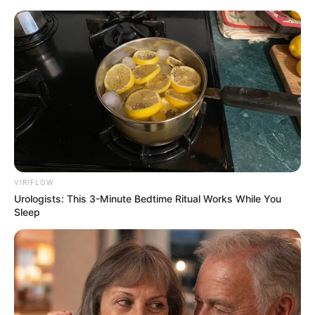
HOME
INSPIRASI
STYLE
FILM &
NGAKAK
QUOTES
HYPE
MORE
SERIES
VIRIFLOW
Urologists: This 3-Minute Bedtime Ritual Works While You
Sleep