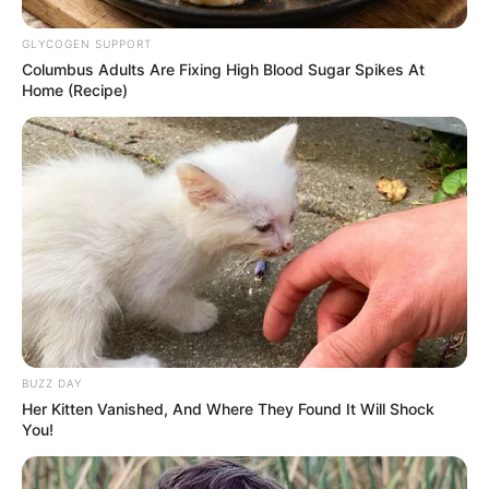
baik secara nasional, maupun internasional. Sementara, Ji min
yang merupakan leader dan rapper utama grup vokal wanita AOA
GLYCOGEN SUPPORT
memiliki nama lengkap Shin Ji Min.
Columbus Adults Are Fixing High Blood Sugar Spikes At
Home (Recipe)
Baca juga:
Musuh Jadi Kekasih, 5 Drama Korea ini
Buktikan Kekuatan Takdir
6. Park Bo Young vs Lee Bo Young
BUZZ DAY
Her Kitten Vanished, And Where They Found It Will Shock
You!
(foto: coppamagz)