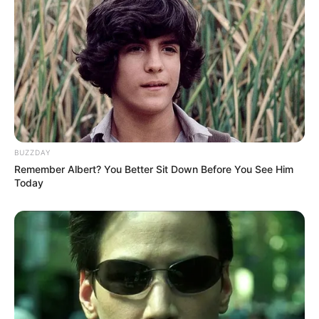
Meskipun memiliki nama depan dan rentang umur yang relatif
jauh, kedua artis ini juga sering tertukar satu sama lain.
Park Bo Young, pemeran drama “Strong Woman Do Bong Soon”
lahir di tahun 1990.
Sementara, Lee Bo Young, istri dari aktor terkenal Ji Sung lahir
pada tahun 1979 dan terkenal melalui drama “I Can Hear Your
Voice” dan “Whisper”
BUZZDAY
7. MinAh (Girl’s Day) vs MinAh (AOA)
Remember Albert? You Better Sit Down Before You See Him
Today
(foto: twitter)
Salah satu anggota AOA lain yang memiliki nama serupa dengan
selebriti lain adalah MinAh. MinAh atau dengan nama asli Kwon
Min Ah merupakan penyanyi, artis dan rapper dari girlband AOA.