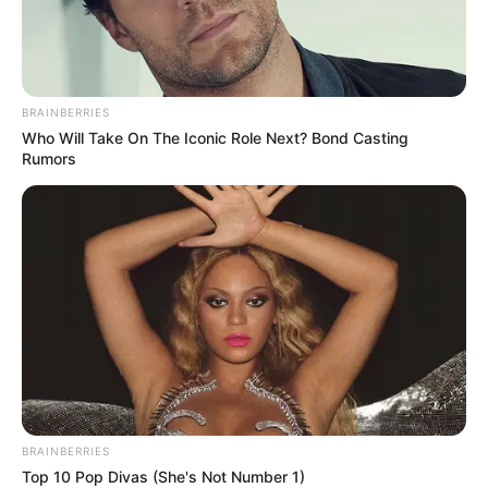
BRAINBERRIES
Who Will Take On The Iconic Role Next? Bond Casting
Rumors
Ambyar! 10 Kalimat Baper
Pakai Bahasa Jawa Ini Bikin
Galau Abis
Fail! 10 Potret Makanan Gagal
BRAINBERRIES
Dimasak yang Bikin Kamu
Top 10 Pop Divas (She's Not Number 1)
Nggak Selera