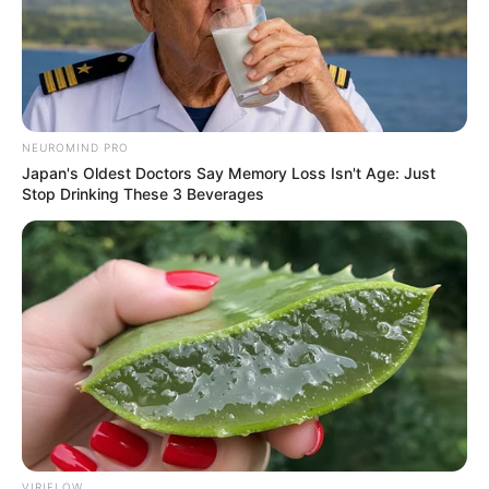
Ngenes
NEUROMIND PRO
Japan's Oldest Doctors Say Memory Loss Isn't Age: Just
Stop Drinking These 3 Beverages
10 Desain Kanopi Tempat
Tidur, Serasa Beristirahat di
Kamar Raja
Tampil Lebih Modern, 7 Potret
VIRIFLOW