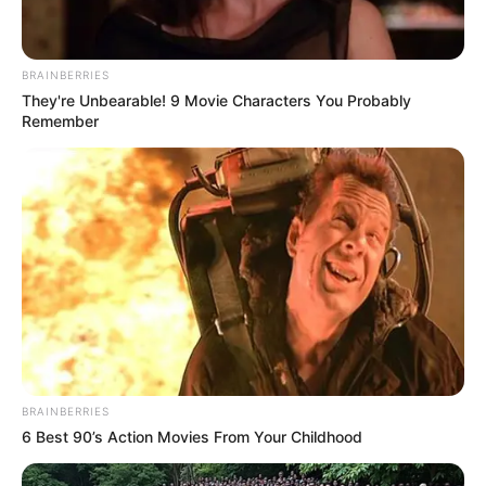
BRAINBERRIES
Jimin CLASS:y
Bak Aktris, 10 Model
They're Unbearable! 9 Movie Characters You Probably
Rambut Pendek ala Korea
Remember
Ji Soo
10 Nama Panggilan
Dalam Bahasa Korea,
Banyak Dipakai di Drakor
BRAINBERRIES
6 Best 90’s Action Movies From Your Childhood