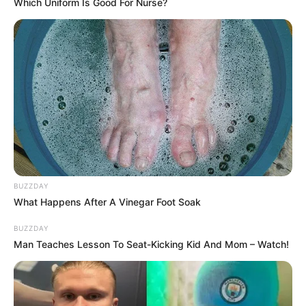
Which Uniform Is Good For Nurse?
Sementara itu, salah satu artis senior yang aktif di berbagai film,
drama hingga variety show juga memiliki nama serupa, yaitu Kim
Ji Soo. Keduanya masih aktif berkarir hingga sekarang.
4. Lee Min Hyuk (BtoB) vs Lee Min Hyuk (Block B)
(foto: kprofiles)
BUZZDAY
Salah satu anggota boyband BtoB yang debut pada tahun 2012 di
What Happens After A Vinegar Foot Soak
M! Countdown memiliki nama lengkap Lee Min Hyuk.
BUZZDAY
Pria tampan ini masih aktif bernyanyi dan menulis lagu hingga
Man Teaches Lesson To Seat-Kicking Kid And Mom – Watch!
sekarang. Sementara, B-Bomb, salah satu anggota dari Block B
juga memiliki nama asli Lee Min Hyuk.
5. Jimin (BTS) vs Jimin (AOA)