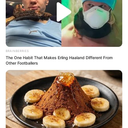
BRAINBERRIES
The One Habit That Makes Erling Haaland Different From
Other Footballers
(foto: elitedaily)
Anggota dari boyband Bangtan Boys atau yang lebih dikenal
dengan BTS memiliki nama asli Park Ji Min. Ia pertama kali debut
bersama anggotanya pada 13 Juni 2013 di M! Music Countdown.
Sekarang, BTS merupakan salah satu boyband paling terkemuka,