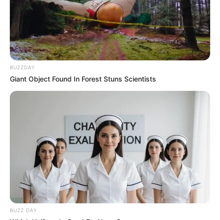
Ji Soo, salah satu aktor yang telah berperan dalam berbagai drama,
diantaranya “Angry Mom”, “Cheer Up!” Dan “Scarlet Heart :
Ryeo” memiliki nama asli Kim Ji Soo.
BUZZDAY
Giant Object Found In Forest Stuns Scientists
BUZZ DAY