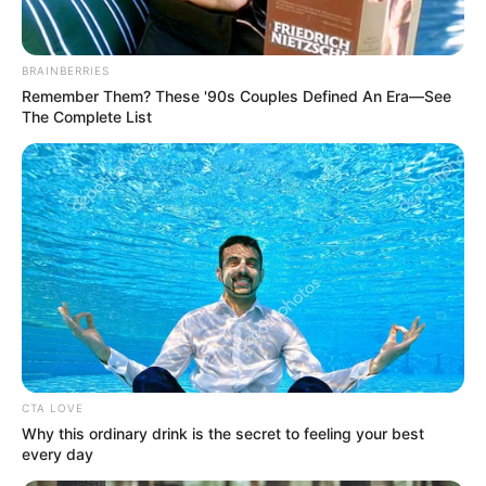
BRAINBERRIES
Remember Them? These '90s Couples Defined An Era—See
The Complete List
CTA LOVE
LIHAT ARTIKEL LAINNYA
Why this ordinary drink is the secret to feeling your best
every day