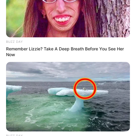
BUZZ DAY
Remember Lizzie? Take A Deep Breath Before You See Her
Mute
Now
(foto: korcan50years)
2. Hampir sama dengan panggilan formal, untuk
BUZZ DAY