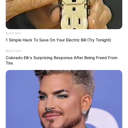
BUZZ DAY
1 Simple Hack To Save On Your Electric Bill (Try Tonight)
Oh Begini Ternyata, 10
Unik dan Lucu! Begini
Potret Before After Gaya
Panggilan Sayang 10 Idol
BUZZ DAY
Rambut Seperti Pemain
KPop dari Fans Indonesia
Colorado Elk's Surprising Response After Being Freed From
Drama Korea
Tire
TULIS KOMENTAR
Alamat email Anda tidak akan dipublikasikan.
Ruas yang wajib ditandai
*