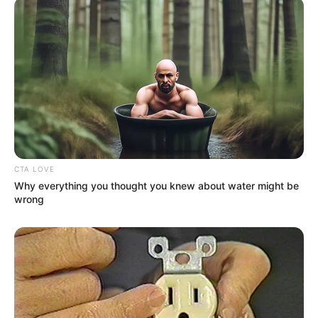
Apa Itu Nunchi, Gaya
Legenda Gumiho,
Hidup Bahagia yang
Siluman Rubah Berekor
Populer di Korea
Sembilan yang Berwujud
Perempuan Cantik
CTA LOVE
Why everything you thought you knew about water might be
wrong
Bak Aktris, 10 Model
10 Gaya Outfit Casual Ala
Rambut Pendek ala Korea
Cewek Korea, Bikin Jatuh
Hati