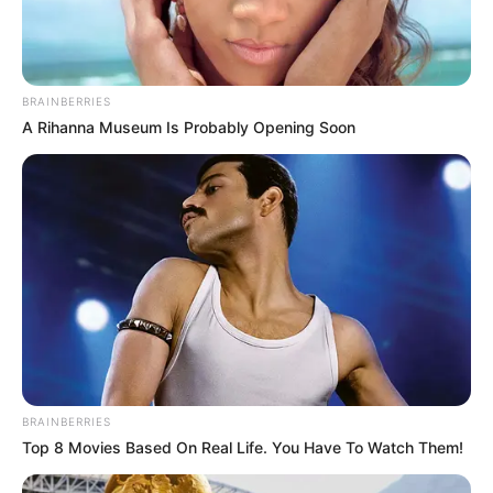
(foto: sbs)
5. Untuk Kakek Nenek, Haraboji untuk kakek dan
BRAINBERRIES
Halmoni untuk nenek
A Rihanna Museum Is Probably Opening Soon
BRAINBERRIES
Top 8 Movies Based On Real Life. You Have To Watch Them!
(foto: pexels/tristanle)