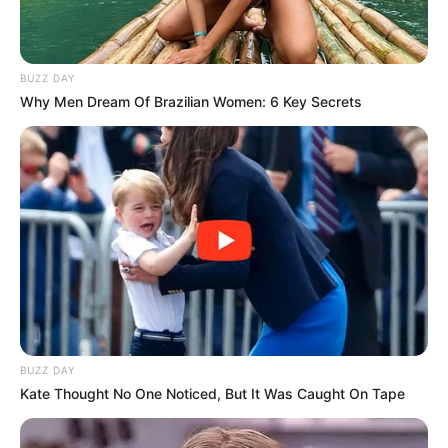
BUZZ DAY
Why Men Dream Of Brazilian Women: 6 Key Secrets
(foto: instagram/beloved.junho)
BUZZ DAY
Kate Thought No One Noticed, But It Was Caught On Tape