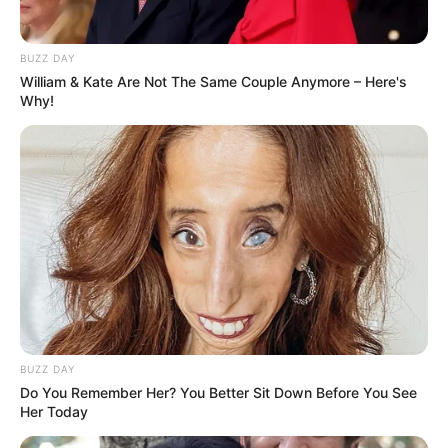
Serem! 9 Chat Ojek Online &
Pelanggan Ini Bikin Auto
Merinding
BUZZ DAY
William & Kate Are Not The Same Couple Anymore – Here's
Why!
Bikin Ngakak, 10 Potret
Cosplay Murah Pakai Bahan
Seadanya
BUZZ DAY
Do You Remember Her? You Better Sit Down Before You See
Her Today