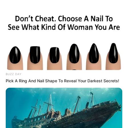
HOME
INSPIRASI
STYLE
FILM &
NGAKAK
QUOTES
HYPE
MORE
SERIES
BUZZ DAY
Pick A Ring And Nail Shape To Reveal Your Darkest Secrets!