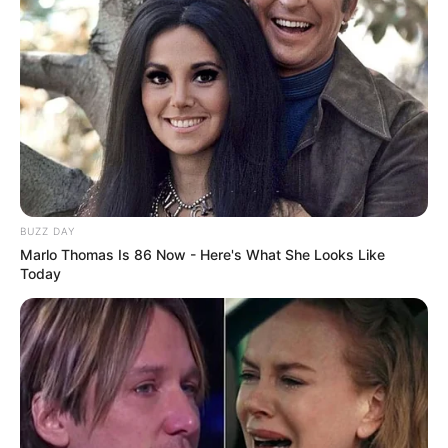
Anti Mainstream, 10 Cara
Membawa Barang Belanjaan
Versi Warga Thailand
BUZZ DAY
Marlo Thomas Is 86 Now - Here's What She Looks Like
Langka Banget! 10 Pose Lucu
Today
Katak yang Bikin Ketawa
Gemes