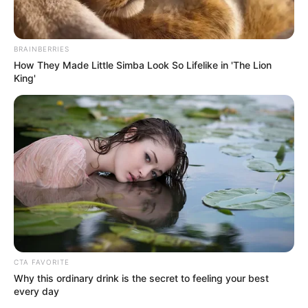
yang digunakan untuk orang yang sudah paruh baya.
Hati-hati ya panggilan ini sensitif
BRAINBERRIES
How They Made Little Simba Look So Lifelike in 'The Lion
King'
(foto: kr.hanx)
8. Drama Korea tema pendidikan kerap mendengar
CTA FAVORITE
Why this ordinary drink is the secret to feeling your best
kata Sunbae yang artinya kakak senior. Ada juga
every day
Sunbae-nim untuk lebih formal