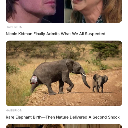
Ambyar! 10 Kalimat Baper
Pakai Bahasa Jawa Ini Bikin
Galau Abis
HABERION
Nicole Kidman Finally Admits What We All Suspected
Fail! 10 Potret Makanan Gagal
Dimasak yang Bikin Kamu
Nggak Selera
HABERION
Rare Elephant Birth—Then Nature Delivered A Second Shock