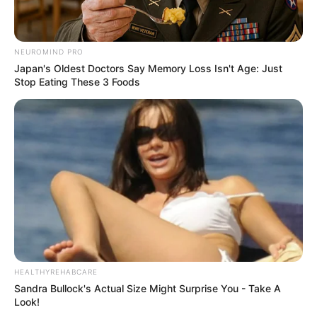
NEUROMIND PRO
10 Desain Kanopi Tempat
Japan's Oldest Doctors Say Memory Loss Isn't Age: Just
Tidur, Serasa Beristirahat di
Stop Eating These 3 Foods
Kamar Raja
Tampil Lebih Modern, 7 Potret
Hasil Renovasi Rumah Berusia
90 Tahun
HEALTHYREHABCARE
Sandra Bullock's Actual Size Might Surprise You - Take A
Look!