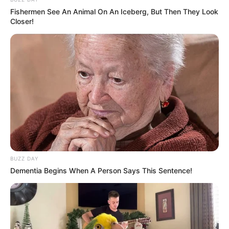
lebih akrab Ayah dipanggil Appa, sedangkan untuk
Fishermen See An Animal On An Iceberg, But Then They Look
Ibu dipanggil Eomma
Closer!
BUZZ DAY
(foto: dramabeans)
Dementia Begins When A Person Says This Sentence!
3. Untuk panggilan satu ini sudah sering didengar
yaitu Hyung atau Oppa. Dimana Hyung digunakan
memanggil kakak cowok dari cowok, sedangkan
Oppa untuk cewek kepada kakak cowok