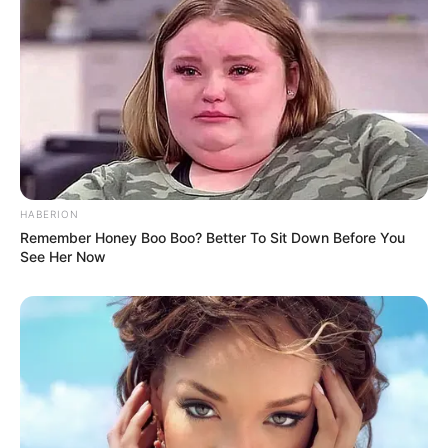
4. Sedangkan untuk kakak cewek dari cewek
dipanggil Onnie dan dari cowok ke kakak cewek
dipanggil Noona
HABERION
Remember Honey Boo Boo? Better To Sit Down Before You
See Her Now