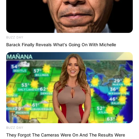
Bahasa Korea, Banyak Dipakai
di Drakor
Penulis:
mira
|
13 Juli 2022
BUZZ DAY
Barack Finally Reveals What's Going On With Michelle
Setiap negara memiliki nama panggilan tersendiri untuk orang
lain. Beberapa panggilan ini bisa digunakan untuk orang yang
lebih tua, lebih muda atau seumuran tergantung jenis kelamin
masing-masing.
Namun panggilan ini tak sama setiap negara, misalnya kalau di
Indonesia memanggil orang tua perempuan dengan ibu, lain
halnya di Korea yang memanggil Omoni.
Mungkin panggilan tersebut sangat asing di telinga, tapi bagi
BUZZ DAY
penggemar drakor panggilan itu sudah tak asing lagi. Tak hanya
They Forgot The Cameras Were On And The Results Were