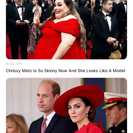
BUZZ DAY
Chrissy Metz Is So Skinny Now And She Looks Like A Model