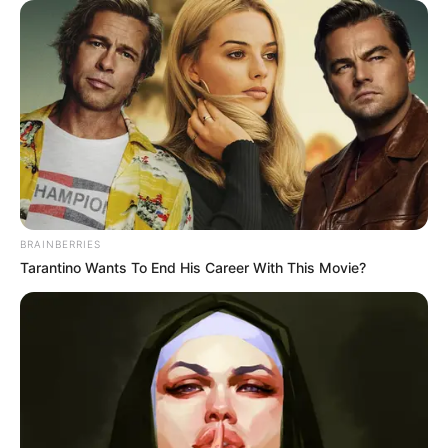
BRAINBERRIES
Tarantino Wants To End His Career With This Movie?
(foto: soompi)
9. Sedangkan kakak senior kepada adik kelas
biasanya memanggil
Hoobae. Tapi jarang dipakai,
kebanyakan memanggil nama