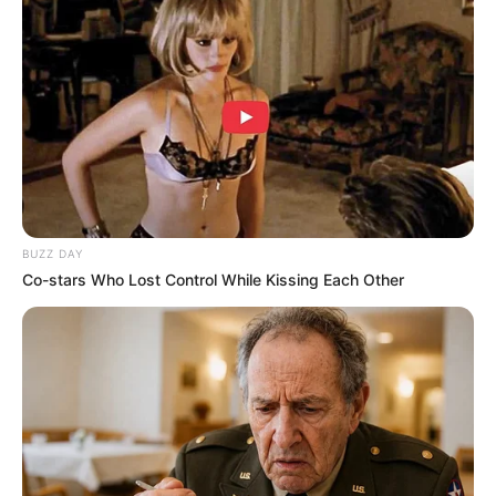
10 Pose Manekin Anti
Mainstream yang Konyol
Banget
BUZZ DAY
Co-stars Who Lost Control While Kissing Each Other
8 Kata Lucu Seputar Malam
Minggu ala Jomblo yang Bikin
Ngenes