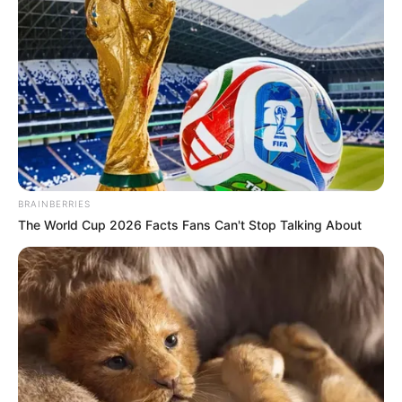
6. Kalau sering mendengar kata anak di Indonesia,
sedangkan di Korea anak perempuan dipanggil Ttal
sedangkan laki-laki dipanggil Adeul
BRAINBERRIES
The World Cup 2026 Facts Fans Can't Stop Talking About
(foto: asianwiki)
7. Ahjumma untuk wanita dan Ahjussi untuk pria