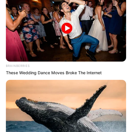
BRAINBERRIES
These Wedding Dance Moves Broke The Internet
(foto: instagram/songseungheon1005)
Baca juga:
Bisa jadi Wallpaper, 10 Fanart Idol KPop yang
Keren Banget Mirip Asli
Kalau mau pergi ke Korea Selatan, gak ada salahnya
menghafalkan nama panggilan ini sebelum berangkat. Biar gak
salah manggil orang.