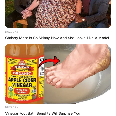
Anti Mainstream, 10 Cara
Membawa Barang Belanjaan
Versi Warga Thailand
BUZZDAY
Chrissy Metz Is So Skinny Now And She Looks Like A Model
Langka Banget! 10 Pose Lucu
Katak yang Bikin Ketawa
Gemes
BUZZDAY
Vinegar Foot Bath Benefits Will Surprise You