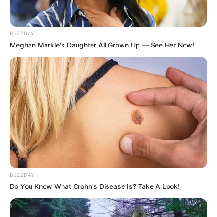
BUZZDAY
Meghan Markle's Daughter All Grown Up — See Her Now!
BUZZDAY
Do You Know What Crohn's Disease Is? Take A Look!
LIHAT ARTIKEL LAINNYA