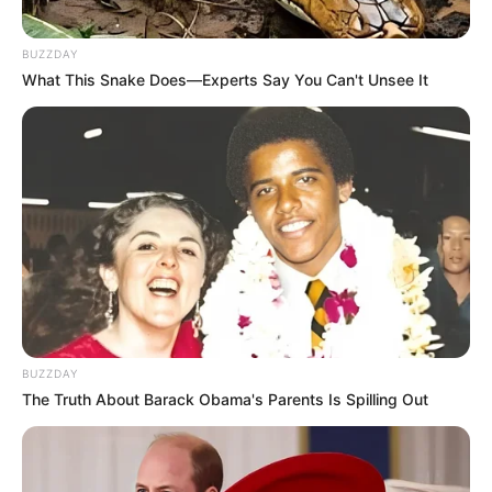
BUZZDAY
What This Snake Does—Experts Say You Can't Unsee It
10 Kuliner Wajib di Coba
Saat Liburan ke Korea
Selatan
TULIS KOMENTAR
Alamat email Anda tidak akan dipublikasikan.
Ruas yang wajib ditandai
*
BUZZDAY
The Truth About Barack Obama's Parents Is Spilling Out