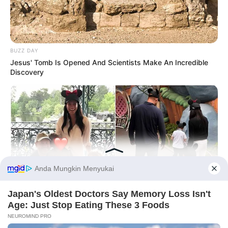
BUZZ DAY
Jesus' Tomb Is Opened And Scientists Make An Incredible
Discovery
Before You Go
HERBEAUTY
Harry And Meghan Share Rare Photos For Lilibet's 5th
PRIVACY POLICY
DISCLAIMER
HUBUNGI KAMI
IKLAN