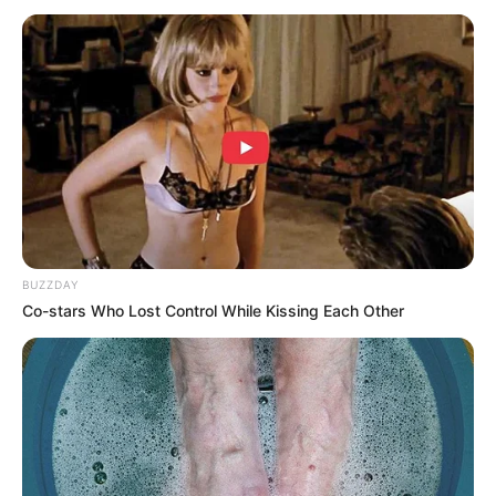
BUZZDAY
Co-stars Who Lost Control While Kissing Each Other
KULINER
Sejarah Rendang, Kuliner Khas