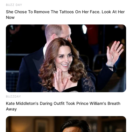
jenis.
BUZZ DAY
She Chose To Remove The Tattoos On Her Face. Look At Her
Ada yang untuk acara adat yang berbentuk sajian 1 kg daging
Now
yang tidak dipotong-potong. Ada juga yang untuk konsumsi
sehari-hari, biasanya 1 kg daging dipotong jadi 20 bagian.
Orang Minangkabau yang merantau membuatnya
semakin terkenal di seluruh Indonesia
BUZZDAY
Kate Middleton's Daring Outfit Took Prince William's Breath
Away