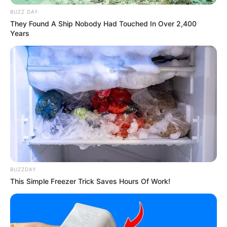
BUZZ DAY
Jadi, sebenarnya sejarah rendang adalah sebuah teknik memasak,
They Found A Ship Nobody Had Touched In Over 2,400
dan bukan nama masakannya sendiri. Memang hidangan ini
Years
menduduki kasta yang tertinggi di antara daftar hidangan khas
Minangkabau yang lain.
Selama proses memasak, ada nilai sikap kesabaran,
ketekunan, dan kebijaksanaan
BUZZDAY
This Simple Freezer Trick Saves Hours Of Work!