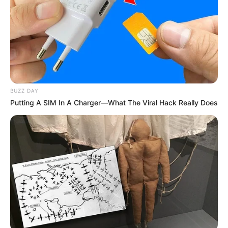
(foto: shutterstock)
Masyarakat Minang zaman dahulu menyebutnya dengan
kepalo
samba
atau induk dari makanan dalam adat Minangkabau.
BUZZ DAY
Putting A SIM In A Charger—What The Viral Hack Really Does