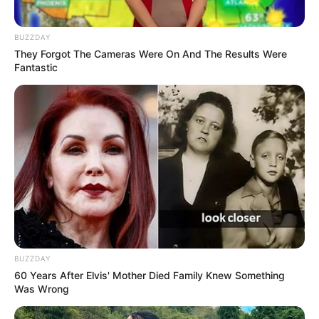
memasukkannya sebagai salah satu dari lima kuliner khas
Indonesia bersama dengan nasi goreng, soto, gado-gado, dan sate.
BUZZDAY
TAGS
#KULINER
KHAS MINANGKABAU
RENDANG
They Forgot The Cameras Were On And The Results Were
Fantastic
BUZZDAY
60 Years After Elvis' Mother Died Family Knew Something
Was Wrong