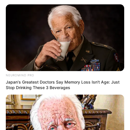
HOME
INSPIRASI
STYLE
FILM &
NGAKAK
QUOTES
HYPE
MORE
SERIES
NEUROMIND PRO
Japan's Greatest Doctors Say Memory Loss Isn't Age: Just
Stop Drinking These 3 Beverages