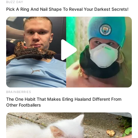
BUZZ DAY
masakan Minangkabau lainnya
Pick A Ring And Nail Shape To Reveal Your Darkest Secrets!
BRAINBERRIES
The One Habit That Makes Erling Haaland Different From
Other Footballers
(foto: shutterstock)
Jika dirunut ke belakang, sejarah rendang terbuat dari bahan
daging kerbau. Momen untuk menikmatinya hanya pada saat
acara adat tertentu. Proses memasaknya sangat lama dan butuh