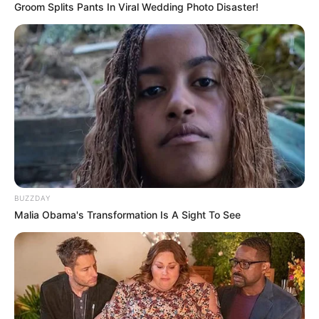
Serem! 9 Chat Ojek Online &
Groom Splits Pants In Viral Wedding Photo Disaster!
Pelanggan Ini Bikin Auto
Merinding
Bikin Ngakak, 10 Potret
Cosplay Murah Pakai Bahan
Seadanya
BUZZDAY
Malia Obama's Transformation Is A Sight To See