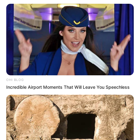
10 Desain Kanopi Tempat
Tidur, Serasa Beristirahat di
Kamar Raja
OHI BLOG
Incredible Airport Moments That Will Leave You Speechless
Tampil Lebih Modern, 7 Potret
Hasil Renovasi Rumah Berusia
90 Tahun