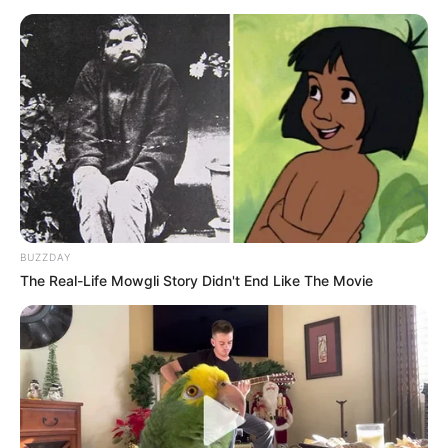
Ambyar! 10 Kalimat Baper
Pakai Bahasa Jawa Ini Bikin
Galau Abis
BUZZDAY
Fail! 10 Potret Makanan Gagal
The Real-Life Mowgli Story Didn't End Like The Movie
Dimasak yang Bikin Kamu
Nggak Selera