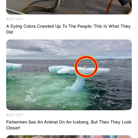
BUZZ DAY
A Dying Cobra Crawled Up To The People: This Is What They
Did
8 Kata Lucu Seputar Malam
Minggu ala Jomblo yang Bikin
Ngenes
BUZZ DAY
10 Desain Kanopi Tempat
Fishermen See An Animal On An Iceberg, But Then They Look
Tidur, Serasa Beristirahat di
Closer!
Kamar Raja