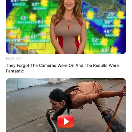
Fail! 10 Potret Makanan Gagal
Dimasak yang Bikin Kamu
Nggak Selera
BUZZ DAY
They Forgot The Cameras Were On And The Results Were
Fantastic
10 Pose Manekin Anti
Mainstream yang Konyol
Banget