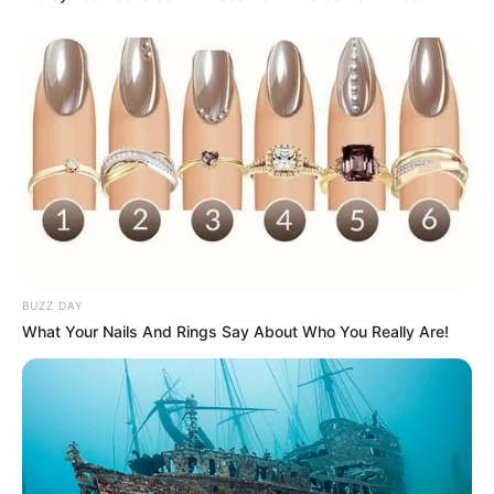
Love Untangled
Murderer Report
BUZZ DAY
What Your Nails And Rings Say About Who You Really Are!
Ginseng Boy 2
My Daughter is a Zombie