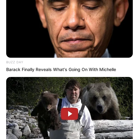
Bikin Ngakak, 10 Potret
Cosplay Murah Pakai Bahan
Seadanya
BUZZ DAY
Barack Finally Reveals What's Going On With Michelle
Anti Mainstream, 10 Cara
Membawa Barang Belanjaan
Versi Warga Thailand