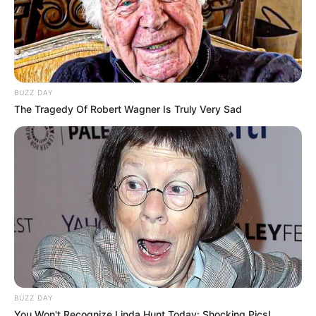
Baca juga:
6 Fakta Menarik Di Balik Pembuatan Glass, Film
Superhero Penuh Twist
5. Swing Kids (2018)
BUZZ DAY
The Tragedy Of Robert Wagner Is Truly Very Sad
BUZZ DAY
You Won't Recognize Linda Hunt Today: Shocking Pics!