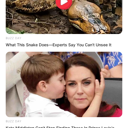
di ruangan DVD bang no. 7. Hingga suatu saat keduanya harus
menghadapi situasi yang sulit.
4. Along With the Gods 1 dan 2 (2017 & 2018)
BUZZ DAY
What This Snake Does—Experts Say You Can't Unsee It
BUZZ DAY
Kate Middleton Can't Stop Finding These In Prince Louis's