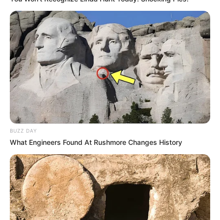
Swing Kids merupakan film terbaru D.O yang rilis Desember
2018 dan baru masuk ke layar bioskop Indonesia Januari 2019.
Swing Kids merupakan film hasil arahan Kang Hyung Chul.
Selain D.O, dalam film ini juga terlibat Park Hye-soo dan Oh
Jung-se.
Swing Kids merupakan film hasil adaptasi drama musikal berjudul
sama. Bercerita tentang tentara Korea Utara Rho Ki Soo (D.O)
yang jatuh cinta dengan tarian
tap-dance
sejak pertama kali ia lihat
BUZZ DAY
dalam pertunjukan di dalam penjara.
What Engineers Found At Rushmore Changes History
Ki Soo pun mengejar ambisinya untuk menjadi penari handal.
Banyak yang berkomentar positif tentang film ini. Penasaran? Cek
cuplikannya di atas.
Bagaimana? Film-film yang direkomendasikan Dailysia seru-seru
bukan? Film-film yang pernah dibintangi oleh D.O memang