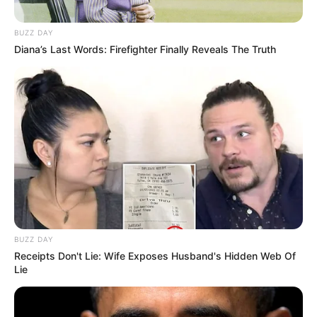
BUZZ DAY
Diana’s Last Words: Firefighter Finally Reveals The Truth
Serem! 9 Chat Ojek Online &
BUZZ DAY
Pelanggan Ini Bikin Auto
Receipts Don't Lie: Wife Exposes Husband's Hidden Web Of
Merinding
Lie