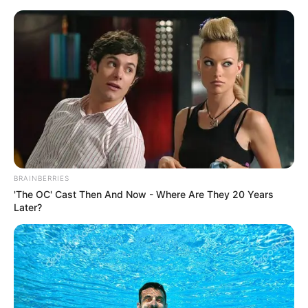
HOME
INSPIRASI
STYLE
FILM &
NGAKAK
QUOTES
HYPE
MORE
SERIES
BRAINBERRIES
'The OC' Cast Then And Now - Where Are They 20 Years
Later?