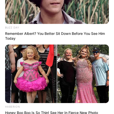
BUZZ DAY
Remember Albert? You Better Sit Down Before You See Him
Today
LIHAT ARTIKEL LAINNYA
HABERION
Honey Boo Boo Is So Thin! See Her In Fierce New Photo