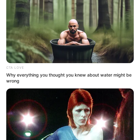
Salah satunya adalah Beom Sil (D.O) yang jatuh cinta dengan
temannya sendiri Soo-ok (Kim So Hyun). Dalam film ini juga
bercerita tentang persahabatan loh.
Berkat aktingnya yang keren, D.O berhasil meraih penghargaan
Most Popular Actor
Baeksang Arts Awards
ke-53
dalam ajang
tahun 2016.
2. My Annoying Brother (2016)
CTA LOVE
Why everything you thought you knew about water might be
wrong