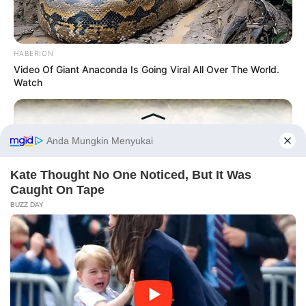
HABERION
Video Of Giant Anaconda Is Going Viral All Over The World.
Watch
Before You Go
PRIVACY POLICY
DISCLAIMER
HUBUNGI KAMI
IKLAN
HABERION
Rare Elephant Birth—Then Nature Delivered A Second Shock