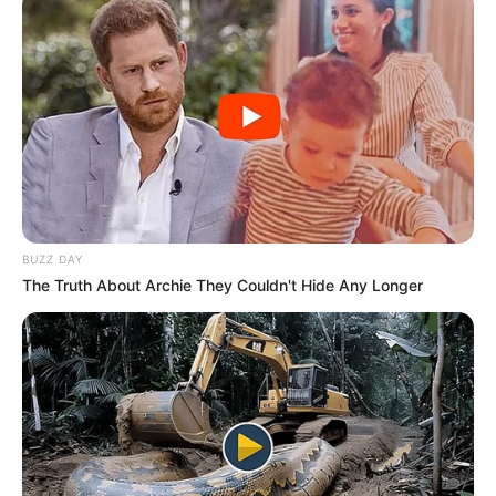
Tampil Lebih Modern, 7 Potret
Hasil Renovasi Rumah Berusia
90 Tahun
BUZZ DAY
The Truth About Archie They Couldn't Hide Any Longer