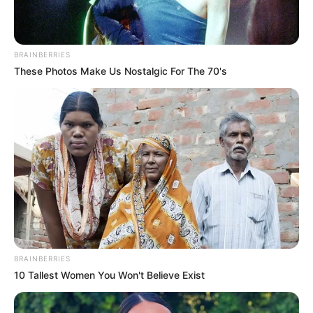
BRAINBERRIES
These Photos Make Us Nostalgic For The 70's
Dalam film My Annoying Brother, Kyung Soo berkesempatan
untuk beradu akting dengan aktor kawakan Jo Jung Suk dan Park
Shin Hye.
BRAINBERRIES
10 Tallest Women You Won't Believe Exist