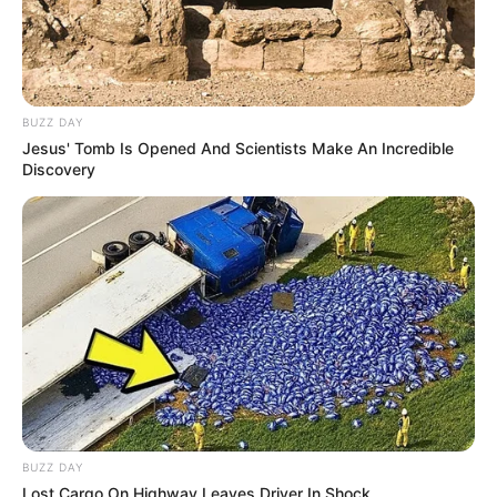
beragam, tidak hanya drama namun juga komedi. Kira-kira film
favorit kamu yang mana?
TAGS
D.O.
EXO
FILM
FILM DIBINTANGI D.O EXO
FILM KOREA
BUZZ DAY
Jesus' Tomb Is Opened And Scientists Make An Incredible
Discovery
BUZZ DAY
Lost Cargo On Highway Leaves Driver In Shock