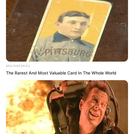
Rekomendasi Film yang Pernah
Dibintangi D.O EXO
Penulis:
yuliana
|
24 Januari 2019
Siapa yang kenal dengan lelaki tampan dan bertalenta ini?
BRAINBERRIES
D.O yang memiliki nama asli Do Kyung Soo selain berkecimpung
The Rarest And Most Valuable Card In The Whole World
di dunia tarik suara bersama EXO juga melebarkan sayapnya di
dunia seni peran.
Lelaki dengan rasi bintang Capricorn ini memulai debut
beraktingnya sejak tahun 2014 silam. Film pertama yang ia
bintangi adalah Cart.
Walaupun hanya berperan sebagai pemain pendukung namun D.O
berhasil mendapatkan nominasi di beberapa penghargaan seperti