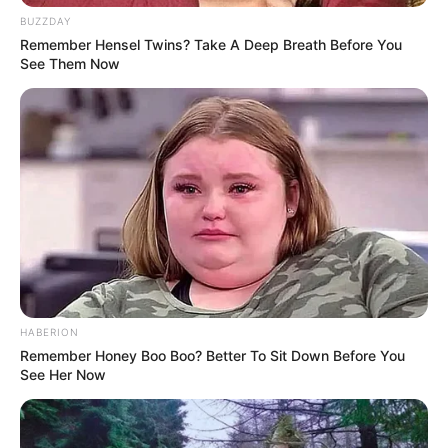
Hobi: Olahraga
BUZZDAY
Facebook: –
Remember Hensel Twins? Take A Deep Breath Before You
See Them Now
X:
@sahilata
Threads:
@sahilahisyam
Instagram:
@sahilahisyam
TikTok:
@sahilahisyam8
YouTube: –
Tinggi, Berat, & Penampilan Fisik
Tinggi Badan: 166 cm
HABERION
Berat Badan: –
Remember Honey Boo Boo? Better To Sit Down Before You
Golongan Darah: –
See Her Now
Warna Rambut:
Warna Mata: Coklat