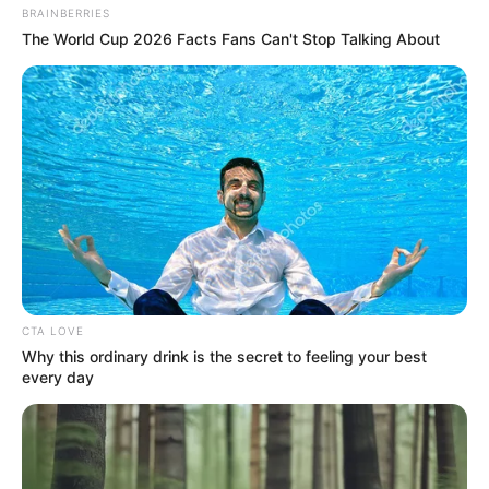
BRAINBERRIES
The World Cup 2026 Facts Fans Can't Stop Talking About
Film
Kamu Harus Mati
(-), sebagai Meta
Modal Nekad
(2024), sebagai Rosma
CTA LOVE
Konco-Konco Edan
(2024)
Why this ordinary drink is the secret to feeling your best
every day
Danyang: Mahar Tukar Nyawa
(2024), sebagai Resti
Pusaka
(2024), sebagai Mayang
Lara Ati
(2022), sebagai Farah