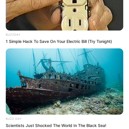
Aku mau senang, mau sehat, bisa kelola stress
dengan baik, mau cantik terus. Amiiin
BUZZDAY
Tetap Aktif, Nyaman, dan Fashion
1 Simple Hack To Save On Your Electric Bill (Try Tonight)
Foto-foto Sahila Hisyam
1. Berbakat sebagai model, pose-posenya memang selalu
memukau
BUZZ DAY
Scientists Just Shocked The World In The Black Sea!