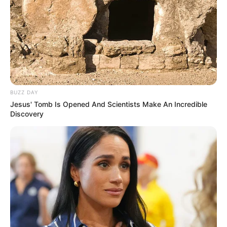
20
VOTE
fans love
Tanggal Lahir:
Tempat Lahir:
20 April
1992
Bogor
,
Jawa Barat
,
Indonesia
Umur:
Profesi:
34 Tahun
Aktris
,
Model
,
Presenter
BUZZ DAY
Jesus' Tomb Is Opened And Scientists Make An Incredible
Discovery
Edit
Sahila Hisyam adalah seorang aktris, model dan pembawa acara
yang berasal dari Bogor, Jawa Barat.
Ia dikenal lewat web series berjudul
Pesantren & Rock n’ Roll
(2011) yang berperan sebagai Nisa. Ia juga bermain film di
Lara