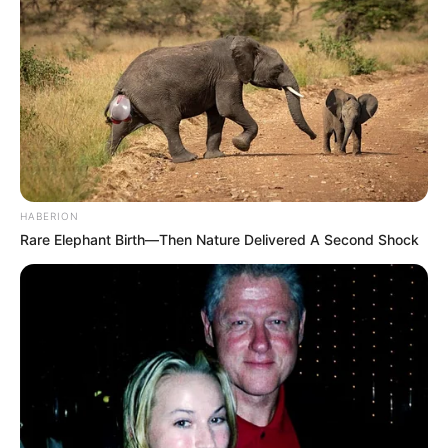
HABERION
Rare Elephant Birth—Then Nature Delivered A Second Shock
(foto: instagram/sahilahisyam)
4. Cantik dengan busana khas India