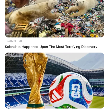
Memiliki darah Arab-Pakistan.
Sempat belajar bahasa Jawa karena syuting untuk film.
Di tahun 2024, ia ikut lari dalam acara NY Marathon dengan
waktu 05:13:36.
Senang berolahraga, ia membagikan aktifitasnya berlari dan
BRAINBERRIES
yoga di media sosial.
Scientists Happened Upon The Most Terrifying Discovery
Baca juga:
Biodata, Profil, dan Fakta Juan Benedict