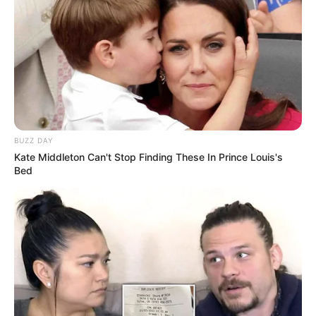
(foto: instagram/sahilahisyam)
2. Menyempatkan liburan di tengah jadwal yang padat
BUZZ DAY
Kate Middleton Can't Stop Finding These In Prince Louis's
Bed