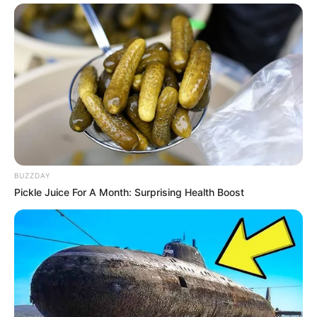
BUZZDAY
Pickle Juice For A Month: Surprising Health Boost
(foto: instagram/sahilahisyam)
FAQ
Siapa Sahila Hisyam?
Dia adalah aktris dan model kelahiran Bogor, Jawa Barat,
Indonesia.