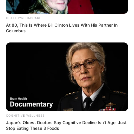
HEALTHYREHABCARE
At 80, This Is Where Bill Clinton Lives With His Partner In
Columbus
(foto: instagram/sahilahisyam)
5. Dengan
natural pun kecantikannya tetap
make up
terpancar
COGNITIVE WELLNESS
Japan's Oldest Doctors Say Cognitive Decline Isn't Age: Just
Stop Eating These 3 Foods