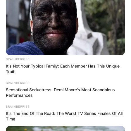
Love Ice Cream
(Vidio | 2023)
FTV
Bukan Cinta Salah Alamat
(2018)
Soulmate Dari Langit
(2017)
Memori Cinta Anak Pantai
(2017) sebagai Dila
BRAINBERRIES
Montir Cantik Jadi Rebutan
(2016) sebagai Vika
It's Not Your Typical Family: Each Member Has This Unique
Durian Aroma Cinta
(2016) sebagai Salma
Trait!
Cinta OB Gengsi Gede-Gedean
BRAINBERRIES
Sensational Seductress: Demi Moore's Most Scandalous
Siapa Suruh Rebutan Cinta
(2016) sebagai Cinta
Performances
Rayuan Cinta My Stupid Boss
(2016) sebagai Kirana
BRAINBERRIES
Tukang Pete Kesandung Cinta
(2016) sebagai Ratna
It's The End Of The Road: The Worst TV Series Finales Of All
Time
Tukang Seblak Pujaan Hatiku
(2016) sebagai Zee Zee