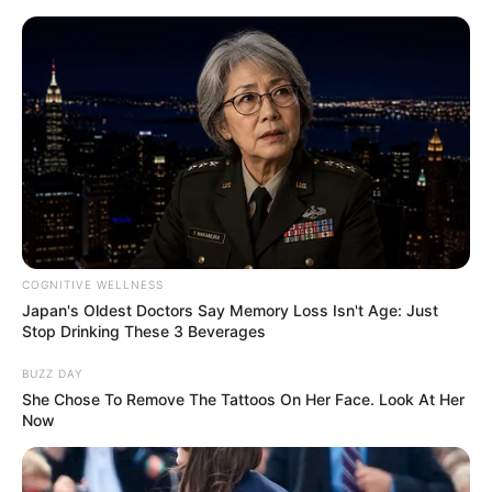
HOME
INSPIRASI
STYLE
FILM &
NGAKAK
QUOTES
HYPE
MORE
SERIES
COGNITIVE WELLNESS
Japan's Oldest Doctors Say Memory Loss Isn't Age: Just
Stop Drinking These 3 Beverages
BUZZ DAY
She Chose To Remove The Tattoos On Her Face. Look At Her
Now