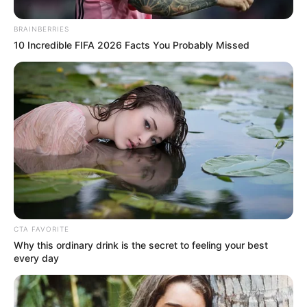
BRAINBERRIES
Baca juga:
Biodata, Profil, dan Fakta Juan Benedict
10 Incredible FIFA 2026 Facts You Probably Missed
Mute
CTA FAVORITE
Why this ordinary drink is the secret to feeling your best
every day