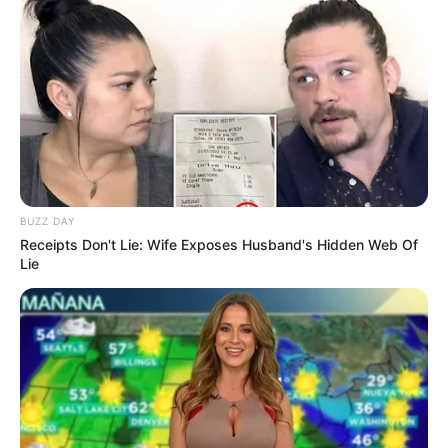
(foto:instagram/teukuryantr)
5. Terlihat bahagia bisa menghabiskan waktu liburan
BUZZ DAY
Receipts Don't Lie: Wife Exposes Husband's Hidden Web Of
Lie