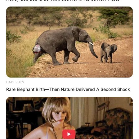
(foto:instagram/teukuryantr)
3. Jangan salah fokus sama potret kaki fotografer yang
terpantul di pintu mobil ya
HABERION
Rare Elephant Birth—Then Nature Delivered A Second Shock