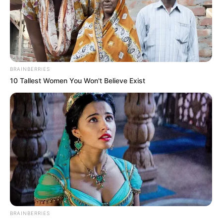
29
VOTE
fans love
Tanggal Lahir:
Tempat Lahir:
4 Oktober
1994
Langsa
,
Aceh
,
Indonesia
BRAINBERRIES
Umur:
Profesi:
10 Tallest Women You Won't Believe Exist
31 Tahun
Pengusaha
Edit
Teuku Ryan adalah seorang aktor yang berasal dari Aceh,
Indonesia. Ia dikenal sejak menjadi suami dari YouTuber Ria
Ricis.
BRAINBERRIES