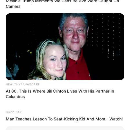
Melania Trump Moments We Can't Believe Were Caught On
1 KOMENTAR
Camera
harga taman per meter 2020
13 November 2021 at 12:05
bila artikelnya sepert ini saya pengin baca, sebab artikel ini benar-benar
memberi inspirasi, lebih-lebih lagi artikel ini benar-benar ringan dimengerti,
ucapannya terang, mudah-mudahan artikel ini dapat menimbulkan ide
pembaca lainnya, dan saya ingin mengucapkan terima kasih terhadap
penulis artikel ini
Balas
HEALTHYREHABCARE
TULIS KOMENTAR
At 80, This Is Where Bill Clinton Lives With His Partner In
Columbus
Alamat email Anda tidak akan dipublikasikan.
Ruas yang wajib ditandai
*
BUZZ DAY
Man Teaches Lesson To Seat-Kicking Kid And Mom – Watch!