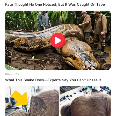
Kate Thought No One Noticed, But It Was Caught On Tape
BUZZ DAY
What This Snake Does—Experts Say You Can't Unsee It