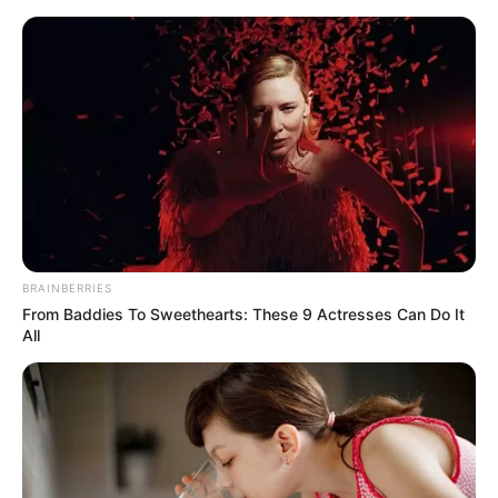
HOME
INSPIRASI
STYLE
FILM &
NGAKAK
QUOTES
HYPE
MORE
SERIES
BRAINBERRIES
From Baddies To Sweethearts: These 9 Actresses Can Do It
All