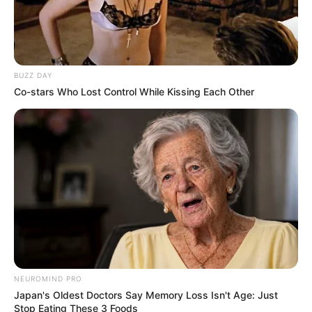
BUZZ DAY
Co-stars Who Lost Control While Kissing Each Other
(foto:instagram/teukuryantr)
4. Keren saat tampil dengan jas dilengkapi dasi warna biru
NEUROMIND PRO
Japan's Oldest Doctors Say Memory Loss Isn't Age: Just
Stop Eating These 3 Foods