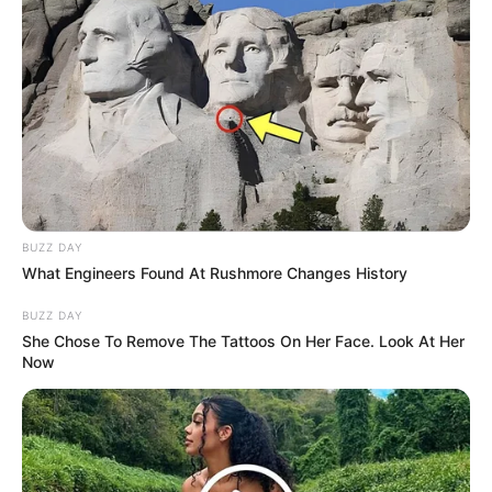
Kuraih Bintang 2
(MNCTV | 2022), sebagai Athar
Love Story the Series
(SCTV | 2021-2022), sebagai Arik
Jodoh Wasiat Bapak Babak 2
(ANTV | 2021-2022), sebagai
Aidan
Quotes
Ternyata kunci hidup tenang adalah mudah
memaafkan, memaafkan apa?, apapun itu.
BUZZ DAY
Memaafkan orang lain, memaafkan keadaan, setiap
What Engineers Found At Rushmore Changes History
hari pasti ada yang buat kesel, maafin. Tiap hari pasti
ada keadaan yang enggak sesuai keinginan, maafin
BUZZ DAY
juga.
She Chose To Remove The Tattoos On Her Face. Look At Her
Now
Baca juga:
Biodata, Profil, dan Fakta Fatya Ginanjarsari
Foto – foto Teuku Ryan
1. Bagi dirinya, pendidikan tinggi adalah hal yang sangat