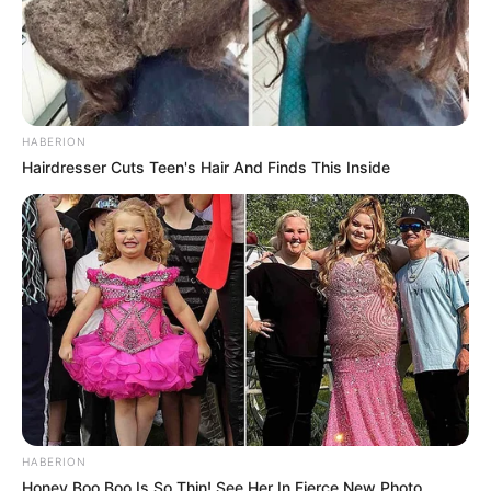
(foto:instagram/teukuryantr)
2. Tetap tampan mengenakan kaos abu-abu
HABERION
Hairdresser Cuts Teen's Hair And Finds This Inside
HABERION
Honey Boo Boo Is So Thin! See Her In Fierce New Photo