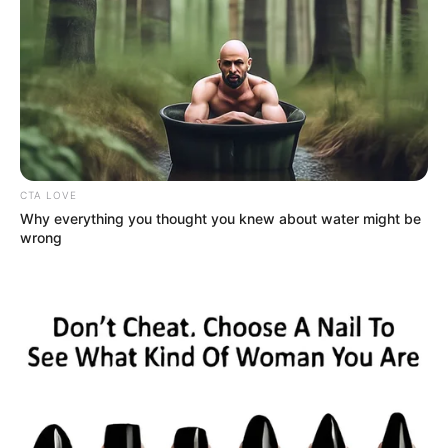
Warna Kulit: Putih
Ukuran Tubuh: –
Ukuran Sepatu: –
Ukuran Baju: –
Pendidikan
CTA LOVE
Universitas Syah Kuala, Aceh
Why everything you thought you knew about water might be
wrong
Universitas Muhammadiyah Jakarta Fakultas Ekonomi dan
Bisnis
Keluarga
Ayah: Teuku Rustam Effendy
Ibu: Hainul Nul Fitriyani
Saudara: Cut Rushayu Putri