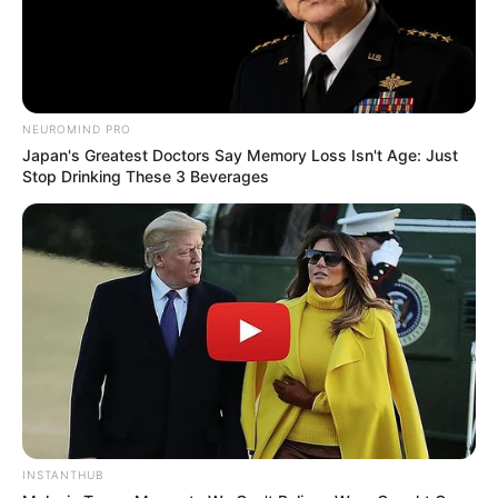
Laras Kinanda
Nyimas Ratu Rafa
NEUROMIND PRO
Japan's Greatest Doctors Say Memory Loss Isn't Age: Just
Stop Drinking These 3 Beverages
Shenina Cinnamon
Megan Domani
Beby Tsabina
Salshabilla Adriani
INSTANTHUB