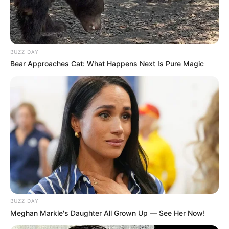
Ya, ia menikah dengan Ria Ricis pada tahun 2021.
Siapa mantan pacarnya?
Mantan pacarnya tidak diketahui.
BUZZ DAY
Berapa kekayaannya?
Bear Approaches Cat: What Happens Next Is Pure Magic
Tidak diketahui pasti berapa kekayaan bersihnya.
Apa kewarganegaraannya?
Kewarganegaraannya adalah Indonesia.
Telah menempuh pendidikan tinggi dengan hasil yang
memuaskan, tak heran jika Teuku Ryan bisa bekerja di perusahaan
BUMN yang tingkat persaingan masuknya ketat. Tak cuma itu, ia
juga mengembangkan bisnis properti yang bisa menambah pundi-
pundi rupiahnya.
BUZZ DAY
TAGS
PENGUSAHA
SELEBRITI INDONESIA
TEUKU RYAN
Meghan Markle's Daughter All Grown Up — See Her Now!