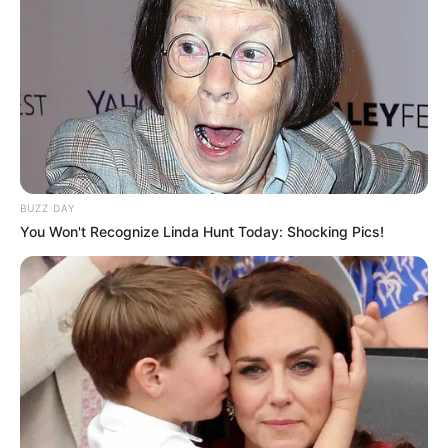
Fakta Menarik
Saat ramai dikabarkan akan melangsungkan lamaran dengan
youtuber Ria Ricis, ia pun mengganti foto profil di TikTok
dengan potret wajahnya yang ditutupi telapak tangan berhias
cincin di jari manis.
Di TikTok, ia sering mengunggah kebersamaan dengan Ria
Ricis.
BUZZ DAY
Untuk Instagram, ia lebih sering menunjukkan kedekatan
You Won't Recognize Linda Hunt Today: Shocking Pics!
dengan Ria Ricis lewat story.
Merupakan sosok family man. Terbukti, ia sering meng-upload
kebersamaan dengan orang tua dan adiknya di Instagram.
Ia memiliki bisnis persewaan kost yang bisa mendatangkan
banyak keuntungan.
Tak cuma cerdas dan memiliki karier yang bagus, ia punya
wajah tampan dan hidung mancung yang bisa menarik