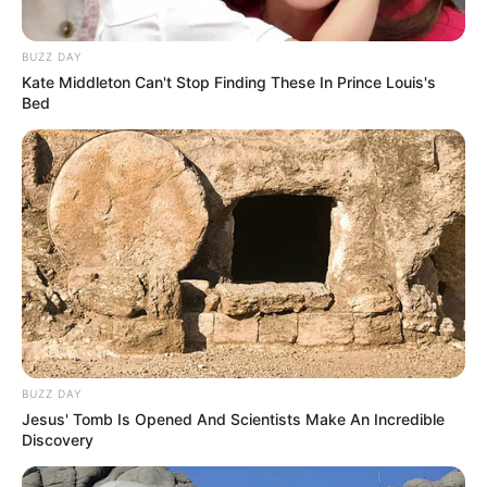
perhatian kaum wanita.
Pada tahun 2024, Ria Ricis mengajukan gugatan cerai namun
BUZZ DAY
Teuku Ryan tetap berusaha untuk mempertahankan rumah
Kate Middleton Can't Stop Finding These In Prince Louis's
tangga mereka.
Bed
Film
Perjalanan Pembuktian Cinta
(2024), sebagai Raehan
Web Series
Bidadari Bermata Bening
(Viu Indonesia | 2023), sebagai
Anton
Setan Glow Up
(2022), sebagai Ryan
BUZZ DAY
Sinetron
Jesus' Tomb Is Opened And Scientists Make An Incredible
Discovery
Saleha
(2024), sebagai Azzam