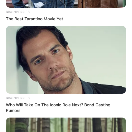
Facebook: –
BRAINBERRIES
Twitter: –
The Best Tarantino Movie Yet
Threads:
@teukuryantr
Instagram:
@teukuryantr
TikTok:
@teukuryantr
YouTube: –
Tinggi, Berat & Penampilan Fisik
Tinggi Badan: –
Berat Badan: –
BRAINBERRIES
Who Will Take On The Iconic Role Next? Bond Casting
Golongan Darah: –
Rumors
Warna Rambut: Hitam
Warna Mata: Coklat