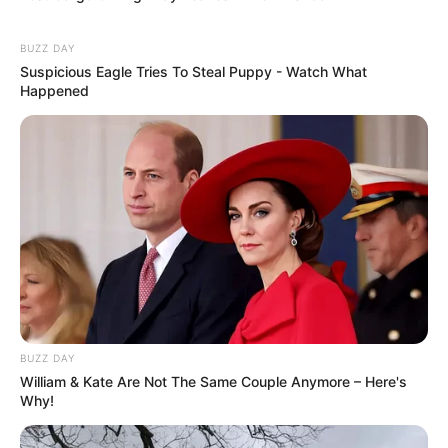
BUZZ DAY
Suspicious Eagle Tries To Steal Puppy - Watch What
Happened
BUZZ DAY
William & Kate Are Not The Same Couple Anymore – Here's
Serem! 9 Chat Ojek Online &
Why!
Pelanggan Ini Bikin Auto
Merinding