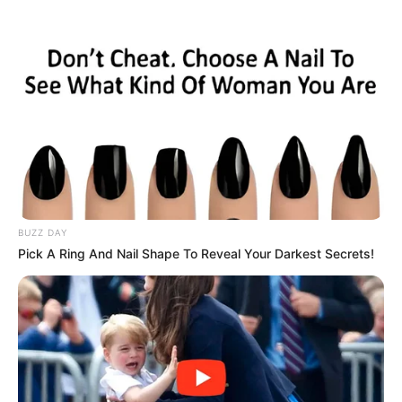
HOME
INSPIRASI
STYLE
FILM &
NGAKAK
QUOTES
HYPE
MORE
SERIES
BUZZ DAY
Pick A Ring And Nail Shape To Reveal Your Darkest Secrets!