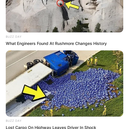
BUZZ DAY
What Engineers Found At Rushmore Changes History
BUZZ DAY
Lost Cargo On Highway Leaves Driver In Shock