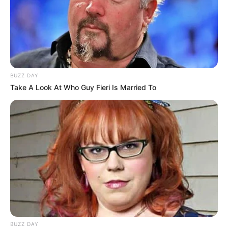
Dia Bukan Ibu
Darah Nyai
BUZZ DAY
Take A Look At Who Guy Fieri Is Married To
Andai Ibu Tidak Menikah
Dengan Ayah
ULASAN
Alamat email Anda tidak akan dipublikasikan.
Ruas yang wajib ditandai
*
BUZZ DAY