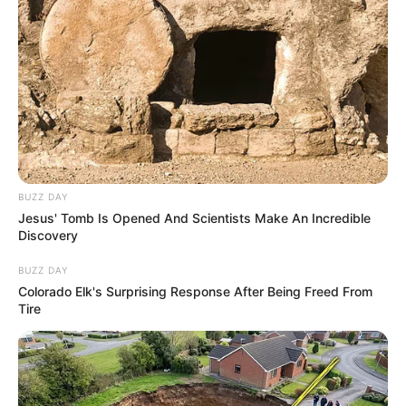
Dunia Terbalik
(2021).
Adapula
Wulan Guritno
yang merupakan pemeran film
Lembayung
(2024) dan
Bangsal Isolasi
(2024). Serta
Sahila
Hisyam
pemeran film
Pusaka
(2024) dan
Lara Ati
(2022).
Baca selengkapnya
arrow_forward_ios
BUZZ DAY
Jesus' Tomb Is Opened And Scientists Make An Incredible
Discovery
BUZZ DAY
Colorado Elk's Surprising Response After Being Freed From
Tire
Daftar isi
Mute