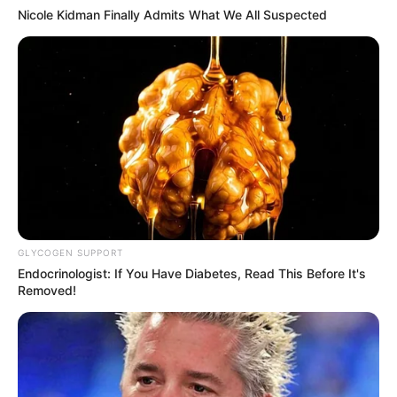
LIHAT ARTIKEL LAINNYA
Nicole Kidman Finally Admits What We All Suspected
Kang Solah from Kang
Tukar Takdir
Mak x Nenek Gayung
GLYCOGEN SUPPORT
Endocrinologist: If You Have Diabetes, Read This Before It's
Removed!
Sukma