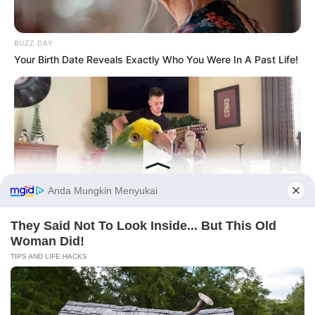
BUZZ DAY
Your Birth Date Reveals Exactly Who You Were In A Past Life!
Before You Go
BUZZ DAY
Watch This Parrot Belt Out A Pitch-Perfect Beyonce Song
PRIVACY POLICY
DISCLAIMER
HUBUNGI KAMI
IKLAN