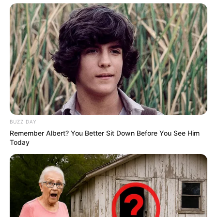
OST (Original Soundtrack)
–
Trailer
BUZZ DAY
Remember Albert? You Better Sit Down Before You See Him
Today