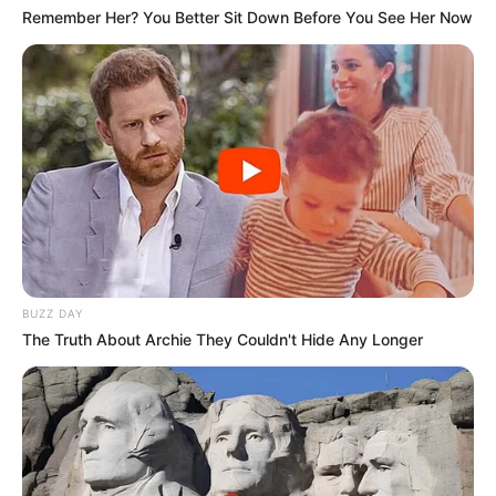
Remember Her? You Better Sit Down Before You See Her Now
Rating
Cerita
BUZZ DAY
Pemain
The Truth About Archie They Couldn't Hide Any Longer
Akting
Musik