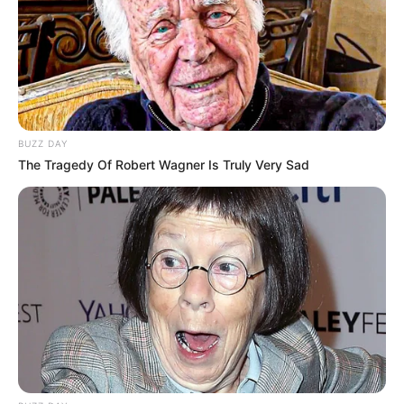
Masa Tayang: –
BUZZ DAY
The Tragedy Of Robert Wagner Is Truly Very Sad