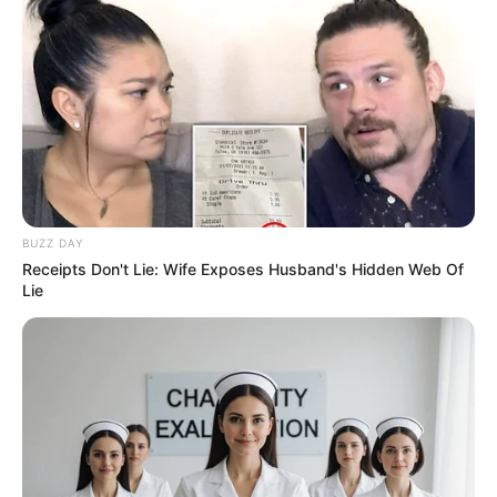
Galau Abis
Fail! 10 Potret Makanan Gagal
BUZZ DAY
Dimasak yang Bikin Kamu
Receipts Don't Lie: Wife Exposes Husband's Hidden Web Of
Nggak Selera
Lie
10 Pose Manekin Anti