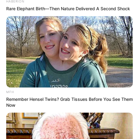
HABERION
Rare Elephant Birth—Then Nature Delivered A Second Shock
Detail
Judul: Danyang: Mahar Tukar Nyawa
Judul Lain: –
Genre: Horor, Misteri
Negara: Indonesia
Sutradara: Faozan Rizal
Produser: Rofiq Ahari, Abu Rizal Biladina
Penulis Naskah: –
MFH
Remember Hensel Twins? Grab Tissues Before You See Them
Rumah Produksi: Castle Film Production
Now
Channel TV: –
Jumlah Episode: –
Jadwal Tayang: 7 November 2024