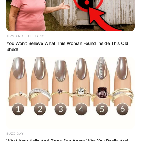
TAGS
DANYANG: MAHAR TUKAR NYAWA
FILM INDONESIA
TIPS AND LIFE HACKS
You Won't Believe What This Woman Found Inside This Old
Shed!
BUZZ DAY
What Your Nails And Rings Say About Who You Really Are!