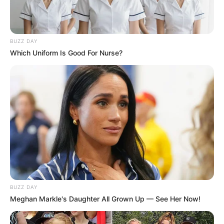
Mainstream yang Konyol
Banget
BUZZ DAY
Which Uniform Is Good For Nurse?
8 Kata Lucu Seputar Malam
Minggu ala Jomblo yang Bikin
Ngenes
BUZZ DAY
Meghan Markle's Daughter All Grown Up — See Her Now!