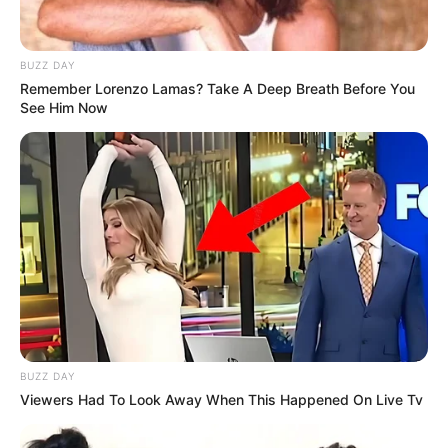
Versi Warga Thailand
BUZZ DAY
Remember Lorenzo Lamas? Take A Deep Breath Before You
See Him Now
Langka Banget! 10 Pose Lucu
Katak yang Bikin Ketawa
Gemes
BUZZ DAY
Viewers Had To Look Away When This Happened On Live Tv
Ambyar! 10 Kalimat Baper
Pakai Bahasa Jawa Ini Bikin