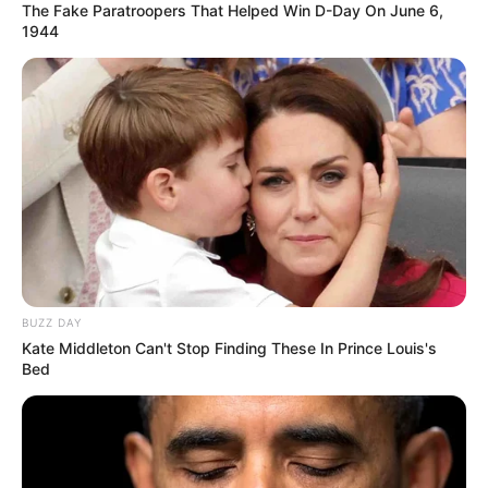
The Fake Paratroopers That Helped Win D-Day On June 6,
1944
Quotes
Perempuan itu penyeimbang, penyelaras di era
globalisasi ini. Dan itu sangat penting
You cannot depend on anybody. You are your own
director of your life.
Foto – foto
Wulan Guritno
1. Di umurnya yang sudah tidak muda lagi, Wulan masih
BUZZ DAY
tetap awet muda
Kate Middleton Can't Stop Finding These In Prince Louis's
Bed