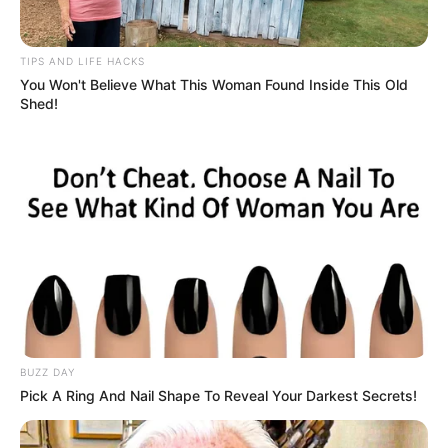
Warna Rambut: Hitam
Warna Mata: Hitam
TIPS AND LIFE HACKS
Warna Kulit: Putih
You Won't Believe What This Woman Found Inside This Old
Shed!
Pengukuran Tubuh: –
Ukuran sepatu: –
Ukuran pakaian: –
Pendidikan
The Italia Conti Academy of Theatre Arts London
Keluarga
Ayah: Joko Guritno
BUZZ DAY
Pick A Ring And Nail Shape To Reveal Your Darkest Secrets!
Ibu: Deana Battams
Saudara Laki-laki: Danar guritno, Gavin Hodges Guritno