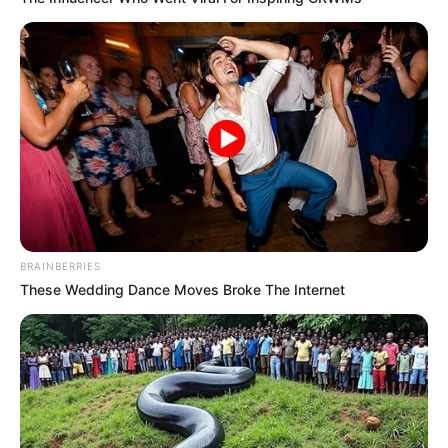
Ligina 2007
(Lativi | 2007), sebagai Presenter
Highlight Formula 1
(Global TV | 2005), sebagai Presenter
Euro 2004
(RCTI | 2004), sebagai Presenter
World Cup-tainment
(RCTI | 2002), sebagai Presenter
Gebyar BCA
(Indosiar | 2001), sebagai Presenter
Lega Calcio
(RCTI | 2001), sebagai Presenter
Highlight Liga Italia
(RCTI | 2001), sebagai Presenter
BRAINBERRIES
Single
These Wedding Dance Moves Broke The Internet
Bintangku Tidur
– Feat Adilla Dimitri (Ost
Cerita Bintang
)
Model Video Musik
Tak Bisa Memiliki
(2008) – Samsons
Cari Pacar Lagi
(2008) – ST12