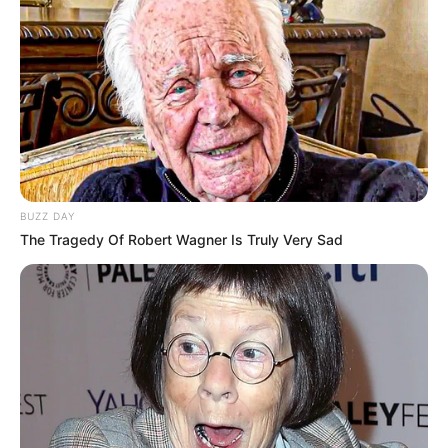
Saudara Perempuan: –
Anak:
Shaloom Rezade
Syach, London Abigail Dimitri,
Jeremiah Alric Dimitri
Suami & Pacar
Attila Arius Syach
Ia dan Attila Arius Syach, adik dari Atalarik Syach dan Teddy
BUZZ DAY
Syach menikah pada tahun 1998. Keduanya sudah berpacaran
The Tragedy Of Robert Wagner Is Truly Very Sad
sejak usia 13 tahun dan menikah di usianya 17 tahun.
Pada 24 Juni 1998, keduanya dikaruniai anak Shaloom Razade
Syach. Sayangnya keduanya akrhinya bercerai pada tahun 2002
dengan alasan tidak pernah menafkahi dan melakukan kekerasan
dalam rumah tangga.
Adilla Dimitri Hardjanto
Ia dan Adilla Dimitri Hardjanto menikah pada 27 Maret 2009