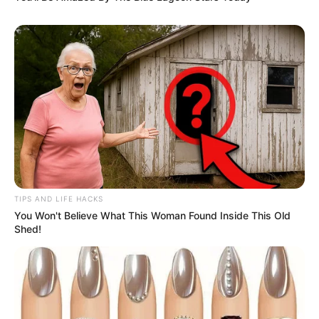
Wanita Terbaik –
Pretty Little Liars
Piala Maya 2015 – Penampilan Singkat nan Berkesan –
Nada
untuk Asa
Indonesian Movie Actors Awards 2012 – Pemeran Utama
Wanita Terfavorit –
Dilema
Indonesian Movie Actors Awards 2011 – Pemeran Utama
Wanita Terfavorit –
Demi Dewi
MTV Indonesia Movie Awards 2007 – Most Favourite
Supporting Actress –
Nagabonar Jadi 2
TIPS AND LIFE HACKS
Nominasi
You Won't Believe What This Woman Found Inside This Old
Shed!
Festival Film Indonesia 2021 – Pemeran Utama Wanita Terbaik
–
Jakarta vs Everybody
Festival Film Indonesia 2015 – Pemeran Pendukung Wanita
Terbaik –
Nada untuk Asa