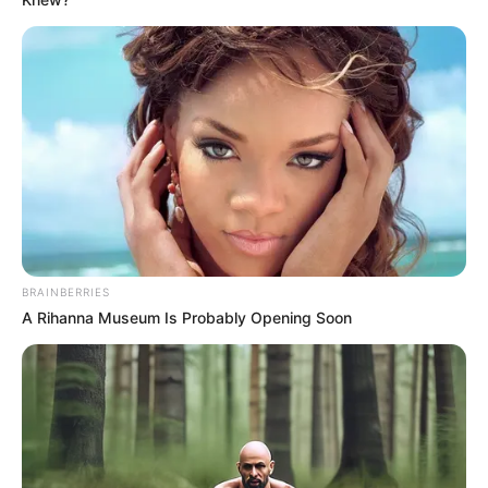
My Mom My Rival
(-), sebagai Alya
Mama-Mama Pengejar Cinta
(2025)
Open BO Lagi
(2024), sebagai Ambar
Losmen Bu Broto the Series
(2024)
Suami-Suami Masa Kini 2
(2023), sebagai Diva
Bukannya Aku Tidak Mau Nikah
(MAXStream | 2023), sebagai
Ibu Manda
Open BO
(2023), sebagai Ambar
BRAINBERRIES
Serigala Terakhir 2
(Vidio | 2022), sebagai Magda
A Rihanna Museum Is Probably Opening Soon
Titisan: Thalia Pewaris Tahta Iblis
(WeTV, iflix | 2020),
sebagai Sukma
Pretty Little Liars Season
(Viu | 2020, 2022), sebagai Amira
FTV