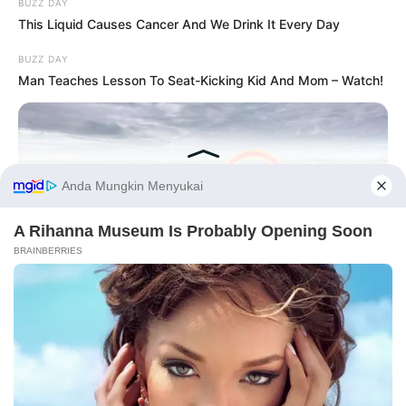
BUZZ DAY
This Liquid Causes Cancer And We Drink It Every Day
2. Ia suka gym dan yoga untuk mempertahankan bentuk
tubuhnya
BUZZ DAY
Man Teaches Lesson To Seat-Kicking Kid And Mom – Watch!
Before You Go
BUZZ DAY
Fishermen See An Animal On An Iceberg, But Then They Look
Closer!