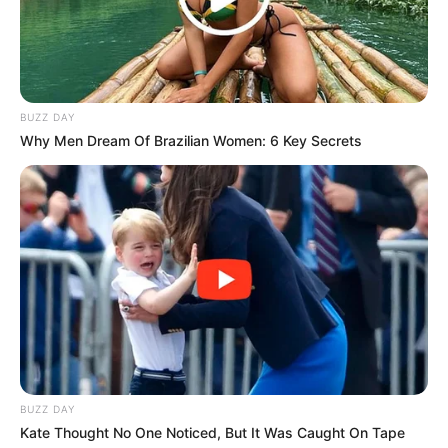
memiliki bisnis dibidang kecantikan yang bernama
Poetre Wax
& Spa
.
Wulan juga mempunyai bisnis dibidang kuliner yakni kopi dan
ice cream. Ia membuat bisnis online untuk ice creamnya dan ia
BUZZ DAY
membuka kedai kopinya di Bandung.
Why Men Dream Of Brazilian Women: 6 Key Secrets
Berkarir didunia hiburan sedari muda, Wulan mendapat
penghargaan dalam ajang MTV Indonesia Movie Award
dengan kategori Most Favorite Supporting Actress.
Di tahun 2011, ia mendapatkan penghargaan dari Indonesian
Movie Award dengan kategori Most Favorite Actress dalam film
Demi Dewi
.
Diisukan memiliki hubungan dengan pemain basket Sabda
Ahessa yang memiliki perbedaan usia sampai 15 tahun.
Sempat mencalonkan sebagai calon legislatif dai tahun 2009
BUZZ DAY
namun ditolak karena ijazah dianggap palsu. Ia membuat
Kate Thought No One Noticed, But It Was Caught On Tape