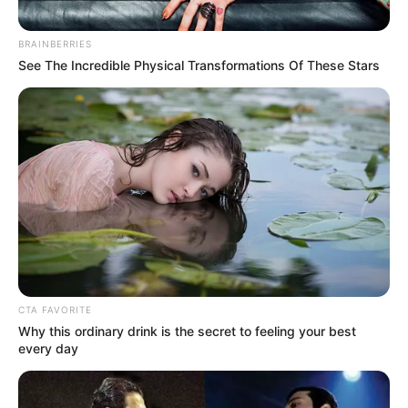
BRAINBERRIES
See The Incredible Physical Transformations Of These Stars
(foto: instagram/wulanguritno)
Biodata & Profil
Nama Lengkap: Wulan Lorraine Guritno
Nama Panggung: Wulan Guritno
CTA FAVORITE
Why this ordinary drink is the secret to feeling your best
Nama Panggilan: Wulan
every day
Tempat, Tanggal Lahir: London, 12 April 1981
Kewarganegaraan: Indonesia