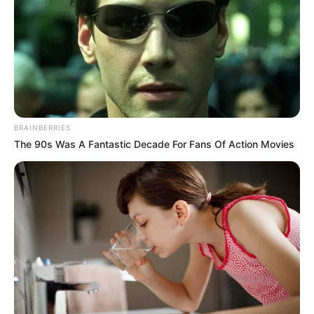
5
VOTE
fans love
Tanggal Lahir:
Tempat Lahir:
14 April
1980
London
,
Britania Raya
Umur:
Profesi:
46 Tahun
Aktris
,
Model
,
Pengusaha
,
Presenter
BRAINBERRIES
The 90s Was A Fantastic Decade For Fans Of Action Movies
Edit
Wulan Guritno adalah seorang aktris, model, pengusaha dan
presenter yang berkebangsaan Indonesia dan lahir di London.
Ia populer setelah berperan di film
Gie
(2005),
Nagabonar Jadi
2
(2007),
Bukan Cinta Biasa
(2010) dan banyak lagi.