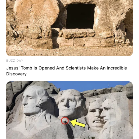
Tidek diketahui berapa total kekayaannya. Sumber penghasilann
Wulan Guritno didapatkan dari kariernya sebagai aktris,
pengusaha, model, iklan dan YouTube.
BUZZ DAY
Jesus' Tomb Is Opened And Scientists Make An Incredible
Discovery