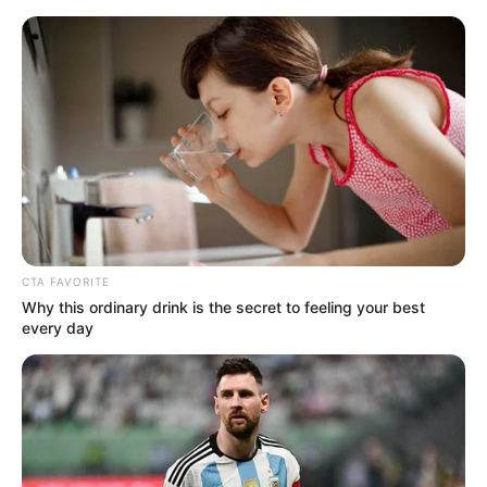
HOME
INSPIRASI
STYLE
FILM &
NGAKAK
QUOTES
HYPE
MORE
SERIES
CTA FAVORITE
Why this ordinary drink is the secret to feeling your best
every day