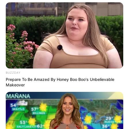
Gemes
Ambyar! 10 Kalimat Baper
Pakai Bahasa Jawa Ini Bikin
Galau Abis
BUZZDAY
Prepare To Be Amazed By Honey Boo Boo's Unbelievable
Makeover
Fail! 10 Potret Makanan Gagal