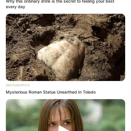
Why this ordinary drink is the secret to feeling your best
every day
Ia juga merilis Race with Ryan yang bermitra dengan Outright
Games. Kanal Youtubenyapun berkembang dengan cepat dan
memiliki jutaan subscriber dan penonton.
Baca juga:
Biodata, Profil, dan Fakta Anna Shumate
BRAINBERRIES
Mysterious Roman Statue Unearthed In Toledo