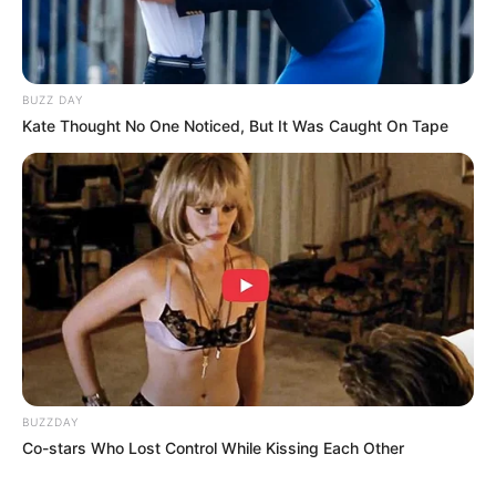
Film
Super Spy Ryan
dalam live-action (27 November 2020)
BUZZ DAY
Kate Thought No One Noticed, But It Was Caught On Tape
Serial
Ryan’s Mystery Playdate
(2019)
Ingin sama seperti anak-anak yang ada di Youtube, Ryan’s World
akhirnya terbentuk dengan gaya khas anak-anak. Tak jauh dari
anak-anak, video yang diunggah juga berhubungan dengan
mainan.
TAGS
AKTOR
RYAN’S WORLD
SELEBRITI MANCANEGARA
YOUTUBER
BUZZDAY
Co-stars Who Lost Control While Kissing Each Other