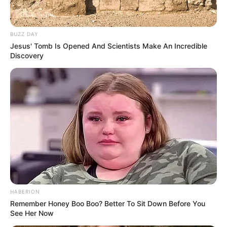
Natasha Wilona
Anya Geraldine
BUZZ DAY
Jesus' Tomb Is Opened And Scientists Make An Incredible
Discovery
Notnot
Willie Salim
Berlliana Lovell
Maria Vania
HABERION
Remember Honey Boo Boo? Better To Sit Down Before You
See Her Now
TULIS KOMENTAR