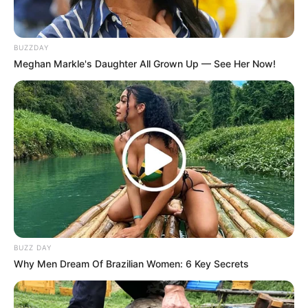
BUZZDAY
Meghan Markle's Daughter All Grown Up — See Her Now!
BUZZ DAY
Why Men Dream Of Brazilian Women: 6 Key Secrets