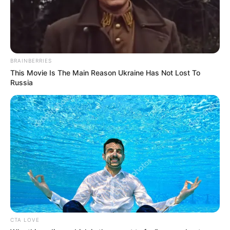
2018. Ia bermitra dengan Bonkers Toys dan PocketWatch.
Di tahun yang sama ia juga mengembangkan video gamer
bernama Tag with Ryan. Serta disusul dengan serial TV berjudul
Ryan’s Mystery Playdate
yang tayang pada 2019 selaman 20
episode.
BRAINBERRIES
This Movie Is The Main Reason Ukraine Has Not Lost To
Russia
CTA LOVE