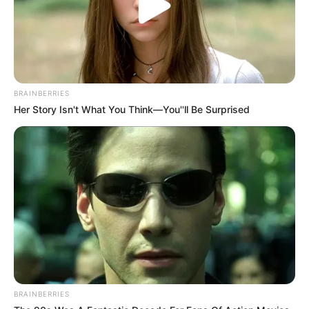
BRAINBERRIES
Her Story Isn't What You Think—You''ll Be Surprised
(foto: instagram/ryansworld)
Daftar isi
BRAINBERRIES