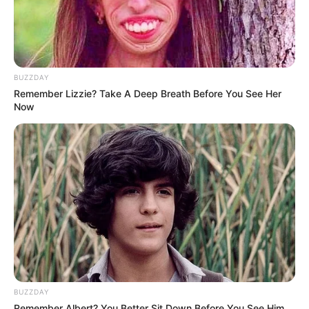
Tampil Lebih Modern, 7 Potret
Hasil Renovasi Rumah Berusia
90 Tahun
BUZZDAY
Remember Lizzie? Take A Deep Breath Before You See Her
Now
BUZZDAY
Remember Albert? You Better Sit Down Before You See Him