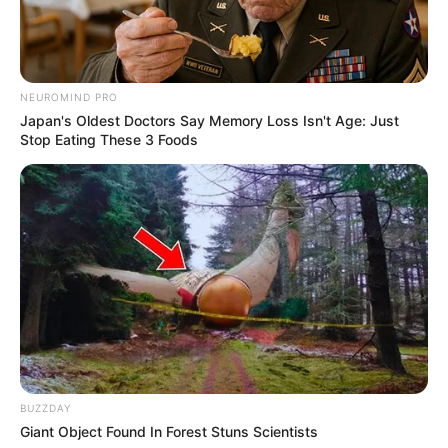
NEUROMIND PRO
Japan's Oldest Doctors Say Memory Loss Isn't Age: Just
Stop Eating These 3 Foods
Anti Mainstream, 10 Cara
Membawa Barang Belanjaan
Versi Warga Thailand
BUZZDAY
Langka Banget! 10 Pose Lucu
Giant Object Found In Forest Stuns Scientists
Katak yang Bikin Ketawa