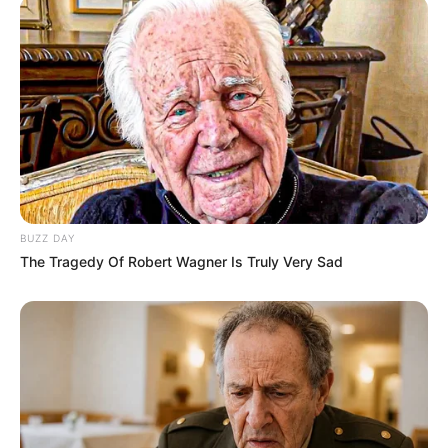
Serem! 9 Chat Ojek Online &
Pelanggan Ini Bikin Auto
Merinding
BUZZ DAY
The Tragedy Of Robert Wagner Is Truly Very Sad
Bikin Ngakak, 10 Potret
Cosplay Murah Pakai Bahan
Seadanya