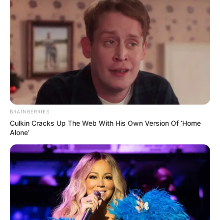
LIHAT ARTIKEL LAINNYA
BRAINBERRIES
Culkin Cracks Up The Web With His Own Version Of ‘Home
Alone’
So Close, Yet So Far
The Time Left Between
Us