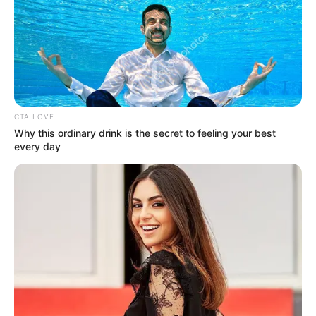
8 Kata Lucu Seputar Malam
Minggu ala Jomblo yang Bikin
Ngenes
CTA LOVE
Why this ordinary drink is the secret to feeling your best
every day
10 Desain Kanopi Tempat
Tidur, Serasa Beristirahat di
Kamar Raja