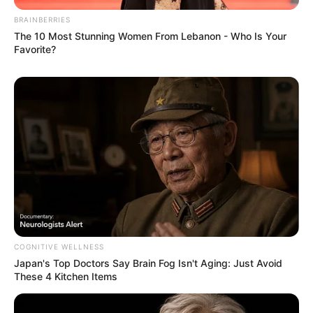
BRAINBERRIES
The 10 Most Stunning Women From Lebanon - Who Is Your
Favorite?
Tampil Lebih Modern, 7 Potret
Hasil Renovasi Rumah Berusia
90 Tahun
COGNITIVE WELLNESS
Japan's Top Doctors Say Bra​in Fo​g Isn't Aging: Just Avoid
These 4 Kitchen Items