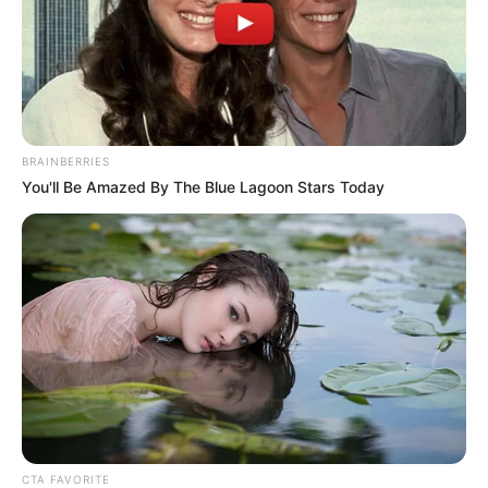
Langka Banget! 10 Pose Lucu
Katak yang Bikin Ketawa
Gemes
BRAINBERRIES
You'll Be Amazed By The Blue Lagoon Stars Today
Ambyar! 10 Kalimat Baper
Pakai Bahasa Jawa Ini Bikin
Galau Abis
CTA FAVORITE