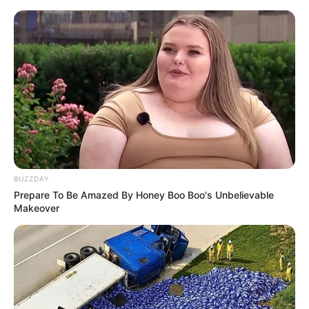
HOME
INSPIRASI
STYLE
FILM &
NGAKAK
QUOTES
HYPE
MORE
SERIES
BUZZDAY
Prepare To Be Amazed By Honey Boo Boo's Unbelievable
Makeover