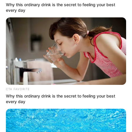
Why this ordinary drink is the secret to feeling your best
every day
Fail! 10 Potret Makanan Gagal
Dimasak yang Bikin Kamu
Nggak Selera
10 Pose Manekin Anti
Mainstream yang Konyol
CTA FAVORITE
Banget
Why this ordinary drink is the secret to feeling your best
every day