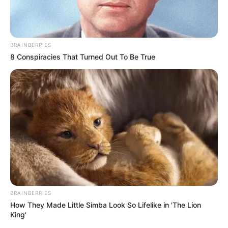
BRAINBERRIES
8 Conspiracies That Turned Out To Be True
Serem! 9 Chat Ojek Online &
Pelanggan Ini Bikin Auto
Merinding
BRAINBERRIES
How They Made Little Simba Look So Lifelike in 'The Lion
King'