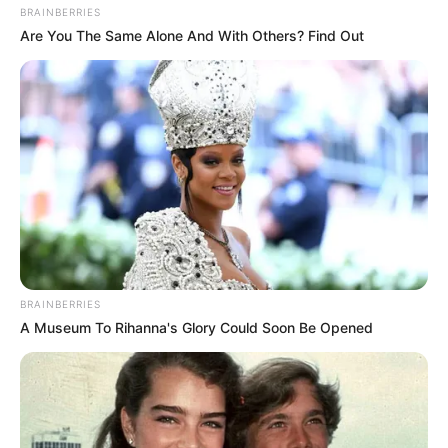
Bikin Ngakak, 10 Potret
BRAINBERRIES
Cosplay Murah Pakai Bahan
Are You The Same Alone And With Others? Find Out
Seadanya
Anti Mainstream, 10 Cara
Membawa Barang Belanjaan
Versi Warga Thailand
BRAINBERRIES
A Museum To Rihanna's Glory Could Soon Be Opened