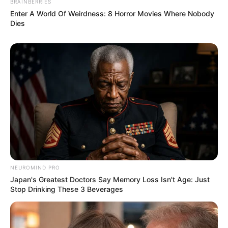
Golongan Darah: –
BRAINBERRIES
Enter A World Of Weirdness: 8 Horror Movies Where Nobody
Warna Rambut: Hitam
Dies
Warna Mata: Coklat
Warna Kulit: Putih
Ukuran Tubuh: –
Ukuran Sepatu: –
Ukuran Baju: –
Pendidikan
Universitas Indonesia
NEUROMIND PRO
Universitas Illinois Urbana-Champaign
Japan's Greatest Doctors Say Memory Loss Isn't Age: Just
Stop Drinking These 3 Beverages
Keluarga
Ayah:-