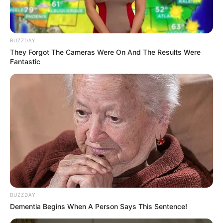
BUZZDAY
Shenina Cinnamon
Megan Domani
They Forgot The Cameras Were On And The Results Were
Fantastic
Beby Tsabina
Salshabilla Adriani
TULIS KOMENTAR
BUZZDAY
Alamat email Anda tidak akan dipublikasikan.
Ruas yang wajib ditandai
*
Dementia Begins When A Person Says This Sentence!