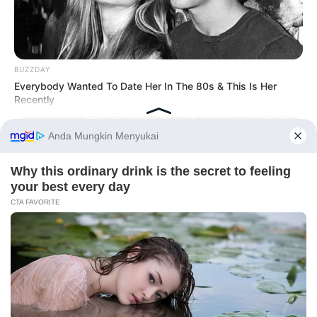
BUZZDAY
Everybody Wanted To Date Her In The 80s & This Is Her
Recently
Before You Go
BUZZDAY
Remember Albert? You Better Sit Down Before You See Him