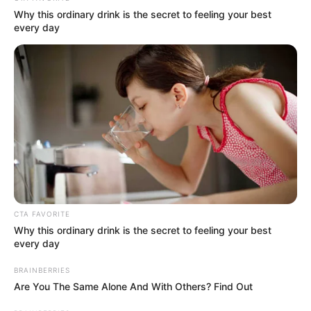
Agama: Katolik
Why this ordinary drink is the secret to feeling your best
every day
Profesi: Dosen, Penulis
Hobi: –
Facebook: –
Twitter:
@Rhenald_Kasali
Threads: –
Instagram:
@rhenald.kasali
TikTok: –
YouTube: R
henaldKasaliOfficial
CTA FAVORITE
Why this ordinary drink is the secret to feeling your best
Tinggi, Berat & Penampilan Fisik
every day
Tinggi Badan: –
BRAINBERRIES
Are You The Same Alone And With Others? Find Out
Berat Badan: –