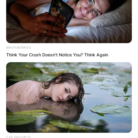
BRAINBERRIES
Think Your Crush Doesn't Notice You? Think Again
(foto: instagram/rhenald.kasali)
Biodata & Profil
Nama Lengkap: Rhenald Kasali
Nama Panggung: Rhenald Kasali
Nama Panggilan: –
Tempat, Tanggal Lahir: Jakarta, Indonesia, 13 Agustus 1960
Kewarganegaraan: Indonesia
CTA FAVORITE