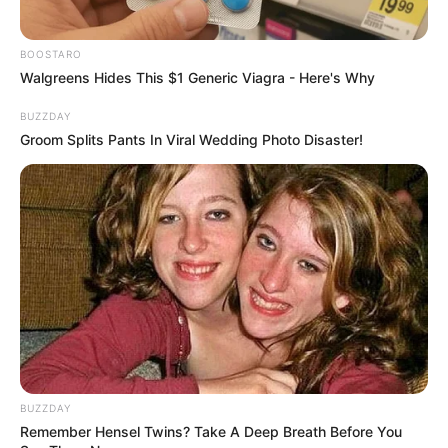
BOOSTARO
Walgreens Hides This $1 Generic Viagra - Here's Why
BUZZDAY
Groom Splits Pants In Viral Wedding Photo Disaster!
YouTube
Dilansir dari
Social Blade
pada tahun 2024, pendapatannya per
BUZZDAY
bulan dari YouTube sekitar $344 – $5.5K atau Rp5,5 juta – Rp89
Remember Hensel Twins? Take A Deep Breath Before You
juta.