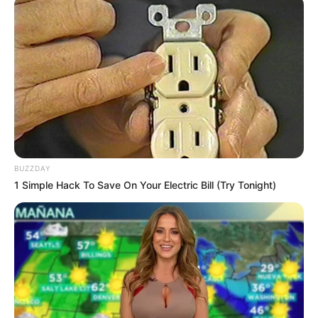
LIHAT ARTIKEL LAINNYA
BUZZDAY
1 Simple Hack To Save On Your Electric Bill (Try Tonight)
Laras Kinanda
Nyimas Ratu Rafa