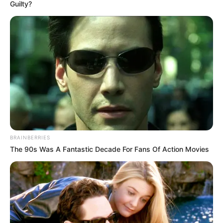
Guilty?
BRAINBERRIES
The 90s Was A Fantastic Decade For Fans Of Action Movies
Rhenald Kasali