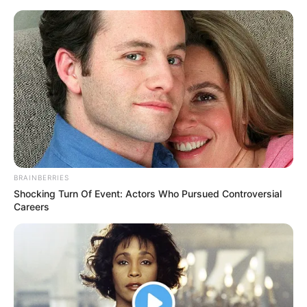
HOME
INSPIRASI
STYLE
FILM &
NGAKAK
QUOTES
HYPE
MORE
SERIES
BRAINBERRIES
Shocking Turn Of Event: Actors Who Pursued Controversial
Careers