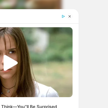
ngka Banget! 10 Pose Lucu
tak yang Bikin Ketawa
mes
byar! 10 Kalimat Baper
kai Bahasa Jawa Ini Bikin
lau Abis
 Think—You''ll Be Surprised