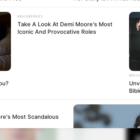
BRAINBERRIES
Take A Look At Demi Moore's Most
Fa
Iconic And Provocative Roles
Di
Ng
a Kim Yunjin
BRAIN
ou?
Unv
Bib
10
Ma
Ba
re's Most Scandalous