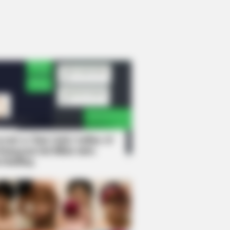
rem! 9 Chat Ojek Online &
langgan Ini Bikin Auto
rinding