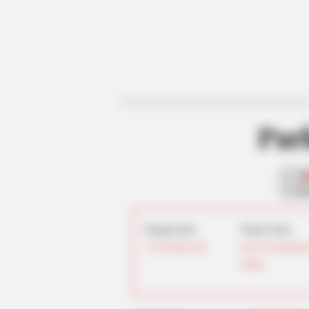
Par
fan
Tanggal Lahir:
Tempat Lahir:
21 November
1981
Suwon
,
Gyeonggi
,
Selatan