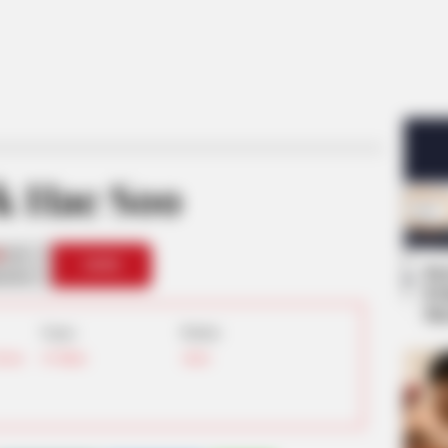
k Hae Soo
8
VOTE
Se
s love
Pe
Me
Umur:
Profesi:
Korea
44 Tahun
Aktor