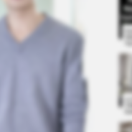
8 
Mi
Ng
BRAINBERRIES
2025’s Most Impactful Ce
BRAIN
Rem
His
10
Ti
Ka