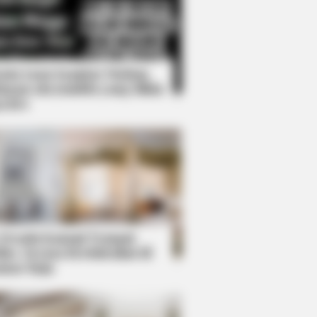
Kata Lucu Seputar Malam
nggu ala Jomblo yang Bikin
enes
lebrity Farewells
BERRIES
ember This Kick-Ass Star? See
 Shocking Transformation
 Desain Kanopi Tempat
dur, Serasa Beristirahat di
mar Raja