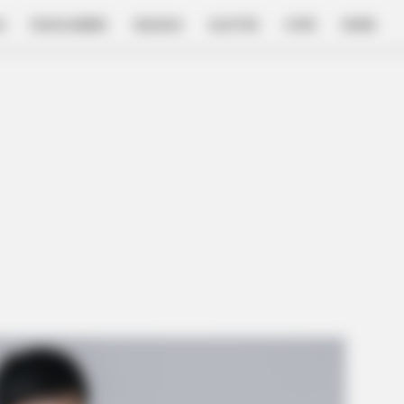
E
FILM & SERIES
NGAKAK
QUOTES
HYPE
MORE