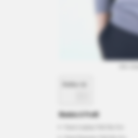
BRAINBERRIES
Unleashing Her Passion: Demi Moo
8 Sultriest Movie Roles!
(foto: in
Daftar isi
Biodata & Profil
Nama Lengkap: Park Hae Soo
BRAINBERRIES
You'll Be Amazed By The Blue Lag
Nama Panggung: Park Hae Soo