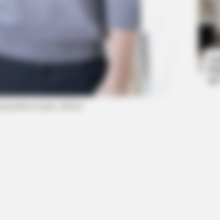
BRAINBERRIES
re's
Who Will Take On The Iconic Role
Next? Bond Casting Rumors
Ta
Ha
90
stagram/haesoopark_official)
BRAINBERRIES
oon Stars Today
These Photos Make Us N