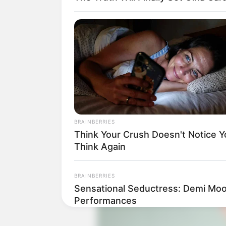
Baca juga:
Biodata, Profil, dan Fakt
BRAINBERRIES
Think Your Crush Doesn't Notice Y
Think Again
BRAINBERRIES
Sensational Seductress: Demi Moo
Performances