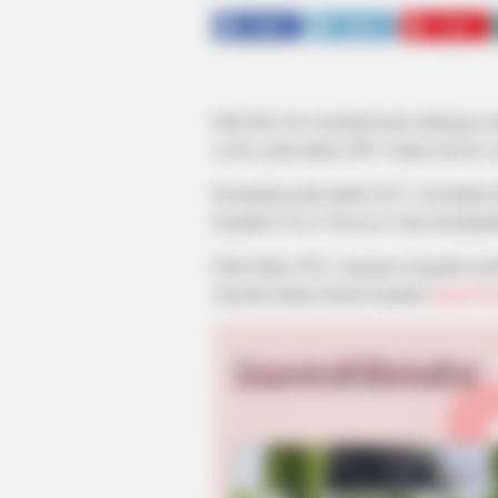
SHARE
TWEET
SHARE
Park Hae Soo memulai karir aktingnya d
Lobby
pada tahun 2007. Sejak saat itu, i
Kemudian pada tahub 2017, ia kembali
berjudul
Prison Playbook
dan mendapat
Pada tahun 2021, namanya menjadi sema
menarik dalam drama berjudul
Squid G