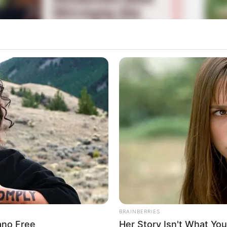
La
Ka
Ge
ma tersebut, ia kembali mengejutkan penggemar dan
st
.
Mute
Am
Pa
Ga
BRAINBERRIES
rano Free
Her Story Isn't What You