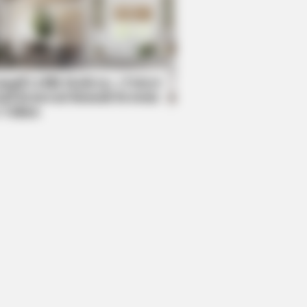
mpil Lebih Modern, 7 Potret
sil Renovasi Rumah Berusia
 Tahun
ostalgic For The 70's