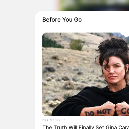
Before You Go
Setelah mencapai kesuksesan dalam dra
tampil dalam drama berjudul
Money Hei
BRAINBERRIES
The Truth Will Finally Set Gina Ca