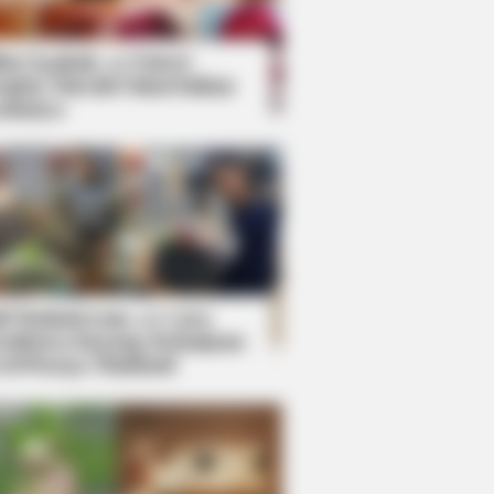
kin Ngakak, 10 Potret
splay Murah Pakai Bahan
adanya
ti Mainstream, 10 Cara
mbawa Barang Belanjaan
rsi Warga Thailand