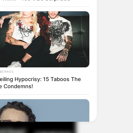
il! 10 Potret Makanan Gagal
masak yang Bikin Kamu
gak Selera
BERRIES
eiling Hypocrisy: 15 Taboos The
le Condemns!
 Pose Manekin Anti
instream yang Konyol
nget