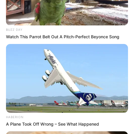
8 Kata Lucu Seputar Malam
Minggu ala Jomblo yang Bikin
Ngenes
BUZZ DAY
Watch This Parrot Belt Out A Pitch-Perfect Beyonce Song
10 Desain Kanopi Tempat
Tidur, Serasa Beristirahat di
Kamar Raja
HABERION
A Plane Took Off Wrong – See What Happened