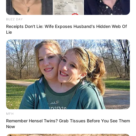
Langka Banget! 10 Pose Lucu
Katak yang Bikin Ketawa
Gemes
BUZZ DAY
Receipts Don't Lie: Wife Exposes Husband's Hidden Web Of
Lie
Ambyar! 10 Kalimat Baper
Pakai Bahasa Jawa Ini Bikin
Galau Abis
MFH
Remember Hensel Twins? Grab Tissues Before You See Them
Now