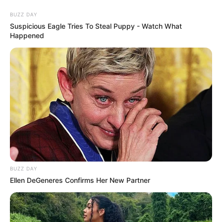
BUZZ DAY
Suspicious Eagle Tries To Steal Puppy - Watch What
Happened
HOME
INSPIRASI
STYLE
FILM &
NGAKAK
QUOTES
HYPE
MORE
SERIES
BUZZ DAY
Ellen DeGeneres Confirms Her New Partner