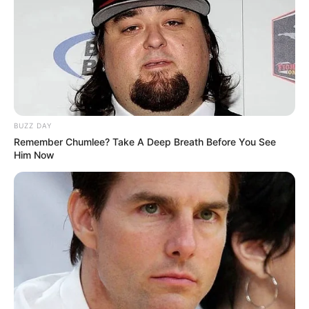
1
VOTE
fans love
Tanggal Lahir:
Tempat Lahir:
4 Maret
2007
Tokyo
,
Jepang
Umur:
Profesi:
19 Tahun
Aktris
BUZZ DAY
Remember Chumlee? Take A Deep Breath Before You See
Him Now
Edit
Lewat beberapa merk ternama, Miya Cech memulai karirnya
sebagai model cilik di usia 4 tahun. Saat itu, ia bekerja sama
menjadi model untuk Gap, Skechers, Ralph Lauren, dan
Gymboree.