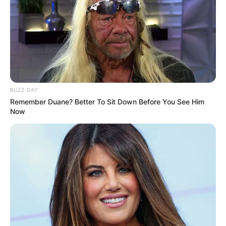
BUZZ DAY
Remember Duane? Better To Sit Down Before You See Him
(foto: instagram/miyacech)
Now
Daftar isi
Biodata & Profil
Nama Lengkap: Miya Cech
Nama Panggung: Miya Cech