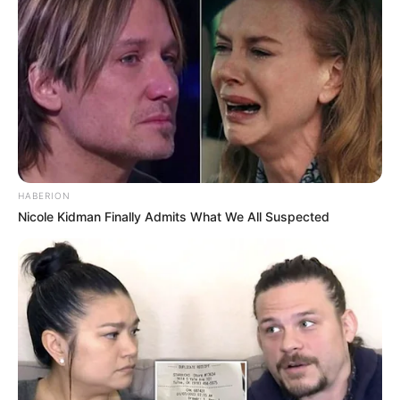
Cosplay Murah Pakai Bahan
Seadanya
Anti Mainstream, 10 Cara
HABERION
Membawa Barang Belanjaan
Nicole Kidman Finally Admits What We All Suspected
Versi Warga Thailand