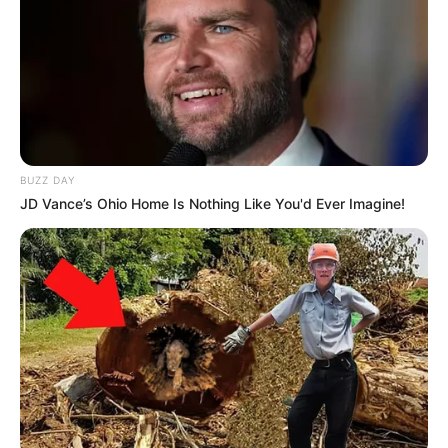
Astronauts
(2020) dan banyak lagi judul lainnya.
Selain itu, ia juga membintangi film yang berjudul
Angeltown
(2016) sebagai debut layar lebar.
BUZZ DAY
JD Vance’s Ohio Home Is Nothing Like You'd Ever Imagine!