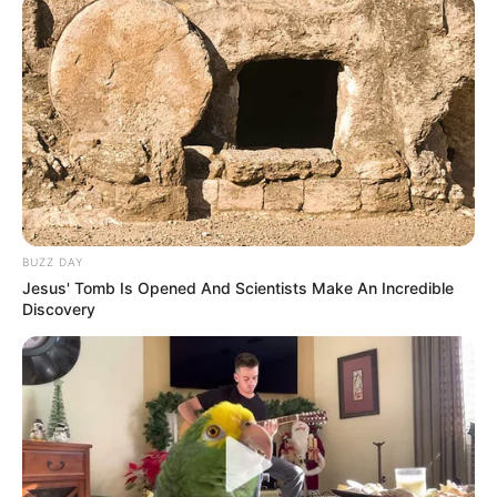
Fail! 10 Potret Makanan Gagal
Dimasak yang Bikin Kamu
Nggak Selera
BUZZ DAY
10 Pose Manekin Anti
Jesus' Tomb Is Opened And Scientists Make An Incredible
Mainstream yang Konyol
Discovery
Banget