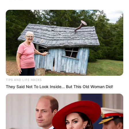
TULIS KOMENTAR
Alamat email Anda tidak akan dipublikasikan.
Ruas yang wajib ditandai
*
TIPS AND LIFE HACKS
They Said Not To Look Inside... But This Old Woman Did!