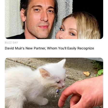
Instagram:
@miyacech
TikTok:
@miyacech
YouTube: –
Fakta Menarik
Lahir di Tokyo, Jepang tetapi sekarang dia tinggal di California,
BUZZ DAY
Amerika Serikat.
David Muir's New Partner, Whom You'll Easily Recognize
Ia adalah keturunan Jepang.
Film favoritnya adalah
Always Be My Maybe
(2019).
Suka makan makanan laut.
Memiliki dua saudara perempuan dan satu saudara laki-laki.
Ia adalah penggemar aktor Tom Cruise dan aktris Jennifer
Aniston.
Menyukai makanan Jepang.