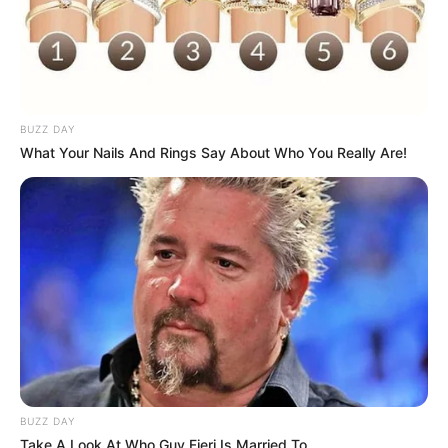
BUZZ DAY
What Your Nails And Rings Say About Who You Really Are!
BUZZ DAY
Take A Look At Who Guy Fieri Is Married To