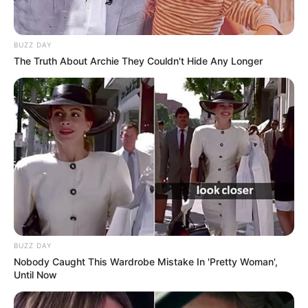
BUZZ DAY
The Truth About Archie They Couldn't Hide Any Longer
Serem! 9 Chat Ojek Online &
Pelanggan Ini Bikin Auto
Merinding
BUZZ DAY
Nobody Caught This Wardrobe Mistake In 'Pretty Woman',
Until Now
Bikin Ngakak, 10 Potret