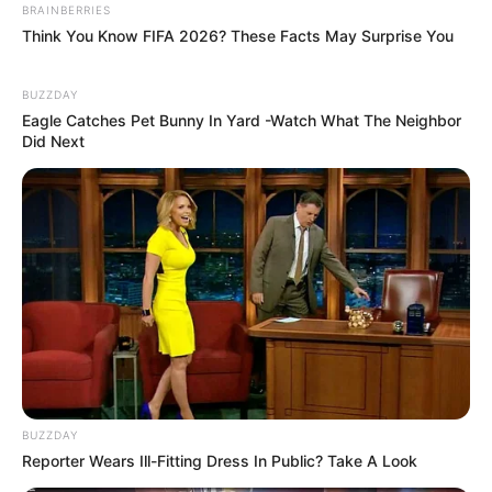
10. Keimutan dan kelucuan kucing memang sangat
BRAINBERRIES
Think You Know FIFA 2026? These Facts May Surprise You
menggemaskan saat tertidur
BUZZDAY
Eagle Catches Pet Bunny In Yard -Watch What The Neighbor
Did Next
BUZZDAY
Reporter Wears Ill-Fitting Dress In Public? Take A Look