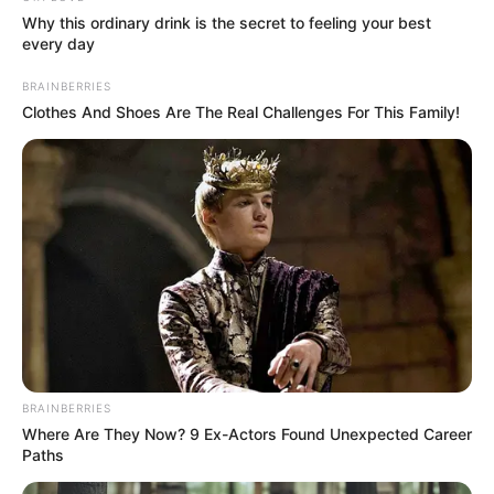
Why this ordinary drink is the secret to feeling your best
every day
BRAINBERRIES
(foto: instagram/ray_samuraitattooo)
Clothes And Shoes Are The Real Challenges For This Family!
3. Jika ingin berimajinasi lebih tinggi, kamu bisa
kreasikan kucing dengan pakaian astronot
BRAINBERRIES
Where Are They Now? 9 Ex-Actors Found Unexpected Career
Paths