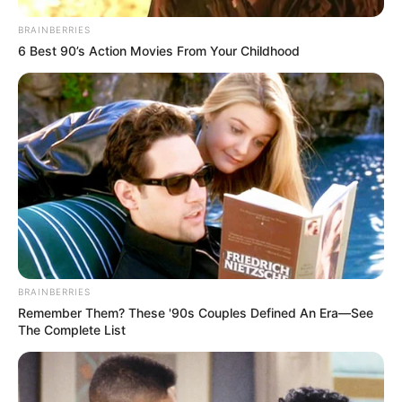
BRAINBERRIES
6 Best 90’s Action Movies From Your Childhood
(foto: instagram/ray_samuraitattooo)
BRAINBERRIES
6. Bermuka pizza, kreasi yang satu ini ternyata cukup
Remember Them? These '90s Couples Defined An Era—See
imut juga ya
The Complete List