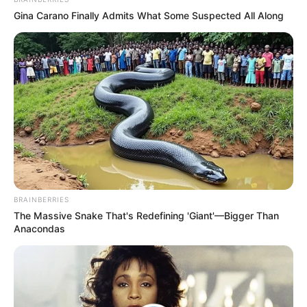
Gina Carano Finally Admits What Some Suspected All Along
BRAINBERRIES
(foto: instagram/ray_samuraitattooo)
The Massive Snake That's Redefining 'Giant'—Bigger Than
Anacondas
2. Tak melulu menggambar tubuh kucing secara
penuh, desain muka kucing seperti ini juga gak kalah
bagusnya