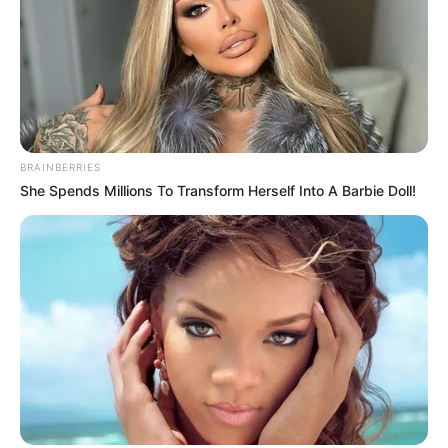
(foto: instagram/ray_samuraitattooo)
8. Meski terlihat sangat rumit, gambarnya dibuat
dengan sangat mendetail lho
BRAINBERRIES
She Spends Millions To Transform Herself Into A Barbie Doll!