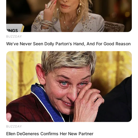
BUZZDAY
We’ve Never Seen Dolly Parton's Hand, And For Good Reason
14 Aksi Kucing Pencuri Ini
Tertangkap Kamera. Duh,
Bikin Gemas
BUZZDAY
Ellen DeGeneres Confirms Her New Partner