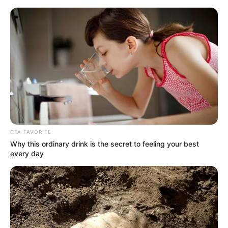
HOME
INSPIRASI
STYLE
FILM &
NGAKAK
QUOTES
HYPE
MORE
SERIES
CTA FAVORITE
Why this ordinary drink is the secret to feeling your best
every day