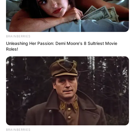
Desain Tato Keren Bertema
Kucing
Penulis:
vivi
|
28 Juni 2022
BRAINBERRIES
Unleashing Her Passion: Demi Moore's 8 Sultriest Movie
Roles!
Bagi pecinta hewan peliharaan, tentu kucing menjadi salah satu
hewan favorit mereka. Hewan lucu satu ini terkenal dengan
sifatnya yang setia untuk mendampingi manusia. Terlebih, kucing
juga sudah seperti hewan rumahan yang wajib ada
keberadaannya.
Dengan adanya kucing, maka rumah akan lebih terjaga dari
serangan tikus, cicak, dan hewan lain yang cukup mengganggu.
Tak hanya itu, kucing juga bisa jadi teman bermain manusia yang
cukup menghibur.
BRAINBERRIES