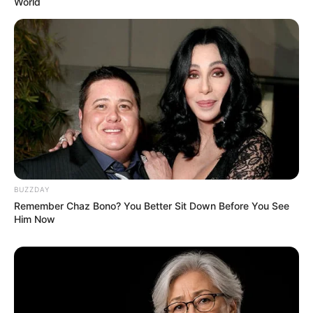
World
Anti Mainstream, 10 Cara
Membawa Barang Belanjaan
Versi Warga Thailand
Langka Banget! 10 Pose Lucu
BUZZDAY
Katak yang Bikin Ketawa
Remember Chaz Bono? You Better Sit Down Before You See
Gemes
Him Now