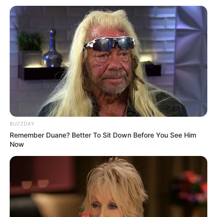
Rekomendasi Jenis
10 Ilustrasi Lanskap
Kucing yang Cocok
Pemandangan Minimalis
Dipelihara, Berminat
untuk Pecinta Kucing
Mengadopsinya?
BUZZDAY
Remember Duane? Better To Sit Down Before You See Him
Now
10 Potret Ini Buktikan
Gemasnya Jika Semua
Hewan Berwajah Kucing