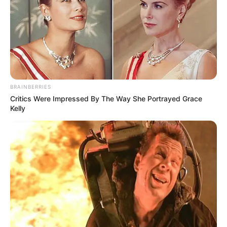
(foto: instagram/ray_samuraitattooo)
5. Pecinta kucing tentu akan sangat menyukai yang
satu ini
BRAINBERRIES
Critics Were Impressed By The Way She Portrayed Grace
Kelly