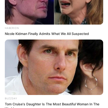
Serem! 9 Chat Ojek Online &
Pelanggan Ini Bikin Auto
Merinding
HABERION
Nicole Kidman Finally Admits What We All Suspected
Bikin Ngakak, 10 Potret
Cosplay Murah Pakai Bahan
Seadanya
BUZZDAY
Tom Cruise's Daughter Is The Most Beautiful Woman In The