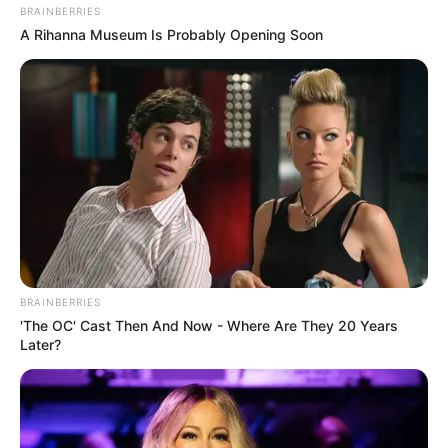
BRAINBERRIES
A Rihanna Museum Is Probably Opening Soon
(foto: instagram/ray_samuraitattooo)
BRAINBERRIES
9. Seperti apapun corak kucing yang kamu miliki,
'The OC' Cast Then And Now - Where Are They 20 Years
Later?
tetap bisa digambarkan layaknya kucing sungguhan