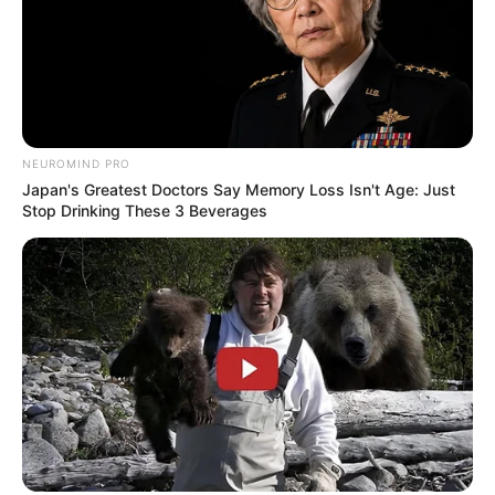
Ambyar! 10 Kalimat Baper
Pakai Bahasa Jawa Ini Bikin
Galau Abis
NEUROMIND PRO
Japan's Greatest Doctors Say Memory Loss Isn't Age: Just
Stop Drinking These 3 Beverages
Fail! 10 Potret Makanan Gagal
Dimasak yang Bikin Kamu
Nggak Selera