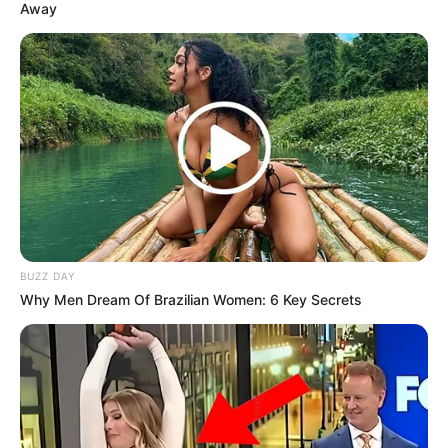
Away
BUZZ DAY
Why Men Dream Of Brazilian Women: 6 Key Secrets