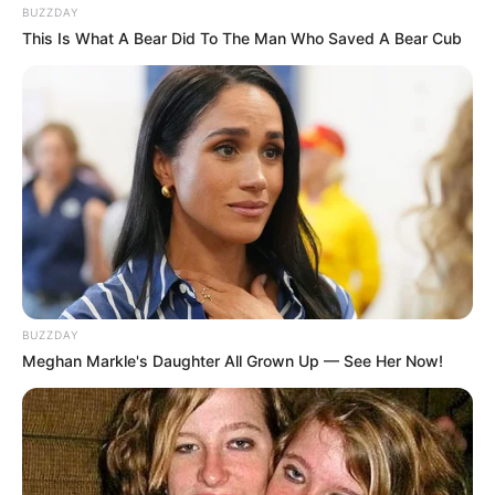
BUZZDAY
This Is What A Bear Did To The Man Who Saved A Bear Cub
10 Pose Manekin Anti
Mainstream yang Konyol
Banget
8 Kata Lucu Seputar Malam
BUZZDAY
Minggu ala Jomblo yang Bikin
Meghan Markle's Daughter All Grown Up — See Her Now!
Ngenes