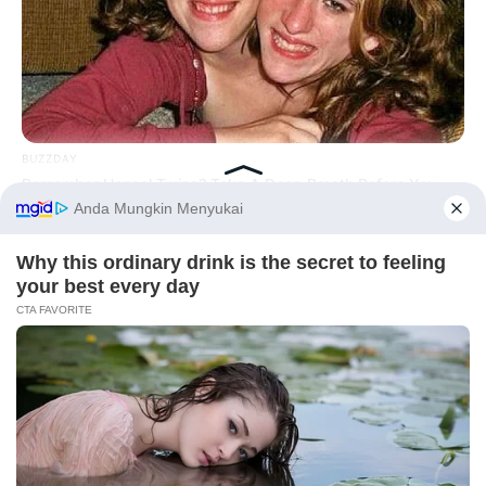
10 Desain Kanopi Tempat
Tidur, Serasa Beristirahat di
Kamar Raja
BUZZDAY
Remember Hensel Twins? Take A Deep Breath Before You
See Them Now
Before You Go
Tampil Lebih Modern, 7 Potret
Hasil Renovasi Rumah Berusia
90 Tahun