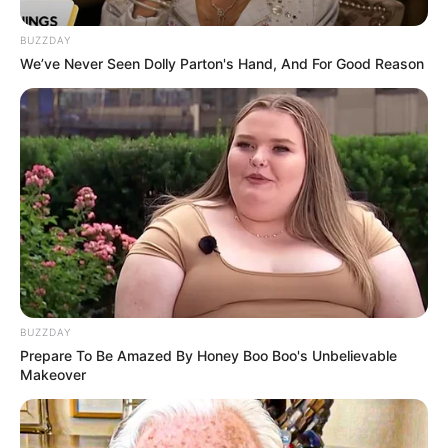
BUZZDAY
We’ve Never Seen Dolly Parton's Hand, And For Good Reason
Biodata & Profil
Nama Lengkap:
Lily Jane Collins
Nama Panggung: Lily Collins
Nama Panggilan: Lily
Tempat Tanggal Lahir: Guildford, Surrey, Inggris, 18 Maret
1989
Kewarganegaraan: Inggris-Amerika
Pendidikan:
Harvard-Westlake School;
BUZZDAY
Prepare To Be Amazed By Honey Boo Boo's Unbelievable
University of Southern California – Jurusan Journalis;
Makeover
Agama: –
Tinggi Badan: 165 cm