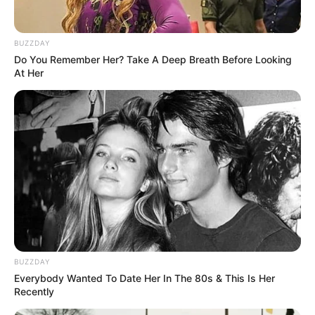
Merinding
BUZZDAY
Do You Remember Her? Take A Deep Breath Before Looking
At Her
Bikin Ngakak, 10 Potret
Cosplay Murah Pakai Bahan
Seadanya
BUZZDAY
Everybody Wanted To Date Her In The 80s & This Is Her
Recently
Anti Mainstream, 10 Cara