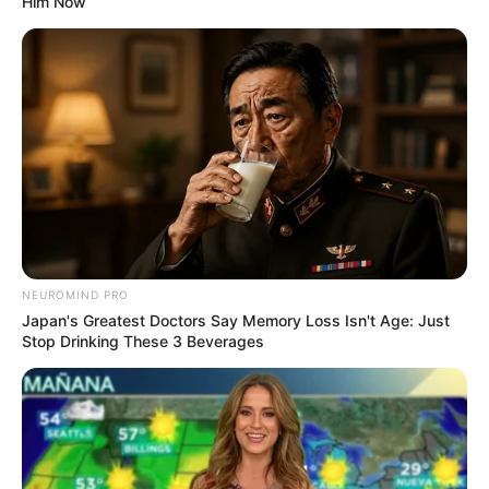
Him Now
Selama waktu luangnya, ia menikmati ski air.
Sangat tertutup tentang hubungannya karena ia terinspirasi oleh
perceraian orang tuanya.
Menyukai kegiatan di luar ruangan.
Baca juga:
Biodata, Profil, dan Fakta Elle Fanning
Film
Halo of Stars
(-), sebagai Misty Dawn
NEUROMIND PRO
Windfall
(2022), sebagai Istri
Japan's Greatest Doctors Say Memory Loss Isn't Age: Just
Stop Drinking These 3 Beverages
Mank
(2020), sebagai Rita Alexander
Inheritance
(2020), sebagai Lauren Monroe
Tolkien
(2019), sebagai Edith Bratt
Extremely Wicked, Shockingly Evil and Vile
(2019), sebagai Liz