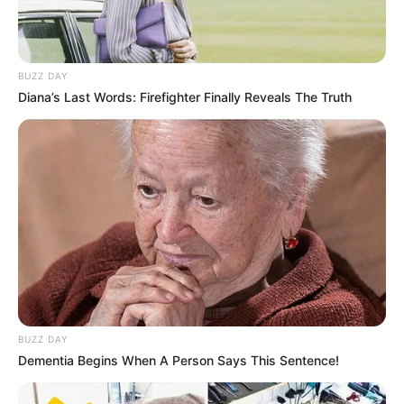
LIHAT ARTIKEL LAINNYA
BUZZ DAY
Diana’s Last Words: Firefighter Finally Reveals The Truth
Laras Kinanda
Nyimas Ratu Rafa
BUZZ DAY
Dementia Begins When A Person Says This Sentence!
Shenina Cinnamon
Megan Domani