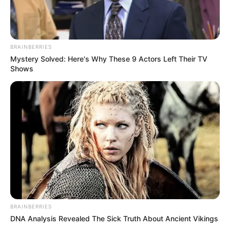
10 Desain Kanopi Tempat
Tidur, Serasa Beristirahat di
Kamar Raja
BRAINBERRIES
Mystery Solved: Here's Why These 9 Actors Left Their TV
Shows
Tampil Lebih Modern, 7 Potret
Hasil Renovasi Rumah Berusia
90 Tahun
BRAINBERRIES
DNA Analysis Revealed The Sick Truth About Ancient Vikings