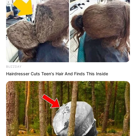
Beby Tsabina
Salshabilla Adriani
BUZZDAY
TULIS KOMENTAR
Hairdresser Cuts Teen's Hair And Finds This Inside
Alamat email Anda tidak akan dipublikasikan.
Ruas yang wajib ditandai
*