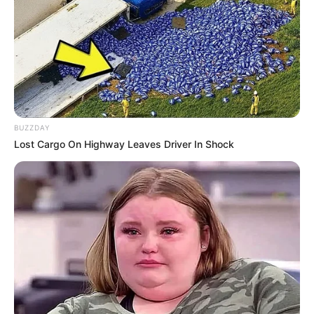
0
VOTE
fans love
Tanggal Lahir:
Tempat Lahir:
18 Maret
1989
Guildford
,
Surrey
,
Inggris
Umur:
Profesi:
37 Tahun
Aktris
,
Model
BUZZDAY
Lost Cargo On Highway Leaves Driver In Shock
Edit
Di usia 2 tahun Lily Collins sudah pernah tampil di layar kaca,
saat itu ia berakting di serial BBC berjudul
Growning Pains
(1992). Setelah itu ia muncul sebagai pengisi suara Baby Ape
dalam film
Tarzan
(1999).