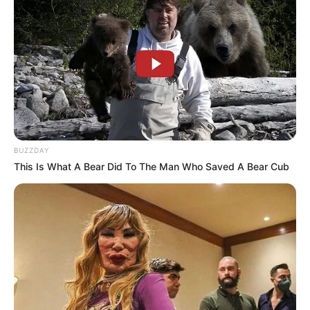
BUZZDAY
This Is What A Bear Did To The Man Who Saved A Bear Cub
Serem! 9 Chat Ojek Online &
Pelanggan Ini Bikin Auto