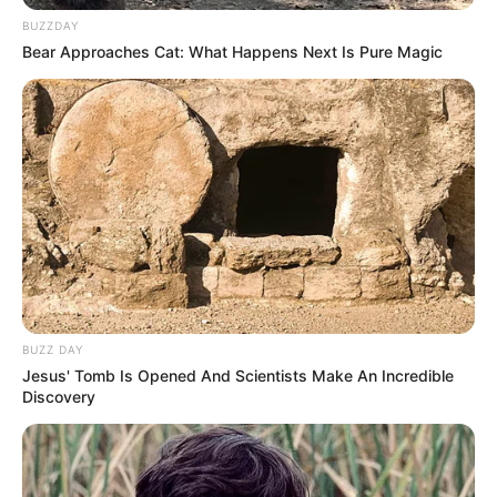
BUZZDAY
Bear Approaches Cat: What Happens Next Is Pure Magic
Selain itu, ia juga sukses berperan sebagai Emily dalam serial
Netflix berjudul
Emily in Paris
(2020). Saat itu ia berperan
sebagai Emily Cooper.
Baca juga:
Biodata, Profil, dan Fakta Amanda Seyfried
BUZZ DAY
Jesus' Tomb Is Opened And Scientists Make An Incredible
Discovery