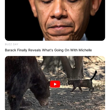
Ia kemudian kembali dikenal saat memerankan Clary Fray di film
The Mortal Instruments: City of Bones
(2013). Film tesebut
Mute
merupakan adaptasi novel terkenal karya Cassandra Clare.
Tak hanya terkenal diantara penonton, ia juga kerap mendapatkan
pujian dari para kritikus film. Apalagi setelah ia membintangi
serial BBC berjudul
Les Misérables
(2018) sebagai Fantine.
BUZZ DAY
Barack Finally Reveals What's Going On With Michelle