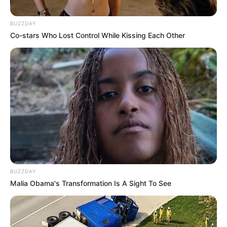
BUZZDAY
Co-stars Who Lost Control While Kissing Each Other
BUZZDAY
Malia Obama's Transformation Is A Sight To See
Lily Collins