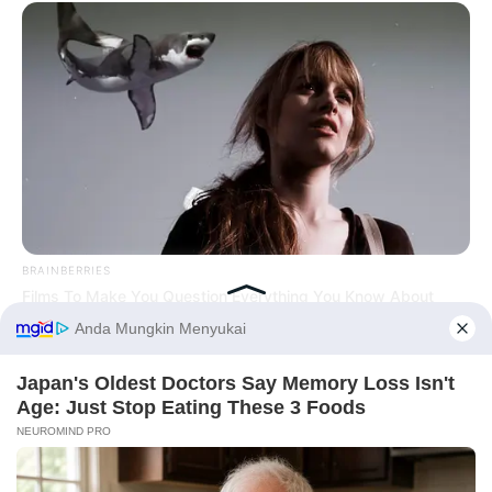
BRAINBERRIES
Films To Make You Question Everything You Know About
Cinema
Before You Go
PRIVACY POLICY
DISCLAIMER
HUBUNGI KAMI
IKLAN