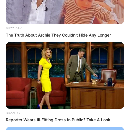
Ambyar! 10 Kalimat Baper
Pakai Bahasa Jawa Ini Bikin
Galau Abis
BUZZ DAY
The Truth About Archie They Couldn't Hide Any Longer
Fail! 10 Potret Makanan Gagal
Dimasak yang Bikin Kamu
Nggak Selera
BUZZDAY
Reporter Wears Ill-Fitting Dress In Public? Take A Look