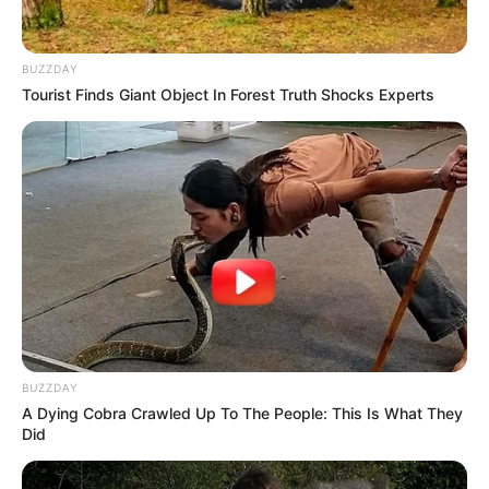
BUZZDAY
Tourist Finds Giant Object In Forest Truth Shocks Experts
BUZZDAY
A Dying Cobra Crawled Up To The People: This Is What They
Did