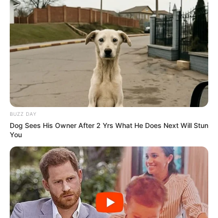
Membawa Barang Belanjaan
Versi Warga Thailand
Langka Banget! 10 Pose Lucu
BUZZ DAY
Katak yang Bikin Ketawa
Dog Sees His Owner After 2 Yrs What He Does Next Will Stun
Gemes
You