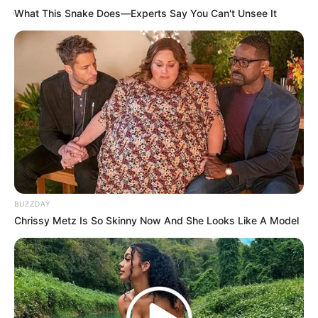
What This Snake Does—Experts Say You Can't Unsee It
The Blind Side
(2009), sebagai Collins Tuohy
Tarzan
(1999), sebagai Baby Ape (suara)
Serial
Curb Your Enthusiasm
(HBO | 2021), sebagai Lily Collins
Emily in Paris
(Netflix | 2020-2021), sebagai Emily Cooper
Calls
(Apple TV+ | 2021), sebagai Camila
Les Misérables
(BBC | 2018-2019), sebagai Fantine
BUZZDAY
The Last Tycoon
(Amazon Prime | 2016-2017), sebagai Celia
Chrissy Metz Is So Skinny Now And She Looks Like A Model
Brady
90210
(The CW | 2009), sebagai Phoebe Abrams
Model Video Musik
Save Me Tonight
(2019) – ARTY