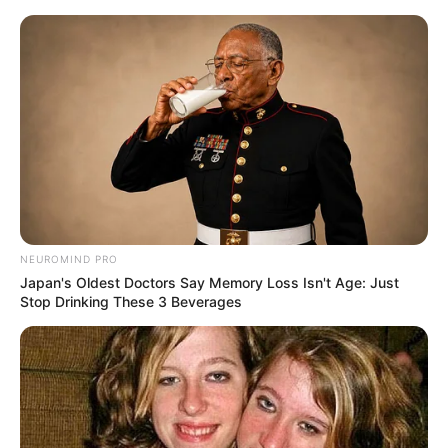
HOME
INSPIRASI
STYLE
FILM &
NGAKAK
QUOTES
HYPE
MORE
SERIES
NEUROMIND PRO
Japan's Oldest Doctors Say Memory Loss Isn't Age: Just
Stop Drinking These 3 Beverages