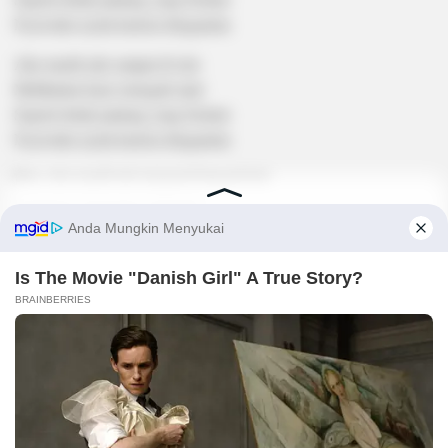
Nyawaku nyala karena denganmu
Aku masih ada sampai di sini
Melihatmu kuat setengah mati
Seperti detak jantung yang bertaut
Nyawaku nyala karena denganmu
Bun, aku masih tak mengerti banyak hal
Semuanya berenang di kepala
Dan kau dan semua yang kau tahu tentangnya
Menjadi jawab saat ku bertanya
Sedikit kujelaskan tentangku dan kamu
Agar seisi dunia tahu
Keras kepalaku sama denganmu
Caraku marah, caraku tersenyum
Seperti detak jantung yang bertaut
Nyawaku nyala karena denganmu