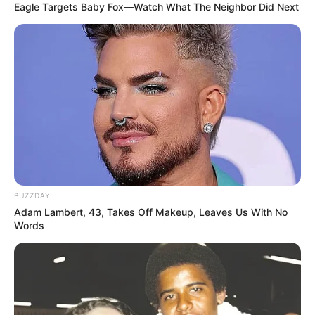
Eagle Targets Baby Fox—Watch What The Neighbor Did Next
BUZZDAY
Adam Lambert, 43, Takes Off Makeup, Leaves Us With No
Words
Hu-uu uu-uu
Tak mungkin secepat itu kau lupa
Air mata sedihmu kala itu
Mengungkapkan semua kekurangannya