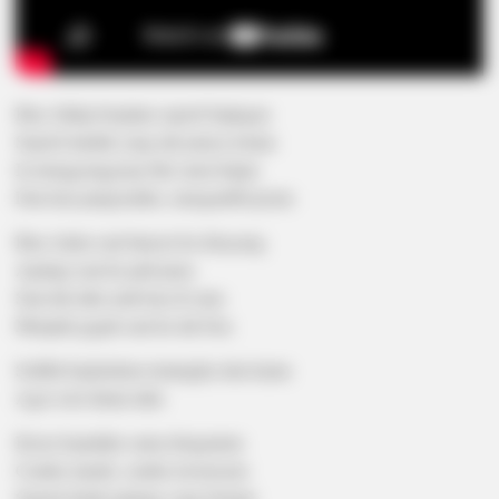
Bun, hidup berjalan seperti bajingan
Seperti landak yang tak punya teman
Ia menggonggong bak suara hujan
Dan kau pangeranku, mengambil peran
Bun, kalau saat hancur ku disayang
Apalagi saat ku jadi juara
Saat tak tahu arah kau di sana
Menjadi gagah saat ku tak bisa
Sedikit kujelaskan tentangku dan kamu
Agar seisi dunia tahu
Keras kepalaku sama denganmu
Caraku marah, caraku tersenyum
Seperti detak jantung yang bertaut