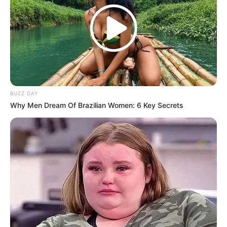
Kasih, yakinlah
Hanya aku yang paling memahami
Besar arti kejujuran diri
Indah sanubarimu, kasih
Percayalah
Hu-uh, uh-uh-uh
BUZZ DAY
Ho-oh-oh, ho-oh
Why Men Dream Of Brazilian Women: 6 Key Secrets
Ho-oh
Mm, di dalam senyummu
Kudengar bahasa kalbumu
Mengalun bening menggetarkan
Kini dirimu yang selalu
Bertahta di benakku
Dan aku ‘kan mengiringi
Bersama di setiap langkahmu