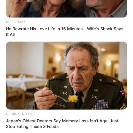
DIRECTMAX
He Rewrote His Love Life In 15 Minutes—Wife's Shock Says
It All
Dialog dini hari
Kepada diriku sendiri
Tak bisa ku tertidur lagi
Melayang pikirku tak pasti
Dialog dini hari
Resah gelisah mengiringi
Berharap ada yang mengerti
Berharap kau ada di sini
NEUROMIND PRO
Tenang, tenang yang tak kunjung datang
Japan's Oldest Doctors Say Memory Loss Isn't Age: Just
Menanti-nanti cahaya-Mu, beri aku petunjuk-Mu
Stop Eating These 3 Foods
Tenang, tenang, oh, datanglah tenang hari ini