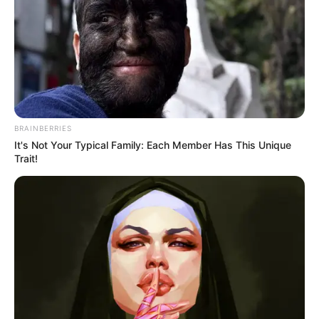
BRAINBERRIES
It's Not Your Typical Family: Each Member Has This Unique
Trait!
Ku tak bisa jauh, jauh darimu
Ku tak bisa jauh, jauh darimu
Lalu mau apa lagi
Kalau kita sudah nggak saling mengerti?
Sampai kapan bertahan seperti ini?
Dua hati bercampur emosi