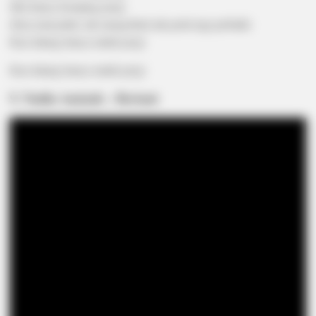
Jika hanya berujung pergi
(Kau menyakiti, tak mengobati) tak perlu lagi perbaiki
Kau datang hanya untuk pergi
Kau datang hanya untuk pergi
9. Nadin Amizah – Bertaut