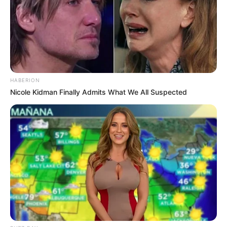
Kau dimana?
Kau dimana?
Hmm-mm
7. Hanin Dhiya – Terlambat Sudah
HABERION
Nicole Kidman Finally Admits What We All Suspected