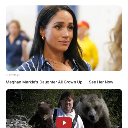
Aku tlah tahu kita memang tak mungkin
Tapi mengapa kita selalu bertemu
Aku tlah tahu hati ini harus menghindar
Namun kenyataan ku tak bisa
Maafkan aku terlanjur mencinta
BUZZDAY
Senyuman itu
Meghan Markle's Daughter All Grown Up — See Her Now!
Hanyalah menunda luka
Yang tak pernah ku duga
Dan bila akhirnya kau harus dengannya
Mengapa kau dekati aku
Kau membuat semuanya indah
Seolah takkan terpisah