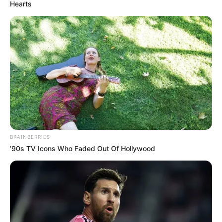
Hearts
BRAINBERRIES
’90s TV Icons Who Faded Out Of Hollywood
MUSIK
10 Lagu Indonesia Sedih Galau,