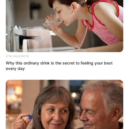
Baca selengkapnya
arrow_forward_ios
Play
CTA FAVORITE
00:00
Why this ordinary drink is the secret to feeling your best
Play
Mute
every day