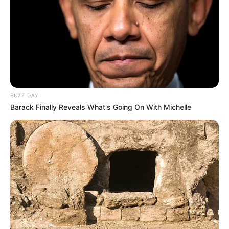
Ho-oh, ho-oh
Ho-oh, hmm
BUZZ DAY
Barack Finally Reveals What's Going On With Michelle