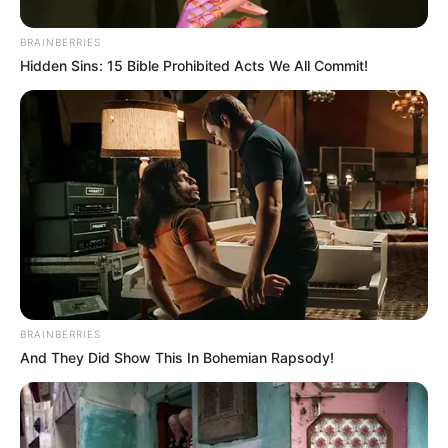
Tapi ku tak bisa jauh, jauh darimu
BRAINBERRIES
Dan tak bisa jauh, jauh darimu
Hidden Sins: 15 Bible Prohibited Acts We All Commit!
Ku tak bisa jauh, jauh darimu
2. Judika – Putus atau Terus
BRAINBERRIES
And They Did Show This In Bohemian Rapsody!