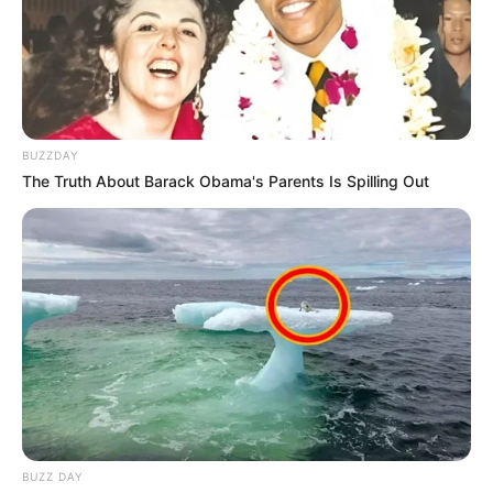
Semua dariku yang tak dia punya
Daya pikat yang memang engkau punya
Sungguh-sungguh ingin aku lindungi
Dan setelah luka-lukamu reda
Kau lupa aku juga punya rasa
BUZZDAY
Lalu kau pergi kembali dengannya
The Truth About Barack Obama's Parents Is Spilling Out
Aku pernah menyentuhmu apa kau malu
Di bawah basah langit abu-abu
Kau dimana?
Di lengannya malam menuju minggu
Kau dimana?
Kala dering masih ada namamu
Beberapa pesan singkat untukku
Entah apa maksudmu yang kutahu
Sayangimu aku telah keliru
BUZZ DAY