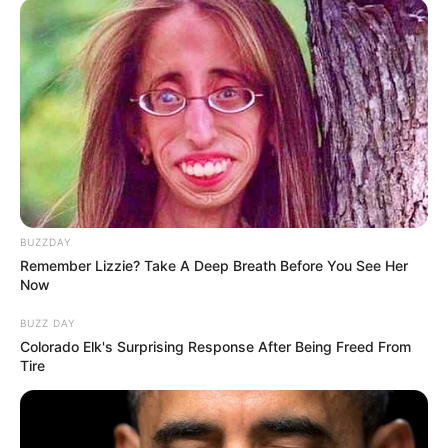
Namun kenyataan ku tak bisa
Maafkan aku terlanjur mencinta
Ternyata hati tak sanggup melupa
5. Raisa, Andi Rianto – Bahasa Kalbu
BUZZDAY
Remember Lizzie? Take A Deep Breath Before You See Her
Now
BUZZ DAY
Colorado Elk's Surprising Response After Being Freed From
Tire