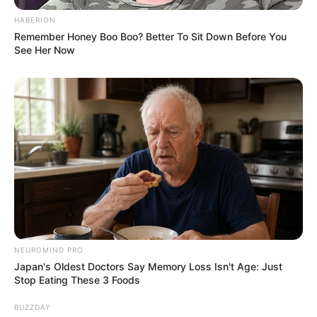
Di setiap langkahmu, ho-oh
HABERION
Percayalah
Remember Honey Boo Boo? Better To Sit Down Before You
Hanya diriku paling mengerti
See Her Now
Kegelisahan jiwamu, kasih
Dan arti kata kecewamu
Kasih, yakinlah
Hanya aku yang paling memahami
Besar arti kejujuran diri
Indah sanubarimu, kasih
Percayalah
Mm-mm
Ho-oh
Percayalah, hm-mm
NEUROMIND PRO
Japan's Oldest Doctors Say Memory Loss Isn't Age: Just
6. Tulus – Langit Abu-Abu
Stop Eating These 3 Foods
BUZZDAY