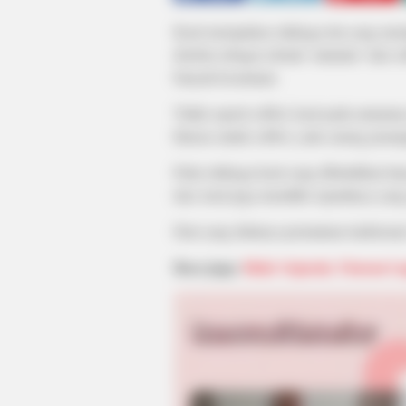
Kasti merupakan olahraga tim yang mema
disebut sebagai sebuah ‘miniatur’ dari 
banyak kesamaan.
Tidak seperti sofbol, kasti pada umumny
khusus untuk sofbol, yaitu sarung pena
Pada olahraga kasti yang dibutuhkan han
lain, kasti juga memiliki sejarahnya yan
Dari yang dulunya permainan tradisiona
Baca juga:
Hoki: Sejarah, Ukuran La