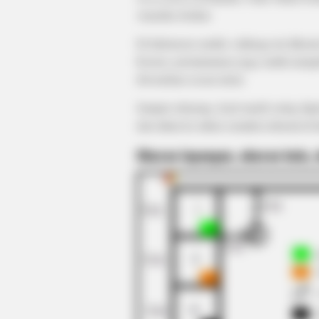
Amerika Serikat
NEURO SHARP
Di Indonesia sendiri, olahraga ini dike
Cognitive Decline Begins When
Konon, permainannya juga sudah menjad
Seniors Say These 3 Phrases. (Se
diwariskan secara turun.
Which Ones)
Sampai sekarang, kasti masih sering dip
dari tahun ke tahun semakin terkenal di 
Ukuran lapangan, ukuran bola, 