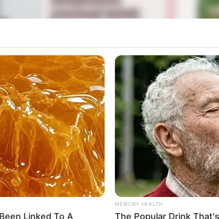
La
Ka
Ge
Mute
Am
adisional dan aturannya baru diresmikan
Pa
Ga
MEMORY HEALTH
Been Linked To A
The Popular Drink That's