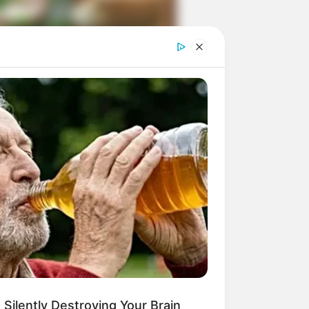
ngka Banget! 10 Pose Lucu
tak yang Bikin Ketawa
mes
byar! 10 Kalimat Baper
kai Bahasa Jawa Ini Bikin
lau Abis
 Silently Destroying Your Brain