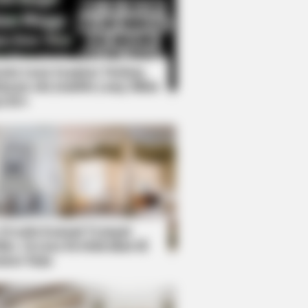
Kata Lucu Seputar Malam
nggu ala Jomblo yang Bikin
enes
ol While Kissing Each Other
 Desain Kanopi Tempat
dur, Serasa Beristirahat di
mar Raja