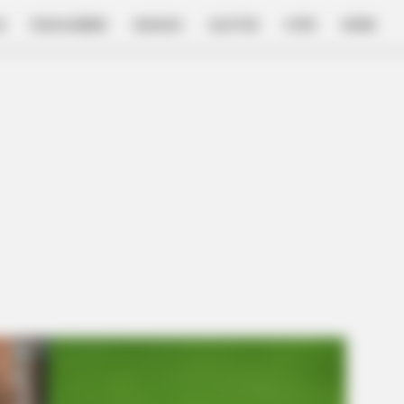
E
FILM & SERIES
NGAKAK
QUOTES
HYPE
MORE