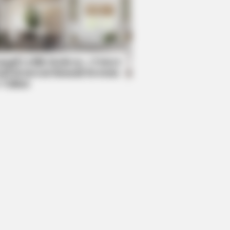
RION
elebrities Who Are In Jail Right
 You'll Be Surprised!
mpil Lebih Modern, 7 Potret
sil Renovasi Rumah Berusia
 Tahun