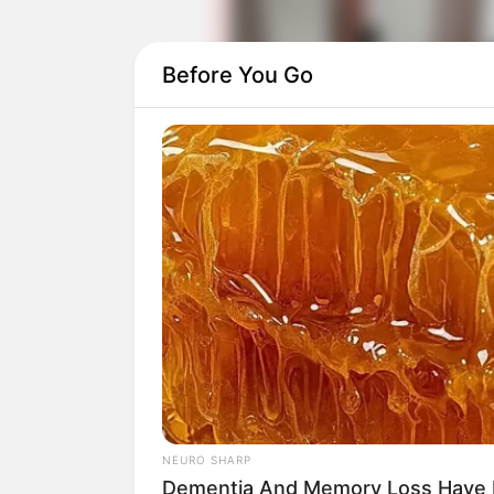
Before You Go
Daftar isi
Dulunya termasuk permainan tr
tahun 1884
NEURO SHARP
Dementia And Memory Loss Have 