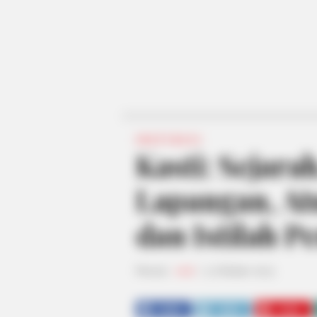
INSPIRASI
Kasti: Sejara
Lapangan, At
dan Istilah P
Penulis:
resti
|
5 Oktober 2023
SHARE
TWEET
SHARE