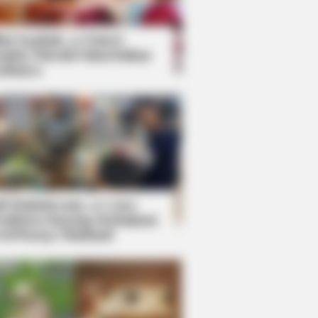
kin Ngakak, 10 Potret
splay Murah Pakai Bahan
adanya
ti Mainstream, 10 Cara
mbawa Barang Belanjaan
rsi Warga Thailand