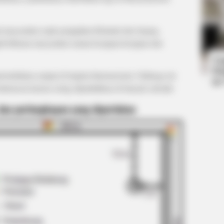
GUATEMALA DENTAL
HABE
nal masyarakat sejak penjajahan Belanda dan Jepang.
Guatemala Dental
15 C
i hiburan masyarakat zaman kerajaan-kerajaan dan
e
Now.
Ta
Ha
erlombakan sampai di tingkat Internasional. Olahraga ini
90
Indonesia karena sering dipraktikkan di banyak sekolah.
dan perlengkapan yang diperlukan