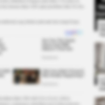
awalnya dilakukan di Inggris pada tahun 1744 pada era
a baru disusun tahun 1828 sejak penerbitan buku
The Boy
tradisional yang disukai anak-anak dan remaja Eropa.
8 
Mi
Ng
BUZZ DAY
d Meghan On Stage
Co-stars Who Lost Contr
10
Ti
Ka
resmikan tahun 1884 oleh GAA (
Gaelic Athletic
rikutnya, panduannya diterbitkan lagi di Massachusetts,