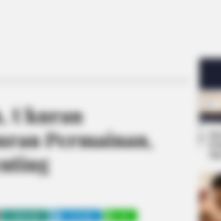
h, Ukuran
uran Permainan,
Se
Pe
Me
enting
WHATSAPP
TELEGRAM
LINE