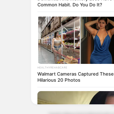
Common Habit. Do You Do It?
HEALTHYREHABCARE
Walmart Cameras Captured These
Hilarious 20 Photos
(