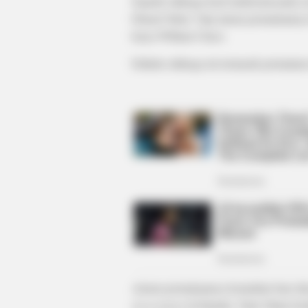
Sejarah olahraga kasti tradisional pada 
Dinasti Tudor. Tapi aturan permainanny
karya William Clarce.
Dahulu olahraga ini termasuk permainan 
INSTANTHUB
Kevin Costner Completely Ignore
Aturan permainannya kemudian baru di
Association
) di Irlandia. Pada Tahun be