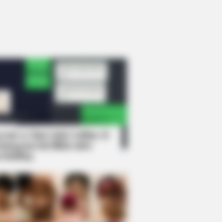
rem! 9 Chat Ojek Online &
langgan Ini Bikin Auto
rinding