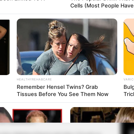
Cells (Most People Have 
Fa
Di
Ng
HEALTHYREHABCARE
VARIC
Remember Hensel Twins? Grab
Bul
Tissues Before You See Them Now
Tric
10
Ma
Ba
foto: habibullahurl)